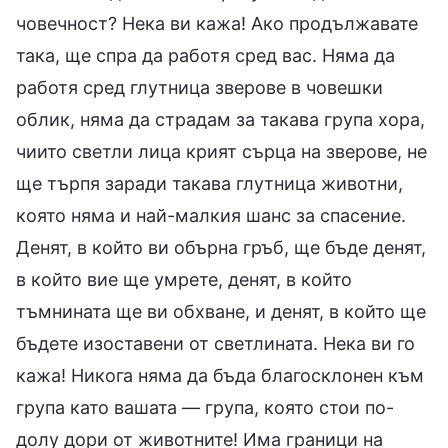
човечност? Нека ви кажа! Ако продължавате
така, ще спра да работя сред вас. Няма да
работя сред глутница зверове в човешки
облик, няма да страдам за такава група хора,
чиито светли лица крият сърца на зверове, не
ще търпя заради такава глутница животни,
която няма и най-малкия шанс за спасение.
Денят, в който ви обърна гръб, ще бъде денят,
в който вие ще умрете, денят, в който
тъмнината ще ви обхване, и денят, в който ще
бъдете изоставени от светлината. Нека ви го
кажа! Никога няма да бъда благосклонен към
група като вашата — група, която стои по-
долу дори от животните! Има граници на