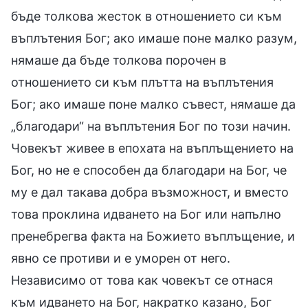
бъде толкова жесток в отношението си към
въплътения Бог; ако имаше поне малко разум,
нямаше да бъде толкова порочен в
отношението си към плътта на въплътения
Бог; ако имаше поне малко съвест, нямаше да
„благодари“ на въплътения Бог по този начин.
Човекът живее в епохата на въплъщението на
Бог, но не е способен да благодари на Бог, че
му е дал такава добра възможност, и вместо
това проклина идването на Бог или напълно
пренебрегва факта на Божието въплъщение, и
явно се противи и е уморен от него.
Независимо от това как човекът се отнася
към идването на Бог, накратко казано, Бог