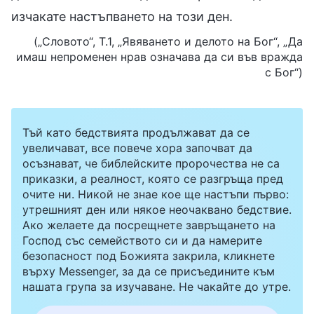
изчакате настъпването на този ден.
(„Словото“, Т.1, „Явяването и делото на Бог“, „Да
имаш непроменен нрав означава да си във вражда
с Бог“)
Тъй като бедствията продължават да се
увеличават, все повече хора започват да
осъзнават, че библейските пророчества не са
приказки, а реалност, която се разгръща пред
очите ни. Никой не знае кое ще настъпи първо:
утрешният ден или някое неочаквано бедствие.
Ако желаете да посрещнете завръщането на
Господ със семейството си и да намерите
безопасност под Божията закрила, кликнете
върху Messenger, за да се присъедините към
нашата група за изучаване. Не чакайте до утре.