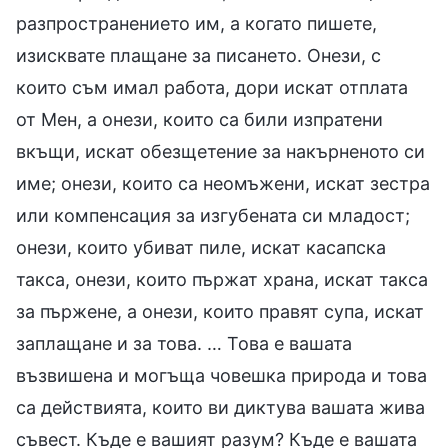
разпространението им, а когато пишете,
изисквате плащане за писането. Онези, с
които съм имал работа, дори искат отплата
от Мен, а онези, които са били изпратени
вкъщи, искат обезщетение за накърненото си
име; онези, които са неомъжени, искат зестра
или компенсация за изгубената си младост;
онези, които убиват пиле, искат касапска
такса, онези, които пържат храна, искат такса
за пържене, а онези, които правят супа, искат
заплащане и за това. … Това е вашата
възвишена и могъща човешка природа и това
са действията, които ви диктува вашата жива
съвест. Къде е вашият разум? Къде е вашата