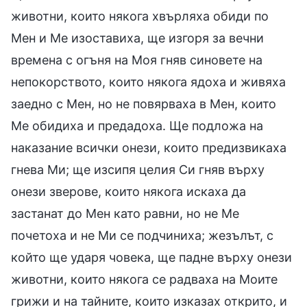
животни, които някога хвърляха обиди по
Мен и Ме изоставиха, ще изгоря за вечни
времена с огъня на Моя гняв синовете на
непокорството, които някога ядоха и живяха
заедно с Мен, но не повярваха в Мен, които
Ме обидиха и предадоха. Ще подложа на
наказание всички онези, които предизвикаха
гнева Ми; ще изсипя целия Си гняв върху
онези зверове, които някога искаха да
застанат до Мен като равни, но не Ме
почетоха и не Ми се подчиниха; жезълът, с
който ще ударя човека, ще падне върху онези
животни, които някога се радваха на Моите
грижи и на тайните, които изказах открито, и