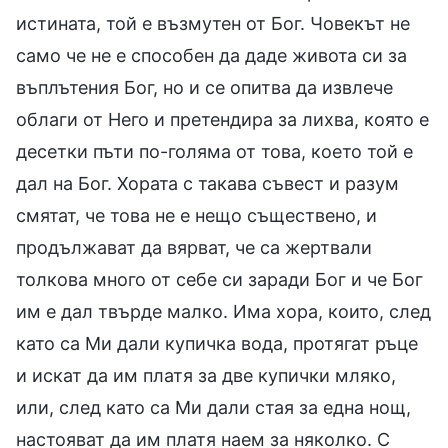
истината, той е възмутен от Бог. Човекът не
само че не е способен да даде живота си за
въплътения Бог, но и се опитва да извлече
облаги от Него и претендира за лихва, която е
десетки пъти по-голяма от това, което той е
дал на Бог. Хората с такава съвест и разум
смятат, че това не е нещо съществено, и
продължават да вярват, че са жертвали
толкова много от себе си заради Бог и че Бог
им е дал твърде малко. Има хора, които, след
като са Ми дали купичка вода, протягат ръце
и искат да им платя за две купички мляко,
или, след като са Ми дали стая за една нощ,
настояват да им платя наем за няколко. С