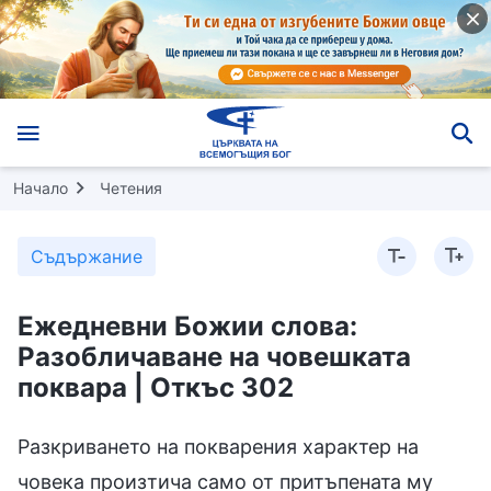
Начало
Четения
Съдържание
Ежедневни Божии слова:
Разобличаване на човешката
поквара | Откъс 302
Разкриването на покварения характер на
човека произтича само от притъпената му