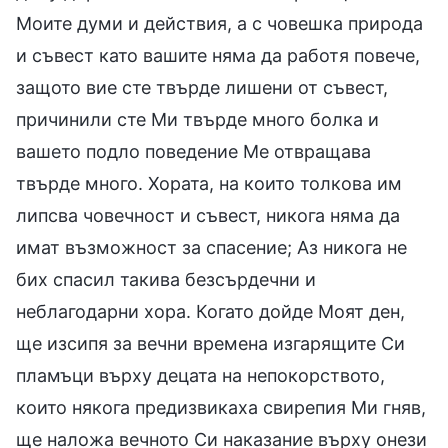
Моите думи и действия, а с човешка природа
и съвест като вашите няма да работя повече,
защото вие сте твърде лишени от съвест,
причинили сте Ми твърде много болка и
вашето подло поведение Ме отвращава
твърде много. Хората, на които толкова им
липсва човечност и съвест, никога няма да
имат възможност за спасение; Аз никога не
бих спасил такива безсърдечни и
неблагодарни хора. Когато дойде Моят ден,
ще изсипя за вечни времена изгарящите Си
пламъци върху децата на непокорството,
които някога предизвикаха свирепия Ми гняв,
ще наложа вечното Си наказание върху онези