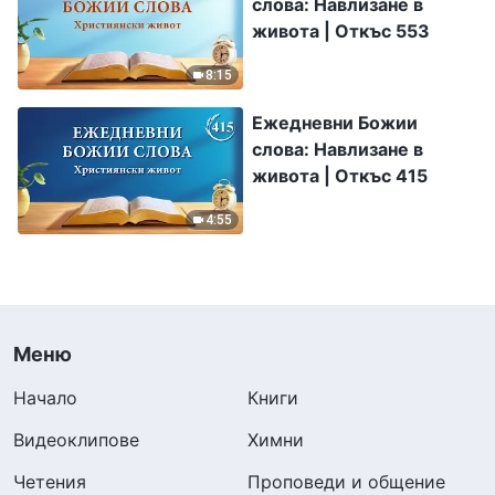
слова: Навлизане в
живота | Откъс 553
8:15
Ежедневни Божии
слова: Навлизане в
живота | Откъс 415
4:55
Меню
Начало
Книги
Видеоклипове
Химни
Четения
Проповеди и общение