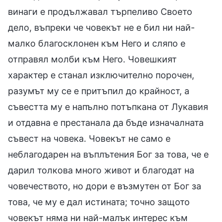
винаги е продължавал търпеливо Своето
дело, въпреки че човекът не е бил ни най-
малко благосклонен към Него и сляпо е
отправял молби към Него. Човешкият
характер е станал изключително порочен,
разумът му се е притъпил до крайност, а
съвестта му е напълно потъпкана от Лукавия
и отдавна е престанала да бъде изначалната
съвест на човека. Човекът не само е
неблагодарен на въплътения Бог за това, че е
дарил толкова много живот и благодат на
човечеството, но дори е възмутен от Бог за
това, че му е дал истината; точно защото
човекът няма ни най-малък интерес към