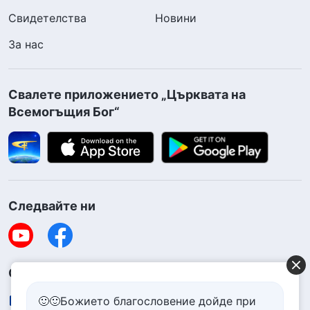
Свидетелства
Новини
За нас
Свалете приложението „Църквата на
Всемогъщия Бог“
Следвайте ни
Свържете се с нас
contact.bg@godfootsteps.org
🙂🙂Божието благословение дойде при