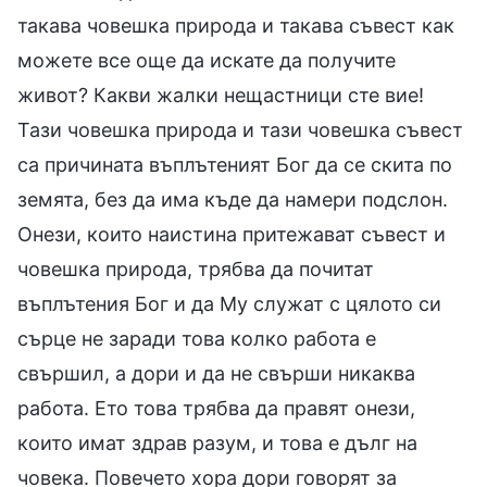
такава човешка природа и такава съвест как
можете все още да искате да получите
живот? Какви жалки нещастници сте вие!
Тази човешка природа и тази човешка съвест
са причината въплътеният Бог да се скита по
земята, без да има къде да намери подслон.
Онези, които наистина притежават съвест и
човешка природа, трябва да почитат
въплътения Бог и да Му служат с цялото си
сърце не заради това колко работа е
свършил, а дори и да не свърши никаква
работа. Ето това трябва да правят онези,
които имат здрав разум, и това е дълг на
човека. Повечето хора дори говорят за