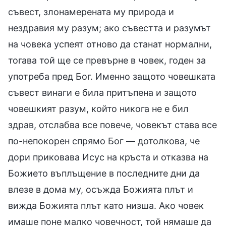
съвест, злонамерената му природа и
нездравия му разум; ако съвестта и разумът
на човека успеят отново да станат нормални,
тогава той ще се превърне в човек, годен за
употреба пред Бог. Именно защото човешката
съвест винаги е била притъпена и защото
човешкият разум, който никога не е бил
здрав, отслабва все повече, човекът става все
по-непокорен спрямо Бог — дотолкова, че
дори приковава Исус на кръста и отказва на
Божието въплъщение в последните дни да
влезе в дома му, осъжда Божията плът и
вижда Божията плът като низша. Ако човек
имаше поне малко човечност, той нямаше да