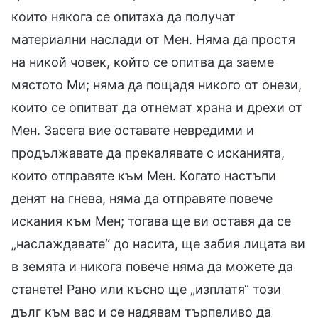
които някога се опитаха да получат
материални наслади от Мен. Няма да простя
на никой човек, който се опитва да заеме
мястото Ми; няма да пощадя никого от онези,
които се опитват да отнемат храна и дрехи от
Мен. Засега вие оставате невредими и
продължавате да прекалявате с исканията,
които отправяте към Мен. Когато настъпи
денят на гнева, няма да отправяте повече
искания към Мен; тогава ще ви оставя да се
„наслаждавате“ до насита, ще забия лицата ви
в земята и никога повече няма да можете да
станете! Рано или късно ще „изплатя“ този
дълг към вас и се надявам търпеливо да