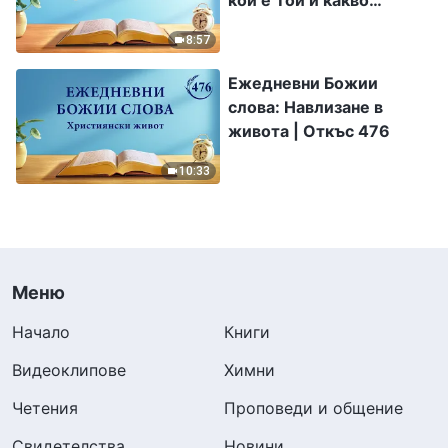
кой е Той и какво
притежава | Откъс 247
8:57
Ежедневни Божии
слова: Навлизане в
живота | Откъс 476
10:33
Меню
Начало
Книги
Видеоклипове
Химни
Четения
Проповеди и общение
Свидетелства
Новини