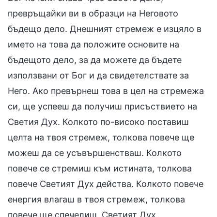
превръщайки ви в образци на Неговото
бъдещо дело. Днешният стремеж е изцяло в
името на това да положите основите на
бъдещото дело, за да можете да бъдете
използвани от Бог и да свидетелствате за
Него. Ако превърнеш това в цел на стремежа
си, ще успееш да получиш присъствието на
Светия Дух. Колкото по-високо поставиш
целта на твоя стремеж, толкова повече ще
можеш да се усъвършенстваш. Колкото
повече се стремиш към истината, толкова
повече Светият Дух действа. Колкото повече
енергия влагаш в твоя стремеж, толкова
повече ще спечелиш. Светият Дух