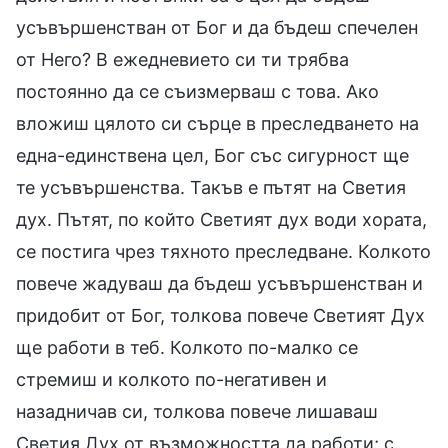
усъвършенстван от Бог и да бъдеш спечелен
от Него? В ежедневието си ти трябва
постоянно да се съизмерваш с това. Ако
вложиш цялото си сърце в преследването на
една-единствена цел, Бог със сигурност ще
те усъвършенства. Такъв е пътят на Светия
дух. Пътят, по който Светият дух води хората,
се постига чрез тяхното преследване. Колкото
повече жадуваш да бъдеш усъвършенстван и
придобит от Бог, толкова повече Светият Дух
ще работи в теб. Колкото по-малко се
стремиш и колкото по-негативен и
назадничав си, толкова повече лишаваш
Светия Дух от възможността да работи; с