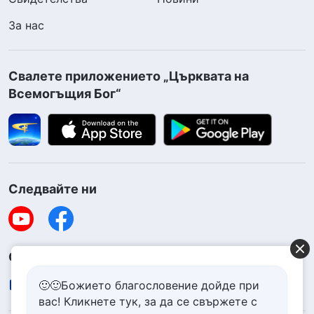
За нас
Свалете приложението „Църквата на
Всемогъщия Бог“
Следвайте ни
Свържете се с нас
contact.bg@godfootsteps.org
🙂🙂Божието благословение дойде при
вас! Кликнете тук, за да се свържете с