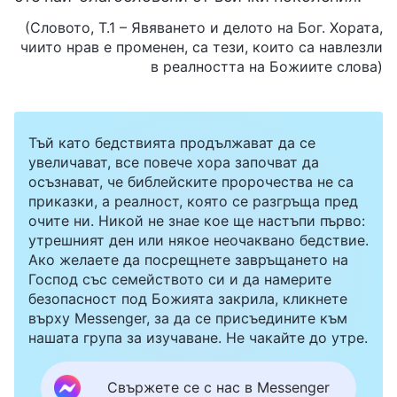
(Словото, Т.1 – Явяването и делото на Бог. Хората,
чиито нрав е променен, са тези, които са навлезли
в реалността на Божиите слова)
Тъй като бедствията продължават да се
увеличават, все повече хора започват да
осъзнават, че библейските пророчества не са
приказки, а реалност, която се разгръща пред
очите ни. Никой не знае кое ще настъпи първо:
утрешният ден или някое неочаквано бедствие.
Ако желаете да посрещнете завръщането на
Господ със семейството си и да намерите
безопасност под Божията закрила, кликнете
върху Messenger, за да се присъедините към
нашата група за изучаване. Не чакайте до утре.
Свържете се с нас в Messenger