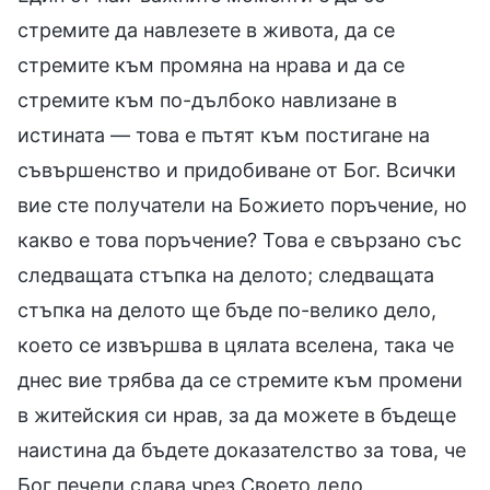
стремите да навлезете в живота, да се
стремите към промяна на нрава и да се
стремите към по-дълбоко навлизане в
истината — това е пътят към постигане на
съвършенство и придобиване от Бог. Всички
вие сте получатели на Божието поръчение, но
какво е това поръчение? Това е свързано със
следващата стъпка на делото; следващата
стъпка на делото ще бъде по-велико дело,
което се извършва в цялата вселена, така че
днес вие трябва да се стремите към промени
в житейския си нрав, за да можете в бъдеще
наистина да бъдете доказателство за това, че
Бог печели слава чрез Своето дело,