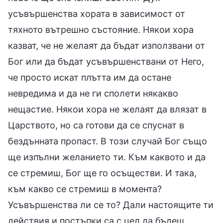
усъвършенства хората в зависимост от
тяхното вътрешно състояние. Някои хора
казват, че не желаят да бъдат използвани от
Бог или да бъдат усъвършенствани от Него,
че просто искат плътта им да остане
невредима и да не ги сполети някакво
нещастие. Някои хора не желаят да влязат в
Царството, но са готови да се спуснат в
бездънната пропаст. В този случай Бог също
ще изпълни желанието ти. Към каквото и да
се стремиш, Бог ще го осъществи. И така,
към какво се стремиш в момента?
Усъвършенства ли се то? Дали настоящите ти
действия и постъпки са с цел да бъдеш