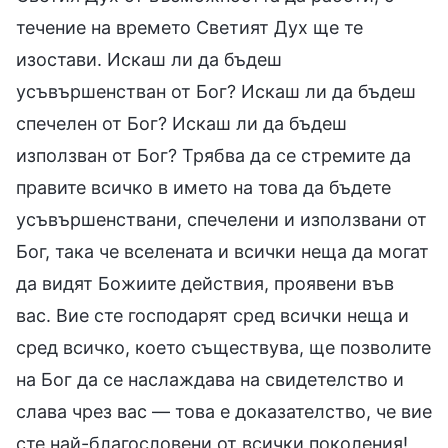
течение на времето Светият Дух ще те
изостави. Искаш ли да бъдеш
усъвършенстван от Бог? Искаш ли да бъдеш
спечелен от Бог? Искаш ли да бъдеш
използван от Бог? Трябва да се стремите да
правите всичко в името на това да бъдете
усъвършенствани, спечелени и използвани от
Бог, така че вселената и всички неща да могат
да видят Божиите действия, проявени във
вас. Вие сте господарят сред всички неща и
сред всичко, което съществува, ще позволите
на Бог да се наслаждава на свидетелство и
слава чрез вас — това е доказателство, че вие
сте най-благословени от всички поколения!