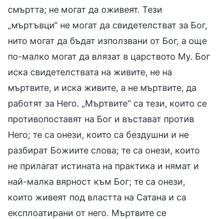
смъртта; не могат да оживеят. Тези
„мъртъвци“ не могат да свидетелстват за Бог,
нито могат да бъдат използвани от Бог, а още
по-малко могат да влязат в царството Му. Бог
иска свидетелствата на живите, не на
мъртвите, и иска живите, а не мъртвите, да
работят за Него. „Мъртвите“ са тези, които се
противопоставят на Бог и въстават против
Него; те са онези, които са бездушни и не
разбират Божиите слова; те са онези, които
не прилагат истината на практика и нямат и
най-малка вярност към Бог; те са онези,
които живеят под властта на Сатана и са
експлоатирани от него. Мъртвите се