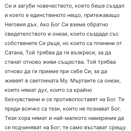
Си и загуби човечеството, което беше създал
и което е единственото нещо, притежаващо
Неговия дъх. Ако Бог Си вземе обратно
свидетелството и онези, които създаде със
собствените Си ръце, но които са пленени от
Сатана, Той трябва да ги възкреси, за да
станат отново живи същества. Той трябва
отново да ги приеме при себе Си, за да
живеят в светлината Му. Мъртвите са онези,
които нямат дух, които са крайно
безчувствени и се противопоставят на Бог. Те
преди всичко са тези, които не познават Бог.
Тези хора нямат и най-малкото намерение да
се подчиняват на Бог; те само въстават срещу