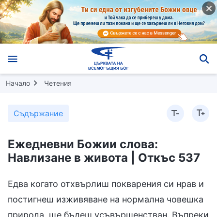
Начало
Четения
Съдържание
Ежедневни Божии слова:
Навлизане в живота | Откъс 537
Едва когато отхвърлиш покварения си нрав и
постигнеш изживяване на нормална човешка
природа, ще бъдеш усъвършенстван. Въпреки