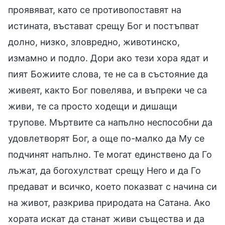
проявяват, като се противопоставят на
истината, въстават срещу Бог и постъпват
долно, низко, зловредно, животинско,
измамно и подло. Дори ако тези хора ядат и
пият Божиите слова, те не са в състояние да
живеят, както Бог повелява, и въпреки че са
живи, те са просто ходещи и дишащи
трупове. Мъртвите са напълно неспособни да
удовлетворят Бог, а още по-малко да Му се
подчинят напълно. Те могат единствено да Го
лъжат, да богохулстват срещу Него и да Го
предават и всичко, което показват с начина си
на живот, разкрива природата на Сатана. Ако
хората искат да станат живи същества и да