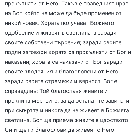
прокълнати от Него. Такъв е праведният нрав
на Бог, който не може да бъде променен от
никой човек. Хората получават Божието
одобрение и живеят в светлината заради
своите собствени търсения; заради своите
подли заговори хората са прокълнати от Бог и
наказани; хората са наказани от Бог заради
своите злодеяния и благословени от Него
заради своите стремежи и вярност. Бог е
справедлив: Той благославя живите и
проклина мъртвите, за да останат те завинаги
при смъртта и никога да не живеят в Божията
светлина. Бог ще приеме живите в царството
Си и ще ги благослови да живеят с Него