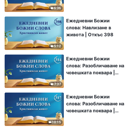
6:36
Ежедневни Божии
слова: Навлизане в
живота | Откъс 398
5:12
Ежедневни Божии
слова: Разобличаване на
човешката поквара |
Откъс 314
7:37
Ежедневни Божии
слова: Разобличаване на
човешката поквара |
Откъс 317
10:15