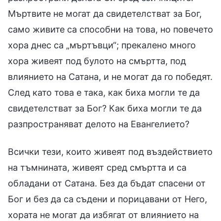
Мъртвите не могат да свидетелстват за Бог,
само живите са способни на това, но повечето
хора днес са „мъртъвци“; прекалено много
хора живеят под булото на смъртта, под
влиянието на Сатана, и не могат да го победят.
След като това е така, как биха могли те да
свидетелстват за Бог? Как биха могли те да
разпространяват делото на Евангелието?
Всички тези, които живеят под въздействието
на тъмнината, живеят сред смъртта и са
обладани от Сатана. Без да бъдат спасени от
Бог и без да са съдени и порицавани от Него,
хората не могат да избягат от влиянието на