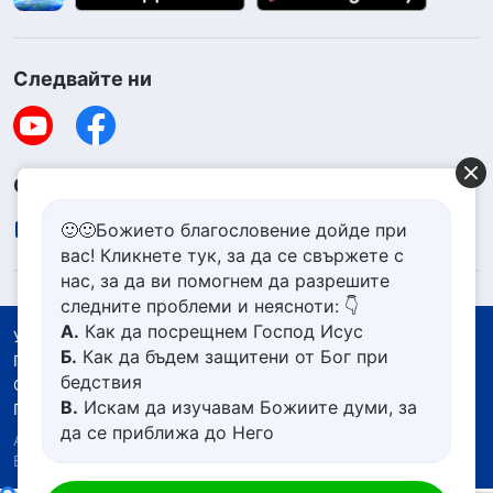
Следвайте ни
Свържете се с нас
contact.bg@godfootsteps.org
🙂🙂Божието благословение дойде при
вас! Кликнете тук, за да се свържете с
нас, за да ви помогнем да разрешите
следните проблеми и неясноти: 👇
А.
Как да посрещнем Господ Исус
Условия за ползване
Б.
Как да бъдем защитени от Бог при
Политика за поверителност
бедствия
Със съдействието на
В.
Искам да изучавам Божиите думи, за
Политика за бисквитките
да се приближа до Него
Авторско право © 2026
Църквата на Всемогъщия
Г.
Как да се отървем от болезнения
Бог.
Всички права запазени.
живот