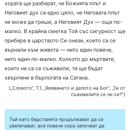
хората ще разберат, че Божията плът и
Неговият дух са едно цяло, че Неговата плът
не може да греши, а Неговият Дух — още по-
малко. В крайна сметка Той със сигурност ще
прибере в царството Си онези, които са се
върнали към живота — нито един повече,
нито един по-малко. Колкото до мъртвите,
които не са се съживили, те ще бъдат
хвърлени в бърлогата на Сатана.
(„Словото“, Т.1, „Явяването и делото на Бог“, „Ти от
съживилите се ли си?“)
Тъй като бедствията продължават да се
увеличават, все повече хора започват да