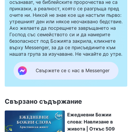
осъзнават, че библейските пророчества не са
приказки, а реалност, която се разгръща пред
очите ни. Никой не знае кое ще настъпи първо:
утрешният ден или някое неочаквано бедствие.
Ако желаете да посрещнете завръщането на
Господ със семейството си и да намерите
безопасност под Божията закрила, кликнете
върху Messenger, за да се присъедините към
нашата група за изучаване. Не чакайте до утре.
Свържете се с нас в Messenger
Свързано съдържание
Ежедневни Божии
слова: Навлизане в
живота | Откъс 509