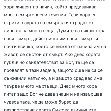
хора живеят по начин, който предизвиква
много смъртоносни течения. Тези хора са
скрити в аурата на смъртта и страдат от
липсата на много неща. Думите на някои хора
носят смърт, действията им носят смърт и
почти всичко, което се вижда от начина им на
живот, се състои от смърт. Ако днес хората
публично свидетелстват за Бог, те ще се
провалят в тази задача, защото още не са се
съживили напълно, а и защото сред вас има
твърде много мъртъвци. Днес много хора
питат защо Бог не дава знаци и не извършва
чудеса така, че да може бързо да
разпространи делата Си сред езичниците.