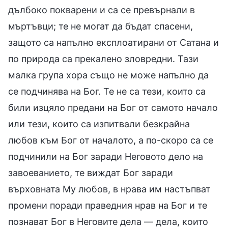
дълбоко покварени и са се превърнали в
мъртъвци; те не могат да бъдат спасени,
защото са напълно експлоатирани от Сатана и
по природа са прекалено зловредни. Тази
малка група хора също не може напълно да
се подчинява на Бог. Те не са тези, които са
били изцяло предани на Бог от самото начало
или тези, които са изпитвали безкрайна
любов към Бог от началото, а по-скоро са се
подчинили на Бог заради Неговото дело на
завоеванието, те виждат Бог заради
върховната Му любов, в нрава им настъпват
промени поради праведния нрав на Бог и те
познават Бог в Неговите дела — дела, които