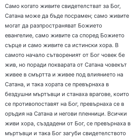
Само когато живите свидетелстват за Бог,
Сатана може да бъде посрамен; само живите
могат да разпространяват Божието
евангелие, само живите са според Божието
сърце и само живите са истински хора. В
самото начало сътвореният от Бог човек бе
жив, но поради покварата от Сатана човекът
живее в смъртта и живее под влиянието на
Сатана, и така хората се превърнаха в
бездушни мъртъвци и станаха врагове, които
се противопоставят на Бог, превърнаха се в
оръдия на Сатана и негови пленници. Всички
живи хора, създадени от Бог, се превърнаха в
мъртъвци и така Бог загуби свидетелството