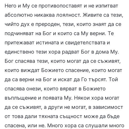
Него и Му се противопоставят и не изпитват
абсолютно никаква лоялност. Живите са тези,
чийто дух е прероден, тези, които знаят да се
подчиняват на Бог и които са Му верни. Те
притежават истината и свидетелствата и
единствено тези хора радват Бог в дома Му.
Бог спасява тези, които могат да се съживят,
които виждат Божието спасение, които могат
да са верни на Бог и искат да Го търсят. Той
спасява онези, които вярват в Божието
въплъщение и появата Му. Някои хора могат
да се съживят, а други не могат, в зависимост
от това дали тяхната същност може да бъде
спасена, или не. Много хора са слушали много