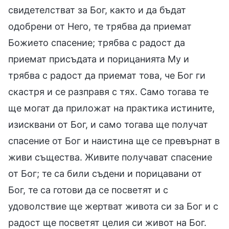
свидетелстват за Бог, както и да бъдат
одобрени от Него, те трябва да приемат
Божието спасение; трябва с радост да
приемат присъдата и порицанията Му и
трябва с радост да приемат това, че Бог ги
скастря и се разправя с тях. Само тогава те
ще могат да приложат на практика истините,
изисквани от Бог, и само тогава ще получат
спасение от Бог и наистина ще се превърнат в
живи същества. Живите получават спасение
от Бог; те са били съдени и порицавани от
Бог, те са готови да се посветят и с
удоволствие ще жертват живота си за Бог и с
радост ще посветят целия си живот на Бог.