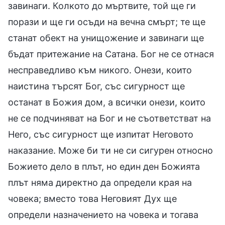
завинаги. Колкото до мъртвите, той ще ги
порази и ще ги осъди на вечна смърт; те ще
станат обект на унищожение и завинаги ще
бъдат притежание на Сатана. Бог не се отнася
несправедливо към никого. Онези, които
наистина търсят Бог, със сигурност ще
останат в Божия дом, а всички онези, които
не се подчиняват на Бог и не съответстват на
Него, със сигурност ще изпитат Неговото
наказание. Може би ти не си сигурен относно
Божието дело в плът, но един ден Божията
плът няма директно да определи края на
човека; вместо това Неговият Дух ще
определи назначението на човека и тогава