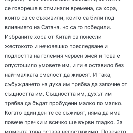
се говореше в отминали времена, са хора,
които са се съживили, които са били под
влиянието на Сатана, но са го победили.
Избраните хора от Китай са понесли
жестокото и нечовешко преследване и
подлостта на големия червен змей и това е
опустошило умовете им, и ги е оставило без
най-малката смелост да живеят. И така,
събуждането на духа им трябва да започне от
същността им. Същността им, духът им
трябва да бъдат пробудени малко по малко.
Когато един ден те се съживят, няма да има
повече пречки и всичко ще върви гладко. За
момента това остава непостижимо. Повечето