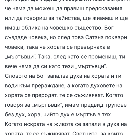
че няма да можеш да правиш предсказания
или да говориш за тайнства, ще живееш и ще
имаш облика на човешко същество. Бог
създаде човека, но след това Сатана поквари
човека, така че хората се превърнаха в
„мъртъвци“. Така, след като се промениш, ти
вече няма да си като тези „мъртъвци“.
Словото на Бог запалва духа на хората и ги
води към прераждане, а когато духовете на
хората се преродят, те се съживяват. Когато
говоря за „мъртъвци“, имам предвид трупове
без дух, хора, чийто дух е мъртъв в тях.
Когато искрата на живота се запали в духа на
хората, те се съживяват. Светците, за които