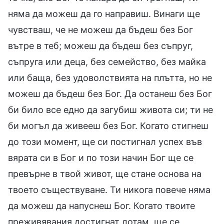
няма да можеш да го направиш. Винаги ще
чувстваш, че не можеш да бъдеш без Бог
вътре в теб; можеш да бъдеш без съпруг,
съпруга или деца, без семейство, без майка
или баща, без удоволствията на плътта, но не
можеш да бъдеш без Бог. Да останеш без Бог
би било все едно да загубиш живота си; ти не
би могъл да живееш без Бог. Когато стигнеш
до този момент, ще си постигнал успех във
вярата си в Бог и по този начин Бог ще се
превърне в твой живот, ще стане основа на
твоето съществуване. Ти никога повече няма
да можеш да напуснеш Бог. Когато твоите
преживявания достигнат дотам, ще се