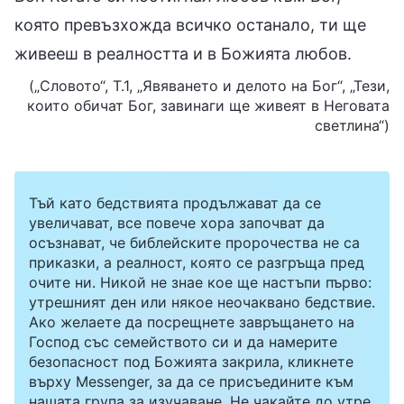
която превъзхожда всичко останало, ти ще
живееш в реалността и в Божията любов.
(„Словото“, Т.1, „Явяването и делото на Бог“, „Тези,
които обичат Бог, завинаги ще живеят в Неговата
светлина“)
Тъй като бедствията продължават да се
увеличават, все повече хора започват да
осъзнават, че библейските пророчества не са
приказки, а реалност, която се разгръща пред
очите ни. Никой не знае кое ще настъпи първо:
утрешният ден или някое неочаквано бедствие.
Ако желаете да посрещнете завръщането на
Господ със семейството си и да намерите
безопасност под Божията закрила, кликнете
върху Messenger, за да се присъедините към
нашата група за изучаване. Не чакайте до утре.