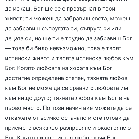
да искаш. Бог ще се е превърнал в твой
живот; ти можеш да забравиш света, можеш
да забравиш съпругата си, съпруга си или
децата си, но ще ти е трудно да забравиш Бог
— това би било невъзможно, това е твоят
истински живот и твоята истинска любов към
Бог. Когато любовта на хората към Бог
достигне определена степен, тяхната любов
към Бог не може да се сравни с любовта им
към нищо друго; тяхната любов към Бог е на
първо място. По този начин вие можете да се
откажете от всичко останало и сте готови да
приемете всякакво разправяне и окастряне от
Бог. Когато си постигнал любов към Бог,