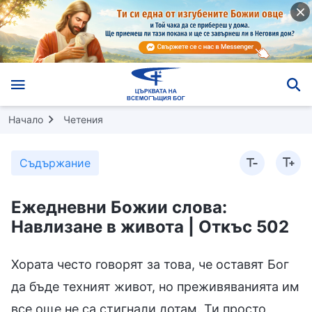
Начало
Четения
Съдържание
Ежедневни Божии слова:
Навлизане в живота | Откъс 502
Хората често говорят за това, че оставят Бог
да бъде техният живот, но преживяванията им
все още не са стигнали дотам. Ти просто