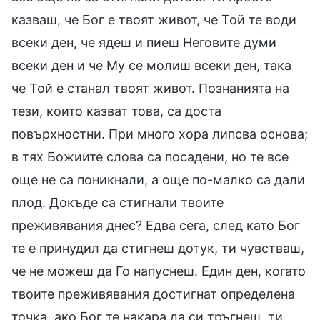
казваш, че Бог е твоят живот, че Той те води
всеки ден, че ядеш и пиеш Неговите думи
всеки ден и че Му се молиш всеки ден, така
че Той е станал твоят живот. Познанията на
тези, които казват това, са доста
повърхностни. При много хора липсва основа;
в тях Божиите слова са посадени, но те все
още не са поникнали, а още по-малко са дали
плод. Докъде са стигнали твоите
преживявания днес? Едва сега, след като Бог
те е принудил да стигнеш дотук, ти чувстваш,
че не можеш да Го напуснеш. Един ден, когато
твоите преживявания достигнат определена
точка, ако Бог те накара да си тръгнеш, ти