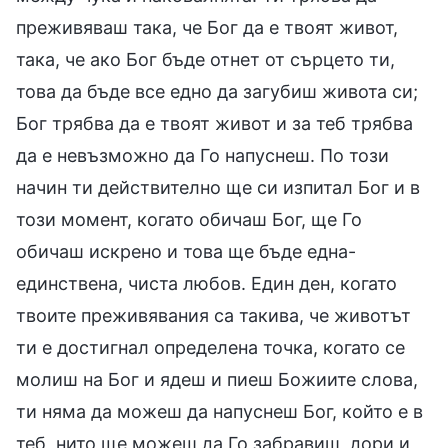
преживяваш така, че Бог да е твоят живот,
така, че ако Бог бъде отнет от сърцето ти,
това да бъде все едно да загубиш живота си;
Бог трябва да е твоят живот и за теб трябва
да е невъзможно да Го напуснеш. По този
начин ти действително ще си изпитал Бог и в
този момент, когато обичаш Бог, ще Го
обичаш искрено и това ще бъде една-
единствена, чиста любов. Един ден, когато
твоите преживявания са такива, че животът
ти е достигнал определена точка, когато се
молиш на Бог и ядеш и пиеш Божиите слова,
ти няма да можеш да напуснеш Бог, който е в
теб, нито ще можеш да Го забравиш, дори и