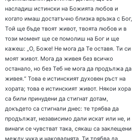
насладиш истински на Божията любов и
когато имаш достатъчно близка връзка с Бог,
Той ще бъде твоят живот, твоята любов и в
този момент ще се помолиш на Бог и ще
кажеш: „О, Боже! Не мога да Те оставя. Ти си
моят живот. Мога да живея без всичко
останало, но без Теб не мога да продължа да
живея.“ Това е истинският духовен ръст на
хората; това е истинският живот. Някои хора
са били принудени да стигнат дотам,
докъдето са стигнали днес: те трябва да
продължат, независимо дали искат или не, и
винаги се чувстват така, сякаш са заклещени
между чука и наковалнята. Ти трябва да