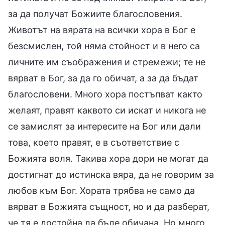
за да получат Божиите благословения.
Животът на вярата на всички хора в Бог е
безсмислен, той няма стойност и в него са
личните им съображения и стремежи; те не
вярват в Бог, за да го обичат, а за да бъдат
благословени. Много хора постъпват както
желаят, правят каквото си искат и никога не
се замислят за интересите на Бог или дали
това, което правят, е в съответствие с
Божията воля. Такива хора дори не могат да
достигнат до истинска вяра, да не говорим за
любов към Бог. Хората трябва не само да
вярват в Божията същност, но и да разберат,
че тя е достойна да бъде обичана. Но много