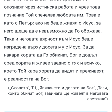
опознаят чрез истинска работа и чрез това
познание Той спечелва любовта им. Това е
като с Петър: ако не беше живял с Исус, за
него щеше да е невъзможно да Го обожава.
Така и неговата вярност към Исус беше
изградена върху досега му с Исус. За да
накара хората да Го обикнат, Бог е дошъл
сред хората и живее заедно с тях и всичко,
което Той кара хората да видят и преживеят,
е реалността на Бог.
(„Словото“, Т.1, „Явяването и делото на Бог“, „Тези,
които обичат Бог, завинаги ще живеят в Неговата
светлина“)