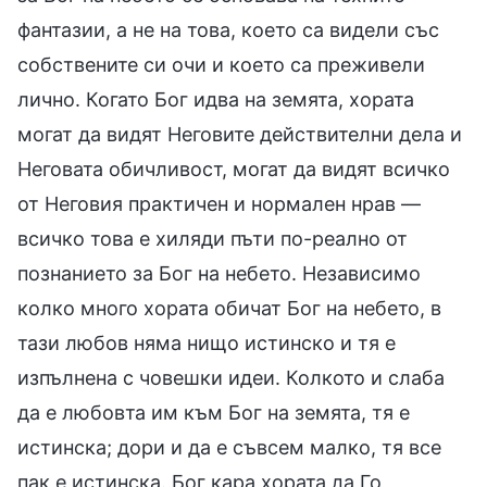
фантазии, а не на това, което са видели със
собствените си очи и което са преживели
лично. Когато Бог идва на земята, хората
могат да видят Неговите действителни дела и
Неговата обичливост, могат да видят всичко
от Неговия практичен и нормален нрав —
всичко това е хиляди пъти по-реално от
познанието за Бог на небето. Независимо
колко много хората обичат Бог на небето, в
тази любов няма нищо истинско и тя е
изпълнена с човешки идеи. Колкото и слаба
да е любовта им към Бог на земята, тя е
истинска; дори и да е съвсем малко, тя все
пак е истинска. Бог кара хората да Го