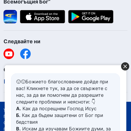
Всемогъщия Бог“
Следвайте ни
Свържете се с нас
contact.bg@godfootsteps.org
🙂🙂Божието благословение дойде при
вас! Кликнете тук, за да се свържете с
нас, за да ви помогнем да разрешите
следните проблеми и неясноти: 👇
А.
Как да посрещнем Господ Исус
Условия за ползване
Б.
Как да бъдем защитени от Бог при
Политика за поверителност
бедствия
Със съдействието на
В.
Искам да изучавам Божиите думи, за
Политика за бисквитките