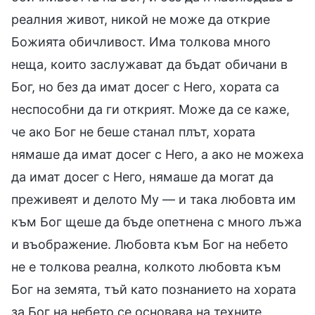
реалния живот, никой не може да открие
Божията обичливост. Има толкова много
неща, които заслужават да бъдат обичани в
Бог, но без да имат досег с Него, хората са
неспособни да ги открият. Може да се каже,
че ако Бог не беше станал плът, хората
нямаше да имат досег с Него, а ако не можеха
да имат досег с Него, нямаше да могат да
преживеят и делото Му — и така любовта им
към Бог щеше да бъде опетнена с много лъжа
и въображение. Любовта към Бог на небето
не е толкова реална, колкото любовта към
Бог на земята, тъй като познанието на хората
за Бог на небето се основава на техните