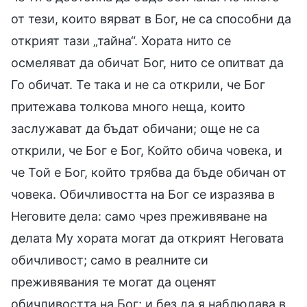
от тези, които вярват в Бог, не са способни да
открият тази „тайна“. Хората нито се
осмеляват да обичат Бог, нито се опитват да
Го обичат. Те така и не са открили, че Бог
притежава толкова много неща, които
заслужават да бъдат обичани; още не са
открили, че Бог е Бог, Който обича човека, и
че Той е Бог, който трябва да бъде обичан от
човека. Обичливостта на Бог се изразява в
Неговите дела: само чрез преживяване на
делата Му хората могат да открият Неговата
обичливост; само в реалните си
преживявания те могат да оценят
обичливостта на Бог; и без да я наблюдава в