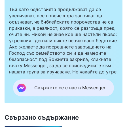
Тъй като бедствията продължават да се
увеличават, все повече хора започват да
осъзнават, че библейските пророчества не са
приказки, а реалност, която се разгръща пред
очите ни. Никой не знае кое ще настъпи първо:
утрешният ден или някое неочаквано бедствие.
Ако желаете да посрещнете завръщането на
Господ със семейството си и да намерите
безопасност под Божията закрила, кликнете
върху Messenger, за да се присъедините към
нашата група за изучаване. Не чакайте до утре.
Свържете се с нас в Messenger
Свързано съдържание