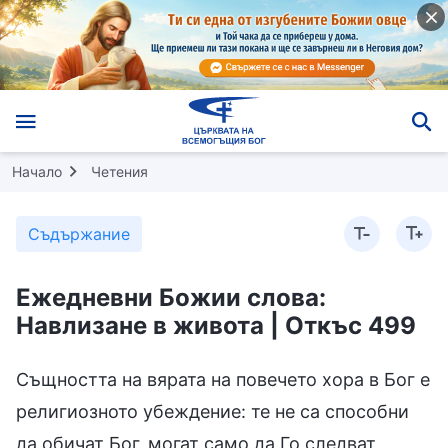
Начало
Четения
Съдържание
Ежедневни Божии слова:
Навлизане в живота | Откъс 499
Същността на вярата на повечето хора в Бог е
религиозното убеждение: те не са способни
да обичат Бог, могат само да Го следват