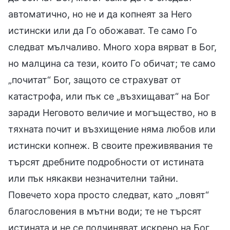
автоматично, но не и да копнеят за Него
истински или да Го обожават. Те само Го
следват мълчаливо. Много хора вярват в Бог,
но малцина са тези, които Го обичат; те само
„почитат“ Бог, защото се страхуват от
катастрофа, или пък се „възхищават“ на Бог
заради Неговото величие и могъщество, но в
тяхната почит и възхищение няма любов или
истински копнеж. В своите преживявания те
търсят дребните подробности от истината
или пък някакви незначителни тайни.
Повечето хора просто следват, като „ловят“
благословения в мътни води; те не търсят
истината и не се подчиняват искрено на Бог,