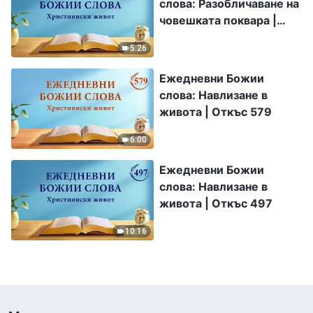
слова: Разобличаване на
човешката поквара |
Откъс 360
5:26
Ежедневни Божии
слова: Навлизане в
живота | Откъс 579
6:00
Ежедневни Божии
слова: Навлизане в
живота | Откъс 497
10:16