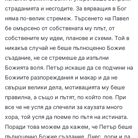
страданията и несгодите. За вярващия в Бог
няма по-велик стремеж. Търсенето на Павел
бе омърсено от собствената му плът, от
собствените му идеи, планове и схеми. Той в
никакъв случай не беше пълноценно Божие
създание, не се стремеше да изпълни
Божията воля. Петър искаше да се подчини на
Божиите разпореждания и макар и да не
свърши велики дела, мотивацията му беше
правилна, а също и пътят, по който пое. При
все че не успя да спечели за каузата много
хора, той успя да поеме по пътя на истината.
Поради това можем да кажем, че Петър беше
пълноценно Божие създание. Днес, дори и да