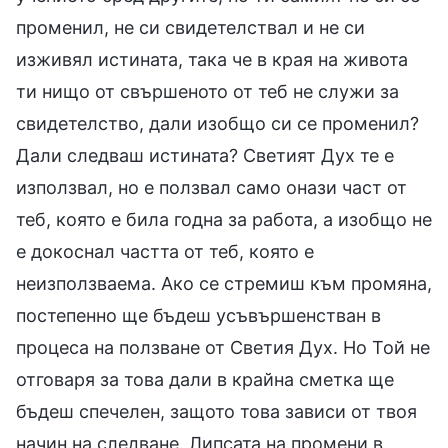
променил, не си свидетелствал и не си
изживял истината, така че в края на живота
ти нищо от свършеното от теб не служи за
свидетелство, дали изобщо си се променил?
Дали следваш истината? Светият Дух те е
използвал, но е ползвал само онази част от
теб, която е била годна за работа, а изобщо не
е докоснал частта от теб, която е
неизползваема. Ако се стремиш към промяна,
постепенно ще бъдеш усъвършенстван в
процеса на ползване от Светия Дух. Но Той не
отговаря за това дали в крайна сметка ще
бъдеш спечелен, защото това зависи от твоя
начин на следване. Липсата на промени в