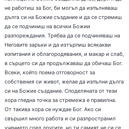
не работиш за Бог, би могъл да изпълняваш
дълга си на Божие създание и да се стремиш
да се подчиниш на всички Божии
разпореждания. Трябва да се подчиняваш на
Неговите заръки и да изтърпиш всякакви
изпитания и облагородявания, и макар и слаб,
в сърцето си да продължаваш да обичаш Бог.
Всеки, който поема отговорност за
собствения си живот, желае да изпълни дълга
си на Божие създание. Споделяната от тези
хора гледна точка за стремежа е правилна.
От такива хора се нуждае Бог. Ако си
свършил много работа и си разпространил
учението сред другите, но ти самият не си се