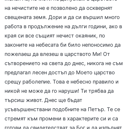
на нечистите не е позволено да осквернят
свещената земя. Дори и да си вършил много
работа в продължение на дълги години, ако в
края си все същият нечист окаяник, по
законите на небесата би било непоносимо да
пожелаеш да влезеш в царството Ми! От
сътворението на света до днес, никога не съм
предлагал лесен достъп до Моето царство
срещу раболепие. Това е небесно правило и
никой не може да го наруши! Ти трябва да
търсиш живот. Днес ще бъдат
усъвършенствани подобните на Петър. Те се
стремят към промени в характерите си и са
готови да свидетелстват за Бог и да изпълнят