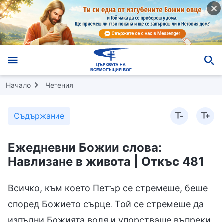
Начало
Четения
Съдържание
Ежедневни Божии слова:
Навлизане в живота | Откъс 481
Всичко, към което Петър се стремеше, беше
според Божието сърце. Той се стремеше да
изпълни Божията воля и упорстваше въпреки