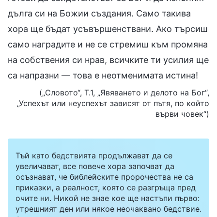
дълга си на Божии създания. Само такива
хора ще бъдат усъвършенствани. Ако търсиш
само наградите и не се стремиш към промяна
на собствения си нрав, всичките ти усилия ще
са напразни — това е неотменимата истина!
(„Словото“, Т.1, „Явяването и делото на Бог“,
„Успехът или неуспехът зависят от пътя, по който
върви човек“)
Тъй като бедствията продължават да се
увеличават, все повече хора започват да
осъзнават, че библейските пророчества не са
приказки, а реалност, която се разгръща пред
очите ни. Никой не знае кое ще настъпи първо:
утрешният ден или някое неочаквано бедствие.