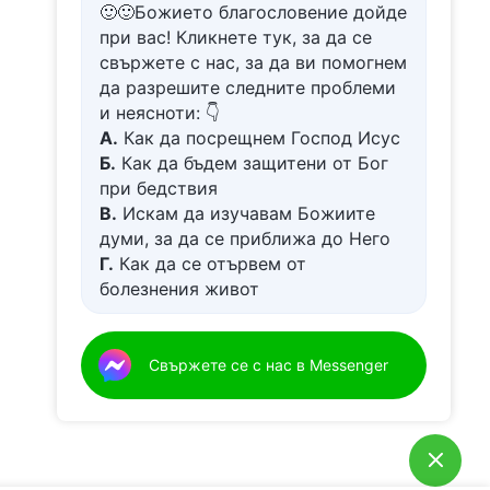
🙂🙂Божието благословение дойде
при вас! Кликнете тук, за да се
свържете с нас, за да ви помогнем
да разрешите следните проблеми
и неясноти: 👇
А.
Как да посрещнем Господ Исус
Б.
Как да бъдем защитени от Бог
при бедствия
В.
Искам да изучавам Божиите
думи, за да се приближа до Него
Г.
Как да се отървем от
болезнения живот
Д.
Имам молба за молитва
Свържете се с нас в Messenger