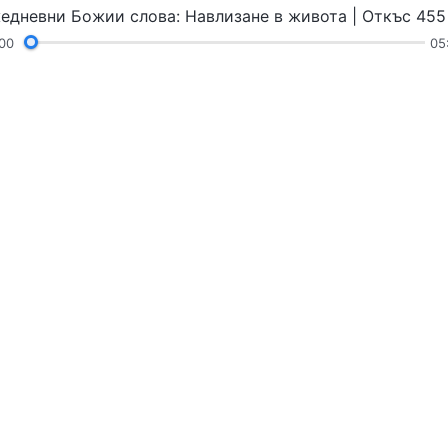
едневни Божии слова: Навлизане в живота | Откъс 455
00
05
Химни
Четения
Проповеди и общение
ъщия Бог“
Следвайте 
Свържете се
contact.b