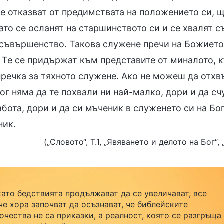
се отказват от предимствата на положението си, щ
ато се осланят на старшинството си и се хвалят с
 съвършенство. Такова служене пречи на Божието
. Те се придържат към представите от миналото, 
пречка за тяхното служене. Ако не можеш да отхв
ог няма да те похвали ни най-малко, дори и да сч
бота, дори и да си мъченик в служенето си на Бог
ник.
(„Словото“, Т.1, „Явяването и делото на Бог
като бедствията продължават да се увеличават, все
че хора започват да осъзнават, че библейските
очества не са приказки, а реалност, която се разгръща