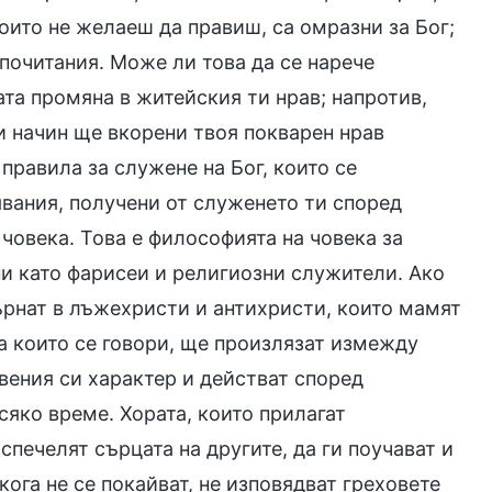
които не желаеш да правиш, са омразни за Бог;
почитания. Може ли това да се нарече
та промяна в житейския ти нрав; напротив,
и начин ще вкорени твоя покварен нрав
правила за служене на Бог, които се
вания, получени от служенето ти според
 човека. Това е философията на човека за
ни като фарисеи и религиозни служители. Ако
върнат в лъжехристи и антихристи, които мамят
а които се говори, ще произлязат измежду
твения си характер и действат според
сяко време. Хората, които прилагат
спечелят сърцата на другите, да ги поучават и
икога не се покайват, не изповядват греховете