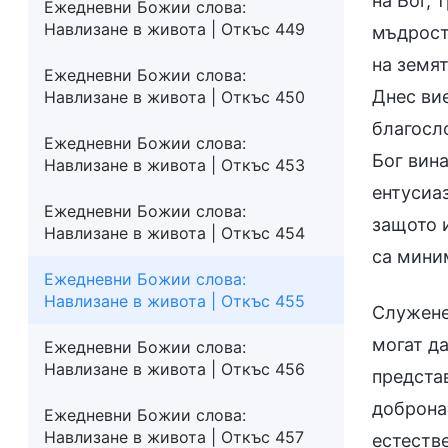
на Бог, 
Ежедневни Божии слова:
Навлизане в живота | Откъс 449
мъдрост
на земят
Ежедневни Божии слова:
Днес вие
Навлизане в живота | Откъс 450
благосло
Ежедневни Божии слова:
Бог вин
Навлизане в живота | Откъс 453
ентусиаз
Ежедневни Божии слова:
защото и
Навлизане в живота | Откъс 454
са миним
Ежедневни Божии слова:
Навлизане в живота | Откъс 455
Служенет
могат да
Ежедневни Божии слова:
Навлизане в живота | Откъс 456
представ
доброна
Ежедневни Божии слова:
Навлизане в живота | Откъс 457
естеств