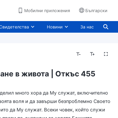
Мобилни приложения
Български
Свидетелства
Новини
За нас
ане в живота | Откъс 455
еделил много хора да Му служат, включително
Своята воля и да завърши безпроблемно Своето
оито да Му служат. Всеки човек, който служи