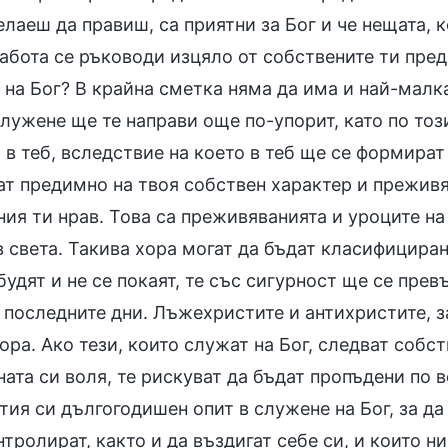
лаеш да правиш, са приятни за Бог и че нещата, 
работа се ръководи изцяло от собствените ти пред
 на Бог? В крайна сметка няма да има и най-малка
лужене ще те направи още по-упорит, като по тоз
в теб, вследствие на което в теб ще се формират 
ат предимно на твоя собствен характер и преживя
ия ти нрав. Това са преживяванията и уроците на
в света. Такива хора могат да бъдат класифицира
будят и не се покаят, те със сигурност ще се пре
в последните дни. Лъжехристите и антихристите, з
ора. Ако тези, които служат на Бог, следват собс
ата си воля, те рискуват да бъдат пропъдени по в
ия си дългогодишен опит в служене на Бог, за да 
нтролират, както и да въздигат себе си, и които н