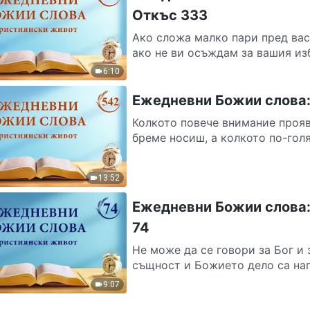
Откъс 333
Ако сложа малко пари пред вас
ако не ви осъждам за вашия изб
6:10
Ежедневни Божии слова:
Колкото повече внимание проя
бреме носиш, а колкото по-голя
13:52
Ежедневни Божии слова:
74
Не може да се говори за Бог и 
същност и Божието дело са нап
9:07