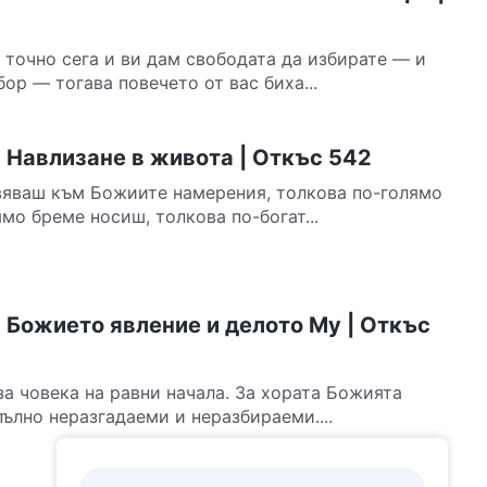
 точно сега и ви дам свободата да избирате — и
ор — тогава повечето от вас биха...
 Навлизане в живота | Откъс 542
вяваш към Божиите намерения, толкова по-голямо
мо бреме носиш, толкова по-богат...
 Божието явление и делото Му | Откъс
за човека на равни начала. За хората Божията
ълно неразгадаеми и неразбираеми....