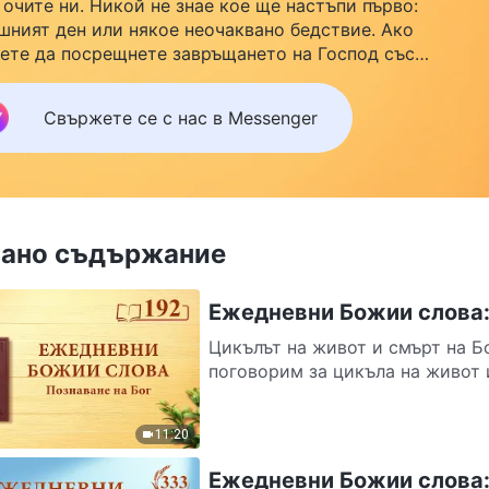
 очите ни. Никой не знае кое ще настъпи първо:
шният ден или някое неочаквано бедствие. Ако
ете да посрещнете завръщането на Господ със
йството си и да намерите безопасност под Божията
ила, кликнете върху Messenger, за да се присъедините
Свържете се с нас в Messenger
нашата група за изучаване. Не чакайте до утре.
ано съдържание
Ежедневни Божии слова: 
Цикълът на живот и смърт на Б
поговорим за цикъла на живот и
11:20
Ежедневни Божии слова: