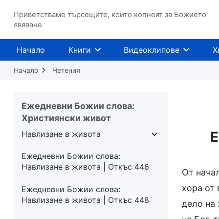
Навлизане в живота | Откъс 439
Приветстваме търсещите, които копнеят за Божието
Ежедневни Божии слова:
явяване
Навлизане в живота | Откъс 440
Начало
Книги
Видеоклипове
Х
Ежедневни Божии слова:
Навлизане в живота | Откъс 443
Начало
Четения
Ежедневни Божии слова:
Навлизане в живота | Откъс 444
Ежедневни Божии слова:
Християнски живот
Ежедневни Божии слова:
Навлизане в живота | Откъс 445
Е
Навлизане в живота
поквара
Навлизане в живота
Предназначени
Ежедневни Божии слова:
Навлизане в живота | Откъс 446
От нача
хора от
Ежедневни Божии слова:
Навлизане в живота | Откъс 448
дело на 