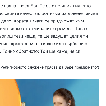
е паднат пред Бог. Те са от същия вид като
ъс своите качества. Бог няма да доведе такива
 дело. Хората винаги се придържат към
към всичко от отминалите времена. Това е
ърлиш тези неща, те ще задушат целия ти
упиш краката си от тичане или гърба си от
. Точно обратното: Той ще каже, че си
“, „Религиозното служене трябва да бъде премахнато“)