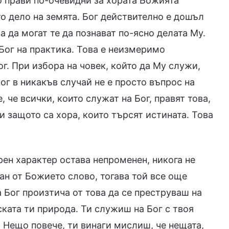
ло прави по-очевидни за хората Божията
о дело на земята. Бог действително е дошъл
а да могат те да познават по-ясно делата Му.
 Бог на практика. Това е неизмеримо
г. При избора на човек, който да Му служи,
г в никакъв случай не е просто въпрос на
 че всички, които служат на Бог, правят това,
и защото са хора, които търсят истината. Това
рен характер остава непроменен, никога не
цан от Божието слово, тогава той все още
а Бог произтича от това да се преструваш на
ката ти природа. Ти служиш на Бог с твоя
 Нещо повече, ти винаги мислиш, че нещата,