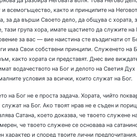
трябва да разбира Неговата воля. Това Негово де
 и всемогъщество, както и принципите на Неговот
а, за да върши Своето дело, да общува с хората, з
, тази група хора, имате щастието да служите на
вение за вас — вие наистина сте въздигнати от Бо
аги има Свои собствени принципи. Служенето на Бо
ъм, както хората си представят. Днес вие виждате,
мат водачеството на Бог и делото на Светия Дух 
алните условия за всички, които служат на Бог.
о на Бог не е проста задача. Хората, чийто поква
 служат на Бог. Ако твоят нрав не е съден и пори
лява Сатана, което доказва, че твоето служене н
мерен, че твоето служене се основава на сатанинс
ен характер и според твоите лични предпочитания.