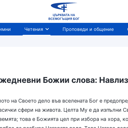
имни
Четения
Проповеди и общение
жедневни Божии слова: Навлиз
я и изход
лото на Своето дело във вселената Бог е предопр
 всички сфери на живота. Целта Му е да изпълни 
земята; това е Божията цел при избора на хора, к