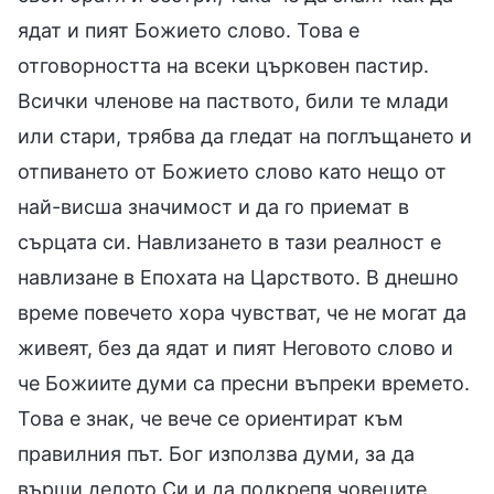
ядат и пият Божието слово. Това е
отговорността на всеки църковен пастир.
Всички членове на паството, били те млади
или стари, трябва да гледат на поглъщането и
отпиването от Божието слово като нещо от
най-висша значимост и да го приемат в
сърцата си. Навлизането в тази реалност е
навлизане в Епохата на Царството. В днешно
време повечето хора чувстват, че не могат да
живеят, без да ядат и пият Неговото слово и
че Божиите думи са пресни въпреки времето.
Това е знак, че вече се ориентират към
правилния път. Бог използва думи, за да
върши делото Си и да подкрепя човеците.