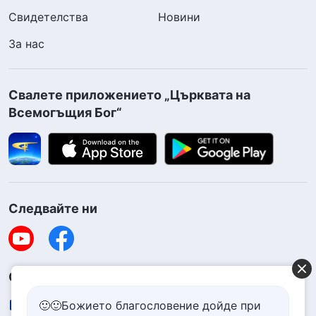
Свидетелства
Новини
За нас
Свалете приложението „Църквата на
Всемогъщия Бог“
Следвайте ни
Свържете се с нас
contact.bg@godfootsteps.org
🙂🙂Божието благословение дойде при