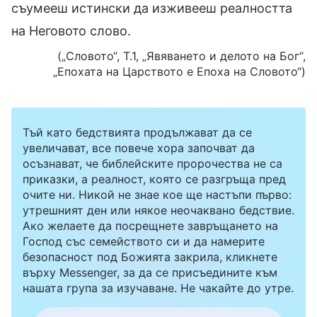
съумееш истински да изживееш реалността
на Неговото слово.
(„Словото“, Т.1, „Явяването и делото на Бог“,
„Епохата на Царството е Епоха на Словото“)
Тъй като бедствията продължават да се
увеличават, все повече хора започват да
осъзнават, че библейските пророчества не са
приказки, а реалност, която се разгръща пред
очите ни. Никой не знае кое ще настъпи първо:
утрешният ден или някое неочаквано бедствие.
Ако желаете да посрещнете завръщането на
Господ със семейството си и да намерите
безопасност под Божията закрила, кликнете
върху Messenger, за да се присъедините към
нашата група за изучаване. Не чакайте до утре.