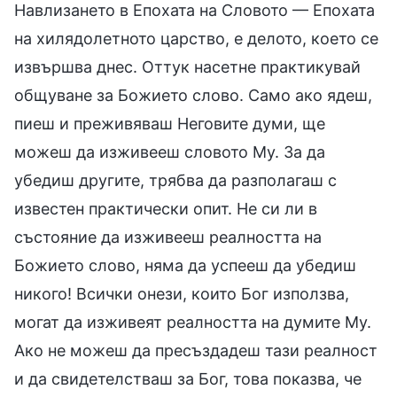
Навлизането в Епохата на Словото — Епохата
на хилядолетното царство, е делото, което се
извършва днес. Оттук насетне практикувай
общуване за Божието слово. Само ако ядеш,
пиеш и преживяваш Неговите думи, ще
можеш да изживееш словото Му. За да
убедиш другите, трябва да разполагаш с
известен практически опит. Не си ли в
състояние да изживееш реалността на
Божието слово, няма да успееш да убедиш
никого! Всички онези, които Бог използва,
могат да изживеят реалността на думите Му.
Ако не можеш да пресъздадеш тази реалност
и да свидетелстваш за Бог, това показва, че