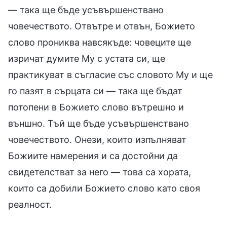
— така ще бъде усъвършенствано
човечеството. Отвътре и отвън, Божието
слово прониква навсякъде: човеците ще
изричат думите Му с устата си, ще
практикуват в съгласие със словото Му и ще
го пазят в сърцата си — така ще бъдат
потопени в Божието слово вътрешно и
външно. Тъй ще бъде усъвършенствано
човечеството. Онези, които изпълняват
Божиите намерения и са достойни да
свидетелстват за него — това са хората,
които са добили Божието слово като своя
реалност.