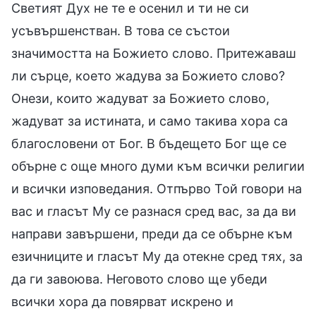
Светият Дух не те е осенил и ти не си
усъвършенстван. В това се състои
значимостта на Божието слово. Притежаваш
ли сърце, което жадува за Божието слово?
Онези, които жадуват за Божието слово,
жадуват за истината, и само такива хора са
благословени от Бог. В бъдещето Бог ще се
обърне с още много думи към всички религии
и всички изповедания. Отпърво Той говори на
вас и гласът Му се разнася сред вас, за да ви
направи завършени, преди да се обърне към
езичниците и гласът Му да отекне сред тях, за
да ги завоюва. Неговото слово ще убеди
всички хора да повярват искрено и