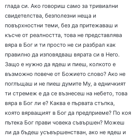
глада си. Ако говориш само за тривиални
свидетелства, безполезни неща и
повърхностни теми, без да притежаваш и
късче от реалността, това не представлява
вяра в Бог и ти просто не си разбрал как
правилно да изповядваш вярата си в Него.
Защо е нужно да ядеш и пиеш, колкото е
възможно повече от Божието слово? Ако не
поглъщаш и не пиеш думите Му, а едничкият
ти стремеж е да се възнесеш на небето, това
вяра в Бог ли е? Каква е първата стъпка,
която вярващият в Бог да предприеме? По коя
пътека Бог прави човека съвършен? Можеш
ли да бъдеш усъвършенстван, ако не ядеш и