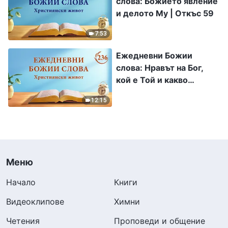
слова: Божието явление
и делото Му | Откъс 59
7:53
Ежедневни Божии
слова: Нравът на Бог,
кой е Той и какво
притежава | Откъс 236
12:15
Меню
Начало
Книги
Видеоклипове
Химни
Четения
Проповеди и общение