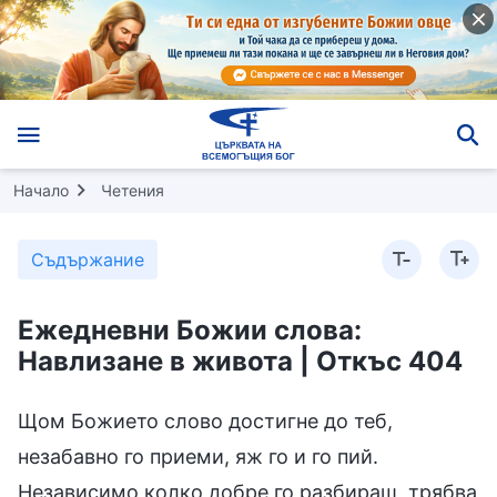
Начало
Четения
Съдържание
Ежедневни Божии слова:
Навлизане в живота | Откъс 404
Щом Божието слово достигне до теб,
незабавно го приеми, яж го и го пий.
Независимо колко добре го разбираш, трябва