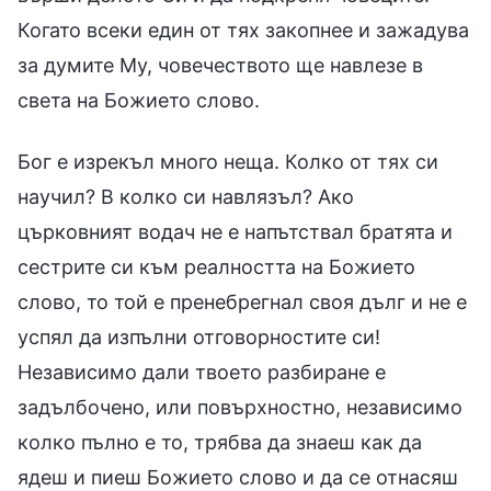
Когато всеки един от тях закопнее и зажадува
за думите Му, човечеството ще навлезе в
света на Божието слово.
Бог е изрекъл много неща. Колко от тях си
научил? В колко си навлязъл? Ако
църковният водач не е напътствал братята и
сестрите си към реалността на Божието
слово, то той е пренебрегнал своя дълг и не е
успял да изпълни отговорностите си!
Независимо дали твоето разбиране е
задълбочено, или повърхностно, независимо
колко пълно е то, трябва да знаеш как да
ядеш и пиеш Божието слово и да се отнасяш