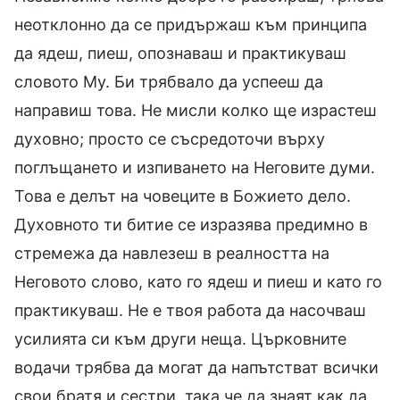
неотклонно да се придържаш към принципа
да ядеш, пиеш, опознаваш и практикуваш
словото Му. Би трябвало да успееш да
направиш това. Не мисли колко ще израстеш
духовно; просто се съсредоточи върху
поглъщането и изпиването на Неговите думи.
Това е делът на човеците в Божието дело.
Духовното ти битие се изразява предимно в
стремежа да навлезеш в реалността на
Неговото слово, като го ядеш и пиеш и като го
практикуваш. Не е твоя работа да насочваш
усилията си към други неща. Църковните
водачи трябва да могат да напътстват всички
свои братя и сестри, така че да знаят как да