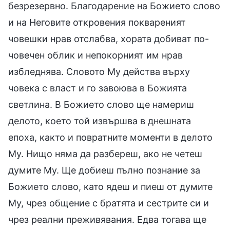
безрезервно. Благодарение на Божието слово
и на Неговите откровения поквареният
човешки нрав отслабва, хората добиват по-
човечен облик и непокорният им нрав
избледнява. Словото Му действа върху
човека с власт и го завоюва в Божията
светлина. В Божието слово ще намериш
делото, което той извършва в днешната
епоха, както и повратните моменти в делото
Му. Нищо няма да разбереш, ако не четеш
думите Му. Ще добиеш пълно познание за
Божието слово, като ядеш и пиеш от думите
Му, чрез общение с братята и сестрите си и
чрез реални преживявания. Едва тогава ще