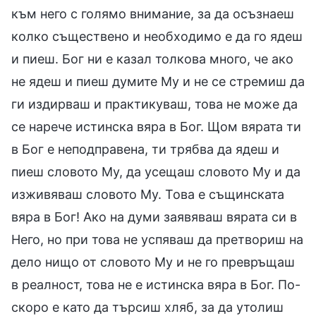
към него с голямо внимание, за да осъзнаеш
колко съществено и необходимо е да го ядеш
и пиеш. Бог ни е казал толкова много, че ако
не ядеш и пиеш думите Му и не се стремиш да
ги издирваш и практикуваш, това не може да
се нарече истинска вяра в Бог. Щом вярата ти
в Бог е неподправена, ти трябва да ядеш и
пиеш словото Му, да усещаш словото Му и да
изживяваш словото Му. Това е същинската
вяра в Бог! Ако на думи заявяваш вярата си в
Него, но при това не успяваш да претвориш на
дело нищо от словото Му и не го превръщаш
в реалност, това не е истинска вяра в Бог. По-
скоро е като да търсиш хляб, за да утолиш