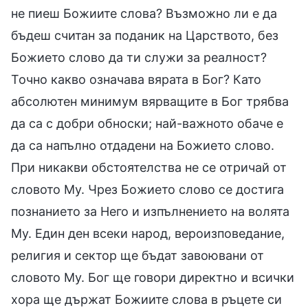
не пиеш Божиите слова? Възможно ли е да
бъдеш считан за поданик на Царството, без
Божието слово да ти служи за реалност?
Точно какво означава вярата в Бог? Като
абсолютен минимум вярващите в Бог трябва
да са с добри обноски; най-важното обаче е
да са напълно отдадени на Божието слово.
При никакви обстоятелства не се отричай от
словото Му. Чрез Божието слово се достига
познанието за Него и изпълнението на волята
Му. Един ден всеки народ, вероизповедание,
религия и сектор ще бъдат завоювани от
словото Му. Бог ще говори директно и всички
хора ще държат Божиите слова в ръцете си