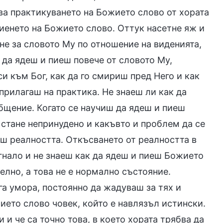
ава практикуването на Божието слово от хората
 пиенето на Божието слово. Оттук насетне яж и
не за словото Му по отношение на виденията,
 да ядеш и пиеш повече от словото Му,
и към Бог, как да го смириш пред Него и как
 прилагаш на практика. Не знаеш ли как да
бщение. Когато се научиш да ядеш и пиеш
стане непринудено и какъвто и проблем да се
ш реалността. Откъсването от реалността в
гнало и не знаеш как да ядеш и пиеш Божието
елно, а това не е нормално състояние.
га умора, постоянно да жадуваш за тях и
жието слово човек, който е навлязъл истински.
и че са точно това, в което хората трябва да