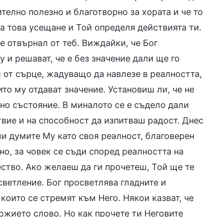
телно полезно и благотворно за хората и че то
ва това усещане и Той определя действията ти.
 е отвърнал от теб. Виждайки, че Бог
 и решават, че е без значение дали ще го
и от сърце, жадуващо да навлезе в реалността,
то му отдават значение. Установиш ли, че не
лно състояние. В миналото се е съдело дали
твие и на способност да изпитваш радост. Днес
и думите Му като своя реалност, благоверен
но, за човек се съди според реалността на
ство. Ако желаеш да ги прочетеш, Той ще те
светление. Бог просветлява гладните и
които се стремят към Него. Някои казват, че
ожието слово. Но как прочете ти Неговите