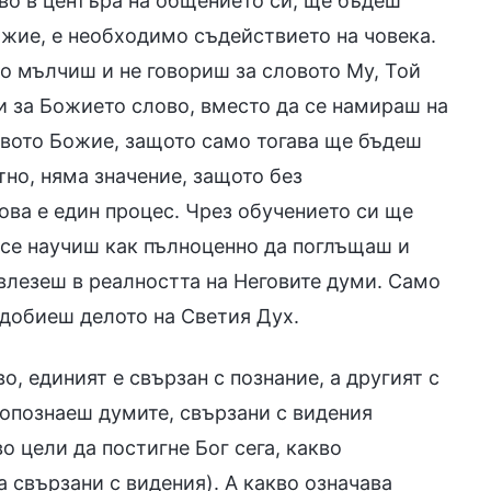
во в центъра на общението си, ще бъдеш
ожие, е необходимо съдействието на човека.
ко мълчиш и не говориш за словото Му, Той
ори за Божието слово, вместо да се намираш на
овото Божие, защото само тогава ще бъдеш
но, няма значение, защото без
ва е един процес. Чрез обучението си ще
 се научиш как пълноценно да поглъщаш и
влезеш в реалността на Неговите думи. Само
 добиеш делото на Светия Дух.
, единият е свързан с познание, а другият с
 опознаеш думите, свързани с видения
о цели да постигне Бог сега, какво
 свързани с видения). А какво означава