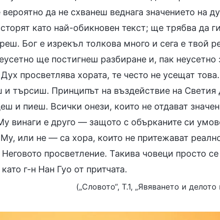
 вероятно да не схванеш веднага значението на д
 сторят като най-обикновен текст; ще трябва да 
реш. Бог е изрекъл толкова много и сега е твой 
еусетно ще постигнеш разбиране и, пак неусетно 
Дух просветлява хората, те често не усещат това.
 и търсиш. Принципът на въздействие на Светия 
деш и пиеш. Всички онези, които не отдават знач
у винаги е друго — защото с обърканите си умове
Му, или не — са хора, които не притежават реалн
т Неговото просветление. Такива човеци просто с
 като г-н Нан Гуо от притчата.
(„Словото“, Т.1, „Явяването и делото