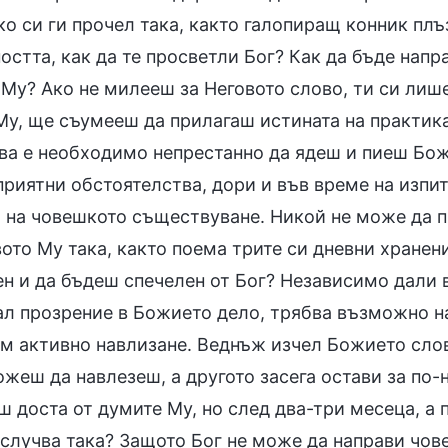
о си ги прочел така, както галопиращ конник плъз
остта, как да те просветли Бог? Как да бъде напр
Му? Ако не милееш за Неговото слово, ти си лише
Му, ще съумееш да прилагаш истината на практика
ва е необходимо непрестанно да ядеш и пиеш Божи
риятни обстоятелства, дори и във време на изпит
а на човешкото съществуване. Никой не може да п
ото Му така, както поема трите си дневни хранен
н и да бъдеш спечелен от Бог? Независимо дали 
ал прозрение в Божието дело, трябва възможно на
ъм активно навлизане. Веднъж изчел Божието слов
жеш да навлезеш, а другото засега остави за по-
 доста от думите Му, но след два-три месеца, а 
 случва така? Защото Бог не може да направи чов