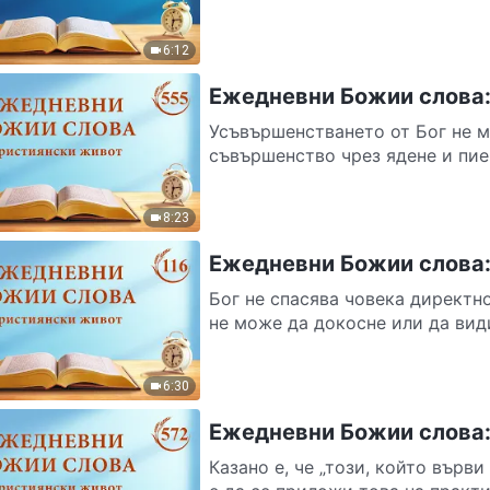
6:12
Ежедневни Божии слова:
Усъвършенстването от Бог не м
съвършенство чрез ядене и пиен
8:23
Ежедневни Божии слова:
Бог не спасява човека директн
не може да докосне или да види
6:30
Ежедневни Божии слова:
Казано е, че „този, който върви