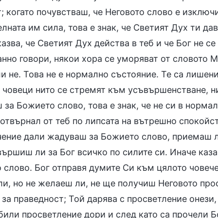
; когато почувстваш, че Неговото слово е изключи
лната им сила, това е знак, че Светият Дух ти да
азва, че Светият Дух действа в теб и че Бог не се
нно говори, някои хора се уморяват от словото Му
ли не. Това не е нормално състояние. Те са лишен
 човеци нито се стремят към усъвършенстване, ни
за Божието слово, това е знак, че не си в норма
 отвърнал от теб по липсата на вътрешно спокойс
чение дали жадуваш за Божието слово, приемаш л
вършиш ли за Бог всичко по силите си. Иначе каза
 слово. Бог отправя думите Си към цялото човече
ли, но не желаеш ли, не ще получиш Неговото про
за праведност; Той дарява с просветление онези, 
били просветление дори и след като са прочели Б