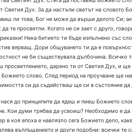
ства Светият Дух. Стига да поставяш Божието сло
от Светия Дух. За да настъпи светът на словото Б
авиш ли това, Бог не може да върши делото Си; а
 да те просветли. Когато не си зает с друго, гов
приказки! Нека битието ти бъде изпълнено със сл
стив вярващ. Дори общуването ти да е повърхност
остност не би съществувала дълбочина. Всичко то
ш просветлението, дарено ти от Светия Дух, и ще
 Божието слово. След период на проучване ще на
шимостта си да съдействаш ще си в състояние да
нася до принципите да ядеш и пиеш Божието слово
не. Кои думи трябва да усвоиш? Необходимо е да
р в коя епоха е навлязло сега Божието дело, какв
лява въплъщението и други подобни; всички те са