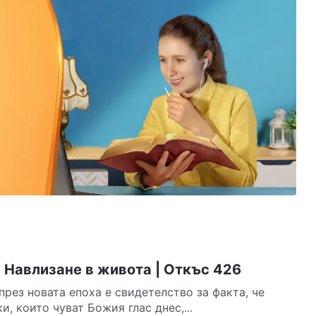
 Навлизане в живота | Откъс 426
рез новата епоха е свидетелство за факта, че
и, които чуват Божия глас днес,...