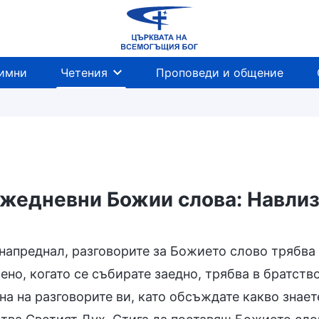
имни
Четения
Проповеди и общение
жедневни Божии слова: Навлиз
я и изход
напреднал, разговорите за Божието слово трябва 
ено, когато се събирате заедно, трябва в братств
а на разговорите ви, като обсъждате какво знаете