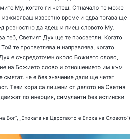
умите Му, когато ги четеш. Отначало те може
ги изживяваш известно време и едва тогава ще
ред ревностно да ядеш и пиеш словото Му.
за теб, Светият Дух ще те просветли. Когато
 Той те просветлява и направлява, когато
Дух е съсредоточен около Божието слово,
ение на Божието слово и отношението им към
 смятат, че е без значение дали ще четат
ост. Тези хора са лишени от делото на Светия
е движат по инерция, симуланти без истински
 на Бог“, „Епохата на Царството е Епоха на Словото“)