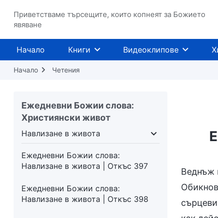
Навлизане в живота | Откъс 392
Приветстваме търсещите, които копнеят за Божието
Ежедневни Божии слова:
явяване
Навлизане в живота | Откъс 393
Начало
Книги
Видеоклипове
Х
Ежедневни Божии слова:
Навлизане в живота | Откъс 394
Начало
Четения
Ежедневни Божии слова:
Навлизане в живота | Откъс 395
Ежедневни Божии слова:
Християнски живот
Ежедневни Божии слова:
Навлизане в живота | Откъс 396
Е
Навлизане в живота
поквара
Навлизане в живота
Предназначени
Ежедневни Божии слова:
Навлизане в живота | Откъс 397
Веднъж 
Обикнов
Ежедневни Божии слова:
Навлизане в живота | Откъс 398
сърцевин