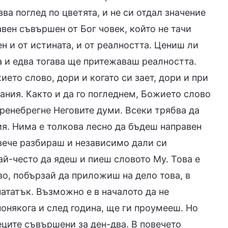
ва поглед по цветята, и не си отдал значение
авен съвършен от Бог човек, който не тачи
н и от истината, и от реалността. Цениш ли
 и едва тогава ще притежаваш реалността.
ето слово, дори и когато си зает, дори и при
ания. Както и да го погледнем, Божието слово
ренебрегне Неговите думи. Всеки трябва да
ия. Нима е толкова лесно да бъдеш направен
вече разбираш и независимо дали си
й-често да ядеш и пиеш словото Му. Това е
о, побързай да приложиш на дело това, в
нататък. Възможно е в началото да не
понякога и след година, ще ги проумееш. Но
еците съвършени за ден-два. В повечето