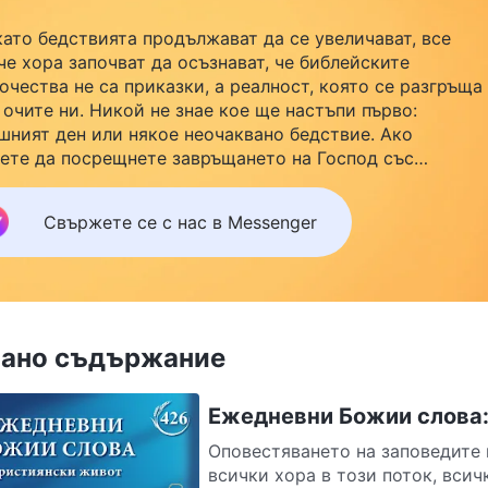
като бедствията продължават да се увеличават, все
че хора започват да осъзнават, че библейските
очества не са приказки, а реалност, която се разгръща
 очите ни. Никой не знае кое ще настъпи първо:
шният ден или някое неочаквано бедствие. Ако
ете да посрещнете завръщането на Господ със
йството си и да намерите безопасност под Божията
ила, кликнете върху Messenger, за да се присъедините
Свържете се с нас в Messenger
нашата група за изучаване. Не чакайте до утре.
ано съдържание
Ежедневни Божии слова:
Оповестяването на заповедите п
всички хора в този поток, всичк