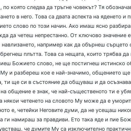
, по която следва да тръгне човекът? Тя обознач
ането в него. Това са двата аспекта на яденето и
ието слово по този начин. Ако имаш ясно разбира
жда да четеш непрестанно. От ключово значение е
 навлизането, например как да обърнеш сърцето с
брегнеш плътта. Това са нещата, които трябва да
пиеш Божието слово, не ще постигнеш истинско о
 Му и разбереш кое е най-значимо, общението ще 
, ти ще си в състояние да общуваш и да осъзнава
 на общение е знак, че най-същественото ти е убя
а някои четенето на словото Му може да е уморит
ото е, четейки Неговите думи, да не усещаш нико
а ги намираш за правдиви. Ето така яде и пие Бо
увстваш, че думите Му са изключително практични 