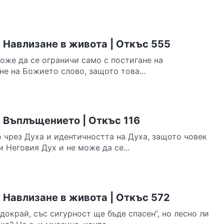
 Навлизане в живота | Откъс 555
оже да се ограничи само с постигане на
е на Божието слово, защото това...
 Въплъщението | Откъс 116
о чрез Духа и идентичността на Духа, защото човек
 Неговия Дух и не може да се...
 Навлизане в живота | Откъс 572
 докрай, със сигурност ще бъде спасен“, но лесно ли