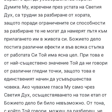
Думите Му, изречени през устата на Светия
Дух, са трудни за разбиране от хората,
защото поради ограничените си способности
за разбиране те не могат да намерят пътя към
прилагането им в живота си. Божието дело
постига различни ефекти и във всяка стъпка
от работата Си Той има ясна цел. При това е
от най-съществено значение Той да ни говори
от различни гледни точки, защото това е
единственият начин да усъвършенства
човека. Ако чувахме гласа Му само чрез
Светия Дух, осъществяването на този етап от
Божието дело би било невъзможно. От тона,
с който Той говори, можеш да разбереш, че