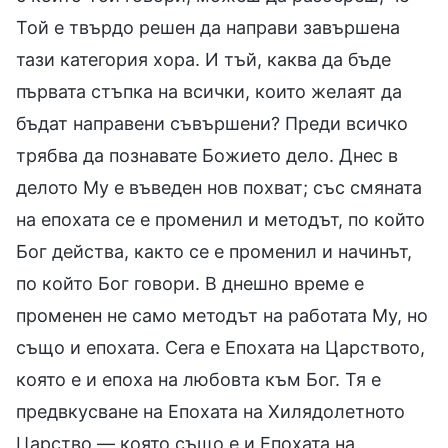
Той е твърдо решен да направи завършена
тази категория хора. И тъй, каква да бъде
първата стъпка на всички, които желаят да
бъдат направени съвършени? Преди всичко
трябва да познавате Божието дело. Днес в
делото Му е въведен нов похват; със смяната
на епохата се е променил и методът, по който
Бог действа, както се е променил и начинът,
по който Бог говори. В днешно време е
променен не само методът на работата Му, но
също и епохата. Сега е Епохата на Царството,
която е и епоха на любовта към Бог. Тя е
предвкусване на Епохата на Хилядолетното
Царство — която също е и Епохата на