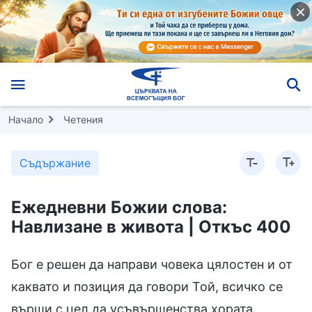
Начало
Четения
Съдържание
Ежедневни Божии слова:
Навлизане в живота | Откъс 400
Бог е решен да направи човека цялостен и от
каквато и позиция да говори Той, всичко се
върши с цел да усъвършенства хората.