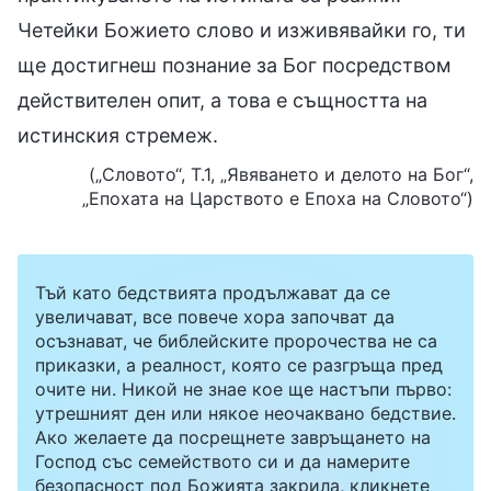
Четейки Божието слово и изживявайки го, ти
ще достигнеш познание за Бог посредством
действителен опит, а това е същността на
истинския стремеж.
(„Словото“, Т.1, „Явяването и делото на Бог“,
„Епохата на Царството е Епоха на Словото“)
Тъй като бедствията продължават да се
увеличават, все повече хора започват да
осъзнават, че библейските пророчества не са
приказки, а реалност, която се разгръща пред
очите ни. Никой не знае кое ще настъпи първо:
утрешният ден или някое неочаквано бедствие.
Ако желаете да посрещнете завръщането на
Господ със семейството си и да намерите
безопасност под Божията закрила, кликнете