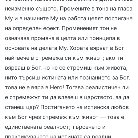
неизменно същото. Промените в тона на гласа
Му и в начините Му на работа целят постигане
на определен ефект. Промененият тон не
означава промяна в целта или принципа в
основата на делата Му. Хората вярват в Бог
най-вече в стремежа си към живот; ако ти
вярваш в Бог, но не се стремиш към живота,
нито търсиш истината или познанието за Бог,
това не е вяра в Него! Тогава реалистичен ли
е стремежът ти да влезеш в царството, за да
станеш цар? Постигането на истинска любов
към Бог чрез стремеж към живот — това е
единствената реалност; търсенето и
практикуването на истината са реални.