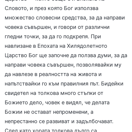
Словото, и през която Бог използва
множество словесни средства, за да направи
човека съвършен, и говори от различни
гледни точки, за да го подкрепя. При
навлизане в Епохата на Хилядолетното
Царство Бог ще започне да ползва думи, за да
направи човека съвършен, позволявайки му
да навлезе в реалността на живота и
напътствайки го към правилния път. Бидейки
свидетел на толкова много стъпки от
Божието дело, човек е видял, че делата
Божии не остават непроменени, а
непрестанно се развиват и задълбочават.
След като хората толкова дълго са