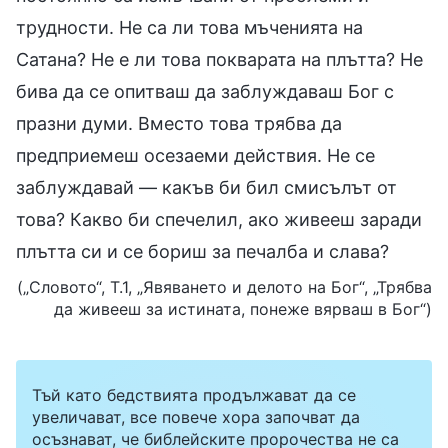
трудности. Не са ли това мъченията на
Сатана? Не е ли това покварата на плътта? Не
бива да се опитваш да заблуждаваш Бог с
празни думи. Вместо това трябва да
предприемеш осезаеми действия. Не се
заблуждавай — какъв би бил смисълът от
това? Какво би спечелил, ако живееш заради
плътта си и се бориш за печалба и слава?
(„Словото“, Т.1, „Явяването и делото на Бог“, „Трябва
да живееш за истината, понеже вярваш в Бог“)
Тъй като бедствията продължават да се
увеличават, все повече хора започват да
осъзнават, че библейските пророчества не са