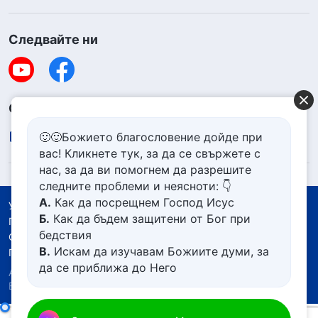
Следвайте ни
Свържете се с нас
contact.bg@godfootsteps.org
🙂🙂Божието благословение дойде при
вас! Кликнете тук, за да се свържете с
нас, за да ви помогнем да разрешите
следните проблеми и неясноти: 👇
А.
Как да посрещнем Господ Исус
Условия за ползване
Б.
Как да бъдем защитени от Бог при
Политика за поверителност
бедствия
Със съдействието на
В.
Искам да изучавам Божиите думи, за
Политика за бисквитките
да се приближа до Него
Авторско право © 2026
Църквата на Всемогъщия
Г.
Как да се отървем от болезнения
Бог.
Всички права запазени.
живот
Д.
Имам молба за молитва