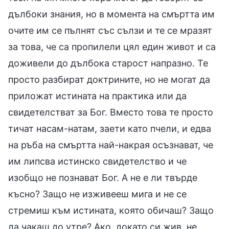
дълбоки знания, но в момента на смъртта им
очите им се пълнят със сълзи и те се мразят
за това, че са пропилели цял един живот и са
доживели до дълбока старост напразно. Те
просто разбират доктрините, но не могат да
приложат истината на практика или да
свидетелстват за Бог. Вместо това те просто
тичат насам-натам, заети като пчели, и едва
на ръба на смъртта най-накрая осъзнават, че
им липсва истинско свидетелство и че
изобщо не познават Бог. А не е ли твърде
късно? Защо не изживееш мига и не се
стремиш към истината, която обичаш? Защо
да чакаш до утре? Ако, докато си жив, не