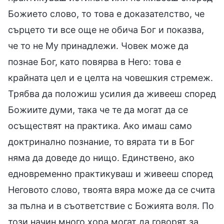
Божието слово, то това е доказателство, че
сърцето ти все още не обича Бог и показва,
че то не Му принадлежи. Човек може да
познае Бог, като повярва в Него: това е
крайната цел и е целта на човешкия стремеж.
Трябва да положиш усилия да живееш според
Божиите думи, така че те да могат да се
осъществят на практика. Ако имаш само
доктринално познание, то вярата ти в Бог
няма да доведе до нищо. Единствено, ако
едновременно практикуваш и живееш според
Неговото слово, твоята вяра може да се счита
за пълна и в съответствие с Божията воля. По
този начин много хора могат да говорят за