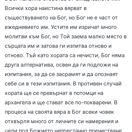
Всички хора наистина вярват в
съществуването на Бог, но Бог не е част от
ежедневието им. Устите им изричат много
молитви към Бог, но Той заема малко място в
сърцата им и затова ги изпитва отново и
отново. Тъй като хората са нечисти, Бог няма
друга алтернатива, освен да ги подложи на
изпитания, за да се засрамят и да опознаят
себе си в тези изпитания. В противен случай
хората ще се превърнат в потомци на
архангела и ще стават все по-покварени. В
процеса на своята вяра в Бог всеки човек
отхвърля много от личните си намерения и
цели под Божието непрестанно пречистване.