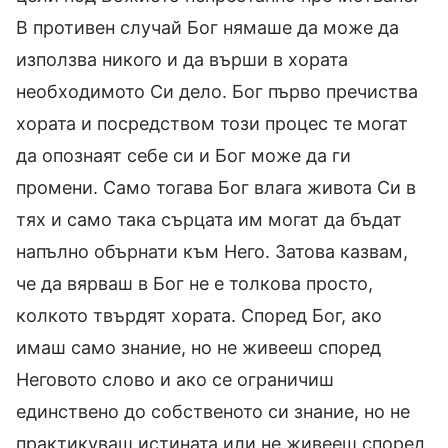
В противен случай Бог нямаше да може да
използва никого и да върши в хората
необходимото Си дело. Бог първо пречиства
хората и посредством този процес те могат
да опознаят себе си и Бог може да ги
промени. Само тогава Бог влага живота Си в
тях и само така сърцата им могат да бъдат
напълно обърнати към Него. Затова казвам,
че да вярваш в Бог не е толкова просто,
колкото твърдят хората. Според Бог, ако
имаш само знание, но не живееш според
Неговото слово и ако се ограничиш
единствено до собственото си знание, но не
практикуваш истината или не живееш според