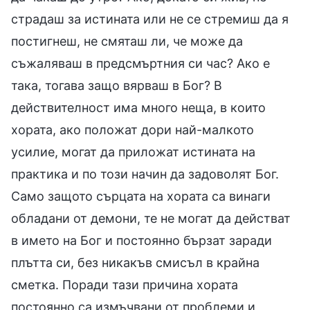
страдаш за истината или не се стремиш да я
постигнеш, не смяташ ли, че може да
съжаляваш в предсмъртния си час? Ако е
така, тогава защо вярваш в Бог? В
действителност има много неща, в които
хората, ако положат дори най-малкото
усилие, могат да приложат истината на
практика и по този начин да задоволят Бог.
Само защото сърцата на хората са винаги
обладани от демони, те не могат да действат
в името на Бог и постоянно бързат заради
плътта си, без никакъв смисъл в крайна
сметка. Поради тази причина хората
постоянно са измъчвани от проблеми и