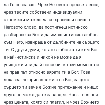
да Го познаваш. Чрез Неговото просветление,
чрез твоите собствени индивидуални
стремежи можеш да се храниш и поиш от
Неговото слово, да постигнеш истинско
разбиране за Бог и да имаш истинска любов
към Него, извираща от дълбините на сърцето
ти. С други думи, когато любовта ти към Бог
е най-истинска и никой не може да я
унищожи или да ѝ попречи, в този момент си
на прав път относно вярата ти в Бог. Това
доказва, че принадлежиш на Бог, защото
сърцето ти вече е Божие притежание и нищо
друго не може да те завладее. Чрез твоя опит,
чрез цената, която си платил, и чрез Божието