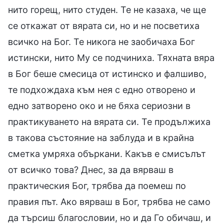
нито горещ, нито студен. Те не казаха, че ще
се откажат от вярата си, но и не посветиха
всичко на Бог. Те никога не заобичаха Бог
истински, нито Му се подчиниха. Тяхната вяра
в Бог беше смесица от истинско и фалшиво,
те подхождаха към нея с едно отворено и
едно затворено око и не бяха сериозни в
практикуването на вярата си. Те продължиха
в такова състояние на заблуда и в крайна
сметка умряха объркани. Какъв е смисълът
от всичко това? Днес, за да вярваш в
практическия Бог, трябва да поемеш по
правия път. Ако вярваш в Бог, трябва не само
да търсиш благословии, но и да Го обичаш, и