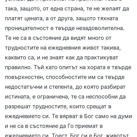
така, защото, от една страна, те не желаят да
платят цената, а от друга, защото тяхната
проницателност е твърде незадоволителна.
Те не са в състояние да видят много от
трудностите на ежедневния живот такива,
каквито са, и не знаят как да практикуват
правилно. Тъй като опитът на хората е твърде
повърхностен, способностите им са твърде
недостатъчни и степента, до която разбират
истината, е ограничена, те са неспособни да
разрешат трудностите, които срещат в
ежедневието си. Те вярват в Бог само на думи
и не са в състояние да Го приемат в
ежедневието си. Тоест, Бог си е Бог, животът