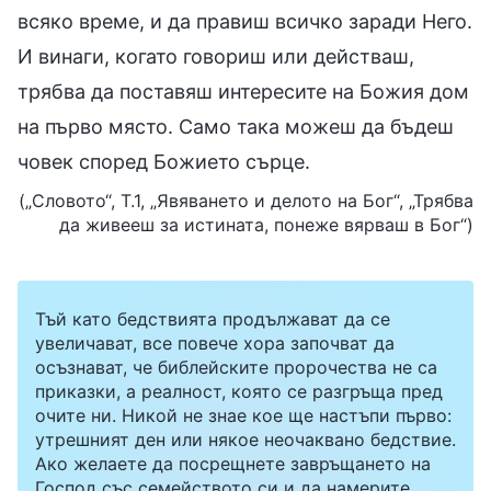
всяко време, и да правиш всичко заради Него.
И винаги, когато говориш или действаш,
трябва да поставяш интересите на Божия дом
на първо място. Само така можеш да бъдеш
човек според Божието сърце.
(„Словото“, Т.1, „Явяването и делото на Бог“, „Трябва
да живееш за истината, понеже вярваш в Бог“)
Тъй като бедствията продължават да се
увеличават, все повече хора започват да
осъзнават, че библейските пророчества не са
приказки, а реалност, която се разгръща пред
очите ни. Никой не знае кое ще настъпи първо:
утрешният ден или някое неочаквано бедствие.
Ако желаете да посрещнете завръщането на
Господ със семейството си и да намерите