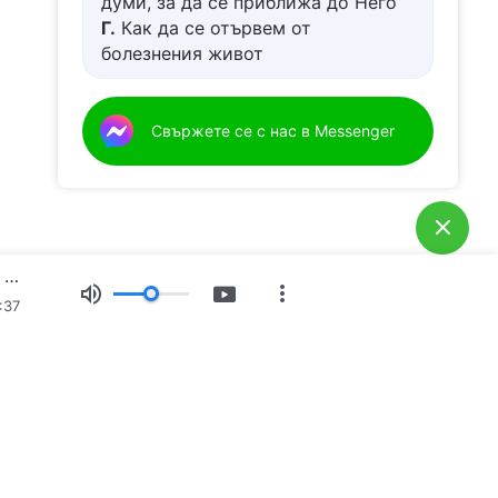
думи, за да се приближа до Него
Г.
Как да се отървем от
болезнения живот
Д.
Имам молба за молитва
Свържете се с нас в Messenger
Ежедневни Божии слова: Предназначения и изход | Откъс 596
:37
Свидетелства
Новини
За нас