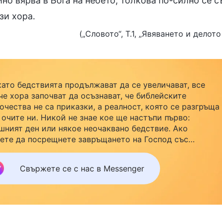
но вярва в Бога на небето, толкова по-силно се 
зи хора.
(„Словото“, Т.1, „Явяването и делот
като бедствията продължават да се увеличават, все
че хора започват да осъзнават, че библейските
очества не са приказки, а реалност, която се разгръща
 очите ни. Никой не знае кое ще настъпи първо:
шният ден или някое неочаквано бедствие. Ако
ете да посрещнете завръщането на Господ със
йството си и да намерите безопасност под Божията
ила, кликнете върху Messenger, за да се присъедините
Свържете се с нас в Messenger
нашата група за изучаване. Не чакайте до утре.