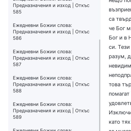
нещо пов
Предназначения и изход | Откъс
възприем
585
са твърд
Ежедневни Божии слова:
че Бог м
Предназначения и изход | Откъс
Бог и в 
586
си. Тези
Ежедневни Божии слова:
разум, д
Предназначения и изход | Откъс
587
невидим
неподпр
Ежедневни Божии слова:
Предназначения и изход | Откъс
това тъ
588
помагат 
удовлетв
Ежедневни Божии слова:
Предназначения и изход | Откъс
Изключи
589
като тях
Ежедневни Божии слова: