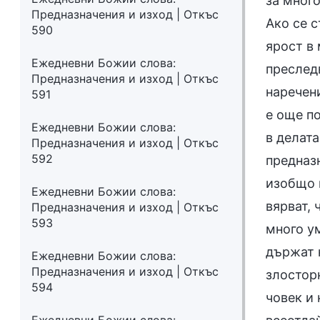
за много
Предназначения и изход | Откъс
Ако се 
590
ярост в 
Ежедневни Божии слова:
преследв
Предназначения и изход | Откъс
наречен
591
е още п
Ежедневни Божии слова:
в делата
Предназначения и изход | Откъс
592
предназн
изобщо н
Ежедневни Божии слова:
вярват, 
Предназначения и изход | Откъс
593
много ум
държат 
Ежедневни Божии слова:
Предназначения и изход | Откъс
злосторн
594
човек и 