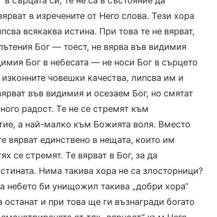
г в сърцата си, те не са в състояние да
ярват в изречените от Него слова. Тези хора
сва всякаква истина. При това те не вярват,
плътения Бог — тоест, не вярва във видимия
димия Бог в небесата — не носи Бог в сърцето
м изконните човешки качества, липсва им и
вярват във видимия и осезаем Бог, но смятат
ного радост. Те не се стремят към
тие, а най-малко към Божията воля. Вместо
е вярват единствено в нещата, които им
х се стремят. Те вярват в Бог, за да
истината. Нима такива хора не са злосторници?
на небето би унищожил такива „добри хора“
а останат и при това ще ги възнагради богато