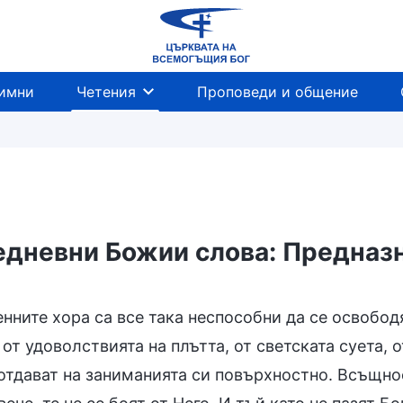
имни
Четения
Проповеди и общение
дневни Божии слова: Предназн
ните хора са все така неспособни да се освободя
от удоволствията на плътта, от светската суета, 
отдават на заниманията си повърхностно. Всъщнос