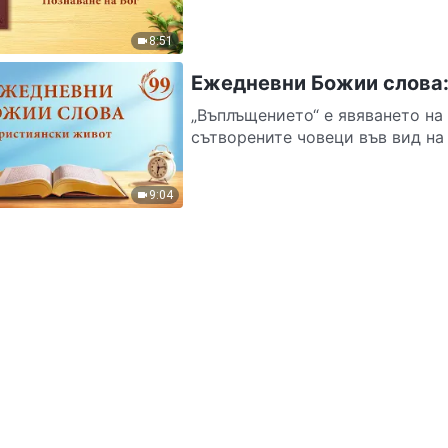
8:51
Ежедневни Божии слова:
„Въплъщението“ е явяването на 
сътворените човеци във вид на п
9:04