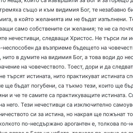
то неща, които са извършили за Бог и за горещо 
стремяха също и към видимия Бог, те незабавно б
мига, в който желанията им не бъдат изпълнени. Т
ащи само собствените си желания; те не са почте
ите нечестивци, следващи Христос. Не търси ли ис
о-неспособен да възприеме бъдещето на човечеств
, нито в думите на видимия Бог, а това води до 
ачение на човечеството. Тоест, дори и да следват
е търсят истината, нито практикуват истината сп
че ще бъдат погубени, са тъкмо тези, които ще бъд
ни и че те самите са практикуващите истината. С
на него. Тези нечестивци са изключително самоув
ичеството си за истина, но накрая ще пожънат то
колкото по-несдържано арогантен е, толкова по-н