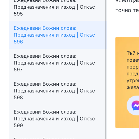
Ежедневни Божии слова:
всеотдай
Предназначения и изход | Откъс
точно те
595
Ежедневни Божии слова:
Предназначения и изход | Откъс
596
Тъй 
Ежедневни Божии слова:
пове
Предназначения и изход | Откъс
прор
597
пред
утре
Ежедневни Божии слова:
жела
Предназначения и изход | Откъс
семе
598
закр
към 
Ежедневни Божии слова:
Предназначения и изход | Откъс
599