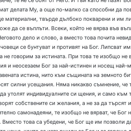
ече, те не се боят от Него. И тъй като не пазят Бо
ат делата Му, а още по-малко са способни да пов
е материални, твърде дълбоко покварени и им лип
оже да се въплъти. Всеки, който не вярва във въ
Неговото дело и слово, а вместо това почита неви
 човеци се бунтуват и противят на Бог. Липсват и
а не говорим за истината. При това те изобщо не 
ия и неосезаем Бог за най-истинен и носещ най-м
авената истина, нито към същината на земното би
рсят силни усещания. Няма никакво съмнение, че т
да утолят индивидуалните си щения, и само към тя
орят собствените си желания, а не за да търсят 
телно самонадеяни, те изобщо не вярват, че Бог 
. Вместо това са убедени, че Бог ще им позволи д