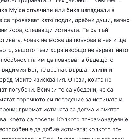
демонстрираната от тях „вярност“ към Него.
иха Му се опълчили или биха изпаднали в
е се проявяват като подли, дребни души, вечно
ни хора, следващи истината. Те са тъй
тината, човек не може да повярва в нея и ще
ото, защото тези хора изобщо не вярват нито
неспособността им да повярват в бъдещото
 видимия Бог, те все пак вършат злини и
оред Моите изисквания. Онези, които не
ат погубени. Всички те са убедени, че са
мятат порочното си поведение за истината и
ерени; приемат истината за догма и смятат
ва, което са посели. Колкото по-самонадеян е
еспособен е да добие истината; колкото по-