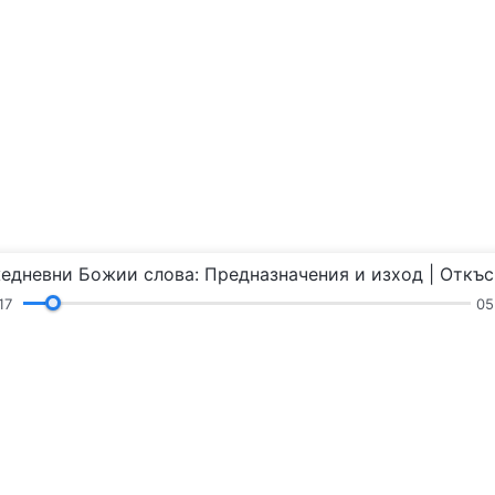
18
05
Химни
Четения
Проповеди и общение