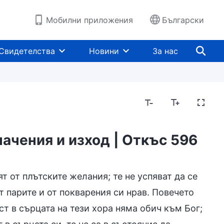
Мобилни приложения
Български
Свидетелства
Новини
За нас
ачения и изход | Откъс 596
т от плътските желания; те не успяват да се
от парите и от покварения си нрав. Повечето
т в сърцата на тези хора няма обич към Бог;