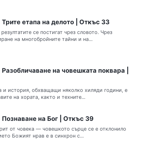
Трите етапа на делото | Откъс 33
 резултатите се постигат чрез словото. Чрез
ране на многобройните тайни и на...
 Разобличаване на човешката поквара |
а и история, обхващащи няколко хиляди години, е
ите на хората, както и техните...
Познаване на Бог | Откъс 39
крит от човека — човешкото сърце се е отклонило
ето Божият нрав е в синхрон с...