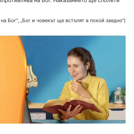
съпротивлява на Бог. Наказанието ще сполети
о на Бог“, „Бог и човекът ще встъпят в покой заедно“)