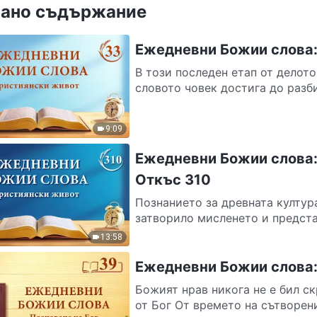
ано съдържание
Ежедневни Божии слова: 
В този последен етап от делото
словото човек достига до разби
9:09
Ежедневни Божии слова:
Откъс 310
Познанието за древната култур
затворило мисленето и представ
13:58
Ежедневни Божии слова: 
Божият нрав никога не е бил с
от Бог От времето на сътворени