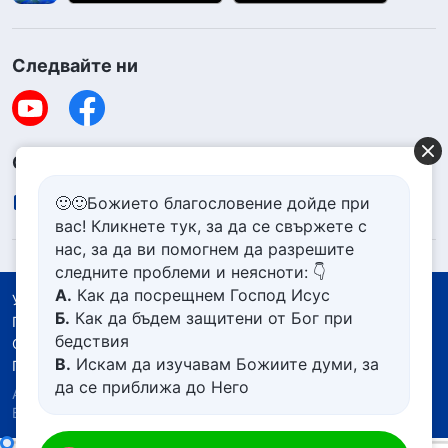
Следвайте ни
Свържете се с нас
contact.bg@godfootsteps.org
🙂🙂Божието благословение дойде при
вас! Кликнете тук, за да се свържете с
нас, за да ви помогнем да разрешите
следните проблеми и неясноти: 👇
А.
Как да посрещнем Господ Исус
Условия за ползване
Б.
Как да бъдем защитени от Бог при
Политика за поверителност
бедствия
Със съдействието на
В.
Искам да изучавам Божиите думи, за
Политика за бисквитките
да се приближа до Него
Авторско право © 2026
Църквата на Всемогъщия
Г.
Как да се отървем от болезнения
Бог.
Всички права запазени.
живот