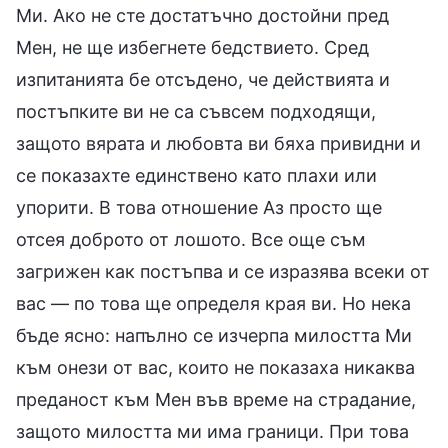
Ми. Ако не сте достатъчно достойни пред
Мен, не ще избегнете бедствието. Сред
изпитанията бе отсъдено, че действията и
постъпките ви не са съвсем подходящи,
защото вярата и любовта ви бяха привидни и
се показахте единствено като плахи или
упорити. В това отношение Аз просто ще
отсея доброто от лошото. Все още съм
загрижен как постъпва и се изразява всеки от
вас — по това ще определя края ви. Но нека
бъде ясно: напълно се изчерпа милостта Ми
към онези от вас, които не показаха никаква
преданост към Мен във време на страдание,
защото милостта ми има граници. При това