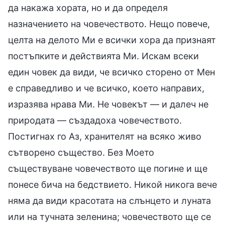
да накажа хората, но и да определя
назначението на човечеството. Нещо повече,
целта на делото Ми е всички хора да признаят
постъпките и действията Ми. Искам всеки
един човек да види, че всичко сторено от Мен
е справедливо и че всичко, което направих,
изразява нрава Ми. Не човекът — и далеч не
природата — създадоха човечеството.
Постигнах го Аз, хранителят на всяко живо
сътворено същество. Без Моето
съществуване човечеството ще погине и ще
понесе бича на бедствието. Никой никога вече
няма да види красотата на слънцето и луната
или на тучната зеленина; човечеството ще се