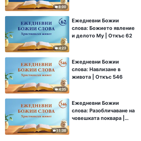
8:00
Ежедневни Божии
слова: Божието явление
и делото Му | Откъс 62
4:23
Ежедневни Божии
слова: Навлизане в
живота | Откъс 546
4:35
Ежедневни Божии
слова: Разобличаване на
човешката поквара |
Откъс 346
11:38