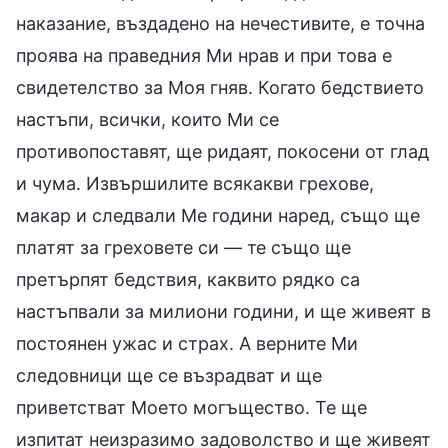
наказание, въздадено на нечестивите, е точна
проява на праведния Ми нрав и при това е
свидетелство за Моя гняв. Когато бедствието
настъпи, всички, които Ми се
противопоставят, ще ридаят, покосени от глад
и чума. Извършилите всякакви грехове,
макар и следвали Ме години наред, също ще
платят за греховете си — те също ще
претърпят бедствия, каквито рядко са
настъпвали за милиони години, и ще живеят в
постоянен ужас и страх. А верните Ми
следовници ще се възрадват и ще
приветстват Моето могъщество. Те ще
изпитат неизразимо задоволство и ще живеят