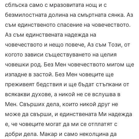
сблъска само с мразовитата нощ и с
безмилостната долина на смъртната сянка. Аз
съм единственото спасение на човечеството.
Аз съм единствената надежда на
човечеството и нещо повече, Аз съм Този, от
когото зависи съществуването на целия
човешки род. Без Мен човечеството мигом ще
изпадне в застой. Без Мен човеците ще
преживеят бедствия и ще бъдат стъпкани от
всякакви духове, а никой не се вслушва в
Мен. Свърших дела, които никой друг не
може да свърши, и единствената Ми надежда
е, че човеците могат да ми се отплатят с
добри дела. Макар и само неколцина да