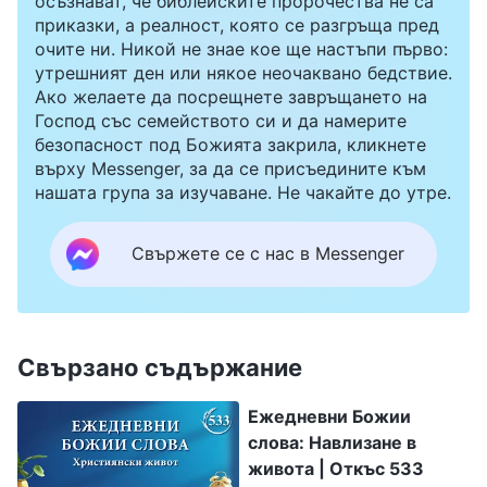
осъзнават, че библейските пророчества не са
приказки, а реалност, която се разгръща пред
очите ни. Никой не знае кое ще настъпи първо:
утрешният ден или някое неочаквано бедствие.
Ако желаете да посрещнете завръщането на
Господ със семейството си и да намерите
безопасност под Божията закрила, кликнете
върху Messenger, за да се присъедините към
нашата група за изучаване. Не чакайте до утре.
Свържете се с нас в Messenger
Свързано съдържание
Ежедневни Божии
слова: Навлизане в
живота | Откъс 533