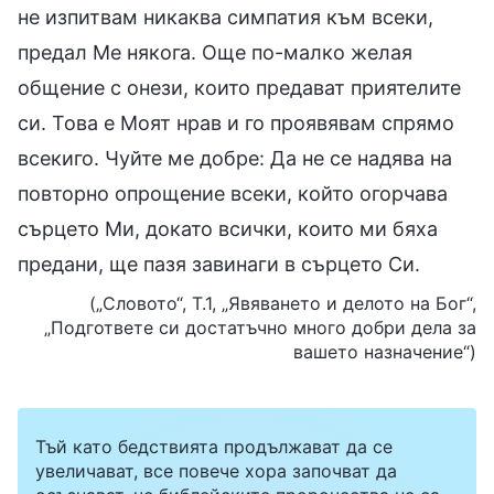
не изпитвам никаква симпатия към всеки,
предал Ме някога. Още по-малко желая
общение с онези, които предават приятелите
си. Това е Моят нрав и го проявявам спрямо
всекиго. Чуйте ме добре: Да не се надява на
повторно опрощение всеки, който огорчава
сърцето Ми, докато всички, които ми бяха
предани, ще пазя завинаги в сърцето Си.
(„Словото“, Т.1, „Явяването и делото на Бог“,
„Подгответе си достатъчно много добри дела за
вашето назначение“)
Тъй като бедствията продължават да се
увеличават, все повече хора започват да