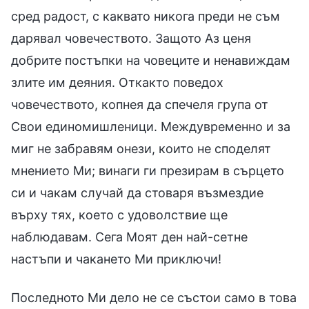
сред радост, с каквато никога преди не съм
дарявал човечеството. Защото Аз ценя
добрите постъпки на човеците и ненавиждам
злите им деяния. Откакто поведох
човечеството, копнея да спечеля група от
Свои единомишленици. Междувременно и за
миг не забравям онези, които не споделят
мнението Ми; винаги ги презирам в сърцето
си и чакам случай да стоваря възмездие
върху тях, което с удоволствие ще
наблюдавам. Сега Моят ден най-сетне
настъпи и чакането Ми приключи!
Последното Ми дело не се състои само в това