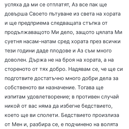
успяха да ми се отплатят, Аз все пак ще
довърша Своето пътуване из света на хората
и ще предприема следващата стъпка от
продължаващото Ми дело, защото цялата Ми
суетня насам-натам сред хората през всички
тези години даде плодове и Аз съм много
доволен. Държа не на броя на хората, а на
стореното от тях добро. Надявам се, че ще си
подготвите достатъчно много добри дела за
собственото ви назначение. Тогава ще
изпитам удовлетворение; в противен случай
никой от вас няма да избегне бедствието,
което ще ви сполети. Бедствието произлиза
от Мен и, разбира се, е подчинено на волята