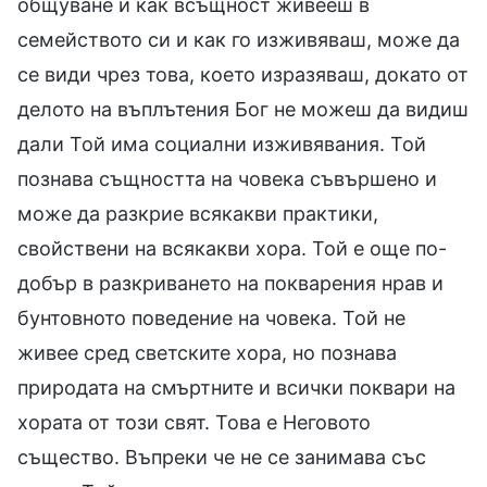
общуване и как всъщност живееш в
семейството си и как го изживяваш, може да
се види чрез това, което изразяваш, докато от
делото на въплътения Бог не можеш да видиш
дали Той има социални изживявания. Той
познава същността на човека съвършено и
може да разкрие всякакви практики,
свойствени на всякакви хора. Той е още по-
добър в разкриването на покварения нрав и
бунтовното поведение на човека. Той не
живее сред светските хора, но познава
природата на смъртните и всички поквари на
хората от този свят. Това е Неговото
същество. Въпреки че не се занимава със