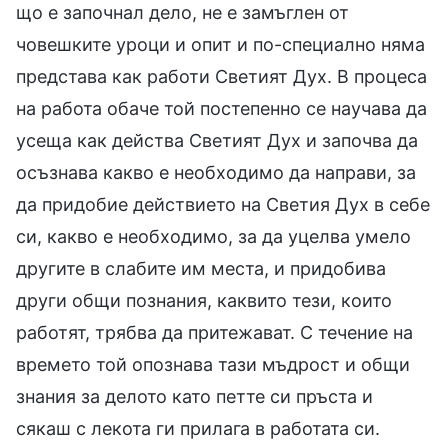
що е започнал дело, не е замъглен от
човешките уроци и опит и по-специално няма
представа как работи Светият Дух. В процеса
на работа обаче той постепенно се научава да
усеща как действа Светият Дух и започва да
осъзнава какво е необходимо да направи, за
да придобие действието на Светия Дух в себе
си, какво е необходимо, за да уцелва умело
другите в слабите им места, и придобива
други общи познания, каквито тези, които
работят, трябва да притежават. С течение на
времето той опознава тази мъдрост и общи
знания за делото като петте си пръста и
сякаш с лекота ги прилага в работата си.