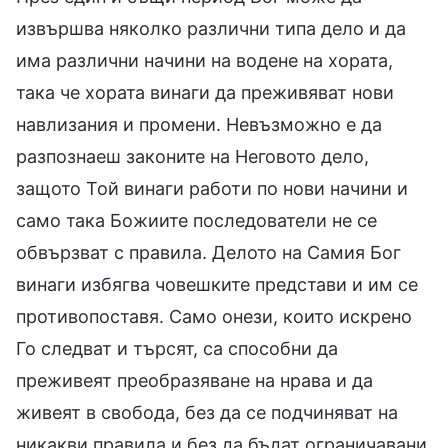
извършва няколко различни типа дело и да
има различни начини на водене на хората,
така че хората винаги да преживяват нови
навлизания и промени. Невъзможно е да
разпознаеш законите на Неговото дело,
защото Той винаги работи по нови начини и
само така Божиите последователи не се
обвързват с правила. Делото на Самия Бог
винаги избягва човешките представи и им се
противопоставя. Само онези, които искрено
Го следват и търсят, са способни да
преживеят преобразяване на нрава и да
живеят в свобода, без да се подчиняват на
никакви правила и без да бъдат ограничавани