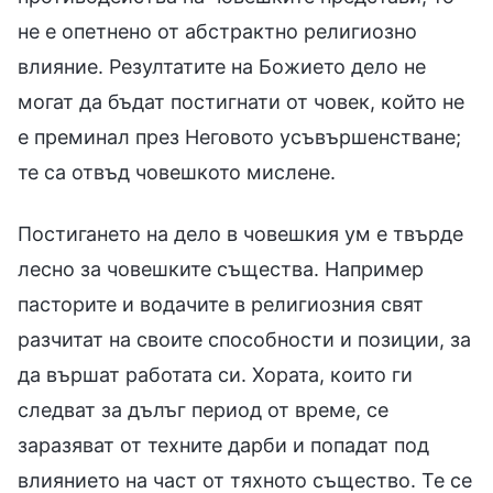
не е опетнено от абстрактно религиозно
влияние. Резултатите на Божието дело не
могат да бъдат постигнати от човек, който не
е преминал през Неговото усъвършенстване;
те са отвъд човешкото мислене.
Постигането на дело в човешкия ум е твърде
лесно за човешките същества. Например
пасторите и водачите в религиозния свят
разчитат на своите способности и позиции, за
да вършат работата си. Хората, които ги
следват за дълъг период от време, се
заразяват от техните дарби и попадат под
влиянието на част от тяхното същество. Те се