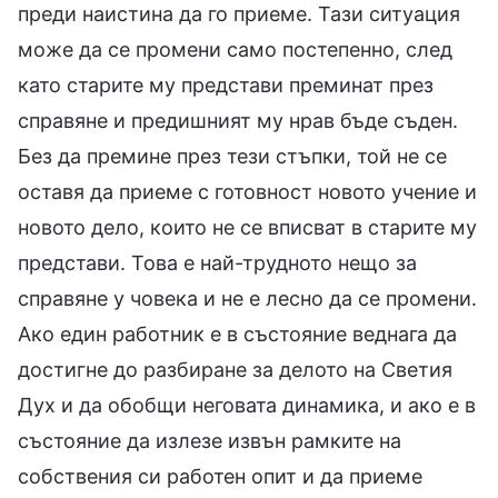
преди наистина да го приеме. Тази ситуация
може да се промени само постепенно, след
като старите му представи преминат през
справяне и предишният му нрав бъде съден.
Без да премине през тези стъпки, той не се
оставя да приеме с готовност новото учение и
новото дело, които не се вписват в старите му
представи. Това е най-трудното нещо за
справяне у човека и не е лесно да се промени.
Ако един работник е в състояние веднага да
достигне до разбиране за делото на Светия
Дух и да обобщи неговата динамика, и ако е в
състояние да излезе извън рамките на
собствения си работен опит и да приеме