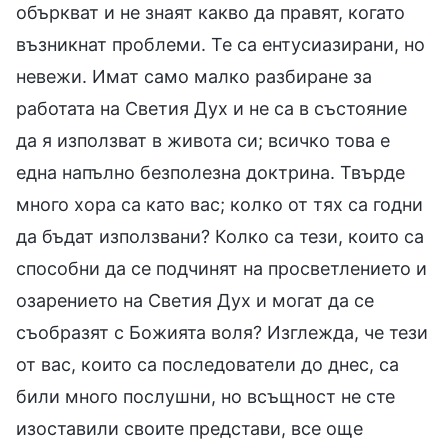
объркват и не знаят какво да правят, когато
възникнат проблеми. Те са ентусиазирани, но
невежи. Имат само малко разбиране за
работата на Светия Дух и не са в състояние
да я използват в живота си; всичко това е
една напълно безполезна доктрина. Твърде
много хора са като вас; колко от тях са годни
да бъдат използвани? Колко са тези, които са
способни да се подчинят на просветлението и
озарението на Светия Дух и могат да се
съобразят с Божията воля? Изглежда, че тези
от вас, които са последователи до днес, са
били много послушни, но всъщност не сте
изоставили своите представи, все още