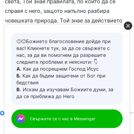
света, Той знае правилата, по които да се
справя с него, защото напълно разбира
човешката природа. Той знае за действието
на Духа това, което човешките очи не могат
да видят и човешките уши не могат да чуят,
🙂🙂Божието благословение дойде при
вас! Кликнете тук, за да се свържете с
както сега, така и в миналото. Това включва
нас, за да ви помогнем да разрешите
мъдрост, която не принадлежи към
следните проблеми и неясноти: 👇
философията на живота, и чудеса, които са
А.
Как да посрещнем Господ Исус
Б.
Как да бъдем защитени от Бог при
трудни за разбиране от хората. Това е
бедствия
Божието същество, разкрито на хората и
В.
Искам да изучавам Божиите думи, за
да се приближа до Него
същевременно скрито от тях. Това, което Той
Г.
Как да се отървем от болезнения
изразява, не е съществото на някаква
живот
необикновена личност, а изначалните
Д.
Имам молба за молитва
Божието дело и делото на човека
Свържете се с нас в Messenger
(Втора част)
дадености и същество на Духа. Той не пътува
00:00
45:17