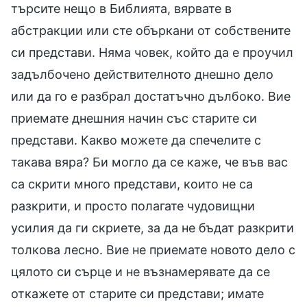
търсите нещо в Библията, вярвате в
абстракции или сте объркани от собствените
си представи. Няма човек, който да е проучил
задълбочено действителното днешно дело
или да го е разбрал достатъчно дълбоко. Вие
приемате днешния начин със старите си
представи. Какво можете да спечелите с
такава вяра? Би могло да се каже, че във вас
са скрити много представи, които не са
разкрити, и просто полагате чудовищни
усилия да ги скриете, за да не бъдат разкрити
толкова лесно. Вие не приемате новото дело с
цялото си сърце и не възнамерявате да се
откажете от старите си представи; имате