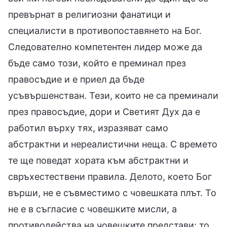
превърнат в религиозни фанатици и
специалисти в противопоставянето на Бог.
Следователно компетентен лидер може да
бъде само този, който е преминал през
правосъдие и е приел да бъде
усъвършенстван. Тези, които не са преминали
през правосъдие, дори и Светият Дух да е
работил върху тях, изразяват само
абстрактни и нереалистични неща. С времето
те ще поведат хората към абстрактни и
свръхестествени правила. Делото, което Бог
върши, не е съвместимо с човешката плът. То
не е в съгласие с човешките мисли, а
противодейства на човешките представи; то