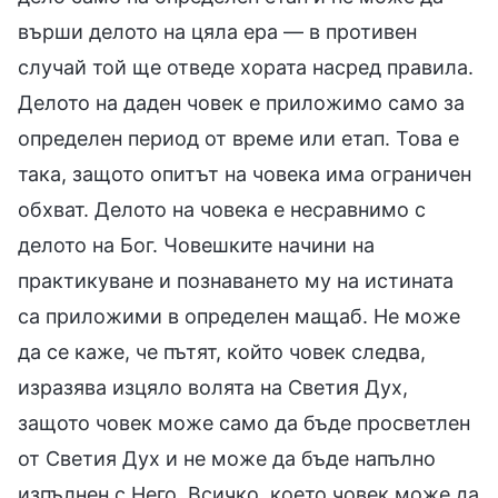
върши делото на цяла ера — в противен
случай той ще отведе хората насред правила.
Делото на даден човек е приложимо само за
определен период от време или етап. Това е
така, защото опитът на човека има ограничен
обхват. Делото на човека е несравнимо с
делото на Бог. Човешките начини на
практикуване и познаването му на истината
са приложими в определен мащаб. Не може
да се каже, че пътят, който човек следва,
изразява изцяло волята на Светия Дух,
защото човек може само да бъде просветлен
от Светия Дух и не може да бъде напълно
изпълнен с Него. Всичко, което човек може да