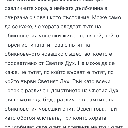
различните хора, а нейната дълбочина е
свързана с човешкото състояние. Може само
да се каже, че хората следват пътя на
обикновения човешки живот на някой, който
търси истината, и това е пътят на
обикновеното човешко същество, което е
просветлено от Светия Дух. Не може да се
каже, че пътят, по който вървят, е пътят, по
който върви Светият Дух. Тъй като всеки
човек е различен, действието на Светия Дух
също може да бъде различно в рамките на
обикновения човешки опит. Освен това, тъй
като обстоятелствата, при които хората
придобиват своя опит, и степента на този опит