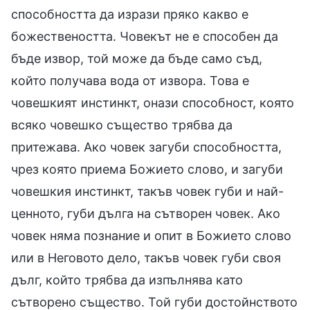
способността да изрази пряко какво е
божествеността. Човекът не е способен да
бъде извор, той може да бъде само съд,
който получава вода от извора. Това е
човешкият инстинкт, онази способност, която
всяко човешко същество трябва да
притежава. Ако човек загуби способността,
чрез която приема Божието слово, и загуби
човешкия инстинкт, такъв човек губи и най-
ценното, губи дълга на сътворен човек. Ако
човек няма познание и опит в Божието слово
или в Неговото дело, такъв човек губи своя
дълг, който трябва да изпълнява като
сътворено същество. Той губи достойнството