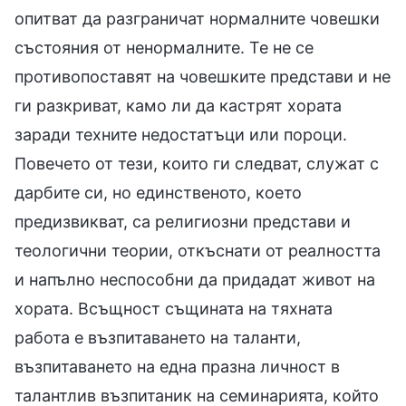
опитват да разграничат нормалните човешки
състояния от ненормалните. Те не се
противопоставят на човешките представи и не
ги разкриват, камо ли да кастрят хората
заради техните недостатъци или пороци.
Повечето от тези, които ги следват, служат с
дарбите си, но единственото, което
предизвикват, са религиозни представи и
теологични теории, откъснати от реалността
и напълно неспособни да придадат живот на
хората. Всъщност същината на тяхната
работа е възпитаването на таланти,
възпитаването на една празна личност в
талантлив възпитаник на семинарията, който