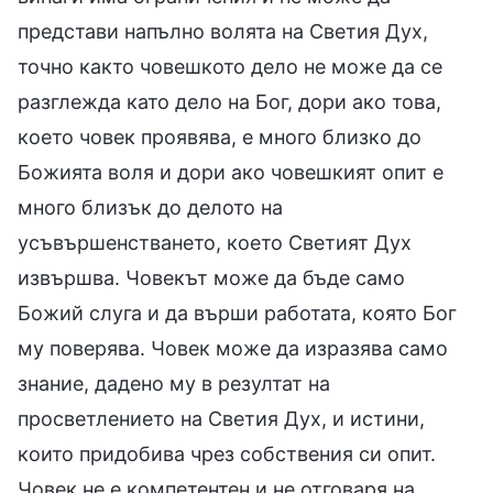
представи напълно волята на Светия Дух,
точно както човешкото дело не може да се
разглежда като дело на Бог, дори ако това,
което човек проявява, е много близко до
Божията воля и дори ако човешкият опит е
много близък до делото на
усъвършенстването, което Светият Дух
извършва. Човекът може да бъде само
Божий слуга и да върши работата, която Бог
му поверява. Човек може да изразява само
знание, дадено му в резултат на
просветлението на Светия Дух, и истини,
които придобива чрез собствения си опит.
Човек не е компетентен и не отговаря на