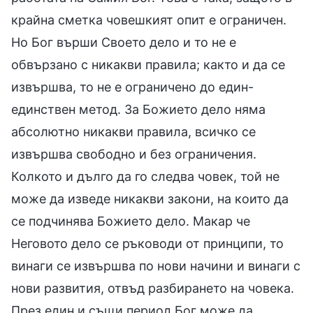
крайна сметка човешкият опит е ограничен.
Но Бог върши Своето дело и то не е
обвързано с никакви правила; както и да се
извършва, то не е ограничено до един-
единствен метод. За Божието дело няма
абсолютно никакви правила, всичко се
извършва свободно и без ограничения.
Колкото и дълго да го следва човек, той не
може да изведе никакви закони, на които да
се подчинява Божието дело. Макар че
Неговото дело се ръководи от принципи, то
винаги се извършва по нови начини и винаги с
нови развития, отвъд разбирането на човека.
През един и същи период Бог може да