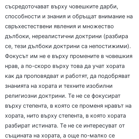
съсредоточават върху човешките дарби,
способности и знания и обръщат внимание на
свръхестествени явления и множество
дълбоки, нереалистични доктрини (разбира
се, тези дълбоки доктрини са непостижими).
Фокусът им не е върху промените в човешкия
нрав, а по-скоро върху това да учат хората
как да проповядват и работят, да подобряват
знанията на хората и техните изобилни
религиозни доктрини. Те не се фокусират
върху степента, в която се променя нравът на
хората, нито върху степента, в която хората
разбират истината. Те не се интересуват от
същината на хората, а още по-малко се