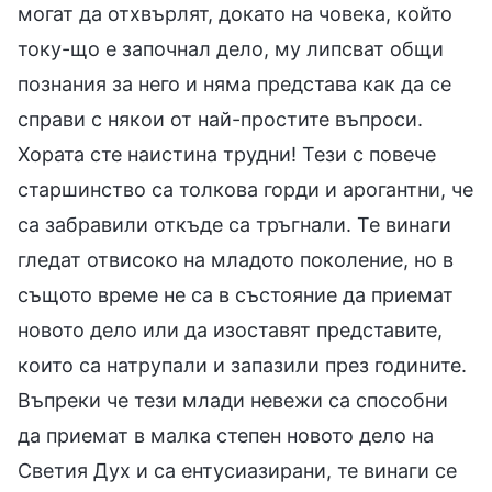
могат да отхвърлят, докато на човека, който
току-що е започнал дело, му липсват общи
познания за него и няма представа как да се
справи с някои от най-простите въпроси.
Хората сте наистина трудни! Тези с повече
старшинство са толкова горди и арогантни, че
са забравили откъде са тръгнали. Те винаги
гледат отвисоко на младото поколение, но в
същото време не са в състояние да приемат
новото дело или да изоставят представите,
които са натрупали и запазили през годините.
Въпреки че тези млади невежи са способни
да приемат в малка степен новото дело на
Светия Дух и са ентусиазирани, те винаги се