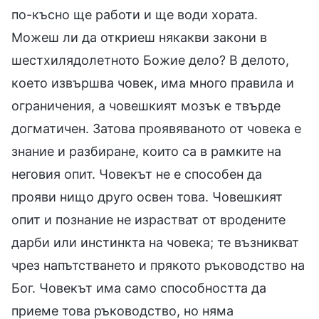
по-късно ще работи и ще води хората.
Можеш ли да откриеш някакви закони в
шестхилядолетното Божие дело? В делото,
което извършва човек, има много правила и
ограничения, а човешкият мозък е твърде
догматичен. Затова проявяваното от човека е
знание и разбиране, които са в рамките на
неговия опит. Човекът не е способен да
прояви нищо друго освен това. Човешкият
опит и познание не израстват от вродените
дарби или инстинкта на човека; те възникват
чрез напътстването и прякото ръководство на
Бог. Човекът има само способността да
приеме това ръководство, но няма