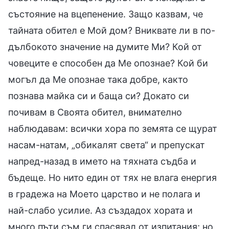
състояние на вцепенение. Защо казвам, че
тайната обител е Мой дом? Вниквате ли в по-
дълбокото значение на думите Ми? Кой от
човеците е способен да Ме опознае? Кой би
могъл да Ме опознае така добре, както
познава майка си и баща си? Докато си
почивам в Своята обител, внимателно
наблюдавам: всички хора по земята се щурат
насам-натам, „обикалят света“ и препускат
напред-назад в името на тяхната съдба и
бъдеще. Но нито един от тях не влага енергия
в градежа на Моето царство и не полага и
най-слабо усилие. Аз създадох хората и
много пъти съм ги спасявал от изпитания; но