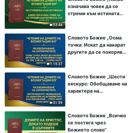
означава човек да се
стреми към истината
(14)“ Втора част
53:44
Словото Божие „Осма
точка: Искат да накарат
другите да се покоряват
само на тях, а не на
1:15:37
истината или на Бог
(първа част)“ Шести
Словото Божие „Шести
сегмент
екскурс: Обобщаване на
характера на
антихристите и на
51:59
техния нрав същност
(трета част)“ Втори
Словото Божие „Всичко
сегмент
се постига чрез
Божието слово“