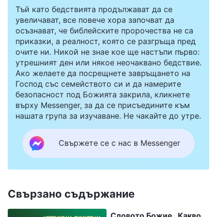
Тъй като бедствията продължават да се
увеличават, все повече хора започват да
осъзнават, че библейските пророчества не са
приказки, а реалност, която се разгръща пред
очите ни. Никой не знае кое ще настъпи първо:
утрешният ден или някое неочаквано бедствие.
Ако желаете да посрещнете завръщането на
Господ със семейството си и да намерите
безопасност под Божията закрила, кликнете
върху Messenger, за да се присъедините към
нашата група за изучаване. Не чакайте до утре.
Свържете се с нас в Messenger
Свързано съдържание
Словото Божие „Какво