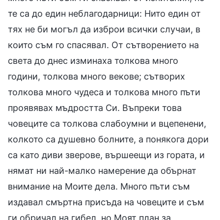
те са до един неблагодарници: Нито един от
тях не би могъл да изброи всички случаи, в
които съм го спасявал. От сътворението на
света до днес изминаха толкова много
години, толкова много векове; сътворих
толкова много чудеса и толкова много пъти
проявявах мъдростта Си. Въпреки това
човеците са толкова слабоумни и вцепенени,
колкото са душевно болните, а понякога дори
са като диви зверове, вършеещи из гората, и
нямат ни най-малко намерение да обърнат
внимание на Моите дела. Много пъти съм
издавал смъртна присъда на човеците и съм
ги обричал на гибел, но Моят план за