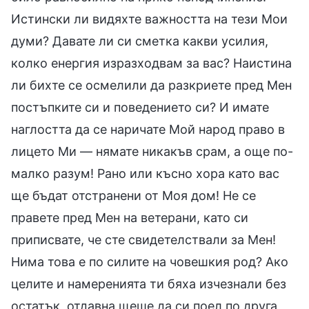
Истински ли видяхте важността на тези Мои
думи? Давате ли си сметка какви усилия,
колко енергия изразходвам за вас? Наистина
ли бихте се осмелили да разкриете пред Мен
постъпките си и поведението си? И имате
наглостта да се наричате Мой народ право в
лицето Ми — нямате никакъв срам, а още по-
малко разум! Рано или късно хора като вас
ще бъдат отстранени от Моя дом! Не се
правете пред Мен на ветерани, като си
приписвате, че сте свидетелствали за Мен!
Нима това е по силите на човешкия род? Ако
целите и намеренията ти бяха изчезнали без
остатък, отдавна щеше да си поел по друга