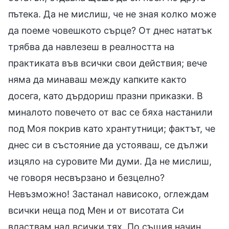
пътека. Да не мислиш, че не зная колко може
да поеме човешкото сърце? От днес нататък
трябва да навлезеш в реалността на
практиката във всички свои действия; вече
няма да минаваш между капките както
досега, като дърдориш празни приказки. В
миналото повечето от вас се бяха настанили
под Моя покрив като хрантутници; фактът, че
днес си в състояние да устояваш, се дължи
изцяло на суровите Ми думи. Да не мислиш,
че говоря несвързано и безцелно?
Невъзможно! Застанал нависоко, оглеждам
всички неща под Мен и от висотата Си
властвам над всички тях. По същия начин