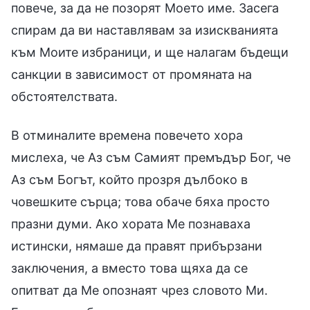
повече, за да не позорят Моето име. Засега
спирам да ви наставлявам за изискванията
към Моите избраници, и ще налагам бъдещи
санкции в зависимост от промяната на
обстоятелствата.
В отминалите времена повечето хора
мислеха, че Аз съм Самият премъдър Бог, че
Аз съм Богът, който прозря дълбоко в
човешките сърца; това обаче бяха просто
празни думи. Ако хората Ме познаваха
истински, нямаше да правят прибързани
заключения, а вместо това щяха да се
опитват да Ме опознаят чрез словото Ми.