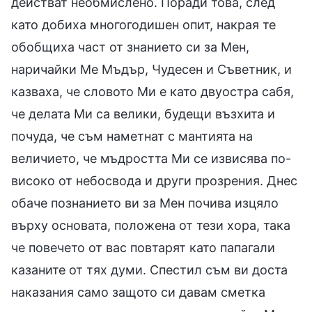
действат необмислено. Поради това, след
като добиха многогодишен опит, накрая те
обобщиха част от знанието си за Мен,
наричайки Ме Мъдър, Чудесен и Съветник, и
казваха, че словото Ми е като двуостра сабя,
че делата Ми са велики, будещи възхита и
почуда, че съм наметнат с мантията на
величието, че мъдростта Ми се извисява по-
високо от небосвода и други прозрения. Днес
обаче познанието ви за Мен почива изцяло
върху основата, положена от тези хора, така
че повечето от вас повтарят като папагали
казаните от тях думи. Спестил съм ви доста
наказания само защото си давам сметка