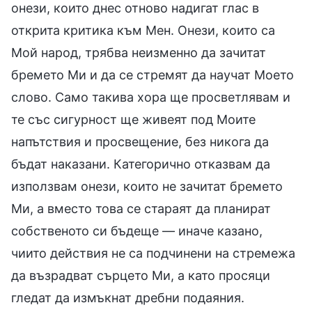
онези, които днес отново надигат глас в
открита критика към Мен. Онези, които са
Мой народ, трябва неизменно да зачитат
бремето Ми и да се стремят да научат Моето
слово. Само такива хора ще просветлявам и
те със сигурност ще живеят под Моите
напътствия и просвещение, без никога да
бъдат наказани. Категорично отказвам да
използвам онези, които не зачитат бремето
Ми, а вместо това се стараят да планират
собственото си бъдеще — иначе казано,
чиито действия не са подчинени на стремежа
да възрадват сърцето Ми, а като просяци
гледат да измъкнат дребни подаяния.