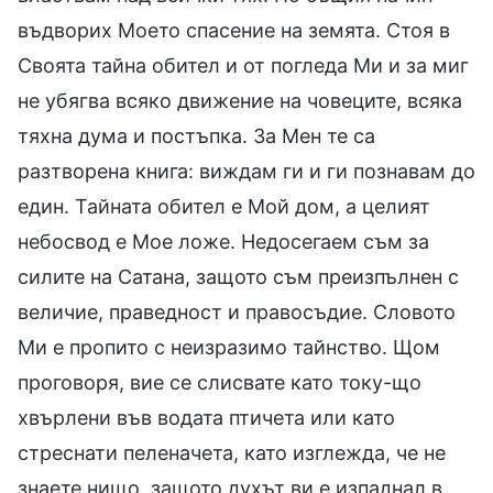
въдворих Моето спасение на земята. Стоя в
Своята тайна обител и от погледа Ми и за миг
не убягва всяко движение на човеците, всяка
тяхна дума и постъпка. За Мен те са
разтворена книга: виждам ги и ги познавам до
един. Тайната обител е Мой дом, а целият
небосвод е Мое ложе. Недосегаем съм за
силите на Сатана, защото съм преизпълнен с
величие, праведност и правосъдие. Словото
Ми е пропито с неизразимо тайнство. Щом
проговоря, вие се слисвате като току-що
хвърлени във водата птичета или като
стреснати пеленачета, като изглежда, че не
знаете нищо, защото духът ви е изпаднал в