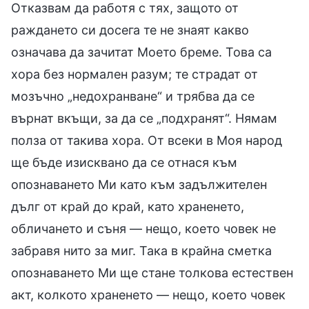
Отказвам да работя с тях, защото от
раждането си досега те не знаят какво
означава да зачитат Моето бреме. Това са
хора без нормален разум; те страдат от
мозъчно „недохранване“ и трябва да се
върнат вкъщи, за да се „подхранят“. Нямам
полза от такива хора. От всеки в Моя народ
ще бъде изисквано да се отнася към
опознаването Ми като към задължителен
дълг от край до край, като храненето,
обличането и съня — нещо, което човек не
забравя нито за миг. Така в крайна сметка
опознаването Ми ще стане толкова естествен
акт, колкото храненето — нещо, което човек