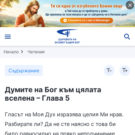
Начало
Четения
Съдържание
Думите на Бог към цялата
вселена – Глава 5
Гласът на Моя Дух изразява целия Ми нрав.
Разбирате ли? Да не сте наясно с това би
било равносилно на пряко неподчинение.