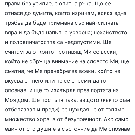
прави без усилие, с опитна ръка. Що се
отнася до думите, които изричам, всяка една
трябва да бъде приемана със най-силната
вяра и да бъде напълно усвоена; нехайството
и половинчатостта са недопустими. Ще
считам за открито противящ Ми се всеки,
който не обръща внимание на словото Ми; ще
сметна, че Ме пренебрегва всеки, който не
вкусва от него или не се стреми да го
опознае, и ще го изхвърля през портата на
Моя дом. Ще постъпя така, защото (както съм
отбелязвал и преди) се нуждая не от голямо
множество хора, а от безупречност. Ако само
един от сто души е в състояние да Ме опознае