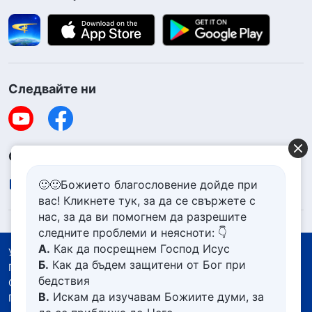
Следвайте ни
Свържете се с нас
contact.bg@godfootsteps.org
🙂🙂Божието благословение дойде при
вас! Кликнете тук, за да се свържете с
нас, за да ви помогнем да разрешите
следните проблеми и неясноти: 👇
А.
Как да посрещнем Господ Исус
Условия за ползване
Б.
Как да бъдем защитени от Бог при
Политика за поверителност
бедствия
Със съдействието на
В.
Искам да изучавам Божиите думи, за
Политика за бисквитките