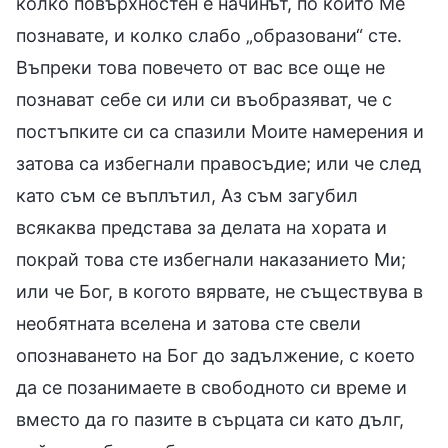
колко повърхностен е начинът, по който Ме
познавате, и колко слабо „образовани“ сте.
Въпреки това повечето от вас все още не
познават себе си или си въобразяват, че с
постъпките си са спазили Моите намерения и
затова са избегнали правосъдие; или че след
като съм се въплътил, Аз съм загубил
всякаква представа за делата на хората и
покрай това сте избегнали наказанието Ми;
или че Бог, в когото вярвате, не съществува в
необятната вселена и затова сте свели
опознаването на Бог до задължение, с което
да се позанимаете в свободното си време и
вместо да го пазите в сърцата си като дълг,