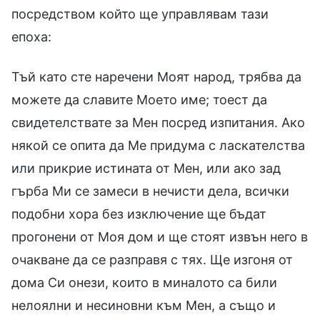
посредством който ще управлявам тази
епоха:
Тъй като сте наречени Моят народ, трябва да
можете да славите Моето име; тоест да
свидетелствате за Мен посред изпитания. Ако
някой се опита да Ме придума с ласкателства
или прикрие истината от Мен, или ако зад
гърба Ми се замеси в нечисти дела, всички
подобни хора без изключение ще бъдат
прогонени от Моя дом и ще стоят извън него в
очакване да се разправя с тях. Ще изгоня от
дома Си онези, които в миналото са били
нелоялни и несиновни към Мен, а също и