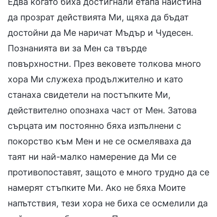
Едва когато биха достигнали етапа наистина
да прозрат действията Ми, щяха да бъдат
достойни да Ме наричат Мъдър и Чудесен.
Познанията ви за Мен са твърде
повърхностни. През вековете толкова много
хора Ми служеха продължително и като
станаха свидетели на постъпките Ми,
действително опознаха част от Мен. Затова
сърцата им постоянно бяха изпълнени с
покорство към Мен и не се осмеляваха да
таят ни най-малко намерение да Ми се
противопоставят, защото е много трудно да се
намерят стъпките Ми. Ако не бяха Моите
напътствия, тези хора не биха се осмелили да