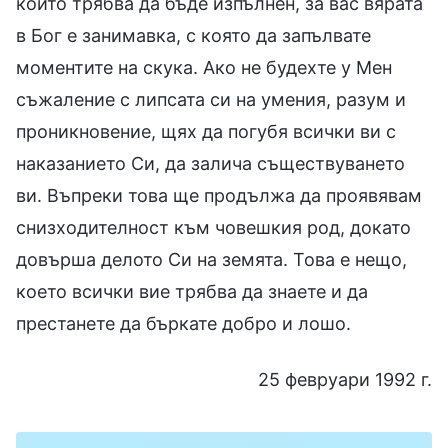
който трябва да бъде изпълнен, за вас вярата
в Бог е занимавка, с която да запълвате
моментите на скука. Ако не будехте у Мен
съжаление с липсата си на умения, разум и
проникновение, щях да погубя всички ви с
наказанието Си, да залича съществуването
ви. Въпреки това ще продължа да проявявам
снизходителност към човешкия род, докато
довърша делото Си на земята. Това е нещо,
което всички вие трябва да знаете и да
престанете да бъркате добро и лошо.
25 февруари 1992 г.