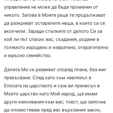
управление не може да бъде променен от
никого. Затова в Моите ръце те продължават
да разкриват остарелите неща, в които са се
вкопчили. Заради стъпките от делото Си за
кой ли път спасих вас, създания, родени в
голямото изродено и извратено, отвратително
и мръсно семейство.
Делата Ми се развиват според плана, без миг
прекъсване. След като съм навлязъл в
Епохата на царството и съм ви пренесъл в
Моето царство като Мой народ, ще имам
други изисквания към вас; тоест, ще започна
да оповестявам пред вас върховния закон,