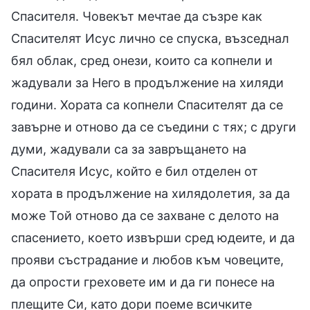
Спасителя. Човекът мечтае да съзре как
Спасителят Исус лично се спуска, възседнал
бял облак, сред онези, които са копнели и
жадували за Него в продължение на хиляди
години. Хората са копнели Спасителят да се
завърне и отново да се съедини с тях; с други
думи, жадували са за завръщането на
Спасителя Исус, който е бил отделен от
хората в продължение на хилядолетия, за да
може Той отново да се захване с делото на
спасението, което извърши сред юдеите, и да
прояви състрадание и любов към човеците,
да опрости греховете им и да ги понесе на
плещите Си, като дори поеме всичките