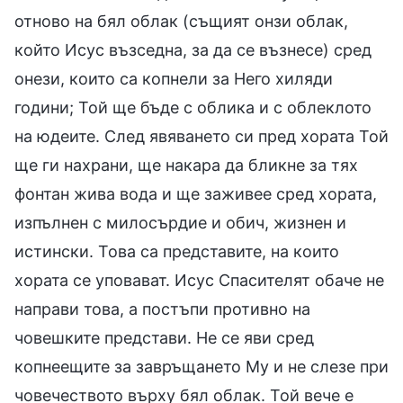
отново на бял облак (същият онзи облак,
който Исус възседна, за да се възнесе) сред
онези, които са копнели за Него хиляди
години; Той ще бъде с облика и с облеклото
на юдеите. След явяването си пред хората Той
ще ги нахрани, ще накара да бликне за тях
фонтан жива вода и ще заживее сред хората,
изпълнен с милосърдие и обич, жизнен и
истински. Това са представите, на които
хората се уповават. Исус Спасителят обаче не
направи това, а постъпи противно на
човешките представи. Не се яви сред
копнеещите за завръщането Му и не слезе при
човечеството върху бял облак. Той вече е