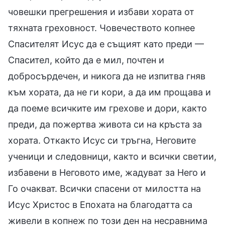
човешки прегрешения и избави хората от
тяхната греховност. Човечеството копнее
Спасителят Исус да е същият като преди —
Спасител, който да е мил, почтен и
добросърдечен, и никога да не изпитва гняв
към хората, да не ги кори, а да им прощава и
да поеме всичките им грехове и дори, както
преди, да пожертва живота си на кръста за
хората. Откакто Исус си тръгна, Неговите
ученици и следовници, както и всички светии,
избавени в Неговото име, жадуват за Него и
Го очакват. Всички спасени от милостта на
Исус Христос в Епохата на благодатта са
живели в копнеж по този ден на несравнима