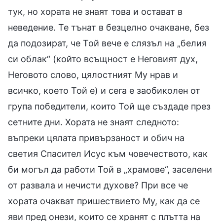
тук, но хората не знаят това и остават в
неведение. Те тънат в безцелно очакване, без
да подозират, че Той вече е слязъл на „белия
си облак“ (който всъщност е Неговият дух,
Неговото слово, цялостният Му нрав и
всичко, което Той е) и сега е заобиколен от
група победители, които Той ще създаде през
сетните дни. Хората не знаят следното:
въпреки цялата привързаност и обич на
светия Спасител Исус към човечеството, как
би могъл да работи Той в „храмове“, заселени
от развала и нечисти духове? При все че
хората очакват пришествието Му, как да се
яви пред онези, които се хранят с плътта на