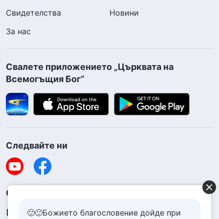
Свидетелства
Новини
За нас
Свалете приложението „Църквата на
Всемогъщия Бог“
Следвайте ни
Свържете се с нас
contact.bg@godfootsteps.org
🙂🙂Божието благословение дойде при