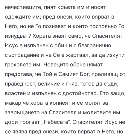
нечестивците, пият кръвта им и носят
одеждите им; пред онези, които вярват в
Него, но не Го познават и които постоянно Го
изнудват? Хората знаят само, че Спасителят
Исус е изпълнен с обич и с безгранично
състрадание и че Се е жертвал, за да изкупи
греховете им. Човеците обаче нямат
представа, че Той е Самият Бог, преливащ от
праведност, величие и гняв, готов да съди,
властен и изпълнен с достойнство. Ето защо,
макар че хората копнеят и се молят за
завръщането на Спасителя и молитвите им
дори трогват „Небесата“, Спасителят Исус не
се явява пред онези, които вярват в Него, но