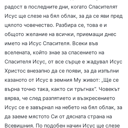
радост в последните дни, когато Спасителят
Исус ще слезе на бял облак, за да се яви пред
цялото човечество. Разбира се, това е и
общото желание на всички, приемащи днес
името на Исус Спасителя. Всеки във
вселената, който знае за спасението на
Спасителя Исус, от все сърце е жадувал Исус
Христос внезапно да се появи, за да изпълни
казаното от Исус в земния Му живот: „Ще се
върна точно така, както си тръгнах“. Човекът
вярва, че след разпятието и възкресението
Исус се е завърнал на небето на бял облак, за
да заеме мястото Си от дясната страна на
Всевишния. По подобен начин Исус ще слезе