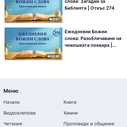
слова: Загадки за
Библията | Откъс 274
5:07
Ежедневни Божии
слова: Разобличаване на
човешката поквара |
Откъс 351
10:49
Меню
Начало
Книги
Видеоклипове
Химни
Четения
Проповеди и общение