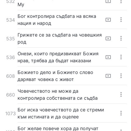
532
Му
Бог контролира съдбата на всяка
534
нация и народ
Грижете се за съдбата на човешкия
535
род
Онези, които предизвикват Божия
536
нрав, трябва да бъдат наказани
Божието дело и Божието слово
608
даряват човека с живот
Човечеството не може да
660
контролира собствената си съдба
Бог иска човечеството да се стреми
1073
към истината и да оцелее
Бог желае повече хора да получат