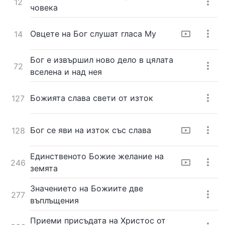
12
човека
Овцете на Бог слушат гласа Му
14
Бог е извършил ново дело в цялата
72
вселена и над нея
Божията слава свети от изток
127
Бог се яви на изток със слава
128
Единственото Божие желание на
246
земята
Значението на Божиите две
277
въплъщения
Приеми присъдата на Христос от