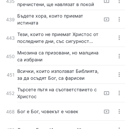
435
пречистени, ще навлязат в покой
Бъдете хора, които приемат
439
истината
Тези, които не приемат Христос от
443
последните дни, със сигурност
хулят Светия Дух
Мнозина са призовани, но малцина
450
са избрани
Всички, които използват Библията,
451
за да осъдят Бог, са фарисеи
Търсете пътя на съответствието с
452
Христос
Бог е Бог, човекът е човек
468