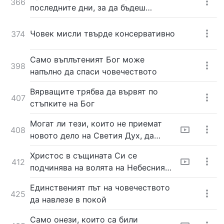
366
последните дни, за да бъдеш
пречистен
Човек мисли твърде консервативно
374
Само въплътеният Бог може
398
напълно да спаси човечеството
Вярващите трябва да вървят по
407
стъпките на Бог
Могат ли тези, които не приемат
408
новото дело на Светия Дух, да
видят явяването на Бог?
Христос в същината Си се
412
подчинява на волята на Небесния
Отец
Единственият път на човечеството
425
да навлезе в покой
Само онези, които са били