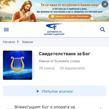
Начало
Химни
Свидетелстване за Бог
Химни от Божиите слова
36 химна
20 видеоклипa
Изпълни всички
Всемогъщият Бог е опората на