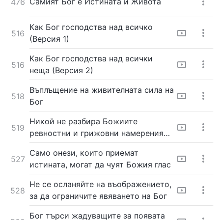
Самият Бог е Истината и Живота
476
Как Бог господства над всичко
516
(Версия 1)
Как Бог господства над всички
516
неща (Версия 2)
Въплъщение на живителната сила на
518
Бог
Никой не разбира Божиите
519
ревностни и грижовни намерения
да спаси човека
Само онези, които приемат
527
истината, могат да чуят Божия глас
Не се осланяйте на въображението,
528
за да ограничите явяването на Бог
Бог търси жадуващите за появата