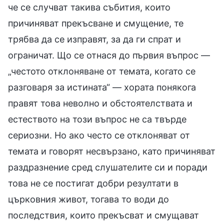
че се случват такива събития, които
причиняват прекъсване и смущение, те
трябва да се изправят, за да ги спрат и
ограничат. Що се отнася до първия въпрос —
„честото отклоняване от темата, когато се
разговаря за истината“ — хората понякога
правят това неволно и обстоятелствата и
естеството на този въпрос не са твърде
сериозни. Но ако често се отклоняват от
темата и говорят несвързано, като причиняват
раздразнение сред слушателите си и поради
това не се постигат добри резултати в
църковния живот, тогава то води до
последствия, които прекъсват и смущават