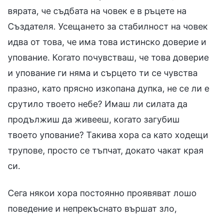
вярата, че съдбата на човек е в ръцете на
Създателя. Усещането за стабилност на човек
идва от това, че има това истинско доверие и
упование. Когато почувстваш, че това доверие
и упование ги няма и сърцето ти се чувства
празно, като прясно изкопана дупка, не се ли е
срутило твоето небе? Имаш ли силата да
продължиш да живееш, когато загубиш
твоето упование? Такива хора са като ходещи
трупове, просто се тъпчат, докато чакат края
си.
Сега някои хора постоянно проявяват лошо
поведение и непрекъснато вършат зло,