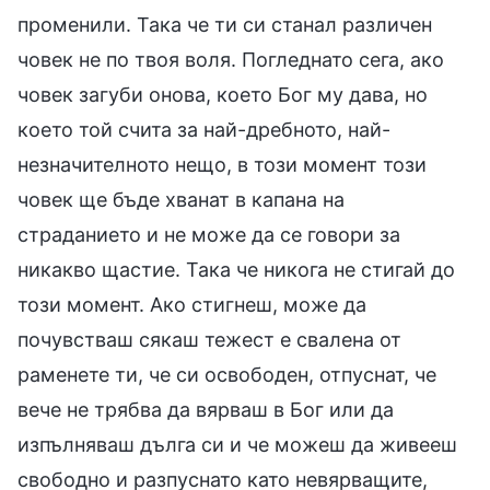
променили. Така че ти си станал различен
човек не по твоя воля. Погледнато сега, ако
човек загуби онова, което Бог му дава, но
което той счита за най-дребното, най-
незначителното нещо, в този момент този
човек ще бъде хванат в капана на
страданието и не може да се говори за
никакво щастие. Така че никога не стигай до
този момент. Ако стигнеш, може да
почувстваш сякаш тежест е свалена от
раменете ти, че си освободен, отпуснат, че
вече не трябва да вярваш в Бог или да
изпълняваш дълга си и че можеш да живееш
свободно и разпуснато като невярващите,