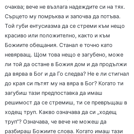
очаква; вече не възлага надеждите си на тях.
Сърцето му помръква и започва да потъва.
Той губи ентусиазма да се стреми към нещо
красиво или положително, както и към
Божиите обещания. Станал е точно като
невярващ. Щом това нещо е загубено, може
ли той да остане в Божия дом и да продължи
да вярва в Бог и да Го следва? Не е ли стигнал
до края си пътят му на вяра в Бог? Когато ти
загубиш тази предпоставка да имаш
решимост да се стремиш, ти се превръщаш в
ходещ труп. Какво означава да си „ходещ
труп“? Означава, че вече не можеш да
разбираш Божиите слова. Когато имаш тази