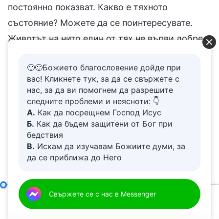
постоянно показват. Какво е тяхното
състояние? Можете да се поинтересувате.
Животът на нито един от тях не върви добре.
Качеството на живот на онези, които се
🙂🙂Божието благословение дойде при
уповават на Бог и получават Неговия ресурс
вас! Кликнете тук, за да се свържете с
по всяко време и навсякъде, е коренно
нас, за да ви помогнем да разрешите
различно от това на онези, които не получават
следните проблеми и неясноти: 👇
А.
Как да посрещнем Господ Исус
Божия ресурс и помощ и които винаги падат в
Б.
Как да бъдем защитени от Бог при
бездънната пропаст, когато се сблъскат със
бедствия
В.
Искам да изучавам Божиите думи, за
ситуации. Онези, които не получават Божия
да се приближа до Него
ресурс, нямат спокойствие и радост, по цял
Г.
Как да се отървем от болезнения
ден преживяват страх, безпокойство,
живот
Д.
Имам молба за молитва
Отговорностите на водачите и работниците (19)
нервност и тревога. Какви дни прекарват те?
Свържете се с нас в Messenger
Трети 
00:00
01:06:02
Лесно ли е да прекарваш дните си в бездънна