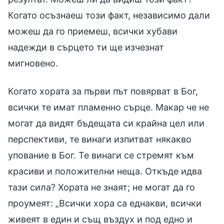
Когато осъзнаеш този факт, независимо дали
можеш да го приемеш, всички хубави
надежди в сърцето ти ще изчезнат
мигновено.
Когато хората за първи път повярват в Бог,
всички те имат пламенно сърце. Макар че не
могат да видят бъдещата си крайна цел или
перспективи, те винаги изпитват някакво
упование в Бог. Те винаги се стремят към
красиви и положителни неща. Откъде идва
тази сила? Хората не знаят; не могат да го
проумеят: „Всички хора са еднакви, всички
живеят в един и същ въздух и под едно и