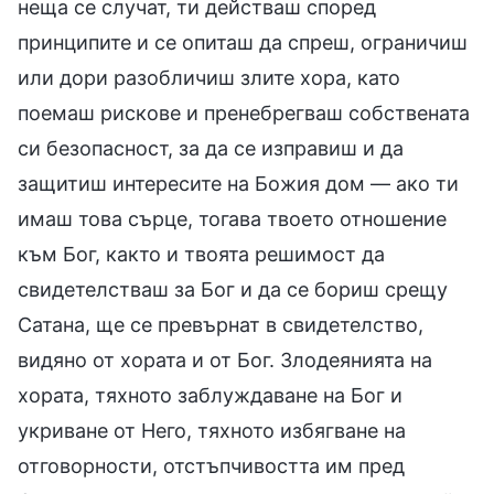
неща се случат, ти действаш според
принципите и се опиташ да спреш, ограничиш
или дори разобличиш злите хора, като
поемаш рискове и пренебрегваш собствената
си безопасност, за да се изправиш и да
защитиш интересите на Божия дом — ако ти
имаш това сърце, тогава твоето отношение
към Бог, както и твоята решимост да
свидетелстваш за Бог и да се бориш срещу
Сатана, ще се превърнат в свидетелство,
видяно от хората и от Бог. Злодеянията на
хората, тяхното заблуждаване на Бог и
укриване от Него, тяхното избягване на
отговорности, отстъпчивостта им пред