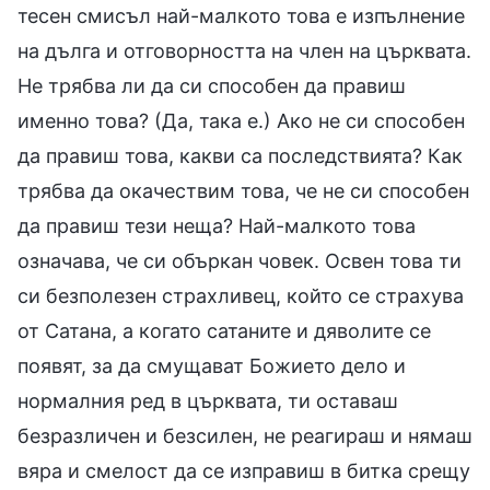
тесен смисъл най-малкото това е изпълнение
на дълга и отговорността на член на църквата.
Не трябва ли да си способен да правиш
именно това? (Да, така е.) Ако не си способен
да правиш това, какви са последствията? Как
трябва да окачествим това, че не си способен
да правиш тези неща? Най-малкото това
означава, че си объркан човек. Освен това ти
си безполезен страхливец, който се страхува
от Сатана, а когато сатаните и дяволите се
появят, за да смущават Божието дело и
нормалния ред в църквата, ти оставаш
безразличен и безсилен, не реагираш и нямаш
вяра и смелост да се изправиш в битка срещу