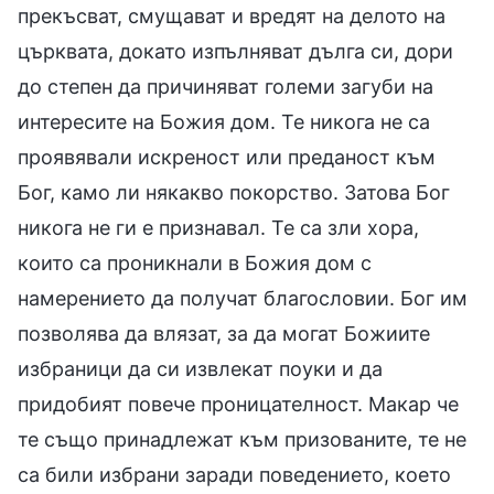
прекъсват, смущават и вредят на делото на
църквата, докато изпълняват дълга си, дори
до степен да причиняват големи загуби на
интересите на Божия дом. Те никога не са
проявявали искреност или преданост към
Бог, камо ли някакво покорство. Затова Бог
никога не ги е признавал. Те са зли хора,
които са проникнали в Божия дом с
намерението да получат благословии. Бог им
позволява да влязат, за да могат Божиите
избраници да си извлекат поуки и да
придобият повече проницателност. Макар че
те също принадлежат към призованите, те не
са били избрани заради поведението, което