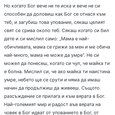
Но когато Бог вече не те иска и вече не си
способен да доловиш как Бог се отнася към
теб, и загубиш това упование, сякаш целият
свят се срива около теб. Сякаш когато си бил
дете и си мислил само: „Мама е най-
обичливата, мама се грижи за мен и ме обича
най-много, мама не може да умре“. Не си
можел да понесеш, когато си чул, че майка ти
е болна. Мислил си, че ако майка ти наистина
умре, небето ще се срути и няма да имаш
начин да продължиш да живееш. Същото
разсъждение се прилага и към вярата в Бог.
Най-големият мир и радост във вярата на
човек в Бог идват от упованието в Бог, от