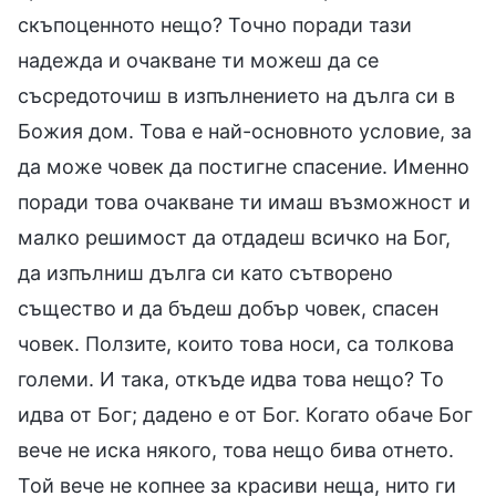
скъпоценното нещо? Точно поради тази
надежда и очакване ти можеш да се
съсредоточиш в изпълнението на дълга си в
Божия дом. Това е най-основното условие, за
да може човек да постигне спасение. Именно
поради това очакване ти имаш възможност и
малко решимост да отдадеш всичко на Бог,
да изпълниш дълга си като сътворено
същество и да бъдеш добър човек, спасен
човек. Ползите, които това носи, са толкова
големи. И така, откъде идва това нещо? То
идва от Бог; дадено е от Бог. Когато обаче Бог
вече не иска някого, това нещо бива отнето.
Той вече не копнее за красиви неща, нито ги