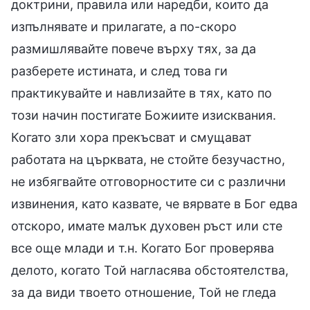
доктрини, правила или наредби, които да
изпълнявате и прилагате, а по-скоро
размишлявайте повече върху тях, за да
разберете истината, и след това ги
практикувайте и навлизайте в тях, като по
този начин постигате Божиите изисквания.
Когато зли хора прекъсват и смущават
работата на църквата, не стойте безучастно,
не избягвайте отговорностите си с различни
извинения, като казвате, че вярвате в Бог едва
отскоро, имате малък духовен ръст или сте
все още млади и т.н. Когато Бог проверява
делото, когато Той нагласява обстоятелства,
за да види твоето отношение, Той не гледа