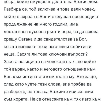
неща, които смущават делото на Божия дом.
Разбира се, той включва и това дали човек,
който е вярвал в Бог и е слушал проповеди в
продължение на много години, има
достатъчен духовен ръст и вяра, за да воюва
срещу Сатана и да свидетелства за Бог,
когато изникнат тези негативни събития и
неща. Засяга ли това ключови въпроси?
Засяга позицията на човека и пътя, по който
той върви, както и неговото отношение към
Бог, към истината и към дълга му. Ето защо,
след като чуете тези слова, вие трябва да
разберете, че това са Божиите изисквания
към хората. Не се отнасяйте към тях като към