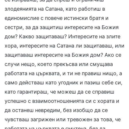
злодеянията на Сатана, като работиш в
единомислие с повече истински братя и
сестри, за да защитиш интересите на Божия
дом? Какво защитаваш? Интересите на злите
хора, интересите на Сатана ли защитаваш, или
защитаваш интересите на Божия дом? Ако се
случи нещо, което прекъсва или смущава
работата на църквата, и ти не правиш нищо, а
само действаш като угодник и пазиш себе си,
като гарантираш, че можеш да се справиш
успешно с взаимоотношенията си с хората и
да останеш невредим, без изобщо да се
чувстваш загрижен или тревожен за това, че
работата на църквата е смутена, без да