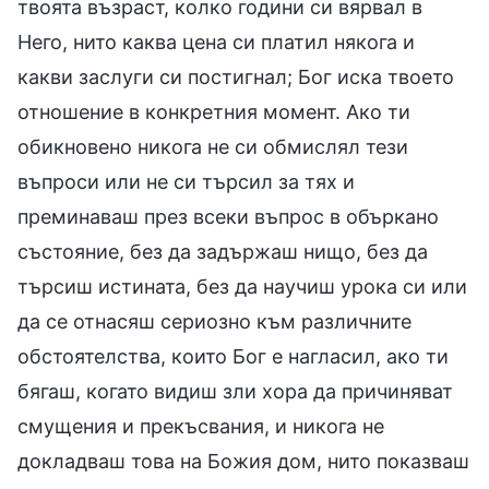
твоята възраст, колко години си вярвал в
Него, нито каква цена си платил някога и
какви заслуги си постигнал; Бог иска твоето
отношение в конкретния момент. Ако ти
обикновено никога не си обмислял тези
въпроси или не си търсил за тях и
преминаваш през всеки въпрос в объркано
състояние, без да задържаш нищо, без да
търсиш истината, без да научиш урока си или
да се отнасяш сериозно към различните
обстоятелства, които Бог е нагласил, ако ти
бягаш, когато видиш зли хора да причиняват
смущения и прекъсвания, и никога не
докладваш това на Божия дом, нито показваш