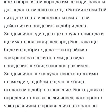
което кара някои хора да им се подиграват и
да гледат отвисоко на тях, в Божиите очи Той
вижда тяхната искреност и счита тези
действия и поведение за добри дела.
Злодеянията един ден ще получат присъда и
ще имат своя завършек пред Бог, така ще
бъде и с добрите дела — но крайният
завършек за всеки от тези два вида
поведение ще бъде напълно различен.
Злодеянията ще получат своето дължимо
възмездие, а добрите дела ще бъдат
отплатени с добро отношение. Бог отдавна е
определил това за всеки човек, като просто
чака различните проявления на хората по