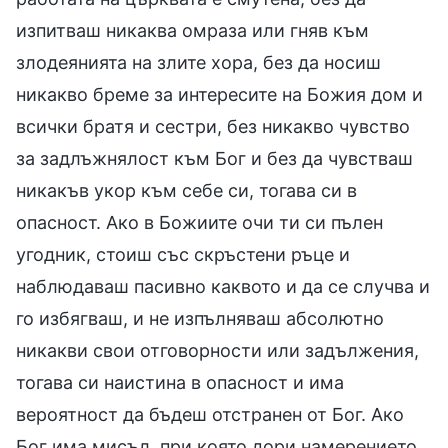
изпитваш никаква омраза или гняв към
злодеянията на злите хора, без да носиш
никакво бреме за интересите на Божия дом и
всички братя и сестри, без никакво чувство
за задлъжнялост към Бог и без да чувстваш
никакъв укор към себе си, тогава си в
опасност. Ако в Божиите очи ти си пълен
угодник, стоиш със скръстени ръце и
наблюдаваш пасивно каквото и да се случва и
го избягваш, и не изпълняваш абсолютно
никакви свои отговорности или задължения,
тогава си наистина в опасност и има
вероятност да бъдеш отстранен от Бог. Ако
Бог има мисъл, при която дори намерението