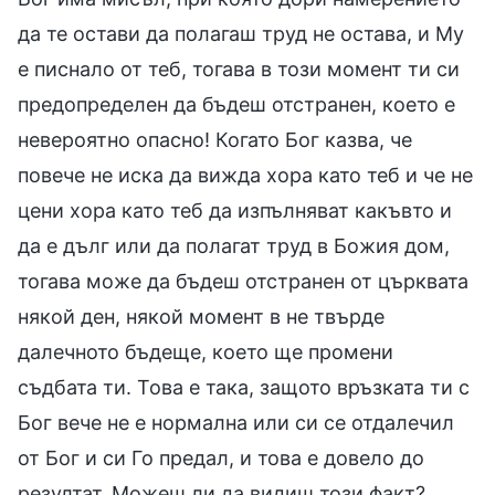
да те остави да полагаш труд не остава, и Му
е писнало от теб, тогава в този момент ти си
предопределен да бъдеш отстранен, което е
невероятно опасно! Когато Бог казва, че
повече не иска да вижда хора като теб и че не
цени хора като теб да изпълняват какъвто и
да е дълг или да полагат труд в Божия дом,
тогава може да бъдеш отстранен от църквата
някой ден, някой момент в не твърде
далечното бъдеще, което ще промени
съдбата ти. Това е така, защото връзката ти с
Бог вече не е нормална или си се отдалечил
от Бог и си Го предал, и това е довело до
резултат. Можеш ли да видиш този факт?