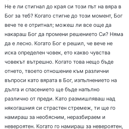
Не е ли стигнал до края си този път на вяра в
Бог за теб? Когато стигне до този момент, Бог
вече те е отритнал; можеш ли все още да
накараш Бог да промени решението Си? Няма
да е лесно. Когато Бог е решил, че вече не
иска определен човек, ето какво чувства
човекът вътрешно. Когато това нещо бъде
отнето, твоето отношение към различни
въпроси като вярата в Бог, изпълнението на
дълга и спасението ще бъде напълно
различно от преди. Като размишляваш над
някогашния си страстен стремеж, ти ще го
намираш за необясним, неразбираем и
невероятен. Когато го намираш за невероятен,