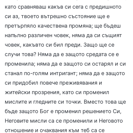
като сравняваш какъв си сега с предишното
си аз, твоето вътрешно състояние ще е
претърпяло качествена промяна; ще бъдеш
напълно различен човек, няма да си същият
човек, какъвто си бил преди. Защо ще се
случи това? Няма да е защото средата се е
променила; няма да е защото си остарял и си
станал по-голям интригант; няма да е защото
си придобил повече преживявания и
житейски прозрения, като си променил
мислите и гледните си точки. Вместо това ще
бъде защото Бог е променил решението Си,
Неговите мисли са се променили и Неговото
отношение и очаквания към теб са се