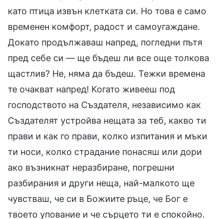
като птица извън клетката си. Но това е само
временен комфорт, радост и самоугаждане.
Докато продължаваш напред, погледни пътя
пред себе си — ще бъдеш ли все още толкова
щастлив? Не, няма да бъдеш. Тежки времена
те очакват напред! Когато живееш под
господството на Създателя, независимо как
Създателят устройва нещата за теб, какво ти
прави и как го прави, колко изпитания и мъки
ти носи, колко страдание понасяш или дори
ако възникнат неразбиране, погрешни
разбирания и други неща, най-малкото ще
чувстваш, че си в Божиите ръце, че Бог е
твоето упование и че сърцето ти е спокойно.