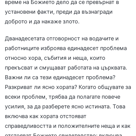
време на Божието дело да се превърнат в
установени факти, преди да възнагради
доброто и да накаже злото.
Дванадесетата отговорност на водачите и
работниците изброява единадесет проблема
относно хора, събития и неща, които
прекъсват и смущават работата на църквата.
Важни ли са тези единадесет проблема?
Разкриват ли ясно хората? Когато общувате за
всеки проблем, трябва да полагате повече
усилия, за да разберете ясно истината. Това
включва как хората отстояват
справедливостта и положителните неща и как
отстояват Божието свидетелство; включва