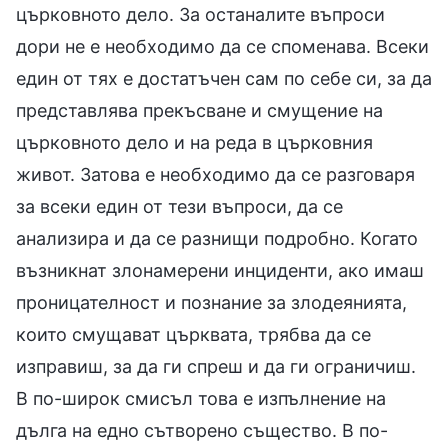
църковното дело. За останалите въпроси
дори не е необходимо да се споменава. Всеки
един от тях е достатъчен сам по себе си, за да
представлява прекъсване и смущение на
църковното дело и на реда в църковния
живот. Затова е необходимо да се разговаря
за всеки един от тези въпроси, да се
анализира и да се разнищи подробно. Когато
възникнат злонамерени инциденти, ако имаш
проницателност и познание за злодеянията,
които смущават църквата, трябва да се
изправиш, за да ги спреш и да ги ограничиш.
В по-широк смисъл това е изпълнение на
дълга на едно сътворено същество. В по-