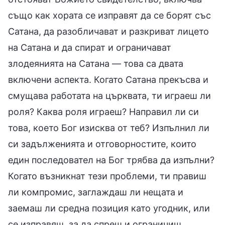
също как хората се изправят да се борят със
Сатана, да разобличават и разкриват лицето
на Сатана и да спират и ограничават
злодеянията на Сатана — това са двата
включени аспекта. Когато Сатана прекъсва и
смущава работата на църквата, ти играеш ли
роля? Каква роля играеш? Направил ли си
това, което Бог изисква от теб? Изпълнил ли
си задълженията и отговорностите, които
един последовател на Бог трябва да изпълни?
Когато възникнат тези проблеми, ти правиш
ли компромис, заглаждаш ли нещата и
заемаш ли средна позиция като угодник, или
се изправяш, за да спреш и ограничиш