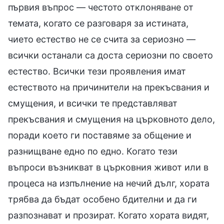
първия въпрос — честото отклоняване от
темата, когато се разговаря за истината,
чието естество не се счита за сериозно —
всички останали са доста сериозни по своето
естество. Всички тези проявления имат
естеството на причинители на прекъсвания и
смущения, и всички те представляват
прекъсвания и смущения на църковното дело,
поради което ги поставяме за общение и
разнищване едно по едно. Когато тези
въпроси възникват в църковния живот или в
процеса на изпълнение на нечий дълг, хората
трябва да бъдат особено бдителни и да ги
разпознават и прозират. Когато хората видят,