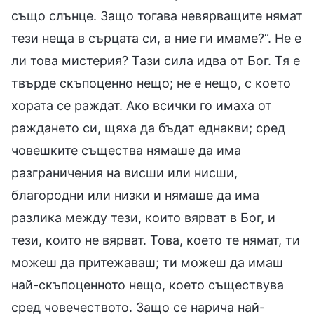
също слънце. Защо тогава невярващите нямат
тези неща в сърцата си, а ние ги имаме?“. Не е
ли това мистерия? Тази сила идва от Бог. Тя е
твърде скъпоценно нещо; не е нещо, с което
хората се раждат. Ако всички го имаха от
раждането си, щяха да бъдат еднакви; сред
човешките същества нямаше да има
разграничения на висши или нисши,
благородни или низки и нямаше да има
разлика между тези, които вярват в Бог, и
тези, които не вярват. Това, което те нямат, ти
можеш да притежаваш; ти можеш да имаш
най-скъпоценното нещо, което съществува
сред човечеството. Защо се нарича най-