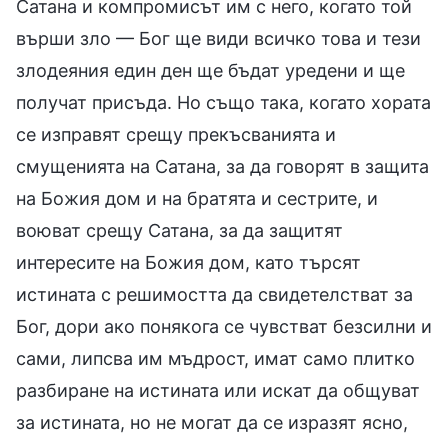
Сатана и компромисът им с него, когато той
върши зло — Бог ще види всичко това и тези
злодеяния един ден ще бъдат уредени и ще
получат присъда. Но също така, когато хората
се изправят срещу прекъсванията и
смущенията на Сатана, за да говорят в защита
на Божия дом и на братята и сестрите, и
воюват срещу Сатана, за да защитят
интересите на Божия дом, като търсят
истината с решимостта да свидетелстват за
Бог, дори ако понякога се чувстват безсилни и
сами, липсва им мъдрост, имат само плитко
разбиране на истината или искат да общуват
за истината, но не могат да се изразят ясно,