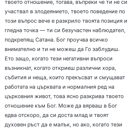
твоето отношение, тогава, въпреки че ти не си
участвал в злодеянието, твоето поведение по
този въпрос вече е разкрило твоята позиция и
гледна точка — ти си безучастен наблюдател,
подкрепящ Сатана. Бог проучва всичко
внимателно и ти не можеш да Го заблудиш.
Ето защо, когато тези негативни въпроси
възникнат, когато откриеш различни хора,
събития и неща, които прекъсват и смущават
работата на църквата и нормалния ред на
църковния живот, това ясно разкрива твоето
отношение към Бог. Може да вярваш в Бог
едва отскоро, да си доста млад и твоят
духовен ръст да е малък, но ако, когато тези