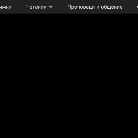
имни
Четения
Проповеди и общение