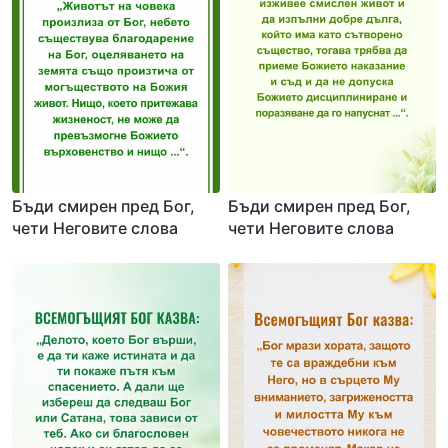
Бъди смирен пред Бог,
Бъди смирен пред Бог,
чети Неговите слова
чети Неговите слова