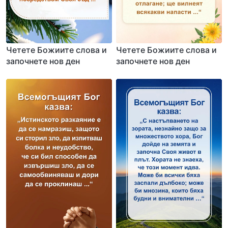
Четете Божиите слова и
Четете Божиите слова и
започнете нов ден
започнете нов ден