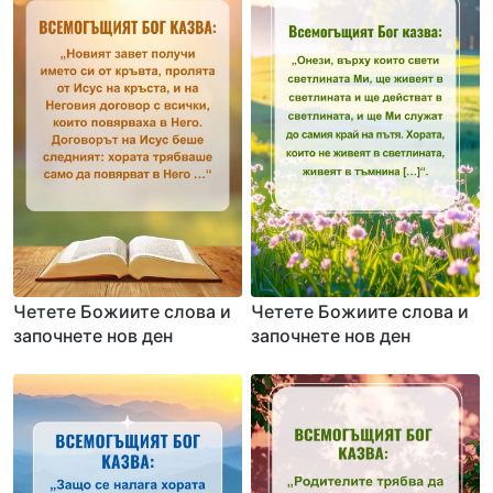
Четете Божиите слова и
Четете Божиите слова и
започнете нов ден
започнете нов ден