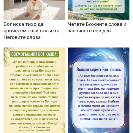
Бог иска тихо да
Четете Божиите слова и
прочетем този откъс от
започнете нов ден
Неговите слова