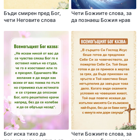
Бъди смирен пред Бог,
Чети Божиите слова, за
чети Неговите слова
да познаеш Божия нрав
Бог иска тихо да
Чети Божиите слова, за