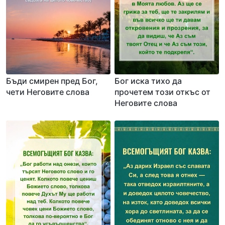
Бъди смирен пред Бог,
Бог иска тихо да
чети Неговите слова
прочетем този откъс от
Неговите слова