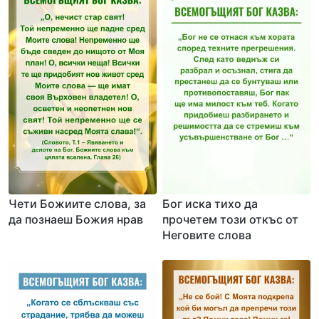
Чети Божиите слова, за
Бог иска тихо да
да познаеш Божия нрав
прочетем този откъс от
Неговите слова