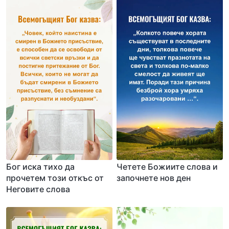
Бог иска тихо да
Четете Божиите слова и
прочетем този откъс от
започнете нов ден
Неговите слова