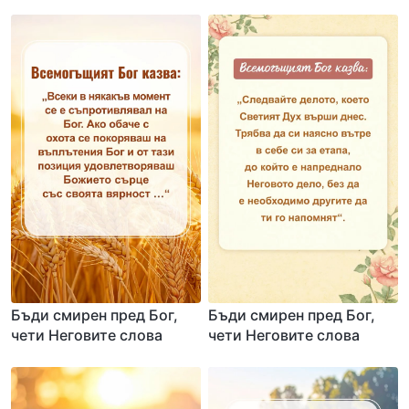
Бъди смирен пред Бог,
Бъди смирен пред Бог,
чети Неговите слова
чети Неговите слова