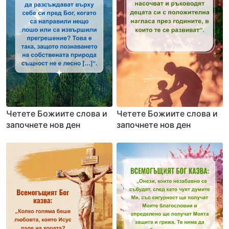
Четете Божиите слова и
Четете Божиите слова и
започнете нов ден
започнете нов ден