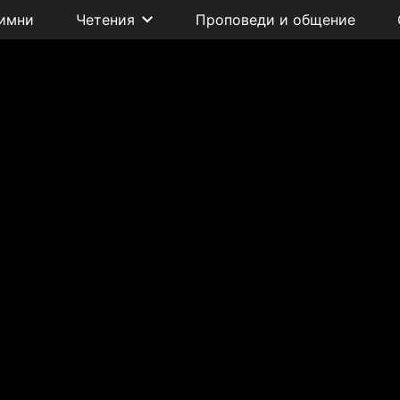
имни
Четения
Проповеди и общение