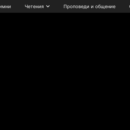
имни
Четения
Проповеди и общение