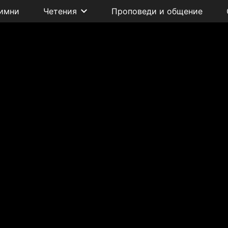
имни
Четения
Проповеди и общение