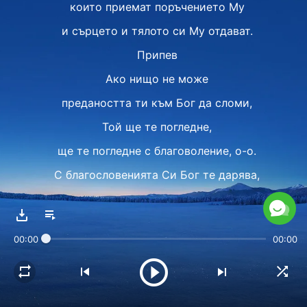
които приемат поръчението Му
и сърцето и тялото си Му отдават.
Припев
Ако нищо не може
предаността ти към Бог да сломи,
Той ще те погледне,
ще те погледне с благоволение, о-о.
С благословенията Си Бог те дарява,
те дарява, о-о.
С благословения Бог дарява.
00:00
00:00
Куплет 2
Ако със знания си, положение високо,
заможен си, подкрепят те,