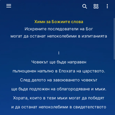
Химн за Божиите слова
Искрените последователи на Бог
могат да останат непоколебими в изпитанията
I
Човекът ще бъде направен
пълноценен напълно в Епохата на царството.
След делото на завоюването човекът
ще бъде подложен на облагородяване и мъки.
Хората, които в тези мъки могат да победят
и да останат непоколебими в свидетелството