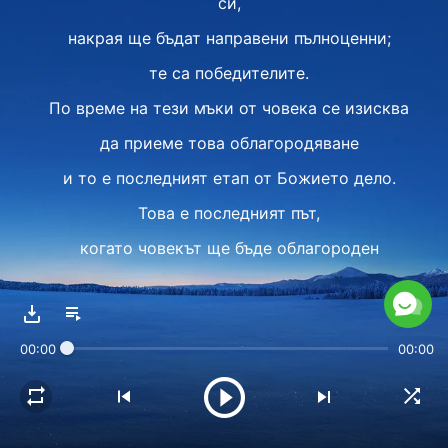
си,
накрая ще бъдат направени пълноценни;
те са победителите.
По време на тези мъки от човека се изисква
да приеме това облагородяване
и то е последният етап от Божието дело.
Това е последният път,
когато човекът ще бъде облагороден
преди приключването
на цялото дело на Божието управление,
00:00
00:00
и всички онези, които следват Бог,
трябва да приемат това последно изпитание
и да приемат това последно облагородяване.