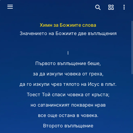
Химн за Божиите слова
Значението на Божиите две въплъщения
I
Първото въплъщение беше,
за да изкупи човека от греха,
да го изкупи чрез тялото на Исус в плът.
Тоест Той спаси човека от кръста;
но сатанинският покварен нрав
все още остана в човека.
Второто въплъщение