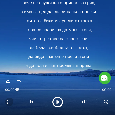
вече не служи като принос за грях,
а има за цел да спаси напълно онези,
които са били изкупени от греха.
Това се прави, за да могат тези,
чиито грехове са опростени,
да бъдат свободни от греха,
да бъдат напълно пречистени
и да постигнат промяна в нрава,
а така да се освободят
от мрачното влияние на Сатана
00:00
00:00
и да се върнат пред Божия престол.
Само така човек може да бъде
напълно осветен.