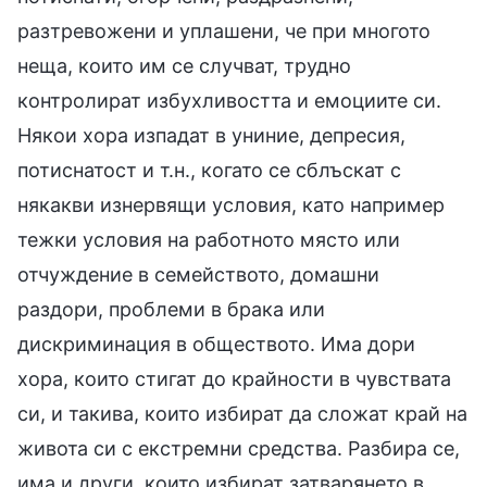
разтревожени и уплашени, че при многото
неща, които им се случват, трудно
контролират избухливостта и емоциите си.
Някои хора изпадат в униние, депресия,
потиснатост и т.н., когато се сблъскат с
някакви изнервящи условия, като например
тежки условия на работното място или
отчуждение в семейството, домашни
раздори, проблеми в брака или
дискриминация в обществото. Има дори
хора, които стигат до крайности в чувствата
си, и такива, които избират да сложат край на
живота си с екстремни средства. Разбира се,
има и други, които избират затварянето в