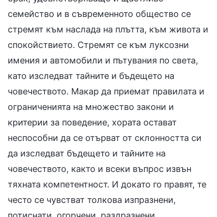
семейство и в съвременното общество се
стремят към наслада на плътта, към живота и
спокойствието. Стремят се към луксозни
имения и автомобили и пътувания по света,
като изследват тайните и бъдещето на
човечеството. Макар да приемат правилата и
ограниченията на множество закони и
критерии за поведение, хората остават
неспособни да се отърват от склонността си
да изследват бъдещето и тайните на
човечеството, както и всеки въпрос извън
тяхната компетентност. И докато го правят, те
често се чувстват толкова изпразнени,
потиснати, огорчени, раздразнени,