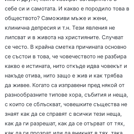
себе си и самотата. И какво е породило това в
обществото? Саможиви мъже и жени,
клинична депресия и т.н. Тези явления не
липсват и в живота на християните. Случват
се често. В крайна сметка причината основно
се състои в това, че човечеството не разбира
какво е истината, нито откъде идва човекът и
накъде отива, нито защо е жив и как трябва
да живее. Когато са изправени пред някой от
разнообразните типове хора, събития и неща,
с които се сблъскват, човешките същества не
знаят как да се справят с всички тези неща,
как да ги разрешат, как да се отърват от тях,
как да ги прозрат или да вникнат в тях, така