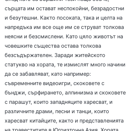
сърцата им остават неспокойни, безрадостни
и безутешни. Както посоката, така и целта на
напредъка им все още им се струват толкова
неясни и безсмислени. Като цяло животът на
човешките същества остава толкова
безсъдържателен. Заради житейското
статукво на хората, те измислят много начини
да се забавляват, като например:
съвременните видеоигри, скоковете с
бънджи, сърфирането, алпинизма и скоковете
с парашут, които западняците харесват, и
различните драми, песни и танци, които
харесват китайците, както и представленията
на травеститите в Югоизточна Азия. Хората