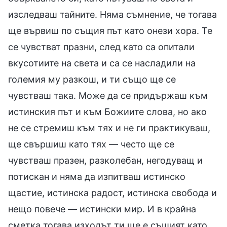
изследваш тайните. Няма съмнение, че тогава
ще вървиш по същия път като онези хора. Те
се чувстват празни, след като са опитали
вкусотиите на света и са се насладили на
големия му разкош, и ти също ще се
чувстваш така. Може да се придържаш към
истинския път и към Божиите слова, но ако
не се стремиш към тях и не ги практикуваш,
ще свършиш като тях — често ще се
чувстваш празен, разколебан, негодуващ и
потискан и няма да изпитваш истинско
щастие, истинска радост, истинска свобода и
нещо повече — истински мир. И в крайна
сметка тогава изходът ти ще е същият като