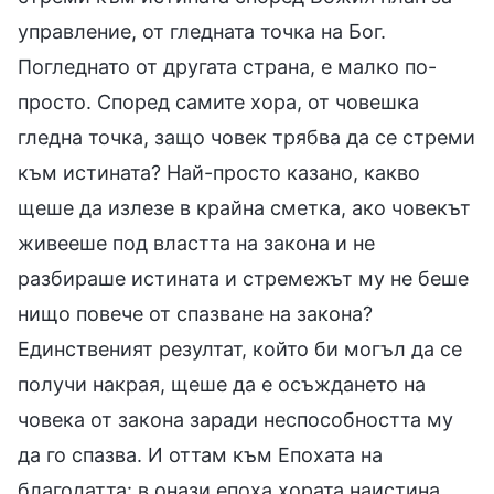
управление, от гледната точка на Бог.
Погледнато от другата страна, е малко по-
просто. Според самите хора, от човешка
гледна точка, защо човек трябва да се стреми
към истината? Най-просто казано, какво
щеше да излезе в крайна сметка, ако човекът
живееше под властта на закона и не
разбираше истината и стремежът му не беше
нищо повече от спазване на закона?
Единственият резултат, който би могъл да се
получи накрая, щеше да е осъждането на
човека от закона заради неспособността му
да го спазва. И оттам към Епохата на
благодатта: в онази епоха хората наистина