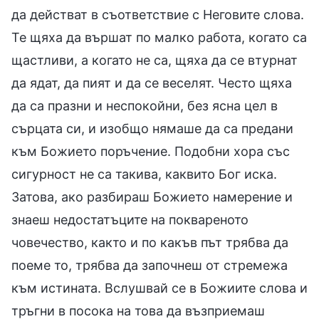
да действат в съответствие с Неговите слова.
Те щяха да вършат по малко работа, когато са
щастливи, а когато не са, щяха да се втурнат
да ядат, да пият и да се веселят. Често щяха
да са празни и неспокойни, без ясна цел в
сърцата си, и изобщо нямаше да са предани
към Божието поръчение. Подобни хора със
сигурност не са такива, каквито Бог иска.
Затова, ако разбираш Божието намерение и
знаеш недостатъците на поквареното
човечество, както и по какъв път трябва да
поеме то, трябва да започнеш от стремежа
към истината. Вслушвай се в Божиите слова и
тръгни в посока на това да възприемаш