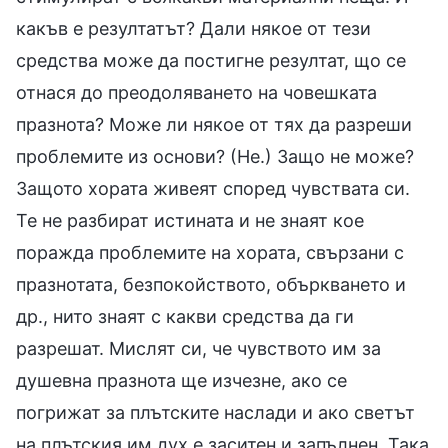
какъв е резултатът? Дали някое от тези
средства може да постигне резултат, що се
отнася до преодоляването на човешката
празнота? Може ли някое от тях да разреши
проблемите из основи? (Не.) Защо не може?
Защото хората живеят според чувствата си.
Те не разбират истината и не знаят кое
поражда проблемите на хората, свързани с
празнотата, безпокойството, объркването и
др., нито знаят с какви средства да ги
разрешат. Мислят си, че чувството им за
душевна празнота ще изчезне, ако се
погрижат за плътските наслади и ако светът
на плътския им дух е заситен и запълнен. Така