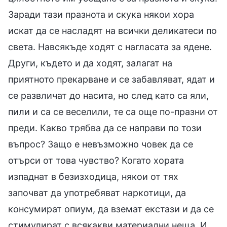
Заради тази празнота и скука някои хора
искат да се насладят на всички деликатеси по
света. Навсякъде ходят с нагласата за ядене.
Други, където и да ходят, залагат на
приятното прекарване и се забавляват, ядат и
се развличат до насита, но след като са яли,
пили и са се веселили, те са още по-празни от
преди. Какво трябва да се направи по този
въпрос? Защо е невъзможно човек да се
отърси от това чувство? Когато хората
изпаднат в безизходица, някои от тях
започват да употребяват наркотици, да
консумират опиум, да вземат екстази и да се
стимулират с всякакви материални неща. И