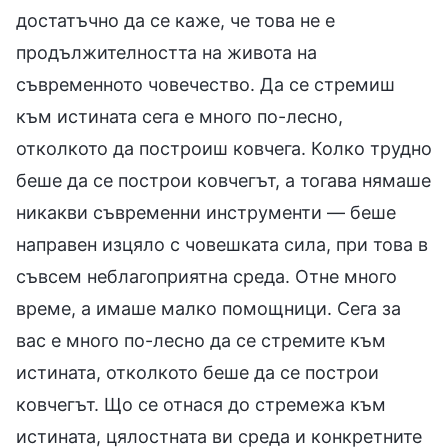
достатъчно да се каже, че това не е
продължителността на живота на
съвременното човечество. Да се стремиш
към истината сега е много по-лесно,
отколкото да построиш ковчега. Колко трудно
беше да се построи ковчегът, а тогава нямаше
никакви съвременни инструменти — беше
направен изцяло с човешката сила, при това в
съвсем неблагоприятна среда. Отне много
време, а имаше малко помощници. Сега за
вас е много по-лесно да се стремите към
истината, отколкото беше да се построи
ковчегът. Що се отнася до стремежа към
истината, цялостната ви среда и конкретните