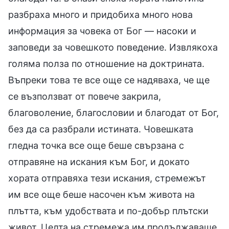
разбраха много и придобиха много нова
информация за човека от Бог — насоки и
заповеди за човешкото поведение. Извлякоха
голяма полза по отношение на доктрината.
Въпреки това те все още се надяваха, че ще
се възползват от повече закрила,
благоволение, благословии и благодат от Бог,
без да са разбрали истината. Човешката
гледна точка все още беше свързана с
отправяне на искания към Бог, и докато
хората отправяха тези искания, стремежът
им все още беше насочен към живота на
плътта, към удобствата и по-добър плътски
живот. Целта на стремежа им продължаваше