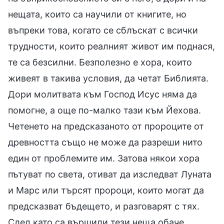
нещата, които са научили от книгите, но
въпреки това, когато се сблъскат с всички
трудности, които реалният живот им поднася,
те са безсилни. Безполезно е хора, които
живеят в такива условия, да четат Библията.
Дори молитвата към Господ Исус няма да
помогне, а още по-малко тази към Йехова.
Четенето на предсказаното от пророците от
древността също не може да разреши нито
един от проблемите им. Затова някои хора
пътуват по света, отиват да изследват Луната
и Марс или търсят пророци, които могат да
предсказват бъдещето, и разговарят с тях.
След като са вършили тези неща обаче,