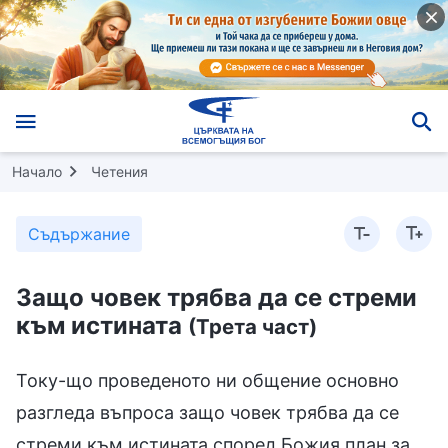
Начало
Четения
Съдържание
Защо човек трябва да се стреми
към истината
(Трета част)
Току-що проведеното ни общение основно
разгледа въпроса защо човек трябва да се
стреми към истината според Божия план за