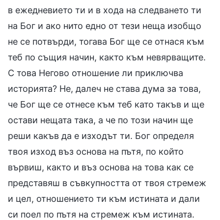
в ежедневието ти и в хода на следването ти
на Бог и ако нито едно от тези неща изобщо
не се потвърди, тогава Бог ще се отнася към
теб по същия начин, както към невярващите.
С това Негово отношение ли приключва
историята? Не, далеч не става дума за това,
че Бог ще се отнесе към теб като такъв и ще
остави нещата така, а че по този начин ще
реши какъв да е изходът ти. Бог определя
твоя изход въз основа на пътя, по който
вървиш, както и въз основа на това как се
представяш в съвкупността от твоя стремеж
и цел, отношението ти към истината и дали
си поел по пътя на стремеж към истината.