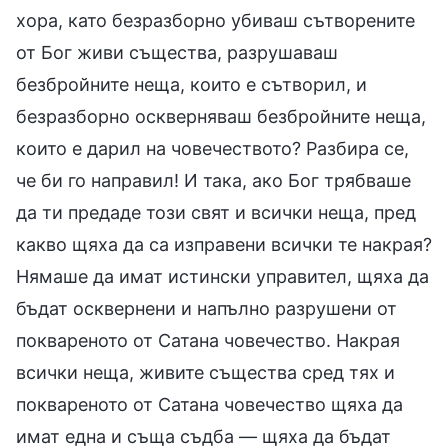
хора, като безразборно убиваш сътворените
от Бог живи същества, разрушаваш
безбройните неща, които е сътворил, и
безразборно оскверняваш безбройните неща,
които е дарил на човечеството? Разбира се,
че би го направил! И така, ако Бог трябваше
да ти предаде този свят и всички неща, пред
какво щяха да са изправени всички те накрая?
Нямаше да имат истински управител, щяха да
бъдат осквернени и напълно разрушени от
поквареното от Сатана човечество. Накрая
всички неща, живите същества сред тях и
поквареното от Сатана човечество щяха да
имат една и съща съдба — щяха да бъдат