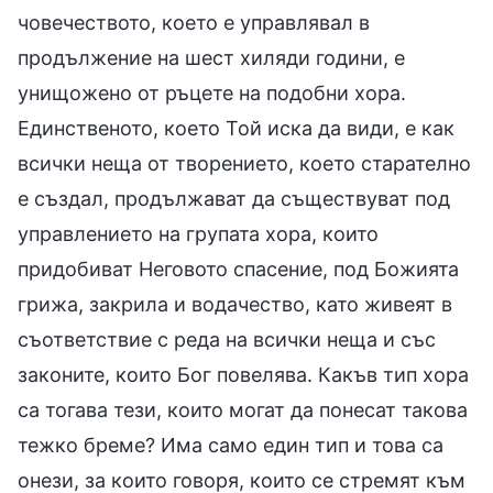
човечеството, което е управлявал в
продължение на шест хиляди години, е
унищожено от ръцете на подобни хора.
Единственото, което Той иска да види, е как
всички неща от творението, което старателно
е създал, продължават да съществуват под
управлението на групата хора, които
придобиват Неговото спасение, под Божията
грижа, закрила и водачество, като живеят в
съответствие с реда на всички неща и със
законите, които Бог повелява. Какъв тип хора
са тогава тези, които могат да понесат такова
тежко бреме? Има само един тип и това са
онези, за които говоря, които се стремят към