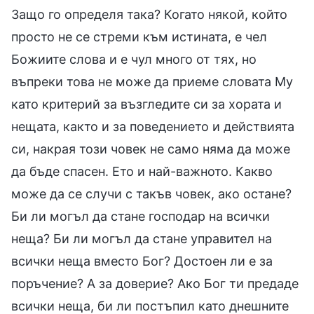
Защо го определя така? Когато някой, който
просто не се стреми към истината, е чел
Божиите слова и е чул много от тях, но
въпреки това не може да приеме словата Му
като критерий за възгледите си за хората и
нещата, както и за поведението и действията
си, накрая този човек не само няма да може
да бъде спасен. Ето и най-важното. Какво
може да се случи с такъв човек, ако остане?
Би ли могъл да стане господар на всички
неща? Би ли могъл да стане управител на
всички неща вместо Бог? Достоен ли е за
поръчение? А за доверие? Ако Бог ти предаде
всички неща, би ли постъпил като днешните