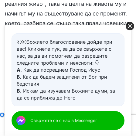
реалния живот, така че целта на живота му и
начинът му на съществуване да се променят,
което, разбира се, също така прави човешкия
живот по-стойностен. По този начин, в по-
🙂🙂Божието благословение дойде при
тесен план, докато се стремиш към истината,
вас! Кликнете тук, за да се свържете с
пътят, по който вървиш, както и твоят избор
нас, за да ви помогнем да разрешите
ще е правилен, а в по-широк план накрая ще
следните проблеми и неясноти: 👇
А.
Как да посрещнем Господ Исус
се отървеш от покварения си нрав, защото се
Б.
Как да бъдем защитени от Бог при
стремиш към истината, и ще бъдеш спасен.
бедствия
В.
Искам да изучавам Божиите думи, за
Според Бог хората, които ще бъдат спасени,
да се приближа до Него
не просто са зеницата на окото Му или
Г.
Как да се отървем от болезнения
съкровищата в ръката Му, а още по-малко са
живот
Д.
Имам молба за молитва
просто основа на Неговото царство.
Защо човек трябва да се стреми към истината
Свържете се с нас в Messenger
(Трета 
00:00
01:10:08
Благословията, която предстои да получиш