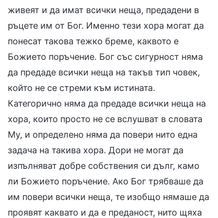
живеят и да имат всички неща, предадени в
ръцете им от Бог. Именно тези хора могат да
понесат такова тежко бреме, каквото е
Божието поръчение. Бог със сигурност няма
да предаде всички неща на такъв тип човек,
който не се стреми към истината.
Категорично няма да предаде всички неща на
хора, които просто не се вслушват в словата
Му, и определено няма да повери нито една
задача на такива хора. Дори не могат да
изпълняват добре собствения си дълг, камо
ли Божието поръчение. Ако Бог трябваше да
им повери всички неща, те изобщо нямаше да
проявят каквато и да е преданост, нито щяха