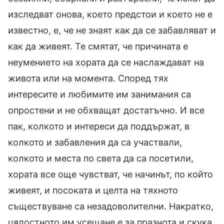
изследват онова, което предстои и което не е
известно, е, че не знаят как да се забавляват и
как да живеят. Те смятат, че причината е
неумението на хората да се наслаждават на
живота или на момента. Според тях
интересите и любимите им занимания са
опростени и не обхващат достатъчно. И все
пак, колкото и интереси да поддържат, в
колкото и забавления да са участвали,
колкото и места по света да са посетили,
хората все още чувстват, че начинът, по който
живеят, и посоката и целта на тяхното
съществуване са незадоволителни. Накратко,
цялостното им усещане е за празнота и скука.