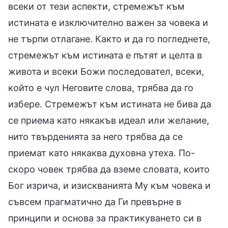
всеки от тези аспекти, стремежът към
истината е изключително важен за човека и
не търпи отлагане. Както и да го погледнете,
стремежът към истината е пътят и целта в
живота и всеки Божи последовател, всеки,
който е чул Неговите слова, трябва да го
избере. Стремежът към истината не бива да
се приема като някакъв идеал или желание,
нито твърденията за него трябва да се
приемат като някаква духовна утеха. По-
скоро човек трябва да вземе словата, които
Бог изрича, и изискванията Му към човека и
съвсем прагматично да Ги превърне в
принципи и основа за практикуването си в