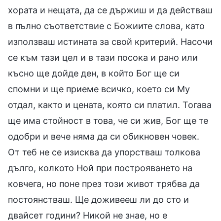
хората и нещата, да се държиш и да действаш
в пълно съответствие с Божиите слова, като
използваш истината за свой критерий. Насочи
се към тази цел и в тази посока и рано или
късно ще дойде ден, в който Бог ще си
спомни и ще приеме всичко, което си Му
отдал, както и цената, която си платил. Тогава
ще има стойност в това, че си жив, Бог ще те
одобри и вече няма да си обикновен човек.
От теб не се изисква да упорстваш толкова
дълго, колкото Ной при построяването на
ковчега, но поне през този живот трябва да
постоянстваш. Ще доживееш ли до сто и
двайсет години? Никой не знае, но е