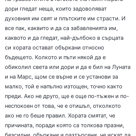
дори гледат неща, които задоволяват
духовния им свят и плътските им страсти. И
все пак, каквито и да са забавленията им,
каквото и да гледат, най-дълбоко в сърцата
си хората остават объркани относно
бъдещето. Колкото и пъти някой да е
обиколил света или дори и да е бил на Луната
и на Марс, щом се върне и се установи за
малко, той е напълно изтощен, точно както
преди. Ако не друго, ще е още по-тъжен и по-
неспокоен от това, че е отишъл, отколкото
ако не го беше правил. Хората смятат, че
причината, поради която са толкова празни,
безсилни, объркани и разтърсени, че искат да