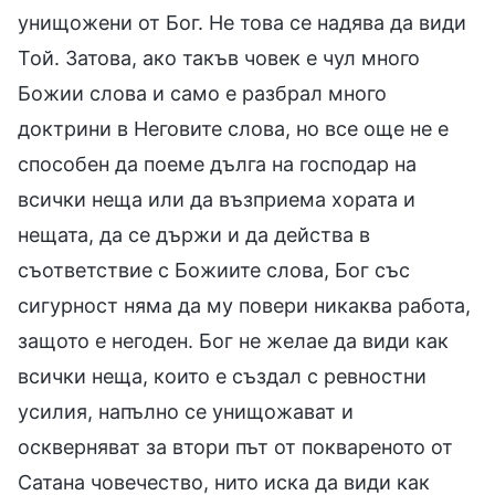
унищожени от Бог. Не това се надява да види
Той. Затова, ако такъв човек е чул много
Божии слова и само е разбрал много
доктрини в Неговите слова, но все още не е
способен да поеме дълга на господар на
всички неща или да възприема хората и
нещата, да се държи и да действа в
съответствие с Божиите слова, Бог със
сигурност няма да му повери никаква работа,
защото е негоден. Бог не желае да види как
всички неща, които е създал с ревностни
усилия, напълно се унищожават и
оскверняват за втори път от поквареното от
Сатана човечество, нито иска да види как