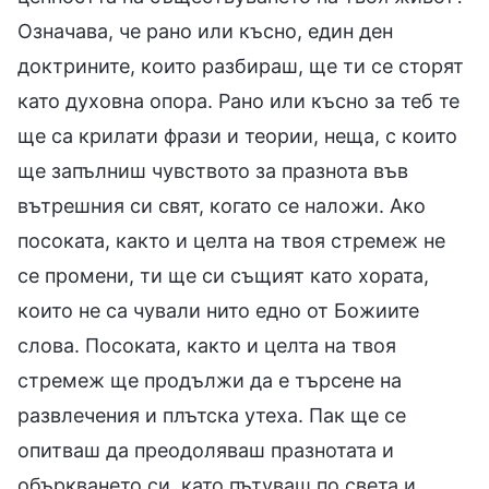
Означава, че рано или късно, един ден
доктрините, които разбираш, ще ти се сторят
като духовна опора. Рано или късно за теб те
ще са крилати фрази и теории, неща, с които
ще запълниш чувството за празнота във
вътрешния си свят, когато се наложи. Ако
посоката, както и целта на твоя стремеж не
се промени, ти ще си същият като хората,
които не са чували нито едно от Божиите
слова. Посоката, както и целта на твоя
стремеж ще продължи да е търсене на
развлечения и плътска утеха. Пак ще се
опитваш да преодоляваш празнотата и
объркването си, като пътуваш по света и