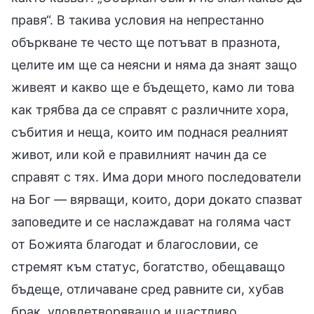
правя“. В такива условия на непрестанно
объркване те често ще потъват в празнота,
целите им ще са неясни и няма да знаят защо
живеят и какво ще е бъдещето, камо ли това
как трябва да се справят с различните хора,
събития и неща, които им поднася реалният
живот, или кой е правилният начин да се
справят с тях. Има дори много последователи
на Бог — вярващи, които, дори докато спазват
заповедите и се наслаждават на голяма част
от Божията благодат и благословии, се
стремят към статус, богатство, обещаващо
бъдеще, отличаване сред равните си, хубав
брак, удовлетворяващо и щастливо