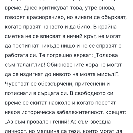
време. Днес критикуват това, утре онова,
говорят красноречиво, но винаги се объркват,
когато правят каквото и да било. В крайна
сметка не се вписват в ничий кръг, не могат
да постигнат никъде нищо и не се справят с
работата си. Те погрешно вярват: „Толкова
съм талантлив! Обикновените хора не могат
да се издигнат до нивото на моята мисъл!“.
Чувстват се обезсърчени, притеснени и
потиснати в сърцата си. В свободното си
време се скитат наоколо и когато посетят
някоя историческа забележителност, крещят:
„Аз съм провален гений! Аз съм звездна
личност, но малцина са тези, които могат да