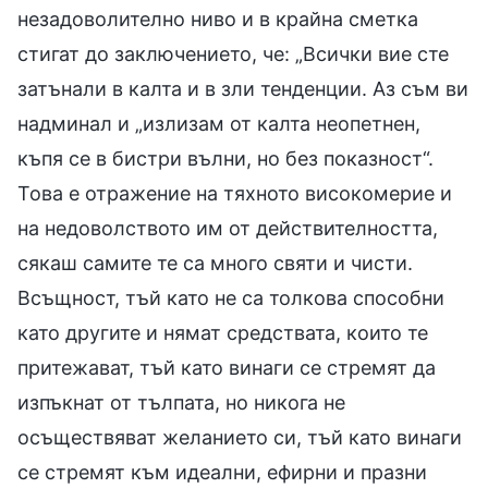
незадоволително ниво и в крайна сметка
стигат до заключението, че: „Всички вие сте
затънали в калта и в зли тенденции. Аз съм ви
надминал и „излизам от калта неопетнен,
къпя се в бистри вълни, но без показност“.
Това е отражение на тяхното високомерие и
на недоволството им от действителността,
сякаш самите те са много святи и чисти.
Всъщност, тъй като не са толкова способни
като другите и нямат средствата, които те
притежават, тъй като винаги се стремят да
изпъкнат от тълпата, но никога не
осъществяват желанието си, тъй като винаги
се стремят към идеални, ефирни и празни