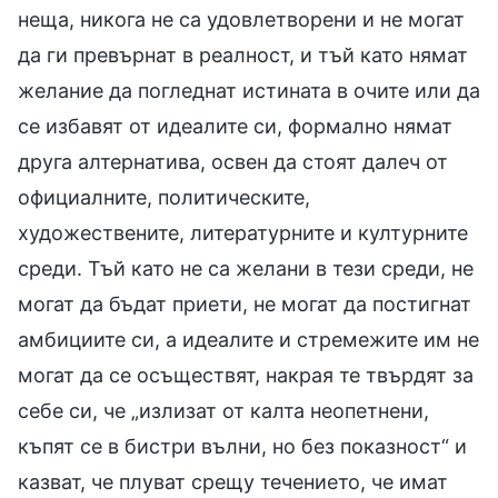
неща, никога не са удовлетворени и не могат
да ги превърнат в реалност, и тъй като нямат
желание да погледнат истината в очите или да
се избавят от идеалите си, формално нямат
друга алтернатива, освен да стоят далеч от
официалните, политическите,
художествените, литературните и културните
среди. Тъй като не са желани в тези среди, не
могат да бъдат приети, не могат да постигнат
амбициите си, а идеалите и стремежите им не
могат да се осъществят, накрая те твърдят за
себе си, че „излизат от калта неопетнени,
къпят се в бистри вълни, но без показност“ и
казват, че плуват срещу течението, че имат