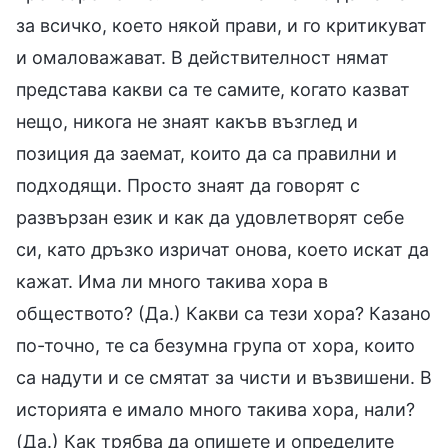
за всичко, което някой прави, и го критикуват
и омаловажават. В действителност нямат
представа какви са те самите, когато казват
нещо, никога не знаят какъв възглед и
позиция да заемат, които да са правилни и
подходящи. Просто знаят да говорят с
развързан език и как да удовлетворят себе
си, като дръзко изричат онова, което искат да
кажат. Има ли много такива хора в
обществото? (Да.) Какви са тези хора? Казано
по-точно, те са безумна група от хора, които
са надути и се смятат за чисти и възвишени. В
историята е имало много такива хора, нали?
(Да.) Как трябва да опишете и определите