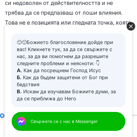
си недоволен от действителността и не
трябва да се предпазваш от лоши влияния.
Това не е позицията или гледната точка, която
трябва да приемеш, и не е възгледът, който
трябва да имаш. Бог те е избрал и ти е
🙂🙂Божието благословение дойде при
вас! Кликнете тук, за да се свържете с
позволил да вярваш в Него и да Го следваш.
нас, за да ви помогнем да разрешите
Той не иска от теб да заставаш против
следните проблеми и неясноти: 👇
А.
Как да посрещнем Господ Исус
човечеството, обществото, политиката или
Б.
Как да бъдем защитени от Бог при
държавата, нито да се противопоставяш на
бедствия
някоя група, раса или религия. Той просто
В.
Искам да изучавам Божиите думи, за
да се приближа до Него
иска от теб да Го следваш и да отхвърлиш
Г.
Как да се отървем от болезнения
Сатана, да се изправиш пред Него и да
живот
Д.
Имам молба за молитва
приемеш и да се покориш на думите Му, да
Какво означава човек да се стреми към истината (16)
Свържете се с нас в Messenger
00:00
01:02:57
следваш Неговия път, да се боиш от Него и да