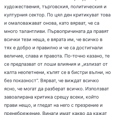
художествения, търговския, политическия и
културния сектор. По цял ден критикуват това
и омаловажават онова, като вярват, че са
много талантливи. Първопричината да правят
всички тези неща, е вярата им, че всичко в
тях е добро и правилно и че са достигнали
величие, слава и правота. По-точно казано, те
се предпазват от лоши влияния и „излизат от
калта неопетнени, къпят се в бистри вълни, но
без показност“. Вярват, че виждат всичко
ясно, че могат да разберат всичко. Използват
завоалирана критика срещу всеки, който
прави нещо, и гледат на него с презрение и
пренебрежение. Винаги имат какво да кажат