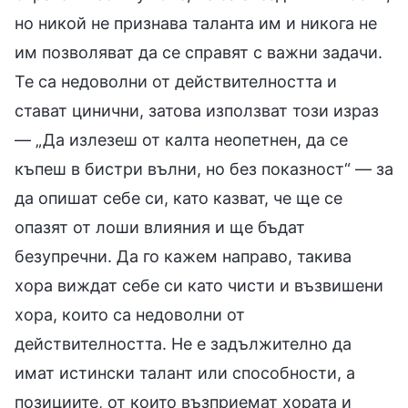
но никой не признава таланта им и никога не
им позволяват да се справят с важни задачи.
Те са недоволни от действителността и
стават цинични, затова използват този израз
— „Да излезеш от калта неопетнен, да се
къпеш в бистри вълни, но без показност“ — за
да опишат себе си, като казват, че ще се
опазят от лоши влияния и ще бъдат
безупречни. Да го кажем направо, такива
хора виждат себе си като чисти и възвишени
хора, които са недоволни от
действителността. Не е задължително да
имат истински талант или способности, а
позициите, от които възприемат хората и