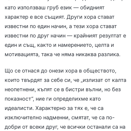
като използваш груб език — обидният
характер е все същият. Други хора стават
известни по един начин, а тези хора стават
известни по друг начин — крайният резултат е
един и същ, както и намерението, целта и
мотивацията, така че няма никаква разлика.
Що се отнася до онези хора в обществото,
които твърдят за себе си, че „излизат от калта
неопетнени, къпят се в бистри вълни, но без
показност“, ние ги определихме като
идеалисти. Характерно за тях е, че са
изключително надменни, смятат, че са по-
добри от всеки друг, че всички останали са на