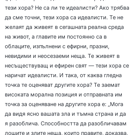
тези хора? Не са ли те идеалисти? Ако трябва
да сме точни, тези хора са идеалисти. Те не
желаят да живеят в сегашната реална среда
на живот, а главите им постоянно са в
облаците, изпълнени с ефирни, празни,
невидими и неосезаеми неща. Те живеят в
несъществуващ и ефирен свят — тези хора се
наричат идеалисти. И така, от каква гледна
точка те оценяват другите хора? Те заемат
високата морална позиция и отправната им
точка за оценяване на другите хора е: „Мога
да видя ясно вашата зла и тъмна страна и да
я разоблича. Способността да разобличавам
лошите и злите неща, които правите, доказва,