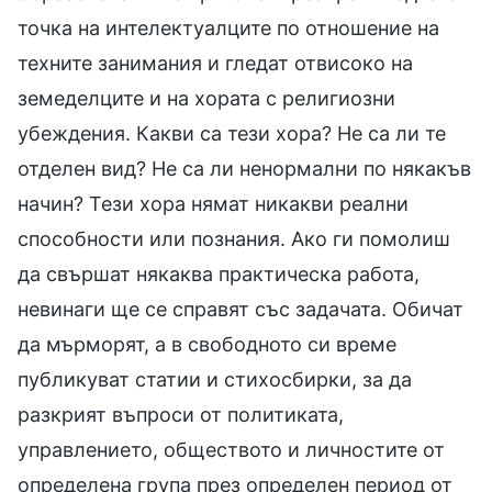
точка на интелектуалците по отношение на
техните занимания и гледат отвисоко на
земеделците и на хората с религиозни
убеждения. Какви са тези хора? Не са ли те
отделен вид? Не са ли ненормални по някакъв
начин? Тези хора нямат никакви реални
способности или познания. Ако ги помолиш
да свършат някаква практическа работа,
невинаги ще се справят със задачата. Обичат
да мърморят, а в свободното си време
публикуват статии и стихосбирки, за да
разкрият въпроси от политиката,
управлението, обществото и личностите от
определена група през определен период от