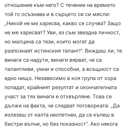
отношение към него? С течение на времето
той го осъзнава и в сърцето си си мисли:
„Никой не ме харесва, какво се случва? Защо
не ме харесват? Уви, аз съм звездна личност,
но малцина са тези, които могат да
разпознаят истинския талант!“. Виждаш ли, те
винаги са надути, винаги вярват, че са
талантливи, умни и способни, а всъщност са
едно нищо. Независимо в коя група от хора
попадат, крайният резултат и окончателната
участ за тях винаги е отхвърляне. Това се
дължи на факта, че следват поговорката: „Да
излезеш от калта неопетнен, да се къпеш в
бистри вълни, но без показност“. Ако някога