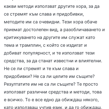
какви методи използват другите хора, за да
се стремят към слава и придобивки,
методите им са очевидни. Тези хора обаче
приемат достолепен вид, а разобличаването и
критикуването на другите им служат като
тема и трамплин, с който се издигат и
добиват популярност, и те използват тези
средства, за да станат известни и влиятелни.
Не се ли стремят и те към слава и
придобивки? Не са ли целите им същите?
Резултатите им не са ли същите? Те просто
използват различни средства и методи, това
е всичко. То е все едно да обиждаш някого,
като използваш учтив език, и да го обиждаш,