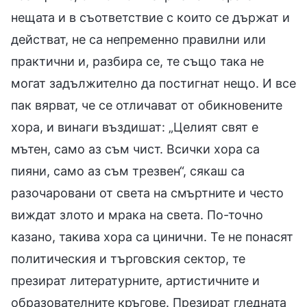
нещата и в съответствие с които се държат и
действат, не са непременно правилни или
практични и, разбира се, те също така не
могат задължително да постигнат нещо. И все
пак вярват, че се отличават от обикновените
хора, и винаги въздишат: „Целият свят е
мътен, само аз съм чист. Всички хора са
пияни, само аз съм трезвен“, сякаш са
разочаровани от света на смъртните и често
виждат злото и мрака на света. По-точно
казано, такива хора са цинични. Те не понасят
политическия и търговския сектор, те
презират литературните, артистичните и
образователните кръгове. Презират гледната