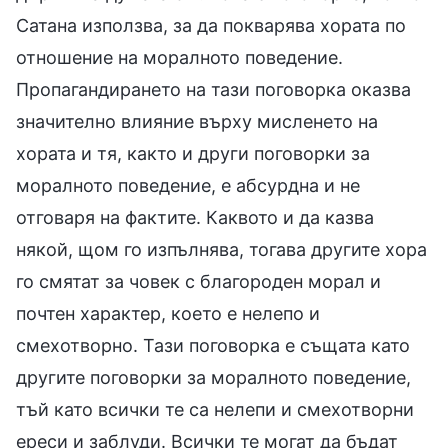
Сатана използва, за да покварява хората по
отношение на моралното поведение.
Пропагандирането на тази поговорка оказва
значително влияние върху мисленето на
хората и тя, както и други поговорки за
моралното поведение, е абсурдна и не
отговаря на фактите. Каквото и да казва
някой, щом го изпълнява, тогава другите хора
го смятат за човек с благороден морал и
почтен характер, което е нелепо и
смехотворно. Тази поговорка е същата като
другите поговорки за моралното поведение,
тъй като всички те са нелепи и смехотворни
ереси и заблуди. Всички те могат да бъдат