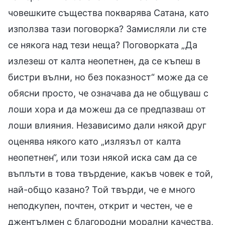
човешките същества покварява Сатана, като
използва тази поговорка? Замисляли ли сте
се някога над тези неща? Поговорката „Да
излезеш от калта неопетнен, да се къпеш в
бистри вълни, но без показност“ може да се
обясни просто, че означава да не общуваш с
лоши хора и да можеш да се предпазваш от
лоши влияния. Независимо дали някой друг
оценява някого като „излязъл от калта
неопетнен“, или този някой иска сам да се
въплъти в това твърдение, какъв човек е той,
най-общо казано? Той твърди, че е много
неподкупен, почтен, открит и честен, че е
джентълмен с благородни морални качества,