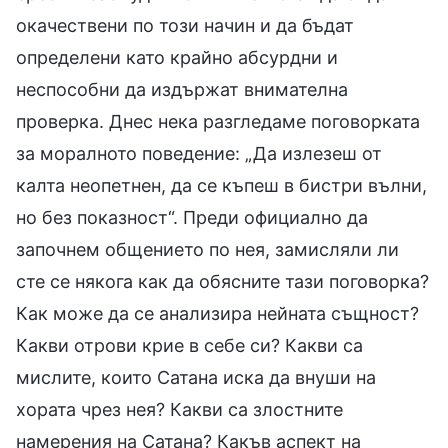
окачествени по този начин и да бъдат
определени като крайно абсурдни и
неспособни да издържат внимателна
проверка. Днес нека разгледаме поговорката
за моралното поведение: „Да излезеш от
калта неопетнен, да се къпеш в бистри вълни,
но без показност“. Преди официално да
започнем общението по нея, замисляли ли
сте се някога как да обясните тази поговорка?
Как може да се анализира нейната същност?
Какви отрови крие в себе си? Какви са
мислите, които Сатана иска да внуши на
хората чрез нея? Какви са злостните
намерения на Сатана? Какъв аспект на