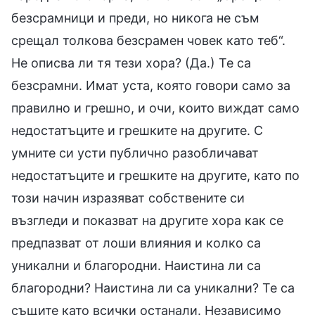
безсрамници и преди, но никога не съм
срещал толкова безсрамен човек като теб“.
Не описва ли тя тези хора? (Да.) Те са
безсрамни. Имат уста, която говори само за
правилно и грешно, и очи, които виждат само
недостатъците и грешките на другите. С
умните си усти публично разобличават
недостатъците и грешките на другите, като по
този начин изразяват собствените си
възгледи и показват на другите хора как се
предпазват от лоши влияния и колко са
уникални и благородни. Наистина ли са
благородни? Наистина ли са уникални? Те са
същите като всички останали. Независимо