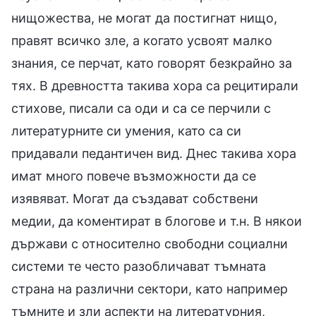
нищожества, не могат да постигнат нищо,
правят всичко зле, а когато усвоят малко
знания, се перчат, като говорят безкрайно за
тях. В древността такива хора са рецитирали
стихове, писали са оди и са се перчили с
литературните си умения, като са си
придавали педантичен вид. Днес такива хора
имат много повече възможности да се
изявяват. Могат да създават собствени
медии, да коментират в блогове и т.н. В някои
държави с относително свободни социални
системи те често разобличават тъмната
страна на различни сектори, като например
тъмните и зли аспекти на литературния,