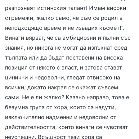
разпознаят истинския талант! Имам високи
стремежи, жалко само, че съм се родил в
неподходящо време и не извадих късмет!“.
Винаги вярват, че са амбициозни и пълни със
знания, но никога не могат да изпъкнат сред
тълпата или да бъдат поставени на висока
позиция от някого с власт, и затова стават
цинични и недоволни, гледат отвисоко на
всички, докато накрая се окажат съвсем
сами. Не е ли жалко? Казано направо, това е
безумна група от хора, които са надути,
изключително надменни и недоволни от
действителността, които винаги се чувстват
неуспешни. Всъщност тези хора са