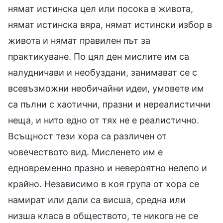
нямат истинска цел или посока в живота,
нямат истинска вяра, нямат истински избор в
живота и нямат правилен път за
практикуване. По цял ден мислите им са
налудничави и необуздани, занимават се с
всевъзможни необичайни идеи, умовете им
са пълни с хаотични, празни и нереалистични
неща, и нито едно от тях не е реалистично.
Всъщност тези хора са различен от
човечеството вид. Мисленето им е
едновременно празно и невероятно нелепо и
крайно. Независимо в коя група от хора се
намират или дали са висша, средна или
низша класа в обществото, те никога не се