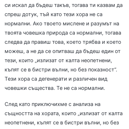
си искал да бъдеш такъв, тогава ти казвам да
спреш дотук, тъй като тези хора не са
нормални. Ако твоето мислене и разумът на
твоята човешка природа са нормални, тогава
следва да правиш това, което трябва и което
можеш, а не да се опитваш да бъдеш един от
тези, които „излизат от калта неопетнени,
къпят се в бистри вълни, но без показност“.
Тези хора са дегенерати и различен вид
човешки същества. Те не са нормални.
След като приключихме с анализа на
същността на хората, които „излизат от калта
неопетнени, къпят се в бистри вълни, но без