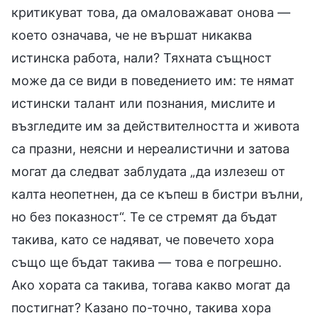
критикуват това, да омаловажават онова —
което означава, че не вършат никаква
истинска работа, нали? Тяхната същност
може да се види в поведението им: те нямат
истински талант или познания, мислите и
възгледите им за действителността и живота
са празни, неясни и нереалистични и затова
могат да следват заблудата „да излезеш от
калта неопетнен, да се къпеш в бистри вълни,
но без показност“. Те се стремят да бъдат
такива, като се надяват, че повечето хора
също ще бъдат такива — това е погрешно.
Ако хората са такива, тогава какво могат да
постигнат? Казано по-точно, такива хора