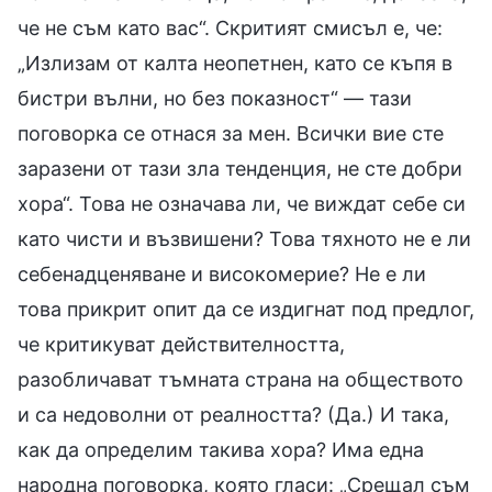
че не съм като вас“. Скритият смисъл е, че:
„Излизам от калта неопетнен, като се къпя в
бистри вълни, но без показност“ — тази
поговорка се отнася за мен. Всички вие сте
заразени от тази зла тенденция, не сте добри
хора“. Това не означава ли, че виждат себе си
като чисти и възвишени? Това тяхното не е ли
себенадценяване и високомерие? Не е ли
това прикрит опит да се издигнат под предлог,
че критикуват действителността,
разобличават тъмната страна на обществото
и са недоволни от реалността? (Да.) И така,
как да определим такива хора? Има една
народна поговорка, която гласи: „Срещал съм