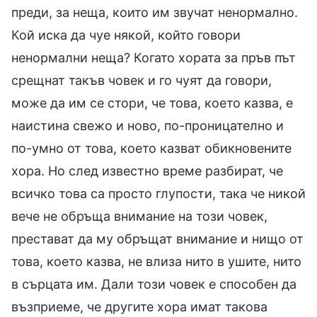
преди, за неща, които им звучат ненормално.
Кой иска да чуе някой, който говори
ненормални неща? Когато хората за пръв път
срещнат такъв човек и го чуят да говори,
може да им се стори, че това, което казва, е
наистина свежо и ново, по-проницателно и
по-умно от това, което казват обикновените
хора. Но след известно време разбират, че
всичко това са просто глупости, така че никой
вече не обръща внимание на този човек,
престават да му обръщат внимание и нищо от
това, което казва, не влиза нито в ушите, нито
в сърцата им. Дали този човек е способен да
възприеме, че другите хора имат такова