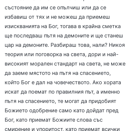
състояние да им се опълчиш или да се
избавиш от тях и не можеш да приемеш
изискванията на Бог, тогава в крайна сметка
ще последваш пътя на демоните и ще станеш
цар на демоните. Разбираш това, нали? Никоя
теория или поговорка на света, дори и най-
високият морален стандарт на света, не може
да заеме мястото на пътя на спасението,
който Бог е дал на човечеството. Ако хората
искат да поемат по правилния път, а именно
пътя на спасението, те могат да придобият
Божието одобрение само като дойдат пред
Бог, като приемат Божиите слова със
смирение и упоритост, като приемат всички