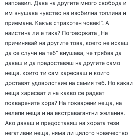
направил. Дава на другите много свобода и
им внушава чувство на изобилна топлина и
приемане. Какъв страхотен човек!“. А
наистина ли е така? Поговорката „Не
причинявай на другите това, което не искаш
да се случи на теб“ внушава, че трябва да
даваш и да предоставяш на другите само
неща, които ти сам харесваш и които
доставят удоволствие на самия теб. Но какви
неща харесват и на какво се радват
покварените хора? На покварени неща, на
нелепи неща и на екстравагантни желания.
Ако даваш и предоставяш на хората тези
негативни неща, няма ли цялото човечество