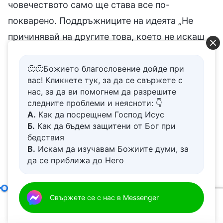
човечеството само ще става все по-
покварено. Поддръжниците на идеята „Не
причинявай на другите това, което не искаш
да се случи на теб“ искат хората да дават и
предоставят на другите покварата,
🙂🙂Божието благословение дойде при
вас! Кликнете тук, за да се свържете с
пристрастията и екстравагантните си
нас, за да ви помогнем да разрешите
желания, като ги подтикват да се стремят
следните проблеми и неясноти: 👇
А.
Как да посрещнем Господ Исус
към зло, удобства, пари и напредък. Това ли е
Б.
Как да бъдем защитени от Бог при
правилният път в живота? Съвсем очевидно е,
бедствия
че „Не причинявай на другите това, което не
В.
Искам да изучавам Божиите думи, за
да се приближа до Него
искаш да се случи на теб“ е много
Г.
Как да се отървем от болезнения
проблематична поговорка. Пропуските и
живот
Д.
Имам молба за молитва
недостатъците в нея могат да ви избодат
Какво означава човек да се стреми към истината (10)
Свържете се с нас в Messenger
00:12
47:10
очите — дори не си заслужава да се