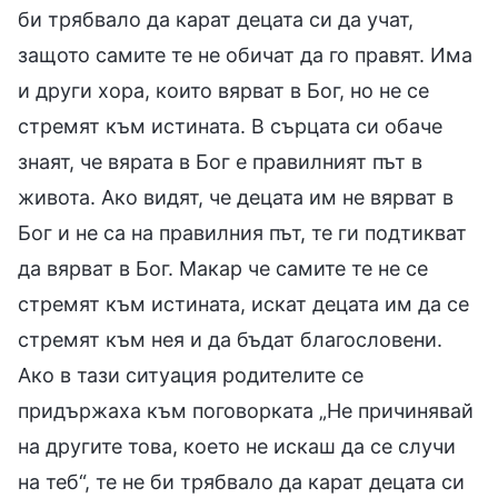
би трябвало да карат децата си да учат,
защото самите те не обичат да го правят. Има
и други хора, които вярват в Бог, но не се
стремят към истината. В сърцата си обаче
знаят, че вярата в Бог е правилният път в
живота. Ако видят, че децата им не вярват в
Бог и не са на правилния път, те ги подтикват
да вярват в Бог. Макар че самите те не се
стремят към истината, искат децата им да се
стремят към нея и да бъдат благословени.
Ако в тази ситуация родителите се
придържаха към поговорката „Не причинявай
на другите това, което не искаш да се случи
на теб“, те не би трябвало да карат децата си