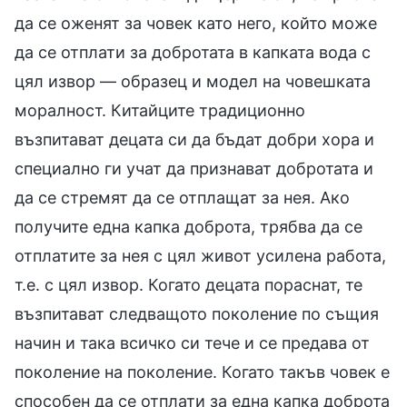
да се оженят за човек като него, който може
да се отплати за добротата в капката вода с
цял извор — образец и модел на човешката
моралност. Китайците традиционно
възпитават децата си да бъдат добри хора и
специално ги учат да признават добротата и
да се стремят да се отплащат за нея. Ако
получите една капка доброта, трябва да се
отплатите за нея с цял живот усилена работа,
т.е. с цял извор. Когато децата пораснат, те
възпитават следващото поколение по същия
начин и така всичко си тече и се предава от
поколение на поколение. Когато такъв човек е
способен да се отплати за една капка доброта