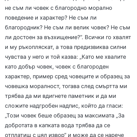
не съм ли човек с благородно морално
поведение и характер? Не съм ли
благородник? Не съм ли велик човек? Не съм
ли достоен за възхищение?“. Всички го хвалят
и му ръкопляскат, а това предизвиква силни
чувства у него и той казва: „Като ме хвалите
като добър човек, човек с благороден
характер, пример сред човеците и образец за
човешка моралност, тогава след смъртта ми
трябва да ми вдигнете паметник и да ми
сложите надгробен надпис, който да гласи:
„Този човек беше образец за максимата „За
добротата в капката вода трябва да се
отплатиш с цял извор“ и може да се нарече