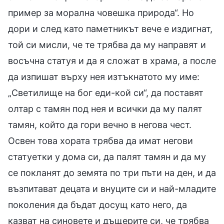
пример за морална човешка природа“. Но
дори и след като паметникът вече е издигнат,
той си мисли, че те трябва да му направят и
восъчна статуя и да я сложат в храма, а после
да изпишат върху нея изтъкнатото му име:
„Светилище на бог еди-кой си“, да поставят
олтар с тамян под нея и всички да му палят
тамян, който да гори вечно в негова чест.
Освен това хората трябва да имат негови
статуетки у дома си, да палят тамян и да му
се покланят до земята по три пъти на ден, и да
възпитават децата и внуците си и най-младите
поколения да бъдат досущ като него, да
казват на синовете и дъщерите си, че трябва