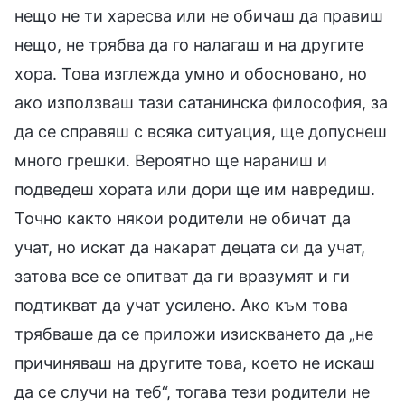
нещо не ти харесва или не обичаш да правиш
нещо, не трябва да го налагаш и на другите
хора. Това изглежда умно и обосновано, но
ако използваш тази сатанинска философия, за
да се справяш с всяка ситуация, ще допуснеш
много грешки. Вероятно ще нараниш и
подведеш хората или дори ще им навредиш.
Точно както някои родители не обичат да
учат, но искат да накарат децата си да учат,
затова все се опитват да ги вразумят и ги
подтикват да учат усилено. Ако към това
трябваше да се приложи изискването да „не
причиняваш на другите това, което не искаш
да се случи на теб“, тогава тези родители не