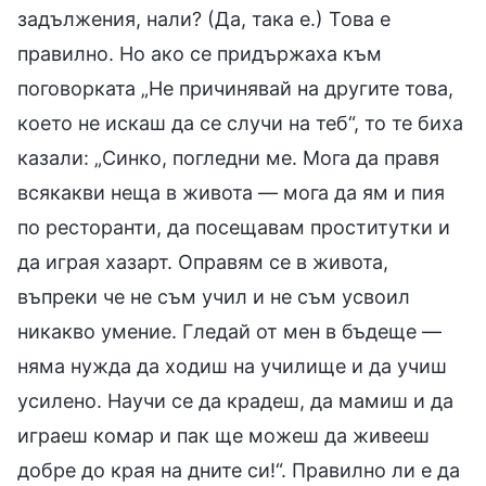
задължения, нали? (Да, така е.) Това е
правилно. Но ако се придържаха към
поговорката „Не причинявай на другите това,
което не искаш да се случи на теб“, то те биха
казали: „Синко, погледни ме. Мога да правя
всякакви неща в живота — мога да ям и пия
по ресторанти, да посещавам проститутки и
да играя хазарт. Оправям се в живота,
въпреки че не съм учил и не съм усвоил
никакво умение. Гледай от мен в бъдеще —
няма нужда да ходиш на училище и да учиш
усилено. Научи се да крадеш, да мамиш и да
играеш комар и пак ще можеш да живееш
добре до края на дните си!“. Правилно ли е да