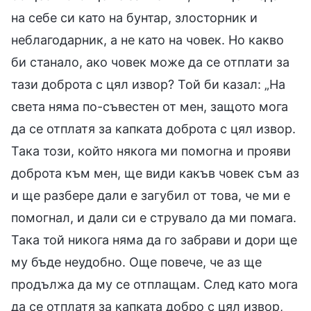
на себе си като на бунтар, злосторник и
неблагодарник, а не като на човек. Но какво
би станало, ако човек може да се отплати за
тази доброта с цял извор? Той би казал: „На
света няма по-съвестен от мен, защото мога
да се отплатя за капката доброта с цял извор.
Така този, който някога ми помогна и прояви
доброта към мен, ще види какъв човек съм аз
и ще разбере дали е загубил от това, че ми е
помогнал, и дали си е струвало да ми помага.
Така той никога няма да го забрави и дори ще
му бъде неудобно. Още повече, че аз ще
продължа да му се отплащам. След като мога
да се отплатя за капката добро с цял извор,