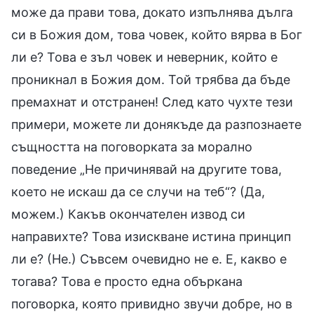
може да прави това, докато изпълнява дълга
си в Божия дом, това човек, който вярва в Бог
ли е? Това е зъл човек и неверник, който е
проникнал в Божия дом. Той трябва да бъде
премахнат и отстранен! След като чухте тези
примери, можете ли донякъде да разпознаете
същността на поговорката за морално
поведение „Не причинявай на другите това,
което не искаш да се случи на теб“? (Да,
можем.) Какъв окончателен извод си
направихте? Това изискване истина принцип
ли е? (Не.) Съвсем очевидно не е. Е, какво е
тогава? Това е просто една объркана
поговорка, която привидно звучи добре, но в