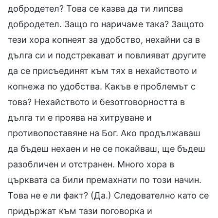
добродетел? Това се казва да ти липсва
добродетел. Защо го наричаме така? Защото
тези хора копнеят за удобство, нехайни са в
дълга си и подстрекават и повлияват другите
да се присъединят към тях в нехайството и
копнежа по удобства. Какъв е проблемът с
това? Нехайството и безотговорността в
дълга ти е проява на хитруване и
противопоставяне на Бог. Ако продължаваш
да бъдеш нехаен и не се покайваш, ще бъдеш
разобличен и отстранен. Много хора в
църквата са били премахнати по този начин.
Това не е ли факт? (Да.) Следователно като се
придържат към тази поговорка и