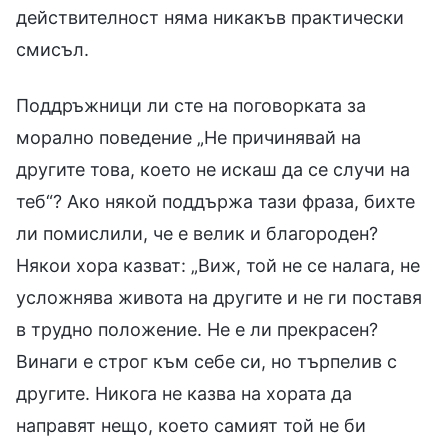
действителност няма никакъв практически
смисъл.
Поддръжници ли сте на поговорката за
морално поведение „Не причинявай на
другите това, което не искаш да се случи на
теб“? Ако някой поддържа тази фраза, бихте
ли помислили, че е велик и благороден?
Някои хора казват: „Виж, той не се налага, не
усложнява живота на другите и не ги поставя
в трудно положение. Не е ли прекрасен?
Винаги е строг към себе си, но търпелив с
другите. Никога не казва на хората да
направят нещо, което самият той не би