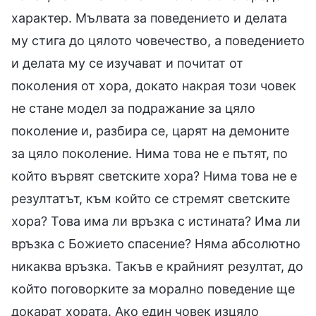
характер. Мълвата за поведението и делата
му стига до цялото човечество, а поведението
и делата му се изучават и почитат от
поколения от хора, докато накрая този човек
не стане модел за подражание за цяло
поколение и, разбира се, царят на демоните
за цяло поколение. Нима това не е пътят, по
който вървят светските хора? Нима това не е
резултатът, към който се стремят светските
хора? Това има ли връзка с истината? Има ли
връзка с Божието спасение? Няма абсолютно
никаква връзка. Такъв е крайният резултат, до
който поговорките за морално поведение ще
докарат хората. Ако един човек изцяло