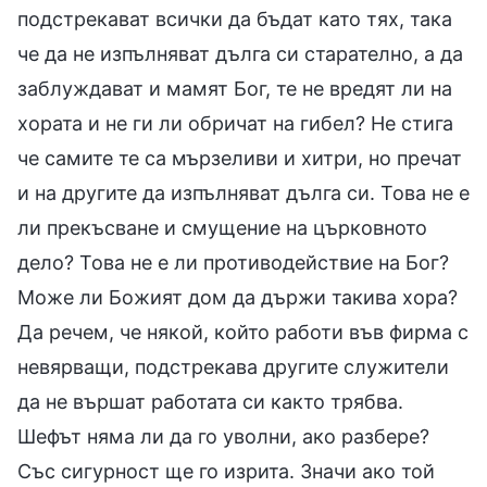
подстрекават всички да бъдат като тях, така
че да не изпълняват дълга си старателно, а да
заблуждават и мамят Бог, те не вредят ли на
хората и не ги ли обричат на гибел? Не стига
че самите те са мързеливи и хитри, но пречат
и на другите да изпълняват дълга си. Това не е
ли прекъсване и смущение на църковното
дело? Това не е ли противодействие на Бог?
Може ли Божият дом да държи такива хора?
Да речем, че някой, който работи във фирма с
невярващи, подстрекава другите служители
да не вършат работата си както трябва.
Шефът няма ли да го уволни, ако разбере?
Със сигурност ще го изрита. Значи ако той