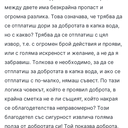
между двете има безкрайна пропаст и
огромна разлика. Това означава, че трябва да
се отплатиш дори за добротата в капка вода,
но с какво? Трябва да се отплатиш с цял
извор, т.е. с огромен брой действия и прояви,
или с голяма искреност и желание, а не да я
забравиш. Толкова е необходимо, за да се
отплатиш за добротата в капка вода, и ако се
отплатиш с по-малко, нямаш съвест. По тази
логика човекът, който е проявил доброта, в
крайна сметка не е ли същият, който накрая
се облагодетелства неправомерно? Този
благодетел със сигурност извлича голяма
полза от добротата си! Той показва доброта,