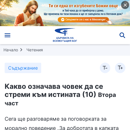
Начало
Четения
Съдържание
Какво означава човек да се
стреми към истината (10)
Втора
част
Сега ще разговаряме за поговорката за
морално поведение „За добротата в капката