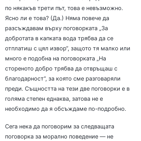
по някакъв трети път, това е невъзможно.
Ясно ли е това? (Да.) Няма повече да
разсъждавам върху поговорката „За
добротата в капката вода трябва да се
отплатиш с цял извор“, защото тя малко или
много е подобна на поговорката „На
стореното добро трябва да отвръщаш с
благодарност“, за която сме разговаряли
преди. Същността на тези две поговорки е в
голяма степен еднаква, затова не е
необходимо да я обсъждаме по-подробно.
Сега нека да поговорим за следващата
поговорка за морално поведение — не