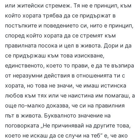
или житейски стремеж. Тя не е принцип, към
който хората трябва да се придържат в
постъпките и поведението си, нито е принцип,
според който хората да се стремят към
правилната посока и цел в живота. Дори и да
се придържаш към това изискване,
единственото, което то прави, е да те възпира
от неразумни действия в отношенията ти с
хората, но това не значи, че имаш истинска
любов към тях или че наистина им помагаш, а
още по-малко доказва, че си на правилния
път в живота. Буквалното значение на
поговорката „Не причинявай на другите това,
което не искаш да се случи на теб“ е, че ако