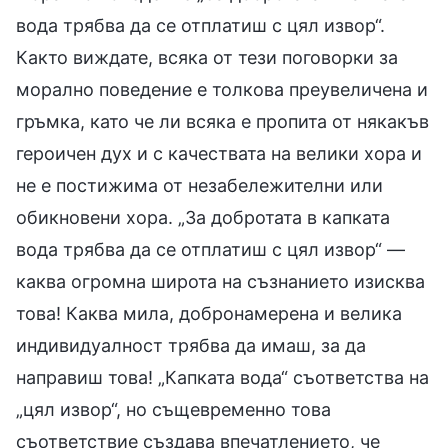
вода трябва да се отплатиш с цял извор“.
Както виждате, всяка от тези поговорки за
морално поведение е толкова преувеличена и
гръмка, като че ли всяка е пропита от някакъв
героичен дух и с качествата на велики хора и
не е постижима от незабележителни или
обикновени хора. „За добротата в капката
вода трябва да се отплатиш с цял извор“ —
каква огромна широта на съзнанието изисква
това! Каква мила, добронамерена и велика
индивидуалност трябва да имаш, за да
направиш това! „Капката вода“ съответства на
„цял извор“, но същевременно това
съответствие създава впечатлението, че