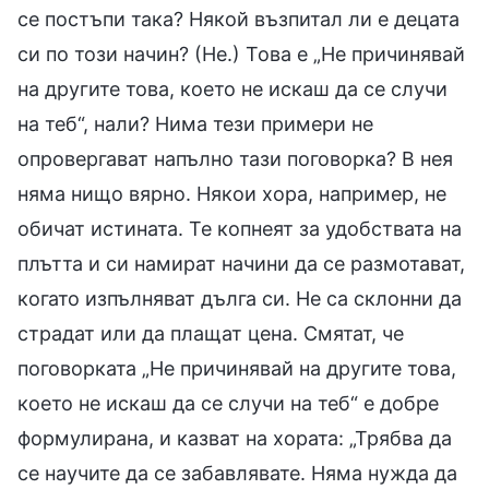
се постъпи така? Някой възпитал ли е децата
си по този начин? (Не.) Това е „Не причинявай
на другите това, което не искаш да се случи
на теб“, нали? Нима тези примери не
опровергават напълно тази поговорка? В нея
няма нищо вярно. Някои хора, например, не
обичат истината. Те копнеят за удобствата на
плътта и си намират начини да се размотават,
когато изпълняват дълга си. Не са склонни да
страдат или да плащат цена. Смятат, че
поговорката „Не причинявай на другите това,
което не искаш да се случи на теб“ е добре
формулирана, и казват на хората: „Трябва да
се научите да се забавлявате. Няма нужда да