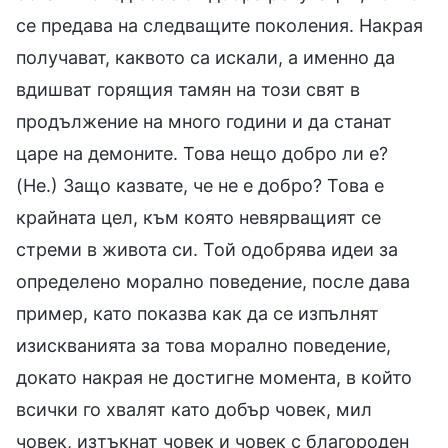
се предава на следващите поколения. Накрая
получават, каквото са искали, а именно да
вдишват горящия тамян на този свят в
продължение на много години и да станат
царе на демоните. Това нещо добро ли е?
(Не.) Защо казвате, че не е добро? Това е
крайната цел, към която невярващият се
стреми в живота си. Той одобрява идеи за
определено морално поведение, после дава
пример, като показва как да се изпълнят
изискванията за това морално поведение,
докато накрая не достигне момента, в който
всички го хвалят като добър човек, мил
човек, изтъкнат човек и човек с благороден