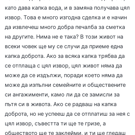
като дава капка вода, и в замяна получава цял
извор. Това е много изгодна сделка и е начин
да извлечеш много добра печалба за сметка
на другите. Нима не е така? В този живот на
всеки човек ще му се случи да приеме една
капка доброта. Ако за всяка капка трябва да
се отплаща с цял извор, цял живот няма да
може да се издължи, поради което няма да
може да изпълни семейните и обществените
си ангажименти, камо ли да се замисли за
пътя си в живота. Ако се радваш на капка
доброта, но не успееш да се отплатиш за нея с
цял извор, съвестта ти ще те гризе, а
обществото ще те заклейми, и ти ще гледаш