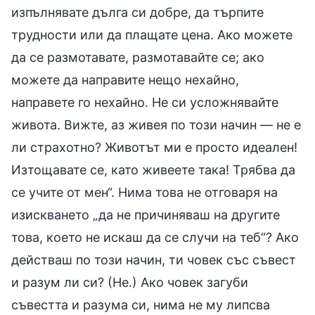
изпълнявате дълга си добре, да търпите
трудности или да плащате цена. Ако можете
да се размотавате, размотавайте се; ако
можете да направите нещо нехайно,
направете го нехайно. Не си усложнявайте
живота. Вижте, аз живея по този начин — не е
ли страхотно? Животът ми е просто идеален!
Изтощавате се, като живеете така! Трябва да
се учите от мен“. Нима това не отговаря на
изискването „да не причиняваш на другите
това, което не искаш да се случи на теб“? Ако
действаш по този начин, ти човек със съвест
и разум ли си? (Не.) Ако човек загуби
съвестта и разума си, нима не му липсва