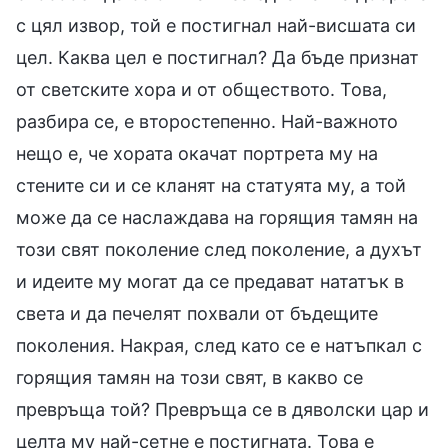
с цял извор, той е постигнал най-висшата си
цел. Каква цел е постигнал? Да бъде признат
от светските хора и от обществото. Това,
разбира се, е второстепенно. Най-важното
нещо е, че хората окачат портрета му на
стените си и се кланят на статуята му, а той
може да се наслаждава на горящия тамян на
този свят поколение след поколение, а духът
и идеите му могат да се предават нататък в
света и да печелят похвали от бъдещите
поколения. Накрая, след като се е натъпкал с
горящия тамян на този свят, в какво се
превръща той? Превръща се в дяволски цар и
целта му най-сетне е постигната. Това е