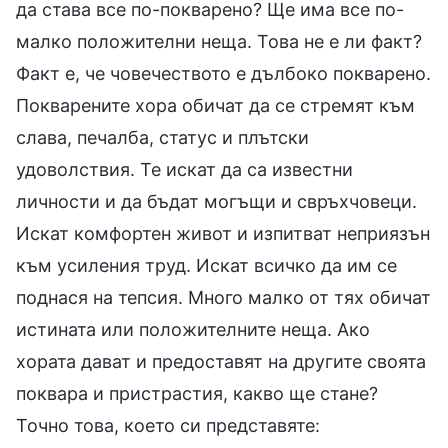
да става все по-покварено? Ще има все по-
малко положителни неща. Това не е ли факт?
Факт е, че човечеството е дълбоко покварено.
Покварените хора обичат да се стремят към
слава, печалба, статус и плътски
удоволствия. Те искат да са известни
личности и да бъдат могъщи и свръхчовеци.
Искат комфортен живот и изпитват неприязън
към усиления труд. Искат всичко да им се
поднася на тепсия. Много малко от тях обичат
истината или положителните неща. Ако
хората дават и предоставят на другите своята
поквара и пристрастия, какво ще стане?
Точно това, което си представяте: