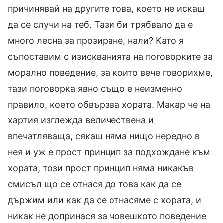
причинявай на другите това, което не искаш
да се случи на теб. Тази би трябвало да е
много лесна за прозиране, нали? Като я
съпоставим с изискванията на поговорките за
морално поведение, за които вече говорихме,
тази поговорка явно също е неизменно
правило, което обвързва хората. Макар че на
хартия изглежда величествена и
впечатляваща, сякаш няма нищо нередно в
нея и уж е прост принцип за подхождане към
хората, този прост принцип няма никакъв
смисъл що се отнася до това как да се
държим или как да се отнасяме с хората, и
никак не допринася за човешкото поведение