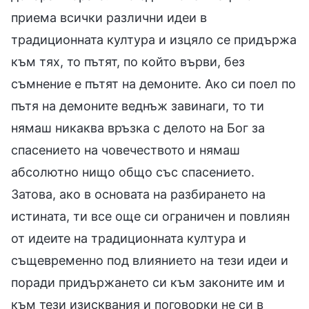
приема всички различни идеи в
традиционната култура и изцяло се придържа
към тях, то пътят, по който върви, без
съмнение е пътят на демоните. Ако си поел по
пътя на демоните веднъж завинаги, то ти
нямаш никаква връзка с делото на Бог за
спасението на човечеството и нямаш
абсолютно нищо общо със спасението.
Затова, ако в основата на разбирането на
истината, ти все още си ограничен и повлиян
от идеите на традиционната култура и
същевременно под влиянието на тези идеи и
поради придържането си към законите им и
към тези изисквания и поговорки не си в