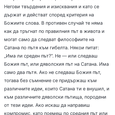
Негови твърдения и изисквания и като се
държат и действат според критерия на
Божиите слова. В противен случай те няма
как да тръгнат по правилния път в живота и
могат само да следват философиите на
Сатана по пътя към гибелта. Някои питат:
„Има ли среден път?“. Не — или следваш
Божия път, или дяволския път на Сатана. Има
само два пътя. Ако не следваш Божия път,
тогава без съмнение се придържаш към
различните идеи, които Сатана ти е внушил, и
към различните дяволски пътища, породени
от тези идеи. Ако искаш да направиш
компромис, като поемеш по средния път или