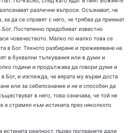
път. По-късно, след като ядат и пият Божиите
азпознават различни въпроси. Осъзнават, че
 за да се справят с него, че трябва да приемат
в Бог. Постепенно придобиват известно
аси човечеството. Малко по малко това се
та в Бог. Тяхното разбиране и преживяване на
лят в буквални тълкувания или в думи и
колко години и продължава да говори думи и
 в Бог, и изглежда, че вярата му върви доста
ане или за себепознание и не е способен да
ъществуват в него, това означава, че той не
се е стремял към истината през няколкото
а истината реалност, първо погледнете дали