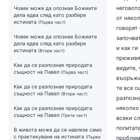
неговот
Човек може да опознае Божиите
дела едва след като разбере
от някол
истината
(Първа част)
говорят 
Човек може да опознае Божиите
започват
дела едва след като разбере
и как ги
истината
(Втора част)
преживяв
Как да се разпознае природата
видите, 
същност на Павел
(Първа част)
въоръжи
Как да се разпознае природата
те все о
същност на Павел
(Втора част)
разпозна
няколко 
Как да се разпознае природата
същност на Павел
(Трета част)
всеки сл
попитате
В живота може да се навлезе само
с практикуване на истината
(Първа
проблем.