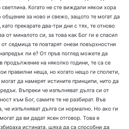
светлина. Когато не сте виждали някои хора
 общение за ново и свежо, защото те могат да
 като прекарате два-три дни с тях, те отново
 от миналото си, за това как Бог ги е спасил
о от седмица те повтарят онези повърхностни
 напредък ли е? От пръв поглед можете да
 в продължение на няколко години, те са се
ои правилни неща, но когато нещо ги сполети,
е могат да намерят истините принципи, нито да
апредък. Въпреки че изпълняват дълга си от
ност към Бог, самите те не разбират. Във
, че изпълняват дълга си нормално. Но ако ги
огат да ви дадат ясен отговор. Това е
азбираха истината, щяха да са способни да