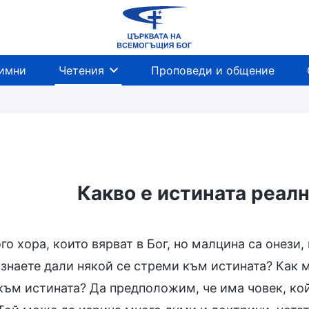
имни
Четения
Проповеди и общение
Какво е истината реал
о хора, които вярват в Бог, но малцина са онези
ознаете дали някой се стреми към истината? Как 
към истината? Да предположим, че има човек, ко