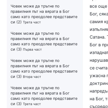
Човек може да тръгне по
все още 
правилния път на вярата в Бог
Бог, сяк
само като преодолее представите
самия кр
си (2)
Трета част
изпълняв
Човек може да тръгне по
Сатана. 
правилния път на вярата в Бог
само като преодолее представите
Бог в п
си (3)
Първа част
изпадна
нарушав
Човек може да тръгне по
правилния път на вярата в Бог
се счита
само като преодолее представите
ужасна г
си (3)
Втора част
доктрина
Човек може да тръгне по
напредъ
правилния път на вярата в Бог
само като преодолее представите
на Бог, 
си (3)
Трета част
съсредот