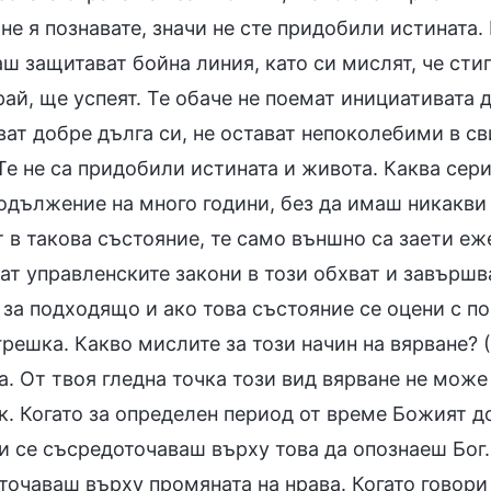
не я познавате, значи не сте придобили истината.
аш защитават бойна линия, като си мислят, че сти
ай, ще успеят. Те обаче не поемат инициативата 
ат добре дълга си, не остават непоколебими в сви
Те не са придобили истината и живота. Каква сер
родължение на много години, без да имаш никакви
т в такова състояние, те само външно са заети еж
ат управленските закони в този обхват и завършва
 за подходящо и ако това състояние се оцени с п
решка. Какво мислите за този начин на вярване? (
. От твоя гледна точка този вид вярване не може
к. Когато за определен период от време Божият до
ти се съсредоточаваш върху това да опознаеш Бог.
очаваш върху промяната на нрава. Когато говори 