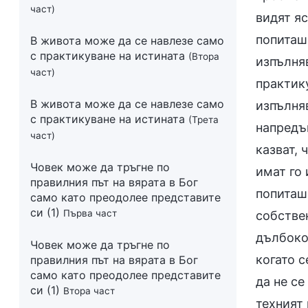
част)
видят яс
попиташ
В живота може да се навлезе само
с практикуване на истината
(Втора
изпълняв
част)
практику
В живота може да се навлезе само
изпълняв
с практикуване на истината
(Трета
напредък
част)
казват, 
Човек може да тръгне по
имат го 
правилния път на вярата в Бог
попиташ 
само като преодолее представите
си (1)
Първа част
собстве
дълбоко,
Човек може да тръгне по
когато с
правилния път на вярата в Бог
само като преодолее представите
да не се
си (1)
Втора част
техният 