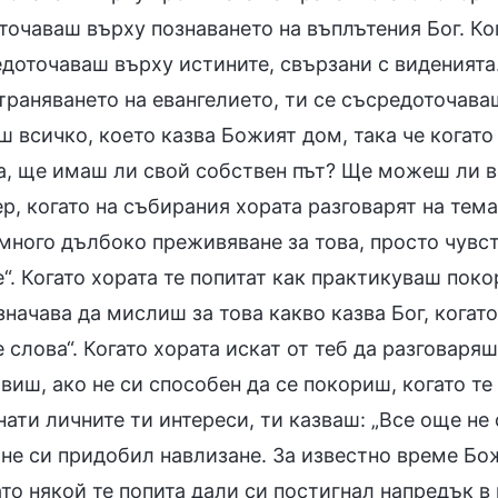
точаваш върху познаването на въплътения Бог. Ког
доточаваш върху истините, свързани с виденията.
траняването на евангелието, ти се съсредоточава
 всичко, което казва Божият дом, така че когато
а, ще имаш ли свой собствен път? Ще можеш ли в
, когато на събирания хората разговарят на тема
много дълбоко преживяване за това, просто чувст
“. Когато хората те попитат как практикуваш поко
значава да мислиш за това какво казва Бог, когат
 слова“. Когато хората искат от теб да разговаря
виш, ако не си способен да се покориш, когато те
нати личните ти интереси, ти казваш: „Все още не
 не си придобил навлизане. За известно време Бож
ато някой те попита дали си постигнал напредък в