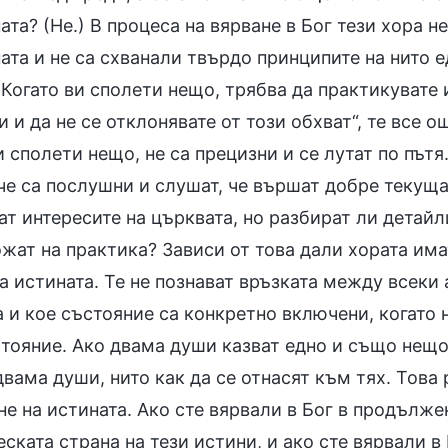
ата? (Не.) В процеса на вярване в Бог тези хора н
ата и не са схванали твърдо принципите на нито е
„Когато ви сполети нещо, трябва да практикувате 
 и да не се отклонявате от този обхват“, те все о
и сполети нещо, не са прецизни и се лутат по пъ
че са послушни и слушат, че вършат добре текущат
т интересите на църквата, но разбират ли детайли
ожат на практика? Зависи от това дали хората им
а истината. Те не познават връзката между всеки 
 и кое състояние са конкретно включени, когато 
тояние. Ако двама души казват едно и също нещо,
двама души, нито как да се отнасят към тях. Това 
е на истината. Ако сте вярвали в Бог в продължен
ската страна на тези истини, и ако сте вярвали 