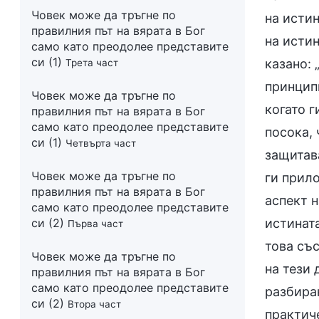
Човек може да тръгне по
на истин
правилния път на вярата в Бог
на истин
само като преодолее представите
си (1)
казано: 
Трета част
принципи
Човек може да тръгне по
когато г
правилния път на вярата в Бог
само като преодолее представите
посока, 
си (1)
Четвърта част
защитава
Човек може да тръгне по
ги прил
правилния път на вярата в Бог
аспект н
само като преодолее представите
си (2)
истината
Първа част
това със
Човек може да тръгне по
на тези 
правилния път на вярата в Бог
само като преодолее представите
разбиран
си (2)
Втора част
практиче