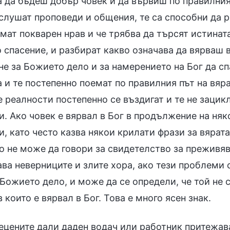
 да бъдеш добър човек и да вървиш по правилния 
слушат проповеди и общения, те са способни да р
мат покварен нрав и че трябва да търсят истината,
 спасение, и разбират какво означава да вярваш 
не за Божието дело и за намерението на Бог да сп
 и те постепенно поемат по правилния път на вяра
 реалности постепенно се въздигат и те не зацик
и. Ако човек е вярвал в Бог в продължение на ня
, като често казва някои крилати фрази за вярата
о не може да говори за свидетелство за преживяв
ва неверниците и злите хора, ако тези проблеми с
Божието дело, и може да се определи, че той не 
в които е вярвал в Бог. Това е много ясен знак.
рецените дали даден водач или работник притежав