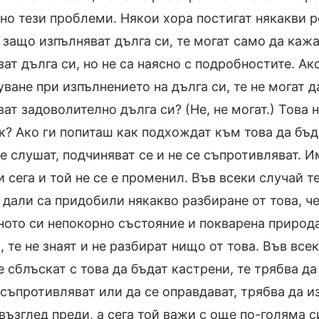
но тези проблеми. Някои хора постигат някакви ре
 защо изпълняват дълга си, те могат само да кажа
ат дълга си, но не са наясно с подробностите. А
ване при изпълнението на дълга си, те не могат да
ат задоволително дълга си? (Не, не могат.) Това 
? Ако ги попиташ как подхождат към това да бъда
че слушат, подчиняват се и не се съпротивляват. 
и сега и той не се е променил. Във всеки случай т
дали са придобили някакво разбиране от това, че
ното си непокорно състояние и покварена природа
 те не знаят и не разбират нищо от това. Във вс
е сблъскат с това да бъдат кастрени, те трябва да
 съпротивляват или да се оправдават, трябва да и
възглед преди, а сега той важи с още по-голяма 