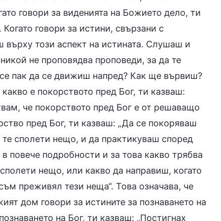
ато говори за виденията на Божието дело, ти
 Когато говори за истини, свързани с
ш върху този аспект на истината. Слушаш и
 никой не проповядва проповеди, за да те
се пак да се движиш напред? Как ще вървиш?
 какво е покорството пред Бог, ти казваш:
вам, че покорството пред Бог е от решаващо
рство пред Бог, ти казваш: „Да се покоряваш
о те сполети нещо, и да практикуваш според
ш в повече подробности и за това какво трябва
 сполети нещо, или какво да направиш, когато
 съм преживял тези неща“. Това означава, че
ият дом говори за истините за познаването на
 познаването на Бог, ти казваш: „Постигнах