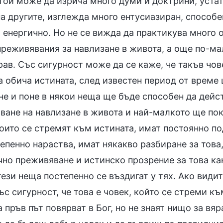
Той може да изрича много думи и доктрини, устат
а другите, изглежда много ентусиазиран, способе
 енергично. Но не се вижда да практикува много 
преживявания за навлизане в живота, а още по-ма
ав. Със сигурност може да се каже, че такъв чов
 обича истината, след известен период от време 
не и поне в някои неща ще бъде способен да дейс
ване на навлизане в живота и най-малкото ще пок
които се стремят към истината, имат постоянно п
епенно нараства, имат някакво разбиране за това,
но преживяване и истинско прозрение за това как
ези неща постепенно се въздигат у тях. Ако види
ъс сигурност, че това е човек, който се стреми к
а пръв път повярват в Бог, но не знаят нищо за вяр