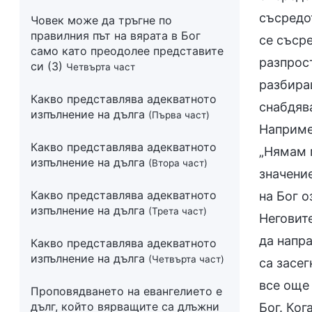
съсредо
Човек може да тръгне по
правилния път на вярата в Бог
се съсре
само като преодолее представите
разпрос
си (3)
Четвърта част
разбираш
Какво представлява адекватното
снабдяв
изпълнение на дълга
(Първа част)
Например
Какво представлява адекватното
„Нямам 
изпълнение на дълга
(Втора част)
значение
Какво представлява адекватното
на Бог о
изпълнение на дълга
(Трета част)
Неговите
да напра
Какво представлява адекватното
изпълнение на дълга
(Четвърта част)
са засег
все още
Проповядването на евангелието е
дълг, който вярващите са длъжни
Бог. Ког