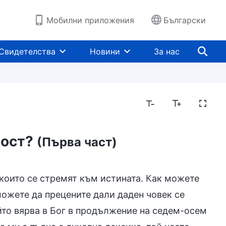
Мобилни приложения
Български
Свидетелства
Новини
За нас
ност?
(Първа част)
, които се стремят към истината. Как можете
можете да прецените дали даден човек се
йто вярва в Бог в продължение на седем-осем