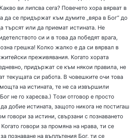
 Какво ви липсва сега? Повечето хора вярват в
га да се придържат към думите „вяра в Бог“ до
да търсят или да приемат истината. Не
детелството си и в това да победят врага,
иозна грешка! Колко жалко е да си вярвал в
 житейски преживявания. Когато хората
едневно, придържат се към някои правила, не
т текущата си работа. В човешките очи това
омощта на истината, те не са извършили
Бог не го харесва.) Този отговор е просто
 да добие истината, защото никога не постигаш
м говори за истини, свързани с познаването
 Когато говори за промяна на нрава, ти се
за познаване на въплътения Бог, ти се