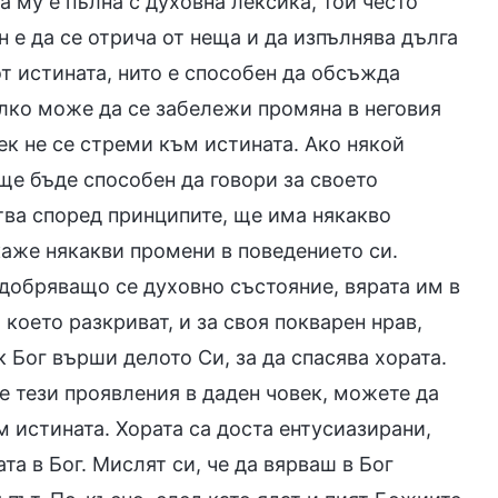
а му е пълна с духовна лексика, той често
н е да се отрича от неща и да изпълнява дълга
от истината, нито е способен да обсъжда
лко може да се забележи промяна в неговия
ек не се стреми към истината. Ако някой
ще бъде способен да говори за своето
тва според принципите, ще има някакво
аже някакви промени в поведението си.
одобряващо се духовно състояние, вярата им в
 което разкриват, и за своя покварен нрав,
 Бог върши делото Си, за да спасява хората.
те тези проявления в даден човек, можете да
ъм истината. Хората са доста ентусиазирани,
ата в Бог. Мислят си, че да вярваш в Бог