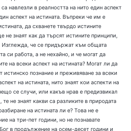
е са навлезли в реалността на нито един аспект
дин аспект на истината. Въпреки че им е
истината, да схванете твърдо истините
ще не знаят как да търсят истините принципи,
тя. Изглежда, че се придържат към общата
а си работа, а не нехайно, и че могат да
те на всеки аспект на истината? Могат ли да
ат истинско познание и преживяване за всеки
аспект на истината, нито знаят кои аспекти на
нещо се случи, или какъв нрав е предизвикал
 те не знаят какви са разликите в природата
разбиране на истината ли е? Това не е
ие на три-пет години, но не познавате
в Бог в продължение на осем-десет години и