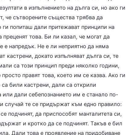
зултати в изпълнението на дълга си, но ако ги
т, че сътворените същества трябва да
ко ги попиташ дали притежават принципи на
 преценят това. Би ли казал, че могат да
не е напредък. Не е ли неприятно да няма
т кастрени, докато изпълняват дълга си, те
Имали са този принцип преди няколко години,
е просто правят това, което им се казва. Ако ги
 са били кастрени, дали са открили
 или дали себепознанието им е станало по-
еки случай те се придържат към едно правило:
 се подчинят, да приспособят манталитета си,
здържат и кротко да се подчинят. Такъв е бил
сила. Дали това е проявление на придобиване