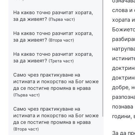
означава
слова и 
На какво точно разчитат хората,
за да живеят?
хората и
(Първа част)
Божието
На какво точно разчитат хората,
разбира
за да живеят?
(Втора част)
натрупва
На какво точно разчитат хората,
истините
за да живеят?
(Трета част)
доктрин
Само чрез практикуване на
доктрини
истината и покорство на Бог може
добре, н
да се постигне промяна в нрава
(Първа част)
разпозна
познава 
Само чрез практикуване на
истината и покорство на Бог може
години, 
да се постигне промяна в нрава
(Втора част)
За да п