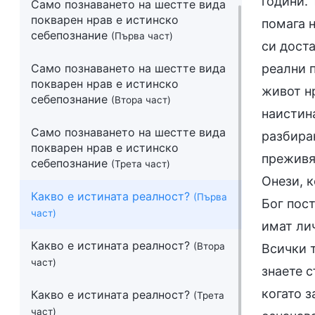
години. 
Само познаването на шестте вида
покварен нрав е истинско
помага н
себепознание
(Първа част)
си доста
Само познаването на шестте вида
реални 
покварен нрав е истинско
живот нр
себепознание
(Втора част)
наистина
Само познаването на шестте вида
разбира
покварен нрав е истинско
преживя
себепознание
(Трета част)
Онези, 
Какво е истината реалност?
(Първа
Бог пост
част)
имат лич
Какво е истината реалност?
(Втора
Всички т
част)
знаете с
когато з
Какво е истината реалност?
(Трета
част)