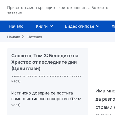
погрешни възгледи, човек може да
Приветстваме търсещите, които копнеят за Божието
се промени истински
(Първа част)
явяване
Само ако познае собствените си
Начало
Книги
Видеоклипове
Х
погрешни възгледи, човек може да
се промени истински
(Втора част)
Начало
Четения
Истинско доверие се постига
само с истинско покорство
(Първа
Словото, Том 3: Беседите на
част)
Христос от последните дни
(Цели глави)
Истинско доверие се постига
само с истинско покорство
(Втора
част)
Има мног
Истинско доверие се постига
само с истинско покорство
да разп
(Трета
част)
стреми 