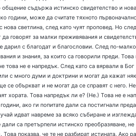
о общение съдържа истинско свидетелство и нова 
ко години, може да считате тяхното първоначално
с нова светлина, след като чуят проповед. Но след
 да говорят за малки преживявания и свидетелства
 е дарил с благодат и благословии. След по-малк
ания и знания, за които са говорили преди. Това
че това не е напредък. След като са вярвали в Бог
ли с много думи и доктрини и могат да кажат няк
ще се объркват и не могат да се справят с него. Н
ят хората. Това напредък ли е? (Не.) Това не е н
години, ако ги попитате дали са постигнали преда
учай идват навреме за всяко събиране и изглежда
 дали са претърпели истинско преобразяване, не м
 Това показва, че те не разбират истината. Ако р