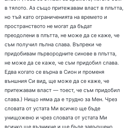
в тялото. Аз също притежавам власт в плътта,
но тъй като ограниченията на времето и
пространството не могат да бъдат
преодолени в плътта, не може да се каже, че
съм получил пълна слава. Въпреки че
придобивам първородните синове в плътта,
не може да се каже, че съм придобил слава.
Едва когато се върна в Сион и променя
външния Си вид, ще може да се каже, че
притежавам власт — тоест, че съм придобил
слава.) Нищо няма да е трудно за Мен. Чрез
словата от устата Ми всичко ще бъде
унищожено и чрез словата от устата Ми
всичко ще възникне и ще бъде завършено.