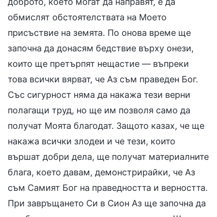
доброто, което могат да направят, е да
обмислят обстоятелствата на Моето
присъствие на земята. По онова време ще
започна да донасям бедствие върху онези,
които ще претърпят нещастие — въпреки
това всички вярват, че Аз съм праведен Бог.
Със сигурност няма да накажа тези верни
полагащи труд, но ще им позволя само да
получат Моята благодат. Защото казах, че ще
накажа всички злодеи и че тези, които
вършат добри дела, ще получат материалните
блага, което давам, демонстрирайки, че Аз
съм Самият Бог на праведността и верността.
При завръщането Си в Сион Аз ще започна да