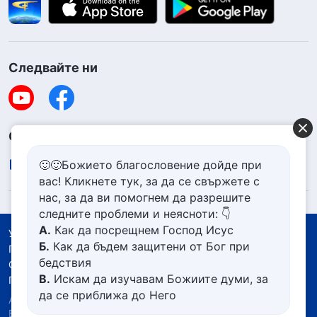
Следвайте ни
Свържете се с нас
contact.bg@godfootsteps.org
🙂🙂Божието благословение дойде при
вас! Кликнете тук, за да се свържете с
нас, за да ви помогнем да разрешите
следните проблеми и неясноти: 👇
А.
Как да посрещнем Господ Исус
Условия за ползване
Б.
Как да бъдем защитени от Бог при
Политика за поверителност
бедствия
Със съдействието на
В.
Искам да изучавам Божиите думи, за
Политика за бисквитките
да се приближа до Него
Авторско право © 2026
Църквата на Всемогъщия
Г.
Как да се отървем от болезнения
Бог.
Всички права запазени.