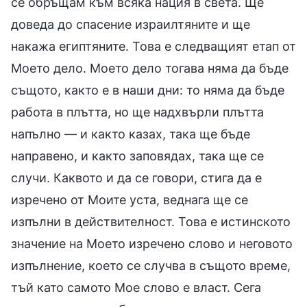
се обръщам към всяка нация в света. Ще
доведа до спасение израилтяните и ще
накажа египтяните. Това е следващият етап от
Моето дело. Моето дело тогава няма да бъде
същото, както е в наши дни: то няма да бъде
работа в плътта, но ще надхвърли плътта
напълно — и както казах, така ще бъде
направено, и както заповядах, така ще се
случи. Каквото и да се говори, стига да е
изречено от Моите уста, веднага ще се
изпълни в действителност. Това е истинското
значение на Моето изречено слово и неговото
изпълнение, което се случва в същото време,
тъй като самото Мое слово е власт. Сега