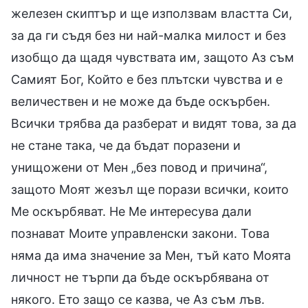
железен скиптър и ще използвам властта Си,
за да ги съдя без ни най-малка милост и без
изобщо да щадя чувствата им, защото Аз съм
Самият Бог, Който е без плътски чувства и е
величествен и не може да бъде оскърбен.
Всички трябва да разберат и видят това, за да
не стане така, че да бъдат поразени и
унищожени от Мен „без повод и причина“,
защото Моят жезъл ще порази всички, които
Ме оскърбяват. Не Ме интересува дали
познават Моите управленски закони. Това
няма да има значение за Мен, тъй като Моята
личност не търпи да бъде оскърбявана от
някого. Ето защо се казва, че Аз съм лъв.