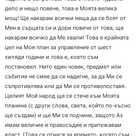
дело и нещо повече, това е Моята велика
мощ! Ще накарам всички неща да се боят от
Мен в сърцата си и дори повече от това, ще
накарам всичко да Ме хвали! Това е крайната
цел на Моя план за управление от шест
хиляди години и това е, което съм
постановил. Нито един човек, предмет или
събитие не смее да се надигне, за да Ми се
съпротивлява или да Ми се противопоставя.
Целият Мой народ ще се стече към Моята
планина (с други слова, света, който по-късно
ще създам) и ще Ми се подчини, защото Аз
имам величие и правосъдие и притежавам
власт. (Това се отнася за времето, когато съм