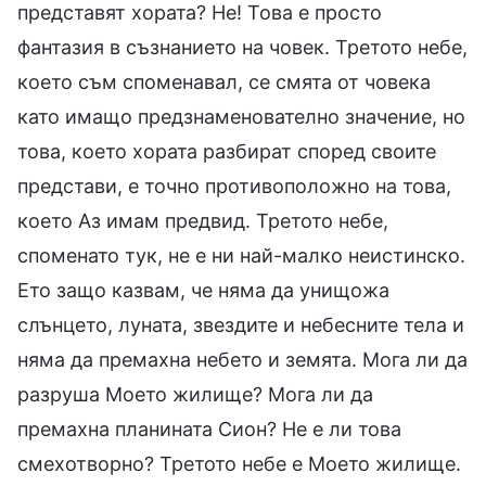
представят хората? Не! Това е просто
фантазия в съзнанието на човек. Третото небе,
което съм споменавал, се смята от човека
като имащо предзнаменователно значение, но
това, което хората разбират според своите
представи, е точно противоположно на това,
което Аз имам предвид. Третото небе,
споменато тук, не е ни най-малко неистинско.
Ето защо казвам, че няма да унищожа
слънцето, луната, звездите и небесните тела и
няма да премахна небето и земята. Мога ли да
разруша Моето жилище? Мога ли да
премахна планината Сион? Не е ли това
смехотворно? Третото небе е Моето жилище.