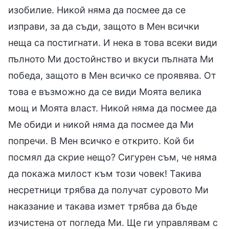
изобилие. Никой няма да посмее да се
изправи, за да съди, защото в Мен всички
неща са постигнати. И нека в това всеки види
пълното Ми достойнство и вкуси пълната Ми
победа, защото в Мен всичко се проявява. От
това е възможно да се види Моята велика
мощ и Моята власт. Никой няма да посмее да
Ме обиди и никой няма да посмее да Ми
попречи. В Мен всичко е открито. Кой би
посмял да скрие нещо? Сигурен съм, че няма
да покажа милост към този човек! Такива
несретници трябва да получат суровото Ми
наказание и такава измет трябва да бъде
изчистена от погледа Ми. Ще ги управлявам с