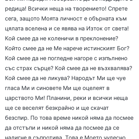
редица! Всички неща на творението! Спрете
сега, защото Моята личност е обърната към
цялата вселена и се явява на Изток от света!
Кой смее да не коленичи в преклонение?
Който смее да не Ме нарече истинският Бог?
Кой смее да не погледне нагоре с изпълнено
със страх сърце? Кой смее да не възхвалява?
Кой смее да не ликува? Народът Ми ще чуе
гласа Ми и синовете Ми ще оцелеят в
царството Ми! Планини, реки и всички неща
ще се веселят безкрайно и ще скачат
безспир. По това време никой няма да посмее
да отстъпи и никой няма да посмее да се
надигне в съпротива. Това е Моето чудесно