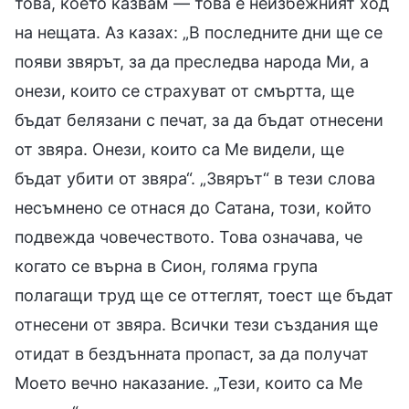
това, което казвам — това е неизбежният ход
на нещата. Аз казах: „В последните дни ще се
появи звярът, за да преследва народа Ми, а
онези, които се страхуват от смъртта, ще
бъдат белязани с печат, за да бъдат отнесени
от звяра. Онези, които са Ме видели, ще
бъдат убити от звяра“. „Звярът“ в тези слова
несъмнено се отнася до Сатана, този, който
подвежда човечеството. Това означава, че
когато се върна в Сион, голяма група
полагащи труд ще се оттеглят, тоест ще бъдат
отнесени от звяра. Всички тези създания ще
отидат в бездънната пропаст, за да получат
Моето вечно наказание. „Тези, които са Ме