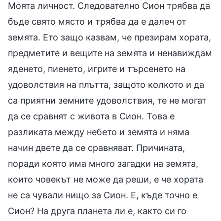
Моята личност. Следователно Сион трябва да
бъде свято място и трябва да е далеч от
земята. Ето защо казвам, че презирам хората,
предметите и вещите на земята и ненавиждам
яденето, пиенето, игрите и търсенето на
удоволствия на плътта, защото колкото и да
са приятни земните удоволствия, те не могат
да се сравнят с живота в Сион. Това е
разликата между небето и земята и няма
начин двете да се сравняват. Причината,
поради която има много загадки на земята,
които човекът не може да реши, е че хората
не са чували нищо за Сион. Е, къде точно е
Сион? На друга планета ли е, както си го