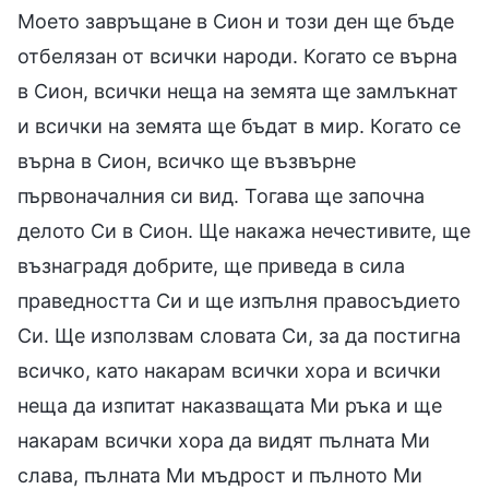
Моето завръщане в Сион и този ден ще бъде
отбелязан от всички народи. Когато се върна
в Сион, всички неща на земята ще замлъкнат
и всички на земята ще бъдат в мир. Когато се
върна в Сион, всичко ще възвърне
първоначалния си вид. Тогава ще започна
делото Си в Сион. Ще накажа нечестивите, ще
възнаградя добрите, ще приведа в сила
праведността Си и ще изпълня правосъдието
Си. Ще използвам словата Си, за да постигна
всичко, като накарам всички хора и всички
неща да изпитат наказващата Ми ръка и ще
накарам всички хора да видят пълната Ми
слава, пълната Ми мъдрост и пълното Ми