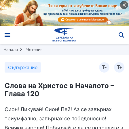
Начало
Четения
Съдържание
Слова на Христос в Началото –
Глава 120
Сион! Ликувай! Сион! Пей! Аз се завърнах
триумфално, завърнах се победоносно!
Всички народи! Побързайте да се подредите в