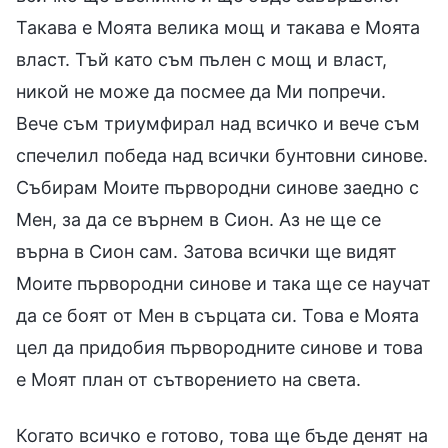
Такава е Моята велика мощ и такава е Моята
власт. Тъй като съм пълен с мощ и власт,
никой не може да посмее да Ми попречи.
Вече съм триумфирал над всичко и вече съм
спечелил победа над всички бунтовни синове.
Събирам Моите първородни синове заедно с
Мен, за да се върнем в Сион. Аз не ще се
върна в Сион сам. Затова всички ще видят
Моите първородни синове и така ще се научат
да се боят от Мен в сърцата си. Това е Моята
цел да придобия първородните синове и това
е Моят план от сътворението на света.
Когато всичко е готово, това ще бъде денят на