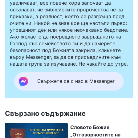
увеличават, все повече хора започват да
осъзнават, че библейските пророчества не са
приказки, а реалност, която се разгръща пред
очите ни. Никой не знае кое ще настъпи първо:
утрешният ден или някое неочаквано бедствие.
Ако желаете да посрещнете завръщането на
Господ със семейството си и да намерите
безопасност под Божията закрила, кликнете
върху Messenger, за да се присъедините към
нашата група за изучаване. Не чакайте до утре.
Свържете се с нас в Messenger
Свързано съдържание
Словото Божие
„Отговорностите на