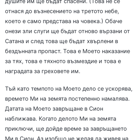
душите им ще бъдат спасени. (Това не се
отнася до възнесението на третото небе,
което е само представа на човека.) Обаче
онези зли слуги ще бъдат отново вързани от
Сатана и след това ще бъдат хвърлени в
бездънната пропаст. Това е Моето наказание
за тях, това е тяхното възмездие и това е
наградата за греховете им.
Тъй като темпото на Моето дело се ускорява,
времето Ми на земята постепенно намалява.
Датата на Моето завръщане в Сион
наближава. Когато делото Ми на земята
приключи, ще дойде време за завръщането
Ми в Сион. Аз изобщо не желая да живея на