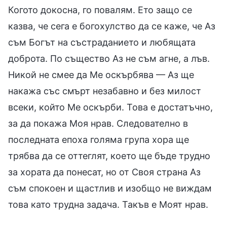
Когото докосна, го повалям. Ето защо се
казва, че сега е богохулство да се каже, че Аз
съм Богът на състраданието и любящата
доброта. По същество Аз не съм агне, а лъв.
Никой не смее да Ме оскърбява — Аз ще
накажа със смърт незабавно и без милост
всеки, който Ме оскърби. Това е достатъчно,
за да покажа Моя нрав. Следователно в
последната епоха голяма група хора ще
трябва да се оттеглят, което ще бъде трудно
за хората да понесат, но от Своя страна Аз
съм спокоен и щастлив и изобщо не виждам
това като трудна задача. Такъв е Моят нрав.