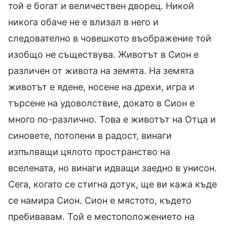
той е богат и величествен дворец. Никой
никога обаче не е влизал в него и
следователно в човешкото въображение той
изобщо не съществува. Животът в Сион е
различен от живота на земята. На земята
животът е ядене, носене на дрехи, игра и
търсене на удоволствие, докато в Сион е
много по-различно. Това е животът на Отца и
синовете, потопени в радост, винаги
изпълващи цялото пространство на
вселената, но винаги идващи заедно в унисон.
Сега, когато се стигна дотук, ще ви кажа къде
се намира Сион. Сион е мястото, където
пребивавам. Той е местоположението на