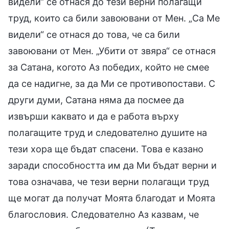
видели“ се отнася до тези верни полагащи
труд, които са били завоювани от Мен. „Са Ме
видели“ се отнася до това, че са били
завоювани от Мен. „Убити от звяра“ се отнася
за Сатана, когото Аз победих, който не смее
да се надигне, за да Ми се противопостави. С
други думи, Сатана няма да посмее да
извърши каквато и да е работа върху
полагащите труд и следователно душите на
тези хора ще бъдат спасени. Това е казано
заради способността им да Ми бъдат верни и
това означава, че тези верни полагащи труд
ще могат да получат Моята благодат и Моята
благословия. Следователно Аз казвам, че