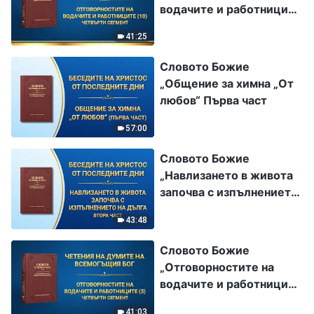
водачите и работниците
(10)“ Четвърти сегмент
41:25
Словото Божие
„Общение за химна „От
любов“ Първа част
57:00
Словото Божие
„Навлизането в живота
започва с изпълнението
на дълга“ Втора част
43:48
Словото Божие
„Отговорностите на
водачите и работниците
(3)“ Четвърти сегмент
41:03