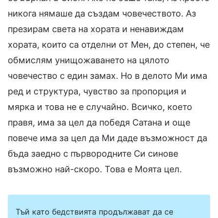
никога нямаше да създам човечеството. Аз
презирам света на хората и ненавиждам
хората, които са отделни от Мен, до степен, че
обмислям унищожаването на цялото
човечество с един замах. Но в делото Ми има
ред и структура, чувство за пропорция и
мярка и това не е случайно. Всичко, което
правя, има за цел да победя Сатана и още
повече има за цел да Ми даде възможност да
бъда заедно с първородните Си синове
възможно най-скоро. Това е Моята цел.
Тъй като бедствията продължават да се