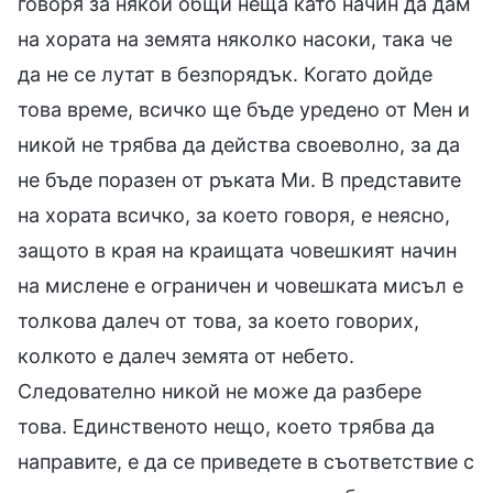
говоря за някои общи неща като начин да дам
на хората на земята няколко насоки, така че
да не се лутат в безпорядък. Когато дойде
това време, всичко ще бъде уредено от Мен и
никой не трябва да действа своеволно, за да
не бъде поразен от ръката Ми. В представите
на хората всичко, за което говоря, е неясно,
защото в края на краищата човешкият начин
на мислене е ограничен и човешката мисъл е
толкова далеч от това, за което говорих,
колкото е далеч земята от небето.
Следователно никой не може да разбере
това. Единственото нещо, което трябва да
направите, е да се приведете в съответствие с