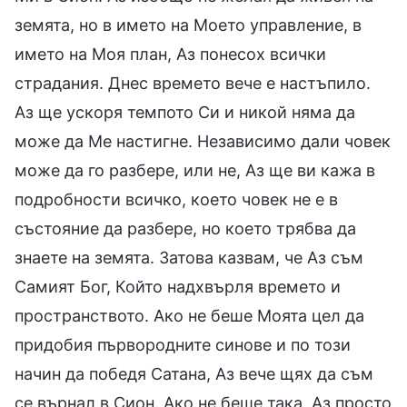
земята, но в името на Моето управление, в
името на Моя план, Аз понесох всички
страдания. Днес времето вече е настъпило.
Аз ще ускоря темпото Си и никой няма да
може да Ме настигне. Независимо дали човек
може да го разбере, или не, Аз ще ви кажа в
подробности всичко, което човек не е в
състояние да разбере, но което трябва да
знаете на земята. Затова казвам, че Аз съм
Самият Бог, Който надхвърля времето и
пространството. Ако не беше Моята цел да
придобия първородните синове и по този
начин да победя Сатана, Аз вече щях да съм
се върнал в Сион. Ако не беше така, Аз просто