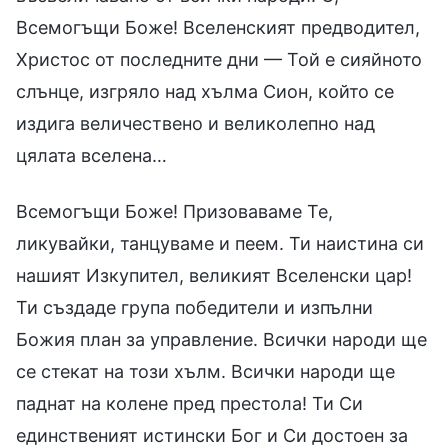
Всемогъщи Боже! Вселенският предводител,
Христос от последните дни — Той е сияйното
слънце, изгряло над хълма Сион, който се
издига величествено и великолепно над
цялата вселена…
Всемогъщи Боже! Призоваваме Те,
ликувайки, танцуваме и пеем. Ти наистина си
нашият Изкупител, великият Вселенски цар!
Ти създаде група победители и изпълни
Божия план за управление. Всички народи ще
се стекат на този хълм. Всички народи ще
паднат на колене пред престола! Ти Си
единственият истински Бог и Си достоен за