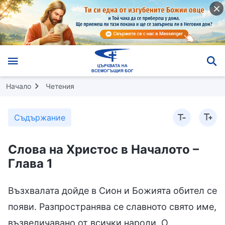
Начало
Четения
Съдържание
Слова на Христос в Началото –
Глава 1
Възхвалата дойде в Сион и Божията обител се
появи. Разпространява се славното свято име,
възвеличавано от всички народи. О,