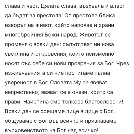
слава и чест. Цялата слава, възхвала и власт
да бъдат за престола! От престола блика
изворът на живот, който напоява и храни
многобройния Божи народ. Животът се
променя с всеки ден; съпътстват ни нова
светлина и откровения, които неизменно
носят със себе си нови прозрения за Бог. Чрез
изживяванията си ние постигаме пълна
увереност в Бог. Словата Му се явяват
непрестанно, явяват се в онези, които са
прави. Наистина сме толкова благословени!
Всеки ден се срещаме лице в лице с Бог,
общуваме с Бог във всичко и признаваме
върховенството на Бог над всичко!