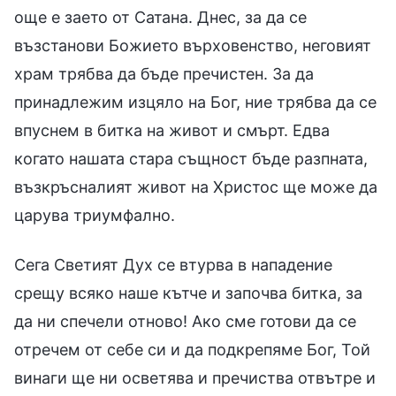
още е заето от Сатана. Днес, за да се
възстанови Божието върховенство, неговият
храм трябва да бъде пречистен. За да
принадлежим изцяло на Бог, ние трябва да се
впуснем в битка на живот и смърт. Едва
когато нашата стара същност бъде разпната,
възкръсналият живот на Христос ще може да
царува триумфално.
Сега Светият Дух се втурва в нападение
срещу всяко наше кътче и започва битка, за
да ни спечели отново! Ако сме готови да се
отречем от себе си и да подкрепяме Бог, Той
винаги ще ни осветява и пречиства отвътре и