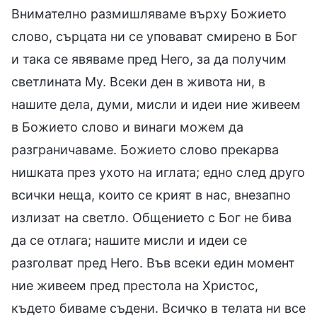
Внимателно размишляваме върху Божието
слово, сърцата ни се уповават смирено в Бог
и така се явяваме пред Него, за да получим
светлината Му. Всеки ден в живота ни, в
нашите дела, думи, мисли и идеи ние живеем
в Божието слово и винаги можем да
разграничаваме. Божието слово прекарва
нишката през ухото на иглата; едно след друго
всички неща, които се крият в нас, внезапно
излизат на светло. Общението с Бог не бива
да се отлага; нашите мисли и идеи се
разголват пред Него. Във всеки един момент
ние живеем пред престола на Христос,
където биваме съдени. Всичко в телата ни все