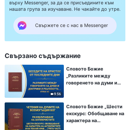
върху Messenger, за да се присъедините към
нашата група за изучаване. Не чакайте до утре.
Свържете се с нас в Messenger
Свързано съдържание
Словото Божие
„Разликите между
говоренето на думи и
доктрини и реалността
9:56
на истината“ (Откъс 65)
Словото Божие „Шести
екскурс: Обобщаване на
характера на
антихристите и на