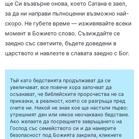
ще Си възвърне онова, което Сатана е заел,
за да ни направи пълноценни възможно най-
скоро. Не губете време — изживявайте всеки
момент в Божието слово. Съзиждайте се
заедно със светиите, бъдете доведени в
царството и навлезте в славата заедно с Бог.
Тъй като бедствията продължават да се
увеличават, все повече хора започват да
осъзнават, че библейските пророчества не са
приказки, а реалност, която се разгръща пред
очите ни. Никой не знае кое ще настъпи първо:
утрешният ден или някое неочаквано бедствие.
Ако желаете да посрещнете завръщането на
Господ със семейството си и да намерите
безопасност под Божията закрила, кликнете