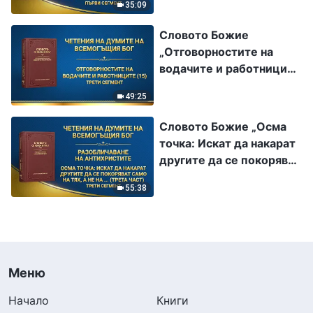
35:09
техния нрав същност
(трета част)“ Първи
Словото Божие
сегмент
„Отговорностите на
водачите и работниците
(15)“ Трети сегмент
49:25
Словото Божие „Осма
точка: Искат да накарат
другите да се покоряват
само на тях, а не на
55:38
истината или на Бог
(трета част)“ Трети
сегмент
Меню
Начало
Книги