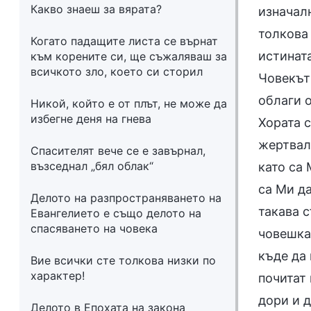
Какво знаеш за вярата?
изначалн
толкова 
Когато падащите листа се върнат
истината
към корените си, ще съжаляваш за
всичкото зло, което си сторил
Човекът 
облаги о
Никой, който е от плът, не може да
избегне деня на гнева
Хората с
жертвали
Спасителят вече се е завърнал,
възседнал „бял облак“
като са 
са Ми да
Делото на разпространяването на
такава 
Евангелието е също делото на
спасяването на човека
човешка 
къде да
Вие всички сте толкова низки по
характер!
почитат 
дори и д
Делото в Епохата на закона