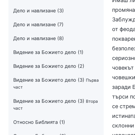
Имаш ли
промяна
Дело и навлизане (3)
Заблужда
Дело и навлизане (7)
от феода
Дело и навлизане (8)
покваре
безполе
Видение за Божието дело (1)
сериозно
Видение за Божието дело (2)
човекът 
човешки
Видение за Божието дело (3)
Първа
заради Б
част
търси по
Видение за Божието дело (3)
Втора
се стрем
част
истината
Относно Библията (1)
склонни 