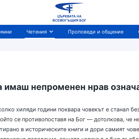
имни
Четения
Проповеди и общение
а имаш непроменен нрав означа
колко хиляди години поквара човекът е станал без
ойто се противопоставя на Бог — дотолкова, че н
тирано в историческите книги и дори самият чове