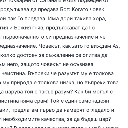
о покварен от Сатана и е бил подведен от
 продължава да предава Бог: Когато човек
той пак Го предава. Има дори такива хора,
тия и Божия гняв, продължават да Го
ил първоначалното си предназначение и че
редназначение. Човекът, какъвто го виждам Аз,
 колко достоен за съжаление се опитва да
ъм него, защото човекът не осъзнава
 неистина. Въпреки че разумът му е толкова
 му природа е толкова низка, но въпреки това
да царува той с такъв разум? Как би могъл с
аистина няма срам! Той е един самонадеян
овии, предлагам първо да намерят огледало и
 необходимите качества, за да бъдеш цар?