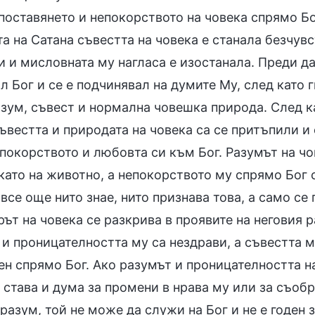
оставянето и непокорството на човека спрямо Бог
а на Сатана съвестта на човека e станала безчувс
 и мисловната му нагласа е изостанала. Преди да
л Бог и се е подчинявал на думите Му, след като г
азум, съвест и нормална човешка природа. След к
ъвестта и природата на човека са се притъпили и 
покорството и любовта си към Бог. Разумът на чо
ато на животно, а непокорството му спрямо Бог с
все още нито знае, нито признава това, а само се
ът на човека се разкрива в проявите на неговия 
и проницателността му са нездрави, а съвестта м
н спрямо Бог. Ако разумът и проницателността на 
става и дума за промени в нрава му или за съобр
разум, той не може да служи на Бог и не е годен 