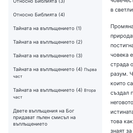
човечес
Относно Библията (3)
в светли
Относно Библията (4)
Промяна
Тайната на въплъщението (1)
природат
Тайната на въплъщението (2)
постигна
човека е
Тайната на въплъщението (3)
страда о
Тайната на въплъщението (4)
Първа
разум. Ч
част
които са
Тайната на въплъщението (4)
Втора
създал 
част
неговото
Двете въплъщения на Бог
истината
придават пълен смисъл на
това как
въплъщението
знаят за