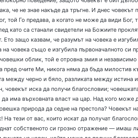
непокорно поведение, защото човекът е бил дълбок
ака, че не знае накъде да тръгне. И днес човекът
г, той Го предава, а когато не може да види Бог, 
след като са станали свидетели на Божиите прокля
. Ето защо казвам, че разумът на човека е изгуб
а на човека също е изгубила първоначалното си п
 човешки облик, той е отровна змия и независимо
а пред очите Ми, никога няма да бъда милостив к
та между черно и бяло, разликата между истина и
, човекът иска да получи благословии; човешката
 да има върховната власт на цар. Над кого може 
човешка природа да седне на престола? Човекът н
! На тези от вас, които искат да получат благосл
еднат собственото си грозно отражение — имаш ли