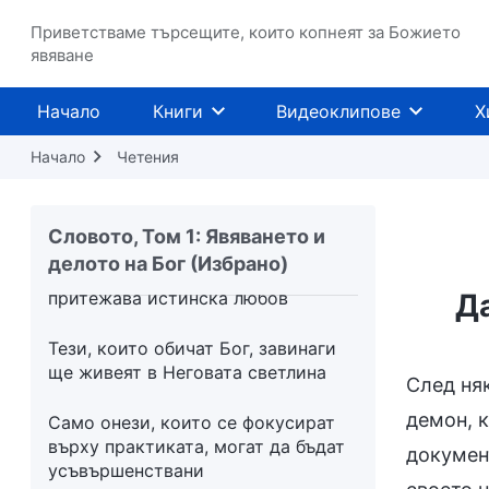
предано в Бог
Приветстваме търсещите, които копнеят за Божието
Кратка беседа относно
явяване
„Хилядолетното царство настъпи“
Начало
Книги
Видеоклипове
Х
Само онези, които познават Бог,
могат да свидетелстват за Него
Начало
Четения
Как Петър опозна Исус
Словото, Том 1: Явяването и
Само чрез преминаване през
делото на Бог (Избрано)
облагородяване човек може да
притежава истинска любов
Д
Тези, които обичат Бог, завинаги
ще живеят в Неговата светлина
След ня
демон, к
Само онези, които се фокусират
върху практиката, могат да бъдат
докумен
усъвършенствани