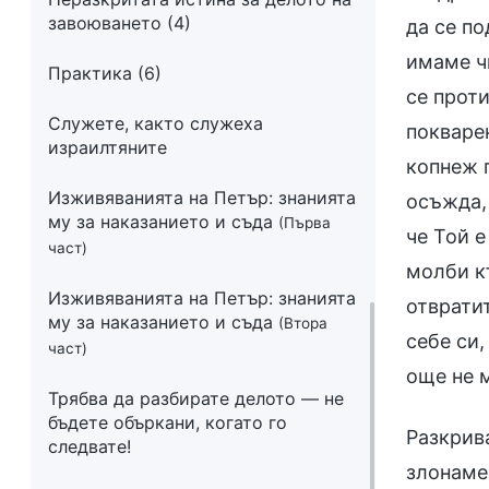
завоюването (4)
да се по
имаме чи
Практика (6)
се проти
Служете, както служеха
покварен
израилтяните
копнеж п
Изживяванията на Петър: знанията
осъжда, 
му за наказанието и съда
(Първа
че Той е
част)
молби къ
Изживяванията на Петър: знанията
отврати
му за наказанието и съда
(Втора
себе си,
част)
още не м
Трябва да разбирате делото — не
бъдете объркани, когато го
Разкрив
следвате!
злонаме