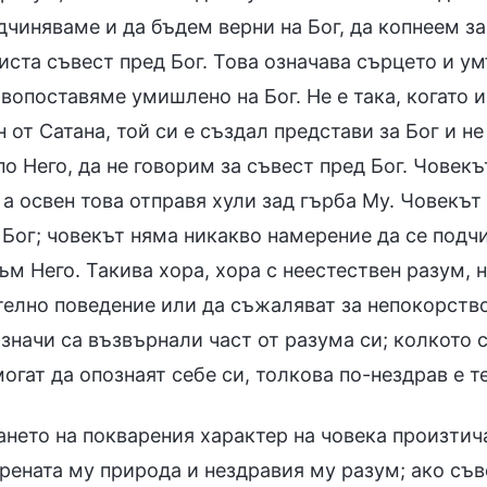
дчиняваме и да бъдем верни на Бог, да копнеем за
ста съвест пред Бог. Това означава сърцето и умъ
вопоставяме умишлено на Бог. Не е така, когато 
 от Сатана, той си е създал представи за Бог и н
о Него, да не говорим за съвест пред Бог. Човек
а освен това отправя хули зад гърба Му. Човекът
 Бог; човекът няма никакво намерение да се подч
м Него. Такива хора, хора с неестествен разум, 
телно поведение или да съжаляват за непокорство
 значи са възвърнали част от разума си; колкото 
огат да опознаят себе си, толкова по-нездрав е т
ането на покварения характер на човека произтич
рената му природа и нездравия му разум; ако съве