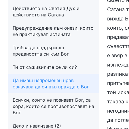
своето 
Действието на Светия Дух и
Сатана т
действието на Сатана
вижда Бо
които, 
Предупреждение към онези, които
не практикуват истината
предават
съвестт
Трябва да поддържаш
предаността си към Бог
е звяр в
изглежд
Ти от съживилите се ли си?
разлика
Да имаш непроменен нрав
притъпен
означава да си във вражда с Бог
той иска
Всички, които не познават Бог, са
такава 
хора, които се противопоставят на
негодник
Бог
да погл
Дело и навлизане (2)