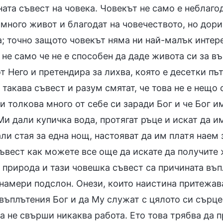
ата съвест на човека. Човекът не само е неблагод
много живот и благодат на човечеството, но дори 
; точно защото човекът няма ни най-малък интере
не само че не е способен да даде живота си за въ
т Него и претендира за лихва, която е десетки път
 такава съвест и разум смятат, че това не е нещо
 толкова много от себе си заради Бог и че Бог и
Ми дали купичка вода, протягат ръце и искат да и
ли стая за една нощ, настояват да им платя наем
съвест как можете все още да искате да получите
природа и тази човешка съвест са причината въпл
 намери подслон. Онези, които наистина притежав
въплътения Бог и да Му служат с цялото си сърце
а не свърши никаква работа. Ето това трябва да п