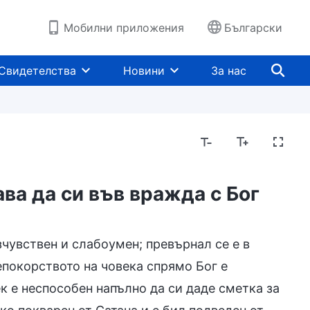
Мобилни приложения
Български
Свидетелства
Новини
За нас
ва да си във вражда с Бог
чувствен и слабоумен; превърнал се е в
епокорството на човека спрямо Бог е
к е неспособен напълно да си даде сметка за