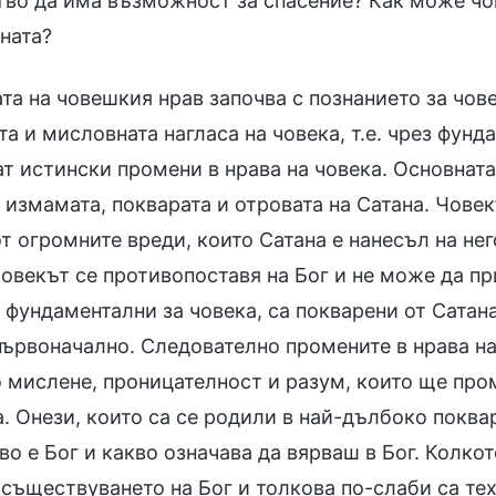
тво да има възможност за спасение? Как може чо
ната?
та на човешкия нрав започва с познанието за чов
а и мисловната нагласа на човека, т.е. чрез фун
т истински промени в нрава на човека. Основната
 измамата, покварата и отровата на Сатана. Чове
т огромните вреди, които Сатана е нанесъл на не
овекът се противопоставя на Бог и не може да пр
 фундаментални за човека, са покварени от Сатана
първоначално. Следователно промените в нрава на
 мислене, проницателност и разум, които ще пром
. Онези, които са се родили в най-дълбоко поква
во е Бог и какво означава да вярваш в Бог. Колко
 съществуването на Бог и толкова по-слаби са те