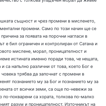
вечество с толкова упадъчен морал да живее
ешката същност и чрез промени в мисленето,
даментални промени. Само по този начин ще се
 причина за появата на порочни нагласи в
кът е бил ограничен и контролиран от Сатана и
говото мислене, морал, проницателност и
иеме истината именно поради това, че нещата,
 и са напълно различни от това, което Бог е
 човека трябва да започнат с промени в
енят познанието му за Бог и познанието му за
рената от всички земи, са още по-невежи за
то по-покварени са хората, толкова по-малко
хният разум и проницателност. Източникът на