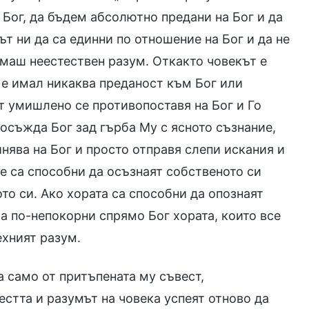
 Бог, да бъдем абсолютно предани на Бог и да
т ни да са единни по отношение на Бог и да не
имаш неестествен разум. Откакто човекът е
е е имал никаква преданост към Бог или
ът умишлено се противопоставя на Бог и Го
 осъжда Бог зад гърба Му с ясното съзнание,
инява на Бог и просто отправя слепи искания и
не са способни да осъзнаят собственото си
то си. Ако хората са способни да опознаят
са по-непокорни спрямо Бог хората, които все
ехният разум.
а само от притъпената му съвест,
стта и разумът на човека успеят отново да