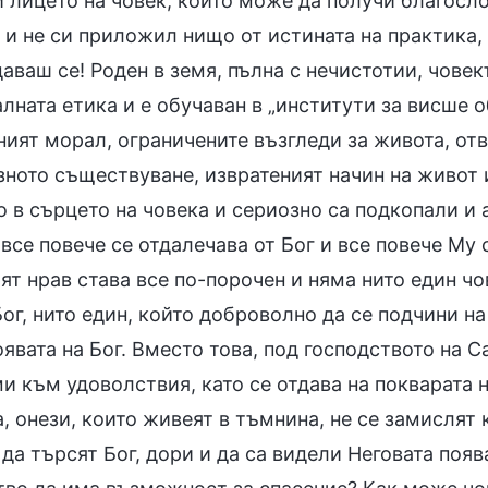
 лицето на човек, който може да получи благосло
 и не си приложил нищо от истината на практика
ваш се! Роден в земя, пълна с нечистотии, човек
лната етика и е обучаван в „институти за висше 
ният морал, ограничените възгледи за живота, от
зното съществуване, извратеният начин на живот 
 в сърцето на човека и сериозно са подкопали и а
все повече се отдалечава от Бог и все повече Му
ят нрав става все по-порочен и няма нито един чо
ог, нито един, който доброволно да се подчини на
явата на Бог. Вместо това, под господството на С
и към удоволствия, като се отдава на покварата н
, онези, които живеят в тъмнина, не се замислят 
да търсят Бог, дори и да са видели Неговата поя