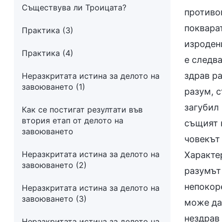
Съществува ли Троицата?
противоп
покварат
Практика (3)
изродени
Практика (4)
е следва
здрав р
Неразкритата истина за делото на
завоюването (1)
разум, с
загубил 
Как се постигат резултати във
втория етап от делото на
същият к
завоюването
човекът 
Неразкритата истина за делото на
Характер
завоюването (2)
разумът 
непокоре
Неразкритата истина за делото на
завоюването (3)
може да 
нездрав 
Неразкритата истина за делото на