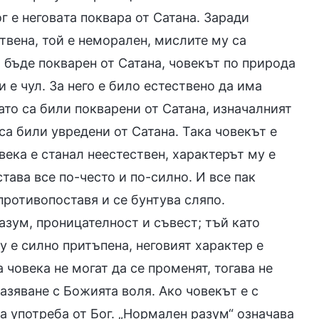
 е неговaта поквара от Сатана. Заради
твена, той е неморален, мислите му са
 бъде покварен от Сатана, човекът по природа
и е чул. За него е било естествено да има
ато са били покварени от Сатана, изначалният
са били увредени от Сатана. Така човекът е
века е станал неестествен, характерът му е
тава все по-често и по-силно. И все пак
 противопоставя и се бунтува сляпо.
разум, проницателност и съвест; тъй като
у е силно притъпена, неговият характер е
човека не могат да се променят, тогава не
азяване с Божията воля. Ако човекът е с
за употреба от Бог. „Нормален разум“ означава