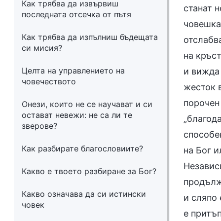
Как трябва да извървиш
станат н
последната отсечка от пътя
човешкат
Как трябва да изпълниш бъдещата
отслабв
си мисия?
на кръс
Целта на управлението на
и вижда
човечеството
жесток 
порочен
Онези, които не се научават и си
остават невежи: не са ли те
„благода
зверове?
способен
Как разбирате благословиите?
на Бог и
Независи
Какво е твоето разбиране за Бог?
продълж
Какво означава да си истински
и сляпо
човек
е притъп