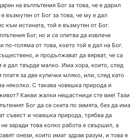
арен на въплътения Бог за това, че е дарил
е възмутен от Бог за това, че му е дал
с към истината, той е възмутен от Бог.
плътения Бог, но и се опитва да извлече
и по-голяма от това, което той е дал на Бог.
 съществено, и продължават да вярват, че са
м е дал твърде малко. Има хора, които, след
м платя за две купички мляко, или, след като
 за няколко. С такава човешка природа и
 живот? Какви жалки нещастници сте вие! Тази
ътеният Бог да се скита по земята, без да има
ат съвест и човешка природа, трябва да
 не заради това колко работа е свършил, а
равят онези, които имат здрав разум, и това е