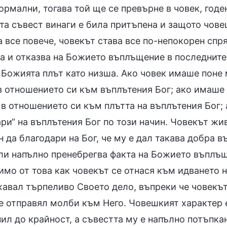
ормални, тогава той ще се превърне в човек, годе
а съвест винаги е била притъпена и защото човеш
а все повече, човекът става все по-непокорен сп
та и отказва на Божието въплъщение в последните
 Божията плът като низша. Ако човек имаше поне 
в отношението си към въплътения Бог; ако имаше
 в отношението си към плътта на въплътения Бог;
ри“ на въплътения Бог по този начин. Човекът жив
 да благодари на Бог, че му е дал такава добра 
ли напълно пренебрегва факта на Божието въплъще
мо от това как човекът се отнася към идването на
авал търпеливо Своето дело, въпреки че човекът
 е отправял молби към Него. Човешкият характер 
ил до крайност, а съвестта му е напълно потъпка