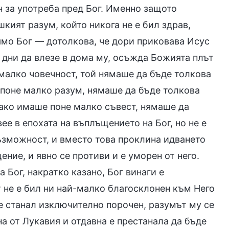
н за употреба пред Бог. Именно защото
кият разум, който никога не е бил здрав,
рямо Бог — дотолкова, че дори приковава Исус
 дни да влезе в дома му, осъжда Божията плът
малко човечност, той нямаше да бъде толкова
 поне малко разум, нямаше да бъде толкова
 ако имаше поне малко съвест, нямаше да
ее в епохата на въплъщението на Бог, но не е
възможност, и вместо това проклина идването
ние, и явно се противи и е уморен от него.
 Бог, накратко казано, Бог винаги е
 не е бил ни най-малко благосклонен към Него
е станал изключително порочен, разумът му се
на от Лукавия и отдавна е престанала да бъде