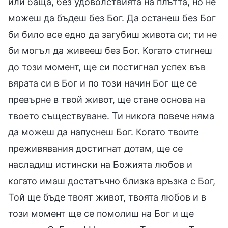
или баща, без удоволствията на плътта, но не
можеш да бъдеш без Бог. Да останеш без Бог
би било все едно да загубиш живота си; ти не
би могъл да живееш без Бог. Когато стигнеш
до този момент, ще си постигнал успех във
вярата си в Бог и по този начин Бог ще се
превърне в твой живот, ще стане основа на
твоето съществуване. Ти никога повече няма
да можеш да напуснеш Бог. Когато твоите
преживявания достигнат дотам, ще се
насладиш истински на Божията любов и
когато имаш достатъчно близка връзка с Бог,
Той ще бъде твоят живот, твоята любов и в
този момент ще се помолиш на Бог и ще