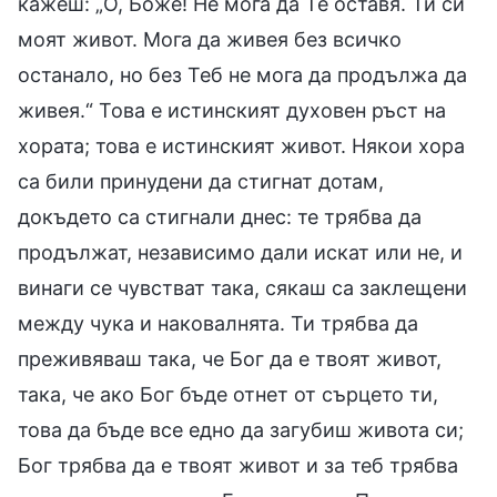
кажеш: „О, Боже! Не мога да Те оставя. Ти си
моят живот. Мога да живея без всичко
останало, но без Теб не мога да продължа да
живея.“ Това е истинският духовен ръст на
хората; това е истинският живот. Някои хора
са били принудени да стигнат дотам,
докъдето са стигнали днес: те трябва да
продължат, независимо дали искат или не, и
винаги се чувстват така, сякаш са заклещени
между чука и наковалнята. Ти трябва да
преживяваш така, че Бог да е твоят живот,
така, че ако Бог бъде отнет от сърцето ти,
това да бъде все едно да загубиш живота си;
Бог трябва да е твоят живот и за теб трябва