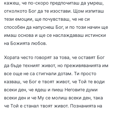
кажеш, че по-скоро предпочиташ да умреш,
отколкото Бог да те изостави. Щом изпиташ
тези емоции, ще почувстваш, че не си
способен да напуснеш Бог, и по този начин ще
имаш основа и ще се наслаждаваш истински
на Божията любов.
Хората често говорят за това, че оставят Бог
да бъде техният живот, но преживяванията им
все още не са стигнали дотам. Ти просто
казваш, че Бог е твоят живот, че Той те води
всеки ден, че ядеш и пиеш Неговите думи
всеки ден и че Му се молиш всеки ден, така
че Той е станал твоят живот. Познанията на