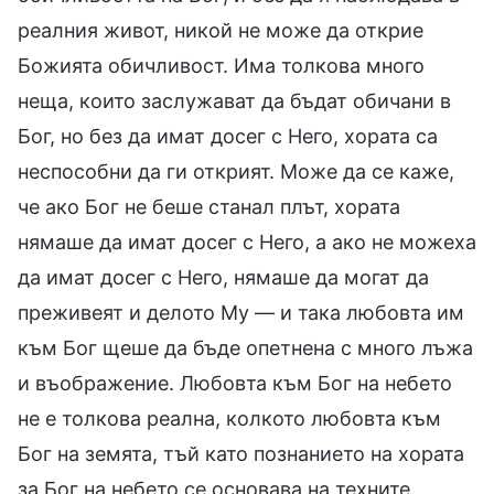
реалния живот, никой не може да открие
Божията обичливост. Има толкова много
неща, които заслужават да бъдат обичани в
Бог, но без да имат досег с Него, хората са
неспособни да ги открият. Може да се каже,
че ако Бог не беше станал плът, хората
нямаше да имат досег с Него, а ако не можеха
да имат досег с Него, нямаше да могат да
преживеят и делото Му — и така любовта им
към Бог щеше да бъде опетнена с много лъжа
и въображение. Любовта към Бог на небето
не е толкова реална, колкото любовта към
Бог на земята, тъй като познанието на хората
за Бог на небето се основава на техните