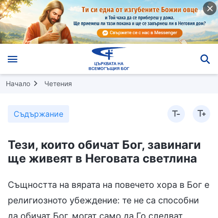
Начало
Четения
Съдържание
Тези, които обичат Бог, завинаги
ще живеят в Неговата светлина
Същността на вярата на повечето хора в Бог е
религиозното убеждение: те не са способни
да обичат Бог, могат само да Го следват