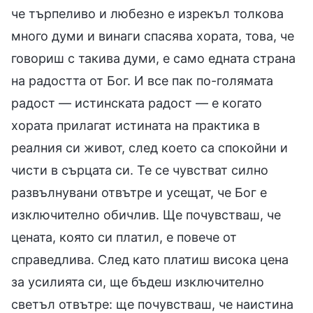
че търпеливо и любезно е изрекъл толкова
много думи и винаги спасява хората, това, че
говориш с такива думи, е само едната страна
на радостта от Бог. И все пак по-голямата
радост — истинската радост — е когато
хората прилагат истината на практика в
реалния си живот, след което са спокойни и
чисти в сърцата си. Те се чувстват силно
развълнувани отвътре и усещат, че Бог е
изключително обичлив. Ще почувстваш, че
цената, която си платил, е повече от
справедлива. След като платиш висока цена
за усилията си, ще бъдеш изключително
светъл отвътре: ще почувстваш, че наистина