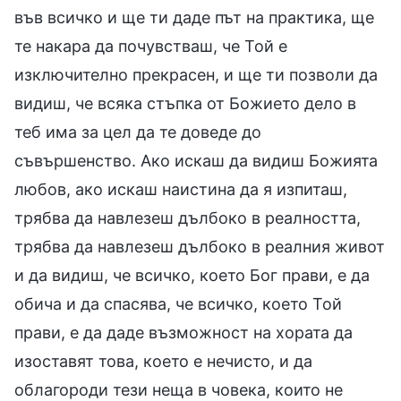
във всичко и ще ти даде път на практика, ще
те накара да почувстваш, че Той е
изключително прекрасен, и ще ти позволи да
видиш, че всяка стъпка от Божието дело в
теб има за цел да те доведе до
съвършенство. Ако искаш да видиш Божията
любов, ако искаш наистина да я изпиташ,
трябва да навлезеш дълбоко в реалността,
трябва да навлезеш дълбоко в реалния живот
и да видиш, че всичко, което Бог прави, е да
обича и да спасява, че всичко, което Той
прави, е да даде възможност на хората да
изоставят това, което е нечисто, и да
облагороди тези неща в човека, които не