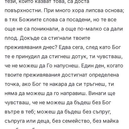
тези, които казват това, са доста
повърхностни. При много хора липсва основа;
в тях Божиите слова са посадени, но те все
още не са поникнали, а още по-малко са дали
плод. Докъде са стигнали твоите
преживявания днес? Едва сега, след като Бог
те е принудил да стигнеш дотук, ти чувстваш,
че не можеш да Го напуснеш. Един ден, когато
твоите преживявания достигнат определена
точка, ако Бог те накара да си тръгнеш, ти
няма да можеш да го направиш. Винаги ще
чувстваш, че не можеш да бъдеш без Бог
вътре в теб; можеш да бъдеш без съпруг,
съпруга или деца, без семейство, без майка