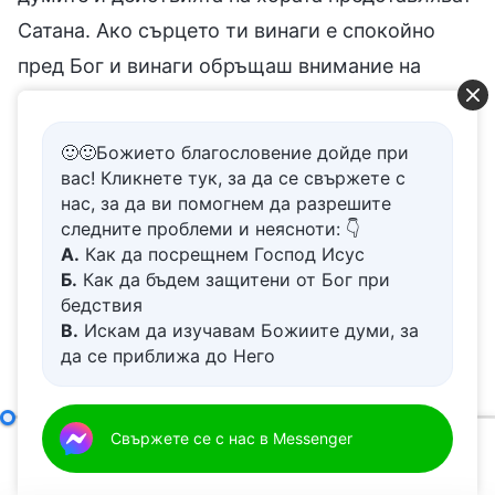
Сатана. Ако сърцето ти винаги е спокойно
пред Бог и винаги обръщаш внимание на
хората и нещата около теб, на това, което се
случва около теб, ако си загрижен за
🙂🙂Божието благословение дойде при
Божието бреме и винаги имаш сърце, което
вас! Кликнете тук, за да се свържете с
нас, за да ви помогнем да разрешите
благоговее пред Бог, тогава Бог често ще те
следните проблеми и неясноти: 👇
просвещава отвътре. В църквата има хора,
А.
Как да посрещнем Господ Исус
които са „надзиратели“: те се стремят да
Б.
Как да бъдем защитени от Бог при
бедствия
наблюдават грешките на другите и след това
В.
Искам да изучавам Божиите думи, за
да им подражават. Те не са способни да
да се приближа до Него
Г.
Как да се отървем от болезнения
правят разграничения, не мразят греха, не
живот
изпитват ненавист или отвращение към
Д.
Имам молба за молитва
Тези, които обичат Бог, завинаги ще живеят в Неговата светлина
Свържете се с нас в Messenger
сатанинските неща. Такива хора са изпълнени
00:00
39:17
със сатанински неща и в крайна сметка ще