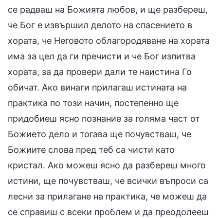
се радваш на Божията любов, и ще разбереш,
че Бог е извършил делото на спасението в
хората, че Неговото облагородяване на хората
има за цел да ги пречисти и че Бог изпитва
хората, за да провери дали те наистина Го
обичат. Ако винаги прилагаш истината на
практика по този начин, постепенно ще
придобиеш ясно познание за голяма част от
Божието дело и тогава ще почувстваш, че
Божиите слова пред теб са чисти като
кристал. Ако можеш ясно да разбереш много
истини, ще почувстваш, че всички въпроси са
лесни за прилагане на практика, че можеш да
се справиш с всеки проблем и да преодолееш