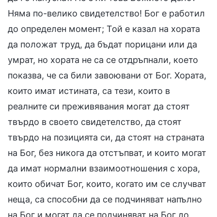
Няма по-велико свидетелство! Бог е работил
до определен момент; Той е казал на хората
да положат труд, да бъдат порицани или да
умрат, но хората не са се отдръпнали, което
показва, че са били завоювани от Бог. Хората,
които имат истината, са тези, които в
реалните си преживявания могат да стоят
твърдо в своето свидетелство, да стоят
твърдо на позицията си, да стоят на страната
на Бог, без никога да отстъпват, и които могат
да имат нормални взаимоотношения с хора,
които обичат Бог, които, когато им се случват
неща, са способни да се подчиняват напълно
на Бог и могат да се подчиняват на Бог до