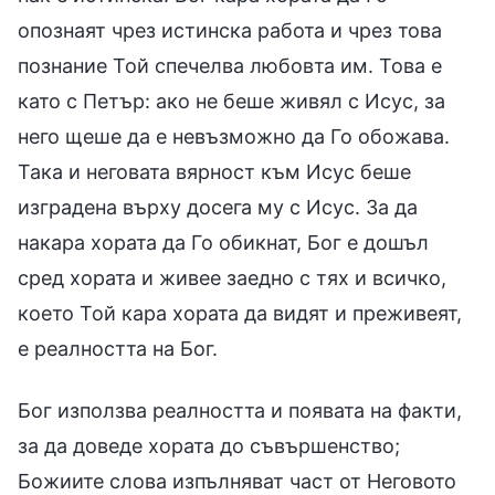
опознаят чрез истинска работа и чрез това
познание Той спечелва любовта им. Това е
като с Петър: ако не беше живял с Исус, за
него щеше да е невъзможно да Го обожава.
Така и неговата вярност към Исус беше
изградена върху досега му с Исус. За да
накара хората да Го обикнат, Бог е дошъл
сред хората и живее заедно с тях и всичко,
което Той кара хората да видят и преживеят,
е реалността на Бог.
Бог използва реалността и появата на факти,
за да доведе хората до съвършенство;
Божиите слова изпълняват част от Неговото