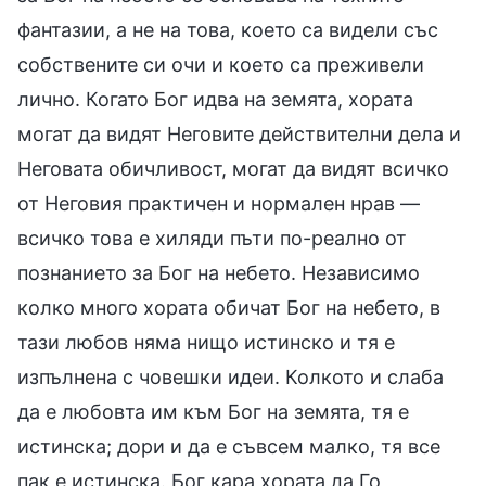
фантазии, а не на това, което са видели със
собствените си очи и което са преживели
лично. Когато Бог идва на земята, хората
могат да видят Неговите действителни дела и
Неговата обичливост, могат да видят всичко
от Неговия практичен и нормален нрав —
всичко това е хиляди пъти по-реално от
познанието за Бог на небето. Независимо
колко много хората обичат Бог на небето, в
тази любов няма нищо истинско и тя е
изпълнена с човешки идеи. Колкото и слаба
да е любовта им към Бог на земята, тя е
истинска; дори и да е съвсем малко, тя все
пак е истинска. Бог кара хората да Го