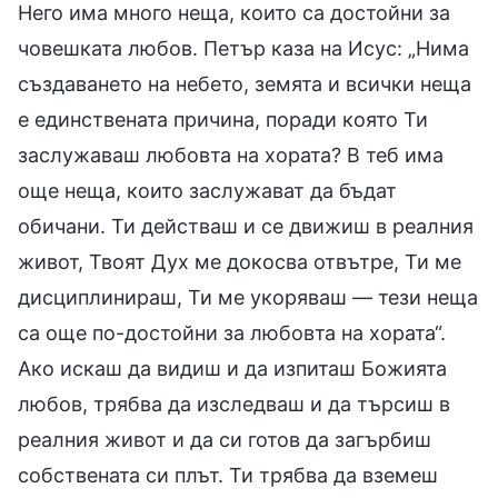
Него има много неща, които са достойни за
човешката любов. Петър каза на Исус: „Нима
създаването на небето, земята и всички неща
е единствената причина, поради която Ти
заслужаваш любовта на хората? В теб има
още неща, които заслужават да бъдат
обичани. Ти действаш и се движиш в реалния
живот, Твоят Дух ме докосва отвътре, Ти ме
дисциплинираш, Ти ме укоряваш — тези неща
са още по-достойни за любовта на хората“.
Ако искаш да видиш и да изпиташ Божията
любов, трябва да изследваш и да търсиш в
реалния живот и да си готов да загърбиш
собствената си плът. Ти трябва да вземеш