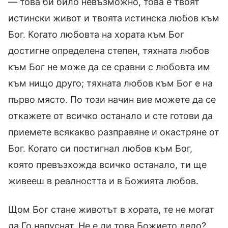
— това би било невъзможно, това е твоят
истински живот и твоята истинска любов към
Бог. Когато любовта на хората към Бог
достигне определена степен, тяхната любов
към Бог не може да се сравни с любовта им
към нищо друго; тяхната любов към Бог е на
първо място. По този начин вие можете да се
откажете от всичко останало и сте готови да
приемете всякакво разправяне и окастряне от
Бог. Когато си постигнал любов към Бог,
която превъзхожда всичко останало, ти ще
живееш в реалността и в Божията любов.
Щом Бог стане животът в хората, те не могат
да Го напуснат. Не е ли това Божието дело?