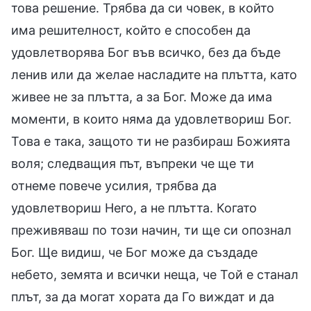
това решение. Трябва да си човек, в който
има решителност, който е способен да
удовлетворява Бог във всичко, без да бъде
ленив или да желае насладите на плътта, като
живее не за плътта, а за Бог. Може да има
моменти, в които няма да удовлетвориш Бог.
Това е така, защото ти не разбираш Божията
воля; следващия път, въпреки че ще ти
отнеме повече усилия, трябва да
удовлетвориш Него, а не плътта. Когато
преживяваш по този начин, ти ще си опознал
Бог. Ще видиш, че Бог може да създаде
небето, земята и всички неща, че Той е станал
плът, за да могат хората да Го виждат и да