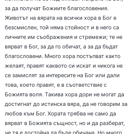
за да получат Божиите благословения.
Животът на вярата на всички хора в Бог е
безсмислен, той няма стойност и в него са
личните им съображения и стремежи; те не
вярват в Бог, за да го обичат, а за да бъдат
благословени. Много хора постъпват както
желаят, правят каквото си искат и никога не
се замислят за интересите на Бог или дали
това, което правят, е в съответствие с
Божията воля. Такива хора дори не могат да
достигнат до истинска вяра, да не говорим за
любов към Бог. Хората трябва не само да
вярват в Божията същност, но и да разберат,
че тя е достойна да бъде обичана. Но много