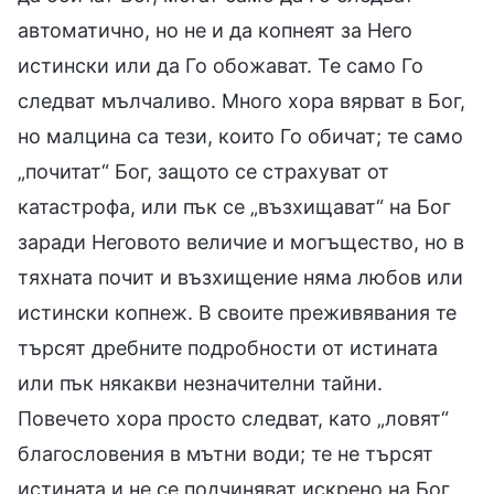
автоматично, но не и да копнеят за Него
истински или да Го обожават. Те само Го
следват мълчаливо. Много хора вярват в Бог,
но малцина са тези, които Го обичат; те само
„почитат“ Бог, защото се страхуват от
катастрофа, или пък се „възхищават“ на Бог
заради Неговото величие и могъщество, но в
тяхната почит и възхищение няма любов или
истински копнеж. В своите преживявания те
търсят дребните подробности от истината
или пък някакви незначителни тайни.
Повечето хора просто следват, като „ловят“
благословения в мътни води; те не търсят
истината и не се подчиняват искрено на Бог,