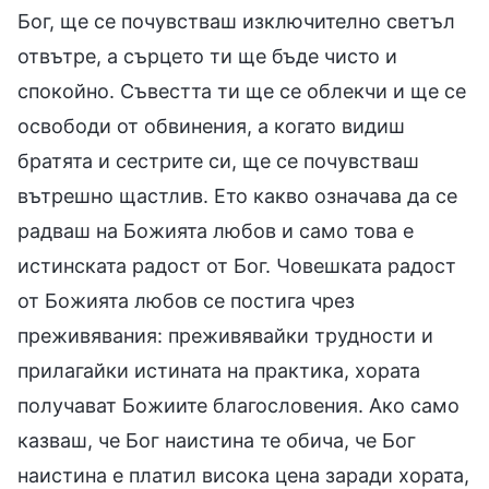
Бог, ще се почувстваш изключително светъл
отвътре, а сърцето ти ще бъде чисто и
спокойно. Съвестта ти ще се облекчи и ще се
освободи от обвинения, а когато видиш
братята и сестрите си, ще се почувстваш
вътрешно щастлив. Ето какво означава да се
радваш на Божията любов и само това е
истинската радост от Бог. Човешката радост
от Божията любов се постига чрез
преживявания: преживявайки трудности и
прилагайки истината на практика, хората
получават Божиите благословения. Ако само
казваш, че Бог наистина те обича, че Бог
наистина е платил висока цена заради хората,