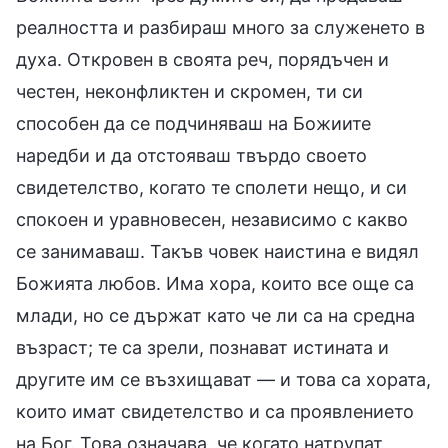
реалността и разбираш много за служенето в
духа. Откровен в своята реч, порядъчен и
честен, неконфликтен и скромен, ти си
способен да се подчиняваш на Божиите
наредби и да отстояваш твърдо своето
свидетелство, когато те сполети нещо, и си
спокоен и уравновесен, независимо с какво
се занимаваш. Такъв човек наистина е видял
Божията любов. Има хора, които все още са
млади, но се държат като че ли са на средна
възраст; те са зрели, познават истината и
другите им се възхищават — и това са хората,
които имат свидетелство и са проявлението
на Бог. Това означава, че когато натрупат