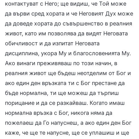
контактуват с Него; ще видиш, че Той може
да върви сред хората и че Неговият Дух може
да доведе хората до съвършенство в реалния
живот, като им позволява да видят Неговата
обичливост и да изпитат Неговата
дисциплина, укора Му и благословенията Му.
Ако винаги преживяваш по този начин, в
реалния живот ще бъдеш неотделим от Бог и
ако един ден връзката ти с Бог престане да
бъде нормална, ти ще можеш да търпиш
порицание и да се разкайваш. Когато имаш
нормална връзка с Бог, никога няма да
пожелаеш да Го напуснеш, а ако един ден Бог
каже, че ще те напусне, ще се уплашиш и ще