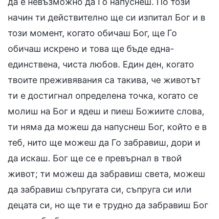
да е невъзможно да Го напуснеш. По този
начин ти действително ще си изпитал Бог и в
този момент, когато обичаш Бог, ще Го
обичаш искрено и това ще бъде една-
единствена, чиста любов. Един ден, когато
твоите преживявания са такива, че животът
ти е достигнал определена точка, когато се
молиш на Бог и ядеш и пиеш Божиите слова,
ти няма да можеш да напуснеш Бог, който е в
теб, нито ще можеш да Го забравиш, дори и
да искаш. Бог ще се е превърнал в твой
живот; ти можеш да забравиш света, можеш
да забравиш съпругата си, съпруга си или
децата си, но ще ти е трудно да забравиш Бог