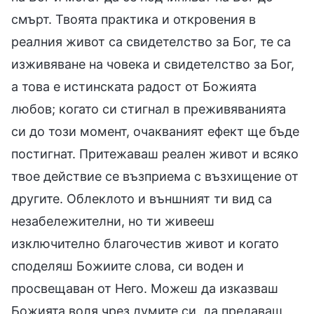
смърт. Твоята практика и откровения в
реалния живот са свидетелство за Бог, те са
изживяване на човека и свидетелство за Бог,
а това е истинската радост от Божията
любов; когато си стигнал в преживяванията
си до този момент, очакваният ефект ще бъде
постигнат. Притежаваш реален живот и всяко
твое действие се възприема с възхищение от
другите. Облеклото и външният ти вид са
незабележителни, но ти живееш
изключително благочестив живот и когато
споделяш Божиите слова, си воден и
просвещаван от Него. Можеш да изказваш
Божията воля чрез думите си, да предаваш