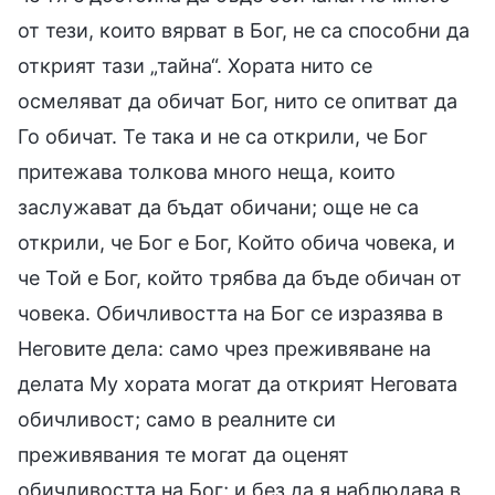
от тези, които вярват в Бог, не са способни да
открият тази „тайна“. Хората нито се
осмеляват да обичат Бог, нито се опитват да
Го обичат. Те така и не са открили, че Бог
притежава толкова много неща, които
заслужават да бъдат обичани; още не са
открили, че Бог е Бог, Който обича човека, и
че Той е Бог, който трябва да бъде обичан от
човека. Обичливостта на Бог се изразява в
Неговите дела: само чрез преживяване на
делата Му хората могат да открият Неговата
обичливост; само в реалните си
преживявания те могат да оценят
обичливостта на Бог; и без да я наблюдава в