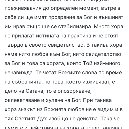
преживявания до определен момент, вътре в
себе си ще имат прозрение за Бог и външният
им нрав също ще се стабилизира. Много хора
не прилагат истината на практика и не стоят
твърдо в своето свидетелство. В такива хора
няма нито любов към Бог, нито свидетелство
за Бог и това са хората, които Той най-много
ненавижда. Те четат Божиите слова по време
на събранията, но това, което изживяват, е
дело на Сатана, то е опозоряване,
оклеветяване и хулене на Бог. При такива
хора знакът на Божията любов не е видим и в
тях Светият Дух изобщо не действа. Така че
думите и действията на хората представляват