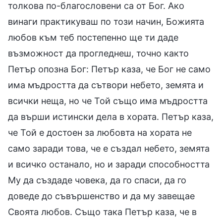
толкова по-благословени са от Бог. Ако
винаги практикуваш по този начин, Божията
любов към теб постепенно ще ти даде
възможност да прогледнеш, точно както
Петър опозна Бог: Петър каза, че Бог не само
има мъдростта да сътвори небето, земята и
всички неща, но че Той също има мъдростта
да върши истински дела в хората. Петър каза,
че Той е достоен за любовта на хората не
само заради това, че е създал небето, земята
и всичко останало, но и заради способността
Му да създаде човека, да го спаси, да го
доведе до съвършенство и да му завещае
Своята любов. Също така Петър каза, че в