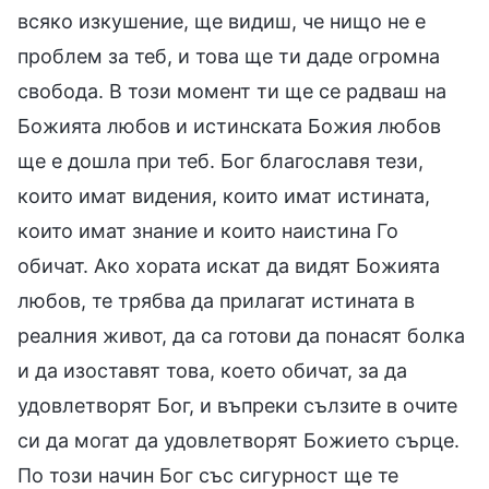
всяко изкушение, ще видиш, че нищо не е
проблем за теб, и това ще ти даде огромна
свобода. В този момент ти ще се радваш на
Божията любов и истинската Божия любов
ще е дошла при теб. Бог благославя тези,
които имат видения, които имат истината,
които имат знание и които наистина Го
обичат. Ако хората искат да видят Божията
любов, те трябва да прилагат истината в
реалния живот, да са готови да понасят болка
и да изоставят това, което обичат, за да
удовлетворят Бог, и въпреки сълзите в очите
си да могат да удовлетворят Божието сърце.
По този начин Бог със сигурност ще те