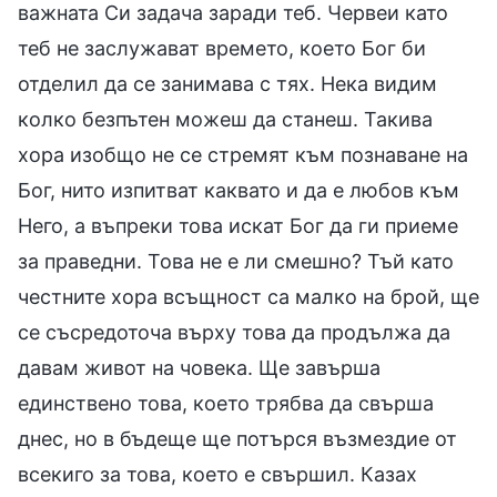
важната Си задача заради теб. Червеи като
теб не заслужават времето, което Бог би
отделил да се занимава с тях. Нека видим
колко безпътен можеш да станеш. Такива
хора изобщо не се стремят към познаване на
Бог, нито изпитват каквато и да е любов към
Него, а въпреки това искат Бог да ги приеме
за праведни. Това не е ли смешно? Тъй като
честните хора всъщност са малко на брой, ще
се съсредоточа върху това да продължа да
давам живот на човека. Ще завърша
единствено това, което трябва да свърша
днес, но в бъдеще ще потърся възмездие от
всекиго за това, което е свършил. Казах