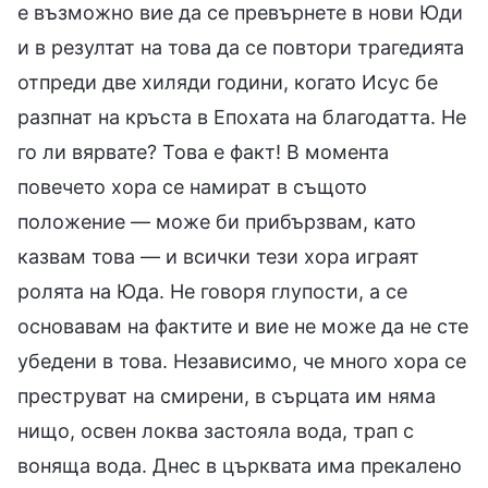
е възможно вие да се превърнете в нови Юди
и в резултат на това да се повтори трагедията
отпреди две хиляди години, когато Исус бе
разпнат на кръста в Епохата на благодатта. Не
го ли вярвате? Това е факт! В момента
повечето хора се намират в същото
положение — може би прибързвам, като
казвам това — и всички тези хора играят
ролята на Юда. Не говоря глупости, а се
основавам на фактите и вие не може да не сте
убедени в това. Независимо, че много хора се
преструват на смирени, в сърцата им няма
нищо, освен локва застояла вода, трап с
воняща вода. Днес в църквата има прекалено