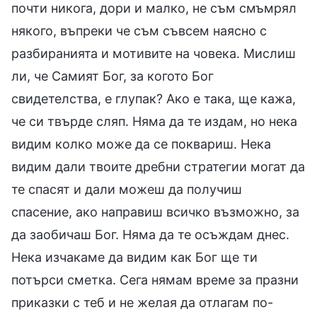
почти никога, дори и малко, не съм смъмрял
някого, въпреки че съм съвсем наясно с
разбиранията и мотивите на човека. Мислиш
ли, че Самият Бог, за когото Бог
свидетелства, е глупак? Ако е така, ще кажа,
че си твърде сляп. Няма да те издам, но нека
видим колко може да се поквариш. Нека
видим дали твоите дребни стратегии могат да
те спасят и дали можеш да получиш
спасение, ако направиш всичко възможно, за
да заобичаш Бог. Няма да те осъждам днес.
Нека изчакаме да видим как Бог ще ти
потърси сметка. Сега нямам време за празни
приказки с теб и не желая да отлагам по-