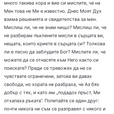
много такива хора и вие си мислите, че на
Мен това не Ми е известно. Днес Моят Дух
взима решенията и свидетелства за мен.
Мислиш ли, че не знам нищо? Мислиш ли, че
не разбирам пъклените мисли в сърцата ви,
нещата, които криете в сърцата си? Толкова
ли е лесно да заблудите Бог? Мислите ли, че
можете да се отнасяте към Него както си
поискате? Преди се тревожех да не се
чувствате ограничени, затова ви давах
свобода, но хората не разбраха, че Аз бях
добър с тях, и като им „подадох пръст, Ми
отхапаха ръката“. Попитайте се един друг:
почти никога ни съм се разправял с някого и