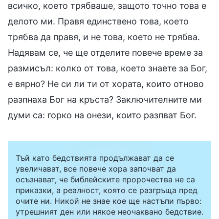
всичко, което трябваше, защото точно това е
делото ми. Правя единствено това, което
трябва да правя, и не това, което не трябва.
Надявам се, че ще отделите повече време за
размисъл: колко от това, което знаете за Бог,
е вярно? Не си ли ти от хората, които отново
разпнаха Бог на кръста? Заключителните ми
думи са: горко на онези, които разпват Бог.
Тъй като бедствията продължават да се
увеличават, все повече хора започват да
осъзнават, че библейските пророчества не са
приказки, а реалност, която се разгръща пред
очите ни. Никой не знае кое ще настъпи първо:
утрешният ден или някое неочаквано бедствие.