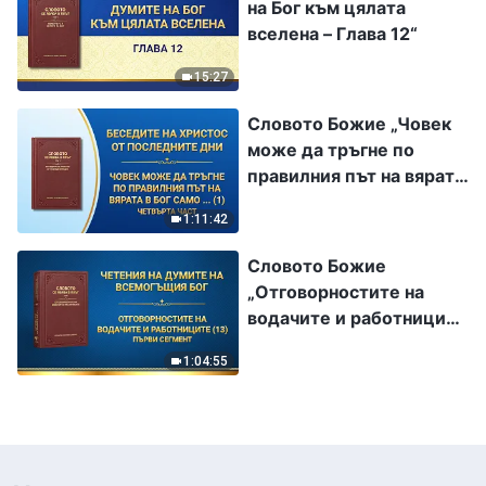
на Бог към цялата
вселена – Глава 12“
15:27
Словото Божие „Човек
може да тръгне по
правилния път на вярата
в Бог само като
1:11:42
преодолее представите
си (1)“ Четвърта част
Словото Божие
„Отговорностите на
водачите и работниците
(13)“ Първи сегмент
1:04:55