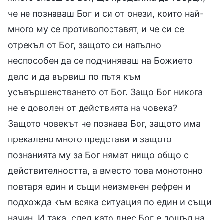
че не познаваш Бог и си от онези, които най-
много му се противопоставят, и че си се
отрекъл от Бог, защото си напълно
неспособен да се подчиняваш на Божието
дело и да вървиш по пътя към
усъвършенстването от Бог. Защо Бог никога
не е доволен от действията на човека?
Защото човекът не познава Бог, защото има
прекалено много представи и защото
познанията му за Бог нямат нищо общо с
действителността, а вместо това монотонно
повтаря един и същи неизменен рефрен и
подхожда към всяка ситуация по един и същи
начин. И така, след като днес Бог е дошъл на