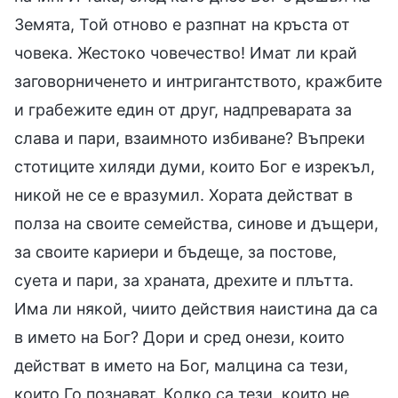
Земята, Той отново е разпнат на кръста от
човека. Жестоко човечество! Имат ли край
заговорниченето и интригантството, кражбите
и грабежите един от друг, надпреварата за
слава и пари, взаимното избиване? Въпреки
стотиците хиляди думи, които Бог е изрекъл,
никой не се е вразумил. Хората действат в
полза на своите семейства, синове и дъщери,
за своите кариери и бъдеще, за постове,
суета и пари, за храната, дрехите и плътта.
Има ли някой, чиито действия наистина да са
в името на Бог? Дори и сред онези, които
действат в името на Бог, малцина са тези,
които Го познават. Колко са тези, които не