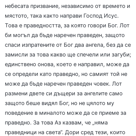
небесата призвание, независимо от времето и
мястото, така както направи Господ Исус.
Това е праведността, за която говори Бог. Лот
би могъл да бъде наречен праведен, защото
спаси изпратените от Бог два ангела, без да се
замисли за това какво ще спечели или загуби;
единствено онова, което е направил, може да
се определи като праведно, но самият той не
може да бъде наречен праведен човек. Лот
размени двете си дъщери за ангелите само
защото беше видял Бог, но не цялото му
поведение в миналото може да се приеме за
праведно. За това Аз казвам, че „няма
праведници на света“. Дори сред тези, които