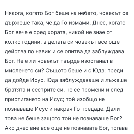
Някога, когато Бог беше на небето, човекът се
държеше така, че да Го измами. Днес, когато
Бог вече е сред хората, никой не знае от
колко години, в делата си човекът все още
действа по навик и се опитва да заблуждава
Бог. Не е ли човекът твърде изостанал в
мисленето си? Същото беше и с Юда: преди
да дойде Исус, Юда заблуждаваше и лъжеше
братята и сестрите си, не се промени и след
пристигането на Исус; той изобщо не
познаваше Исус и накрая Го предаде. Дали
това не беше защото той не познаваше Бог?
Ако днес вие все още не познавате Бог, тогава