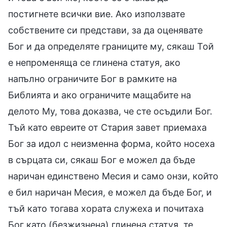
постигнете всички вие. Ако използвате
собствените си представи, за да оценявате
Бог и да определяте границите му, сякаш Той
е непроменяща се глинена статуя, ако
напълно ограничите Бог в рамките на
Библията и ако ограничите мащабите на
делото Му, това доказва, че сте осъдили Бог.
Тъй като евреите от Стария завет приемаха
Бог за идол с неизменна форма, който носеха
в сърцата си, сякаш Бог е можел да бъде
наричан единствено Месия и само онзи, който
е бил наричан Месия, е можел да бъде Бог, и
тъй като тогава хората служеха и почитаха
Бог като (безжизнена) глинена статуя, те