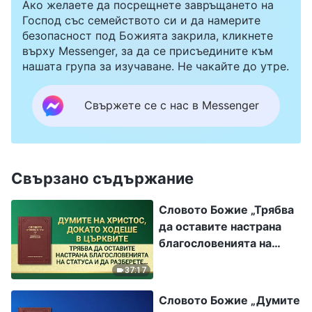
Ако желаете да посрещнете завръщането на
Господ със семейството си и да намерите
безопасност под Божията закрила, кликнете
върху Messenger, за да се присъедините към
нашата група за изучаване. Не чакайте до утре.
Свържете се с нас в Messenger
Свързано съдържание
Словото Божие „Трябва
да оставите настрана
благословенията на
статуса и да разберете
37:17
Божието намерение за
спасението на човека“
Словото Божие „Думите