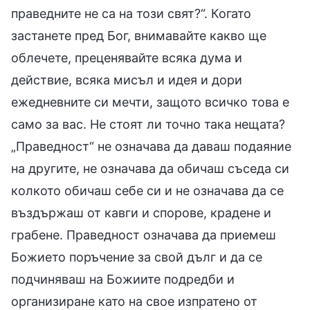
праведните не са на този свят?“. Когато
застанете пред Бог, внимавайте какво ще
облечете, преценявайте всяка дума и
действие, всяка мисъл и идея и дори
ежедневните си мечти, защото всичко това е
само за вас. Не стоят ли точно така нещата?
„Праведност“ не означава да даваш подаяние
на другите, не означава да обичаш съседа си
колкото обичаш себе си и не означава да се
въздържаш от кавги и спорове, крадене и
грабене. Праведност означава да приемеш
Божието поръчение за свой дълг и да се
подчиняваш на Божиите подредби и
организиране като на свое изпратено от