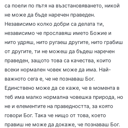
са поели по пътя на възстановяването, никой
не може да бъде наречен праведен.
Независимо колко добри са делата ти,
независимо че прославяш името Божие и
нито удряш, нито ругаеш другите, нито грабиш
от другите, ти не можеш да бъдеш наречен
праведен, защото това са качества, които
всеки нормален човек може да има. Най-
важното сега е, че не познаваш Бог.
Единствено може да се каже, че в момента в
теб има малко нормална човешка природа, но
не и елементите на праведността, за която
говори Бог. Така че нищо от това, което
правиш не може да докаже, че познаваш Бог.