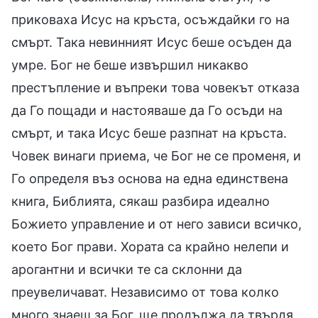
приковаха Исус на кръста, осъждайки го на
смърт. Така невинният Исус беше осъден да
умре. Бог не беше извършил никакво
престъпление и въпреки това човекът отказа
да Го пощади и настояваше да Го осъди на
смърт, и така Исус беше разпнат на кръста.
Човек винаги приема, че Бог не се променя, и
Го определя въз основа на една единствена
книга, Библията, сякаш разбира идеално
Божието управление и от него зависи всичко,
което Бог прави. Хората са крайно нелепи и
арогантни и всички те са склонни да
преувеличават. Независимо от това колко
много знаеш за Бог, ще продължа да твърдя,