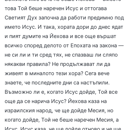
това Той беше наречен Исус и оттогава
Светият Дух започна да работи предимно под
името Исус. И така, хората дори до днес ядат
и пият думите на Йехова и все още вършат
всичко според делото от Епохата на закона —
не си ли и ти сред тях, не спазваш ли сляпо
някакви правила? Не продължават ли да
живеят в миналото тези хора? Сега вече
знаете, че последните дни са настъпили.
Възможно ли е, когато Исус дойде, Той все
още да се нарича Исус? Йехова каза на
израилския народ, че ще дойде Месия, но
когато дойде, Той не беше наречен Месия, а
Исус. Исус каза, че ще дойде отново и че ще