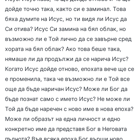
дойде точно така, както си е заминал. Това
бяха думите на Исус, но ти видя ли Исус да
Си отива? Исус Си замина на бял облак, но
възможно ли е Той лично да се завърне сред
хората на бял облак? Ако това беше така,
нямаше ли да продължи да се нарича Исус?
Когато Исус дойде отново, епохата вече ще се
е променила, така че възможно ли е Той все
още да бъде наричан Исус? Може ли Бог да
бъде познат само с името Исус? Не може ли
Той да бъде наречен с ново име в нова епоха?
Може ли образът на една личност и едно
конкретно име да представя Бог в Неговата
пълнота? Във всяка епоха Бог върши ново