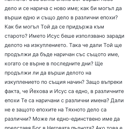
дело и се нарича с ново име; как би могъл да
върши едно и също дело в различни епохи?
Как би могъл Той да се придържа към
старото? Името Исус беше използвано заради
делото на изкуплението. Така че дали Той ще
продължи да бъде наричан със същото име,
когато се върне в последните дни? Ще
продължи ли да върши делото на
изкуплението по същия начин? Защо въпреки
факта, че Йехова и Исус са едно, в различните
епохи Те са наричани с различни имена? Дали
не е защото епохите на Тяхното дело са
различни? Може ли едно-единствено име да
представя Бог в Неговата пълнота? Ако това е