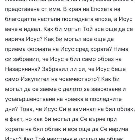
представена от име. В края на Епохата на
благодатта настъпи последната епоха, а Исус
вече е идвал. Как би могъл Той все още да се
нарича Исус? Как би могъл все още да
приема формата на Исус сред хората? Нима
си забравил, че Исус е бил само образ на
Назарянина? Забравил ли си, че Исус беше
само Изкупител на човечеството? Как би
могъл да се заеме с делото за завоюване и
усъвършенстване на човека в последните
дни? Това, че Исус Си е заминал на бял облак,
е факт, но как би могъл да Се върне при
хората на бял облак и все още да Се нарича
Исус? Ако Той наистина е дошъл на облак,