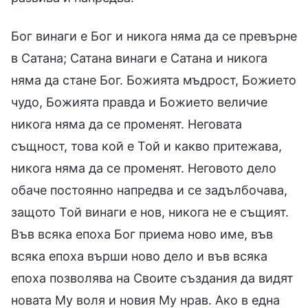
Бог винаги е Бог и никога няма да се превърне
в Сатана; Сатана винаги е Сатана и никога
няма да стане Бог. Божията мъдрост, Божието
чудо, Божията правда и Божието величие
никога няма да се променят. Неговата
същност, това кой е Той и какво притежава,
никога няма да се променят. Неговото дело
обаче постоянно напредва и се задълбочава,
защото Той винаги е нов, никога не е същият.
Във всяка епоха Бог приема ново име, във
всяка епоха върши ново дело и във всяка
епоха позволява на Своите създания да видят
новата Му воля и новия Му нрав. Ако в една