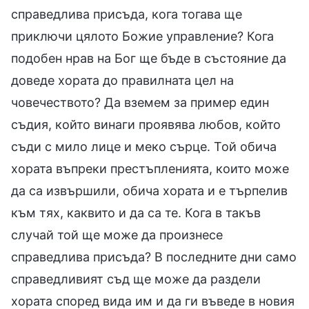
справедлива присъда, кога тогава ще
приключи цялото Божие управление? Кога
подобен нрав на Бог ще бъде в състояние да
доведе хората до правилната цел на
човечеството? Да вземем за пример един
съдия, който винаги проявява любов, който
съди с мило лице и меко сърце. Той обича
хората въпреки престъпленията, които може
да са извършили, обича хората и е търпелив
към тях, каквито и да са те. Кога в такъв
случай той ще може да произнесе
справедлива присъда? В последните дни само
справедливият съд ще може да раздели
хората според вида им и да ги въведе в новия