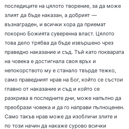
последиците на цялото творение, за да може
злият да бъде наказан, а добрият —
възнаграден, и всички хора да приемат
покорно Божията суверенна власт. Цялото
това дело трябва да бъде извършено чрез
праведно наказание и съд. Тъй като покварата
на човека е достигнала своя връх и
непокорството му е станало твърде тежко,
само праведният нрав на Бог, който се състои
главно от наказание и съд и който се
разкрива в последните дни, може напълно да
преобрази човека и да го направи пълноценен.
Само такъв нрав може да изобличи злите и
по този начин да накаже сурово всички