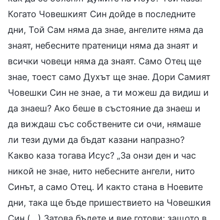
Когато Човешкият Син дойде в последните
дни, Той Сам няма да знае, ангелите няма да
знаят, небесните пратеници няма да знаят и
всички човеци няма да знаят. Само Отец ще
знае, тоест само Духът ще знае. Дори Самият
Човешки Син не знае, а ти можеш да видиш и
да знаеш? Ако беше в състояние да знаеш и
да виждаш със собствените си очи, нямаше
ли тези думи да бъдат казани напразно?
Какво каза тогава Исус? „За онзи ден и час
никой не знае, нито небесните ангели, нито
Синът, а само Отец. И както стана в Ноевите
дни, така ще бъде пришествието на Човешкия
Син (…) Затова бъдете и вие готови; защото в