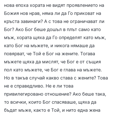
нова епоха хората не видят проявлението на
Божия нов нрав, няма ли да Го приковат на
кръста завинаги? А с това не ограничават ли
Бог? Ако Бог беше дошъл в плът само като
мъж, хората щяха да Го определят като мъж,
като Бог на мъжете, и никога нямаше да
повярват, че Той е Бог на жените. Тогава
мъжете щяха да мислят, че Бог е от същия
пол като мъжете, че Бог е глава на мъжете.
Но в такъв случай какво става с жените? Това
не е справедливо. Не е ли това
привилегировано отношение? Ако беше така,
то всички, които Бог спасяваше, щяха да
бъдат мъже, както е Той, и нито една жена