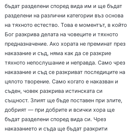
бъдат разделени според вида им и ще бъдат
разделени на различни категории въз основа
на тяхното естество. Това е моментът, в който
Бог разкрива делата на човеците и тяхното
предназначение. Ако хората не преминат през
наказание и съд, няма как да се разкрие
тяхното непослушание и неправда. Само чрез
наказание и съд се разкриват последиците на
цялото творение. Само когато е наказван и
съден, човек разкрива истинската си
същност. Злият ще бъде поставен при злите,
добрият — при добрите и всички хора ще
бъдат разделени според вида си. Чрез
наказанието и съда ще бъдат разкрити