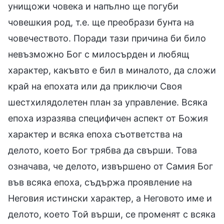
унищожи човека и напълно ще погуби
човешкия род, т.е. ще преобрази бунта на
човечеството. Поради тази причина би било
невъзможно Бог с милосърден и любящ
характер, какъвто е бил в миналото, да сложи
край на епохата или да приключи Своя
шестхилядолетен план за управление. Всяка
епоха изразява специфичен аспект от Божия
характер и всяка епоха съответства на
делото, което Бог трябва да свърши. Това
означава, че делото, извършено от Самия Бог
във всяка епоха, съдържа проявление на
Неговия истински характер, а Неговото име и
делото, което Той върши, се променят с всяка