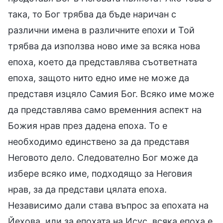
така, то Бог трябва да бъде наричан с
различни имена в различните епохи и Той
трябва да използва ново име за всяка нова
епоха, което да представлява съответната
епоха, защото нито едно име не може да
представя изцяло Самия Бог. Всяко име може
да представлява само временния аспект на
Божия нрав през дадена епоха. То е
необходимо единствено за да представя
Неговото дело. Следователно Бог може да
избере всяко име, подходящо за Неговия
нрав, за да представи цялата епоха.
Независимо дали става въпрос за епохата на
Йехова, или за епохата на Исус, всяка епоха е