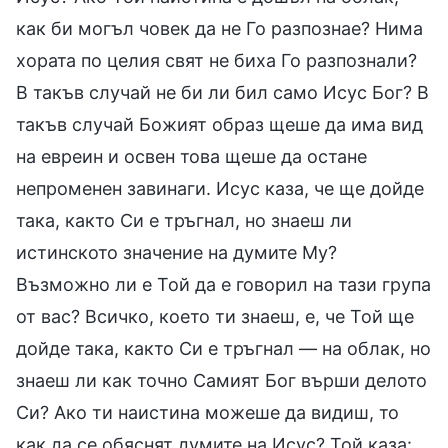
как би могъл човек да не Го разпознае? Нима
хората по целия свят не биха Го разпознали?
В такъв случай не би ли бил само Исус Бог? В
такъв случай Божият образ щеше да има вид
на евреин и освен това щеше да остане
непроменен завинаги. Исус каза, че ще дойде
така, както Си е тръгнал, но знаеш ли
истинското значение на думите Му?
Възможно ли е Той да е говорил на тази група
от вас? Всичко, което ти знаеш, е, че Той ще
дойде така, както Си е тръгнал — на облак, но
знаеш ли как точно Самият Бог върши делото
Си? Ако ти наистина можеше да видиш, то
как да се обяснят думите на Исус? Той каза: