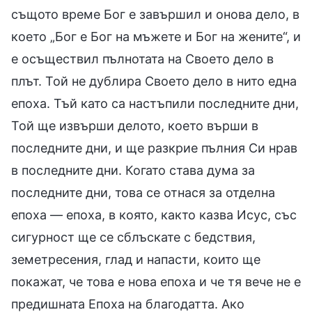
същото време Бог е завършил и онова дело, в
което „Бог е Бог на мъжете и Бог на жените“, и
е осъществил пълнотата на Своето дело в
плът. Той не дублира Своето дело в нито една
епоха. Тъй като са настъпили последните дни,
Той ще извърши делото, което върши в
последните дни, и ще разкрие пълния Си нрав
в последните дни. Когато става дума за
последните дни, това се отнася за отделна
епоха — епоха, в която, както казва Исус, със
сигурност ще се сблъскате с бедствия,
земетресения, глад и напасти, които ще
покажат, че това е нова епоха и че тя вече не е
предишната Епоха на благодатта. Ако