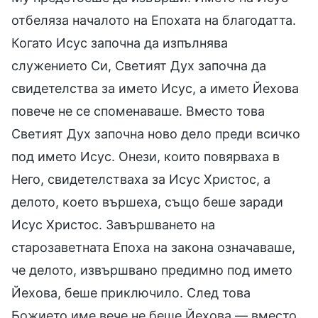
отбеляза началото на Епохата на благодатта.
Когато Исус започна да изпълнява
служението Си, Светият Дух започна да
свидетелства за името Исус, а името Йехова
повече не се споменаваше. Вместо това
Светият Дух започна ново дело преди всичко
под името Исус. Онези, които повярваха в
Него, свидетелстваха за Исус Христос, а
делото, което вършеха, също беше заради
Исус Христос. Завършването на
старозаветната Епоха на закона означаваше,
че делото, извършвано предимно под името
Йехова, беше приключило. След това
Божието име вече не беше Йехова — вместо