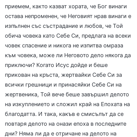
приемем, както казват хората, че Бог винаги
остава непроменен, че Неговият нрав винаги е
изпълнен със състрадание и любов, че Той
обича човека като Себе Си, предлага на всеки
човек спасение и никога не изпитва омраза
към човека, може ли Неговото дело някога да
приключи? Когато Исус дойде и беше
прикован на кръста, жертвайки Себе Си за
всички грешници и принасяйки Себе Си на
жертвеника, Той вече беше завършил делото
на изкуплението и сложил край на Епохата на
благодатта. И така, какъв е смисълът да се
повтаря делото на онази епоха в последните
дни? Няма ли да е отричане на делото на