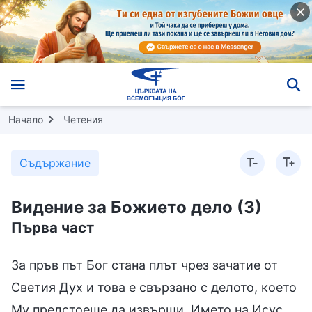
Начало
Четения
Съдържание
Видение за Божието дело (3)
Първа част
За пръв път Бог стана плът чрез зачатие от
Светия Дух и това е свързано с делото, което
Му предстоеше да извърши. Името на Исус