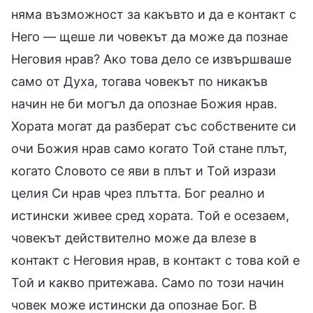
няма възможност за какъвто и да е контакт с
Него — щеше ли човекът да може да познае
Неговия нрав? Ако това дело се извършваше
само от Духа, тогава човекът по никакъв
начин не би могъл да опознае Божия нрав.
Хората могат да разберат със собствените си
очи Божия нрав само когато Той стане плът,
когато Словото се яви в плът и Той изрази
целия Си нрав чрез плътта. Бог реално и
истински живее сред хората. Той е осезаем,
човекът действително може да влезе в
контакт с Неговия нрав, в контакт с това кой е
Той и какво притежава. Само по този начин
човек може истински да опознае Бог. В