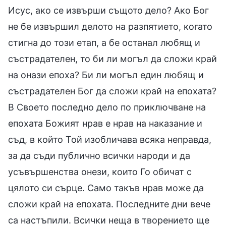
Исус, ако се извърши същото дело? Ако Бог
не бе извършил делото на разпятието, когато
стигна до този етап, а бе останал любящ и
състрадателен, то би ли могъл да сложи край
на онази епоха? Би ли могъл един любящ и
състрадателен Бог да сложи край на епохата?
В Своето последно дело по приключване на
епохата Божият нрав е нрав на наказание и
съд, в който Той изобличава всяка неправда,
за да съди публично всички народи и да
усъвършенства онези, които Го обичат с
цялото си сърце. Само такъв нрав може да
сложи край на епохата. Последните дни вече
са настъпили. Всички неща в творението ще