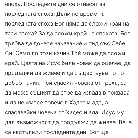
епоха. Последните дни се отнасят за
последната епоха. Дали по време на
последната епоха Бог няма да сложи край на
тази епоха? За да сложи край на епохата, Бог
трябва да донесе наказание и съд със Себе
Си. Само по този начин Той може да сложи
край. Целта на Исус била човек да оцелее, да
продължи да живее и да съществува по по-
добър начин. Той спасил човека от греха, за
да може същият да спре да изпада в поквара
и да не живее повече в Хадес и ада, а
спасявайки човека от Хадес и ада, Исус му
дал възможност да продължи да живее. Вече
са настъпили последните дни. Бог ще