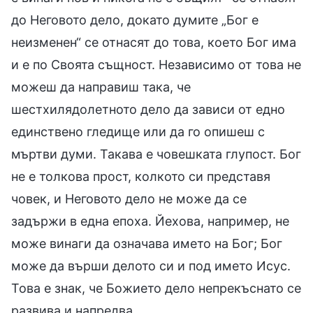
до Неговото дело, докато думите „Бог е
неизменен“ се отнасят до това, което Бог има
и е по Своята същност. Независимо от това не
можеш да направиш така, че
шестхилядолетното дело да зависи от едно
единствено гледище или да го опишеш с
мъртви думи. Такава е човешката глупост. Бог
не е толкова прост, колкото си представя
човек, и Неговото дело не може да се
задържи в една епоха. Йехова, например, не
може винаги да означава името на Бог; Бог
може да върши делото си и под името Исус.
Това е знак, че Божието дело непрекъснато се
развива и напредва.