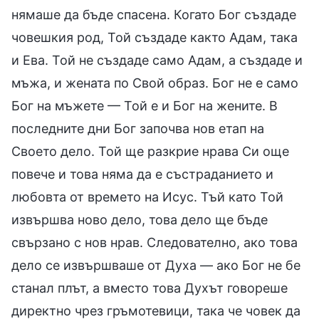
нямаше да бъде спасена. Когато Бог създаде
човешкия род, Той създаде както Адам, така
и Ева. Той не създаде само Адам, а създаде и
мъжа, и жената по Свой образ. Бог не е само
Бог на мъжете — Той е и Бог на жените. В
последните дни Бог започва нов етап на
Своето дело. Той ще разкрие нрава Си още
повече и това няма да е състраданието и
любовта от времето на Исус. Тъй като Той
извършва ново дело, това дело ще бъде
свързано с нов нрав. Следователно, ако това
дело се извършваше от Духа — ако Бог не бе
станал плът, а вместо това Духът говореше
директно чрез гръмотевици, така че човек да