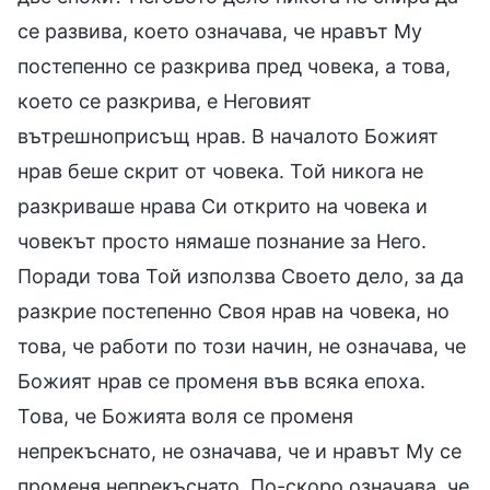
се развива, което означава, че нравът Му
постепенно се разкрива пред човека, а това,
което се разкрива, е Неговият
вътрешноприсъщ нрав. В началото Божият
нрав беше скрит от човека. Той никога не
разкриваше нрава Си открито на човека и
човекът просто нямаше познание за Него.
Поради това Той използва Своето дело, за да
разкрие постепенно Своя нрав на човека, но
това, че работи по този начин, не означава, че
Божият нрав се променя във всяка епоха.
Това, че Божията воля се променя
непрекъснато, не означава, че и нравът Му се
променя непрекъснато. По-скоро означава, че