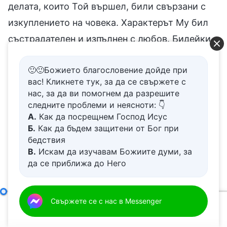
делата, които Той вършел, били свързани с
изкуплението на човека. Характерът Му бил
състрадателен и изпълнен с любов. Бидейки
състрадателен и любящ, Той трябвало да
🙂🙂Божието благословение дойде при
бъде разпънат на кръст за човека, за да
вас! Кликнете тук, за да се свържете с
покаже, че Бог обича човека като Себе Си
нас, за да ви помогнем да разрешите
дотолкова, че да пожертва целия Себе Си. В
следните проблеми и неясноти: 👇
А.
Как да посрещнем Господ Исус
Епохата на благодатта Бог бил наречен Исус,
Б.
Как да бъдем защитени от Бог при
което означава, че Бог бил Богът, Който
бедствия
В.
Искам да изучавам Божиите думи, за
спасил човека, и че бил състрадателен и
да се приближа до Него
любящ Бог. Бог бил с човека. Неговата любов,
Г.
Как да се отървем от болезнения
Неговото състрадание и Неговото спасение
живот
Д.
Имам молба за молитва
съпътствали всеки човек и всички хора. Само
Видение за Божието дело (3)
Свържете се с нас в Messenger
Първа част
00:00
31:45
чрез приемане на името на Исус и Неговото