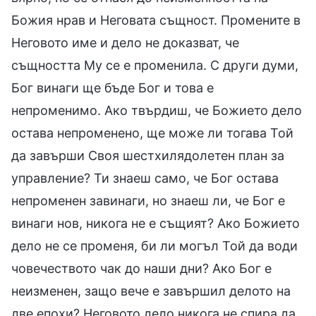
Божия нрав и Неговата същност. Промените в
Неговото име и дело не доказват, че
същността Му се е променила. С други думи,
Бог винаги ще бъде Бог и това е
непроменимо. Ако твърдиш, че Божието дело
остава непроменено, ще може ли тогава Той
да завърши Своя шестхилядолетен план за
управление? Ти знаеш само, че Бог остава
непроменен завинаги, но знаеш ли, че Бог е
винаги нов, никога не е същият? Ако Божието
дело не се променя, би ли могъл Той да води
човечеството чак до наши дни? Ако Бог е
неизменен, защо вече е завършил делото на
две епохи? Неговото дело никога не спира да