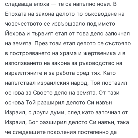
следваща епоха — те са напълно нови. В
Епохата на закона делото по ръководене на
човечеството се извършвало под името
Йехова и първият етап от това дело започнал
на земята. През този етап делото се състояло
в построяването на храма и жертвеника и в
използването на закона за ръководство на
израилтяните и за работа сред тях. Като
напътствал израилския народ, Той поставил
основа за Своето дело на земята. От тази
основа Той разширил делото Си извън
Израил, с други думи, след като започнал от
Израил, Бог разширил делото Си навън, така
че следващите поколения постепенно да