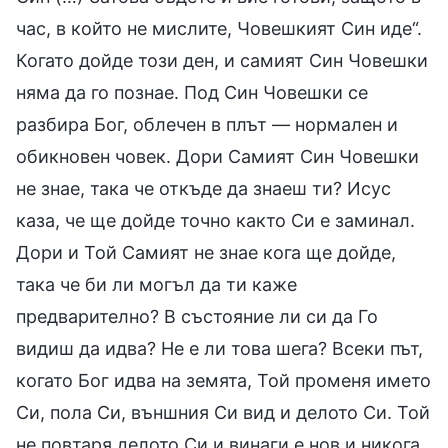
час, в който не мислите, Човешкият Син иде“.
Когато дойде този ден, и самият Син Човешки
няма да го познае. Под Син Човешки се
разбира Бог, облечен в плът — нормален и
обикновен човек. Дори Самият Син Човешки
не знае, така че откъде да знаеш ти? Исус
каза, че ще дойде точно както Си е заминал.
Дори и Той Самият не знае кога ще дойде,
така че би ли могъл да ти каже
предварително? В състояние ли си да Го
видиш да идва? Не е ли това шега? Всеки път,
когато Бог идва на земята, Той променя името
Си, пола Си, външния Си вид и делото Си. Той
не повтаря делото Си и винаги е нов и никога