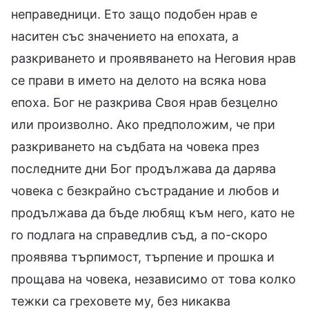
неправедници. Ето защо подобен нрав е
наситен със значението на епохата, а
разкриването и проявяването на Неговия нрав
се прави в името на делото на всяка нова
епоха. Бог не разкрива Своя нрав безцелно
или произволно. Ако предположим, че при
разкриването на съдбата на човека през
последните дни Бог продължава да дарява
човека с безкрайно състрадание и любов и
продължава да бъде любящ към него, като не
го подлага на справедлив съд, а по-скоро
проявява търпимост, търпение и прошка и
прощава на човека, независимо от това колко
тежки са греховете му, без никаква