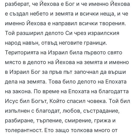
разберат, че Йехова е Бог и че именно Йехова
е създал небето и земята и всички неща, и че
именно Йехова е направил всички творения.
Той разширил делото Си чрез израилския
народ навън, отвъд неговите граници.
Територията на Израил била първото свято
място в делото на Йехова на земята и именно
в Израил Бог за пръв път започнал да върши
дела на земята. Това било делото на Епохата
на закона. По време на Епохата на благодатта
Исус бил Богът, Който спасил човека. Той бил
изпълнен с благодат, любов, състрадание,
разбиране, търпение, смирение, грижа и
толерантност. Ето защо толкова много от