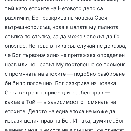
тъй като епохите на Неговото дело са
различни, Бог разкрива на човека Своя
вътрешноприсъщ нрав в цялата му пълнота
стъпка по стъпка, за да може човекът да Го
опознае. Но това в никакъв случай не доказва,
че Бог първоначално не притежава определен
нрав или че нравът Му постепенно се променя
с промяната на епохите — подобно разбиране
би било погрешно. Бог разкрива на човека
Своя вътрешноприсъщ и особен нрав —
какъв е Той — в зависимост от смяната на
епохите. Делото на една епоха не може да
изрази целия нрав на Бог. И така, думите „Бог
е винаги нов и никога не е същият“ се отнасят