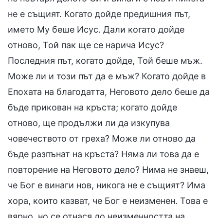
не е същият. Когато дойде предишния път,
името Му беше Исус. Дали когато дойде
отново, Той пак ще се нарича Исус?
Последния път, когато дойде, Той беше мъж.
Може ли и този път да е мъж? Когато дойде в
Епохата на благодатта, Неговото дело беше да
бъде прикован на кръста; когато дойде
отново, ще продължи ли да изкупува
човечеството от греха? Може ли отново да
бъде разпънат на кръста? Няма ли това да е
повторение на Неговото дело? Нима не знаеш,
че Бог е винаги нов, никога не е същият? Има
хора, които казват, че Бог е неизменен. Това е
вярно, но се отнася до неизменността на