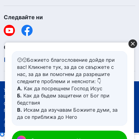
Следвайте ни
Свържете се с нас
contact.bg@godfootsteps.org
🙂🙂Божието благословение дойде при
вас! Кликнете тук, за да се свържете с
нас, за да ви помогнем да разрешите
следните проблеми и неясноти: 👇
А.
Как да посрещнем Господ Исус
Условия за ползване
Б.
Как да бъдем защитени от Бог при
Политика за поверителност
бедствия
Със съдействието на
В.
Искам да изучавам Божиите думи, за
Политика за бисквитките
да се приближа до Него
Авторско право © 2026
Църквата на Всемогъщия
Г.
Как да се отървем от болезнения
Бог.
Всички права запазени.
живот
Д.
Имам молба за молитва