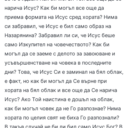
нарича Исус? Как би могъл все още да
приема формата на Исус сред хората? Нима
си забравил, че Исус е бил само образ на
Назарянина? Забравил ли си, че Исус беше
само Изкупител на човечеството? Как би
могъл да се заеме с делото за завоюване и
усъвършенстване на човека в последните
дни? Това, че Исус Си е заминал на бял облак,
е факт, но как би могъл да Се върне при
хората на бял облак и все още да Се нарича
Исус? Ако Той наистина е дошъл на облак,
как би могъл човек да не Го разпознае? Нима
хората по целия свят не биха Го разпознали?
В такъв случай не би ли бил само Исус Бог? В