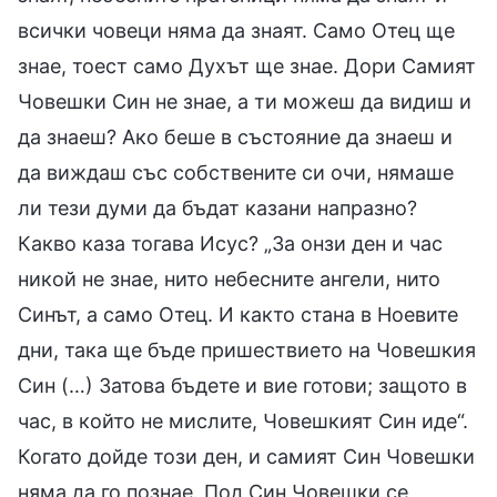
всички човеци няма да знаят. Само Отец ще
знае, тоест само Духът ще знае. Дори Самият
Човешки Син не знае, а ти можеш да видиш и
да знаеш? Ако беше в състояние да знаеш и
да виждаш със собствените си очи, нямаше
ли тези думи да бъдат казани напразно?
Какво каза тогава Исус? „За онзи ден и час
никой не знае, нито небесните ангели, нито
Синът, а само Отец. И както стана в Ноевите
дни, така ще бъде пришествието на Човешкия
Син (…) Затова бъдете и вие готови; защото в
час, в който не мислите, Човешкият Син иде“.
Когато дойде този ден, и самият Син Човешки
няма да го познае. Под Син Човешки се