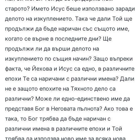
старото? Името Исус беше използвано заради
делото на изкуплението. Така че дали Той ще
продължи да бъде наричан със същото име,
когато се върне в последните дни? Ще
продължи ли да върши делото на
изкуплението по същия начин? Защо въпреки
факта, че Йехова и Исус са едно, в различните
епохи Те са наричани с различни имена? Дали
не е защото епохите на Тяхното дело са
различни? Може ли едно-единствено име да
представя Бог в Неговата пълнота? Ако това е
така, то Бог трябва да бъде наричан с
различни имена в различните епохи и Той
трябва да използва ново име за всяка нова