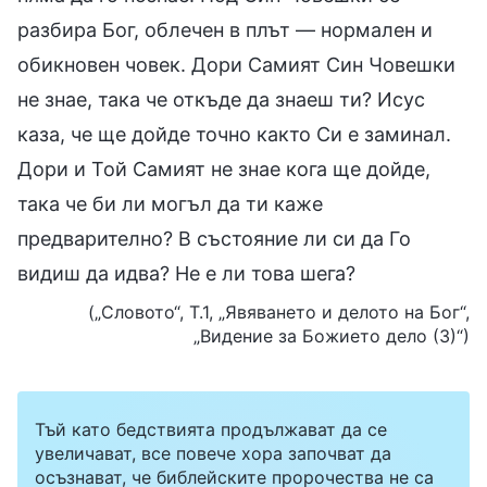
разбира Бог, облечен в плът — нормален и
обикновен човек. Дори Самият Син Човешки
не знае, така че откъде да знаеш ти? Исус
каза, че ще дойде точно както Си е заминал.
Дори и Той Самият не знае кога ще дойде,
така че би ли могъл да ти каже
предварително? В състояние ли си да Го
видиш да идва? Не е ли това шега?
(„Словото“, Т.1, „Явяването и делото на Бог“,
„Видение за Божието дело (3)“)
Тъй като бедствията продължават да се
увеличават, все повече хора започват да
осъзнават, че библейските пророчества не са