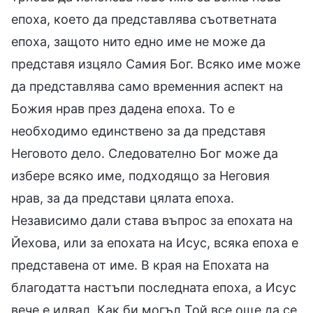
епоха, което да представлява съответната
епоха, защото нито едно име не може да
представя изцяло Самия Бог. Всяко име може
да представлява само временния аспект на
Божия нрав през дадена епоха. То е
необходимо единствено за да представя
Неговото дело. Следователно Бог може да
избере всяко име, подходящо за Неговия
нрав, за да представи цялата епоха.
Независимо дали става въпрос за епохата на
Йехова, или за епохата на Исус, всяка епоха е
представена от име. В края на Епохата на
благодатта настъпи последната епоха, а Исус
вече е идвал. Как би могъл Той все още да се