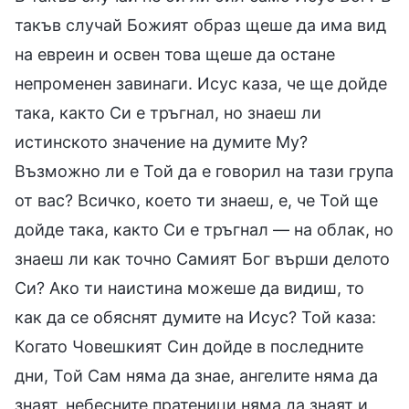
такъв случай Божият образ щеше да има вид
на евреин и освен това щеше да остане
непроменен завинаги. Исус каза, че ще дойде
така, както Си е тръгнал, но знаеш ли
истинското значение на думите Му?
Възможно ли е Той да е говорил на тази група
от вас? Всичко, което ти знаеш, е, че Той ще
дойде така, както Си е тръгнал — на облак, но
знаеш ли как точно Самият Бог върши делото
Си? Ако ти наистина можеше да видиш, то
как да се обяснят думите на Исус? Той каза:
Когато Човешкият Син дойде в последните
дни, Той Сам няма да знае, ангелите няма да
знаят, небесните пратеници няма да знаят и