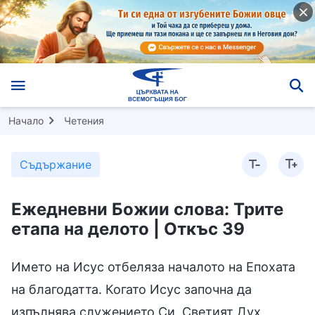
Начало
Четения
Съдържание
Ежедневни Божии слова: Трите
етапа на делото | Откъс 39
Името на Исус отбеляза началото на Епохата
на благодатта. Когато Исус започна да
изпълнява служението Си, Светият Дух