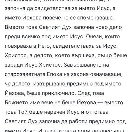
започна да свидетелства за името Исус, а
името Йехова повече не се споменаваше.
Вместо това Светият Дух започна ново дело
преди всичко под името Исус. Онези, които
повярваха в Него, свидетелстваха за Исус
Христос, а делото, което вършеха, също беше
заради Исус Христос. Завършването на
старозаветната Епоха на закона означаваше,
че делото, извършвано предимно под името
Йехова, беше приключило. След това
Божието име вече не беше Йехова — вместо
това Той беше наречен Исус и оттогава
Светият Дух започна да работи предимно под
името Исус. И така, хората дори до днес ядат