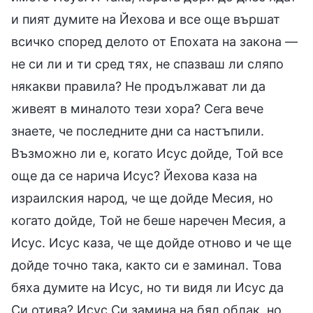
и пият думите на Йехова и все още вършат
всичко според делото от Епохата на закона —
не си ли и ти сред тях, не спазваш ли сляпо
някакви правила? Не продължават ли да
живеят в миналото тези хора? Сега вече
знаете, че последните дни са настъпили.
Възможно ли е, когато Исус дойде, Той все
още да се нарича Исус? Йехова каза на
израилския народ, че ще дойде Месия, но
когато дойде, Той не беше наречен Месия, а
Исус. Исус каза, че ще дойде отново и че ще
дойде точно така, както си е заминал. Това
бяха думите на Исус, но ти видя ли Исус да
Си отива? Исус Си замина на бял облак, но