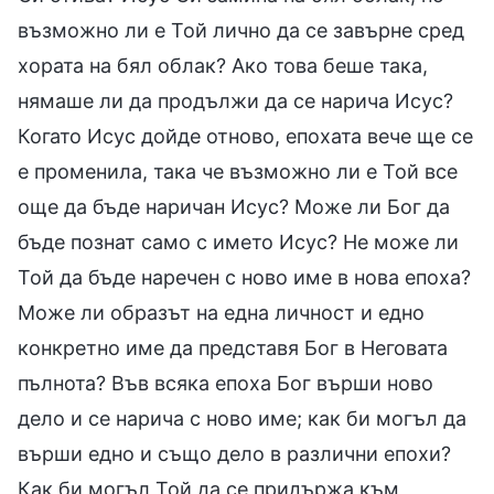
възможно ли е Той лично да се завърне сред
хората на бял облак? Ако това беше така,
нямаше ли да продължи да се нарича Исус?
Когато Исус дойде отново, епохата вече ще се
е променила, така че възможно ли е Той все
още да бъде наричан Исус? Може ли Бог да
бъде познат само с името Исус? Не може ли
Той да бъде наречен с ново име в нова епоха?
Може ли образът на една личност и едно
конкретно име да представя Бог в Неговата
пълнота? Във всяка епоха Бог върши ново
дело и се нарича с ново име; как би могъл да
върши едно и също дело в различни епохи?
Как би могъл Той да се придържа към