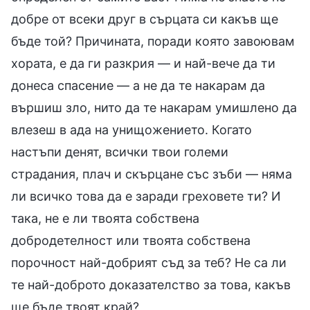
добре от всеки друг в сърцата си какъв ще
бъде той? Причината, поради която завоювам
хората, е да ги разкрия — и най-вече да ти
донеса спасение — а не да те накарам да
вършиш зло, нито да те накарам умишлено да
влезеш в ада на унищожението. Когато
настъпи денят, всички твои големи
страдания, плач и скърцане със зъби — няма
ли всичко това да е заради греховете ти? И
така, не е ли твоята собствена
добродетелност или твоята собствена
порочност най-добрият съд за теб? Не са ли
те най-доброто доказателство за това, какъв
ще бъде твоят край?