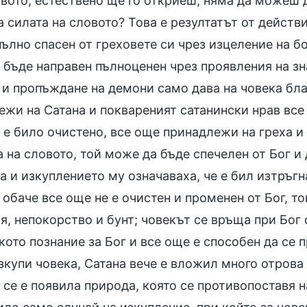
овото, естествено ще го откриеш; няма да можеш 
а силата на словото? Това е резултатът от действ
пълно спасен от греховете си чрез изцеление на б
 бъде направен пълноценен чрез проявления на зн
и пропъждане на демони само дава на човека благ
жи на Сатана и поквареният сатанински нрав все 
 е било очистено, все още принадлежи на греха и 
 на словото, той може да бъде спечелен от Бог и
а и изкуплението му означаваха, че е бил изтръгна
обаче все още не е очистен и променен от Бог, т
я, непокорство и бунт; човекът се връща при Бог 
ото познание за Бог и все още е способен да се 
зкупи човека, Сатана вече е вложил много отрова 
 се е появила природа, която се противопоставя на