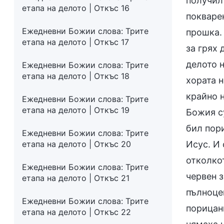
получил
етапа на делото | Откъс 16
покварен
Ежедневни Божии слова: Трите
прошка. 
етапа на делото | Откъс 17
за грях 
делото 
Ежедневни Божии слова: Трите
етапа на делото | Откъс 18
хората н
крайно н
Ежедневни Божии слова: Трите
етапа на делото | Откъс 19
Божия су
бил пори
Ежедневни Божии слова: Трите
етапа на делото | Откъс 20
Исус. И 
отколко
Ежедневни Божии слова: Трите
червен з
етапа на делото | Откъс 21
пълноцен
Ежедневни Божии слова: Трите
порицани
етапа на делото | Откъс 22