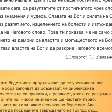
епенно намаля. Дали това не беше постигнато чре
ате сега, са резултатите от постигнатото чрез с
з знамения и чудеса. Славата на Бог и силата на
ез разпятието, изцелението на болести и изпъжда
а на Неговото слово. Това ти показва, че не само
нето на демони са властта и могъществото на Бог
стави властта на Бог и да разкрие Неговото всем
(„Словото“, Т.1, „Явява
като бедствията продължават да се увеличават, все
че хора започват да осъзнават, че библейските
очества не са приказки, а реалност, която се разгръща
 очите ни. Никой не знае кое ще настъпи първо:
шният ден или някое неочаквано бедствие. Ако
ете да посрещнете завръщането на Господ със