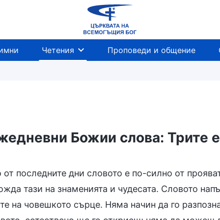
имни
Четения
Проповеди и общение
жедневни Божии слова: Трите е
 и делото Му
Съдът в последните дни
Въпл
 от последните дни словото е по-силно от прояват
жда тази на знаменията и чудесата. Словото напъ
е на човешкото сърце. Няма начин да го разпозна