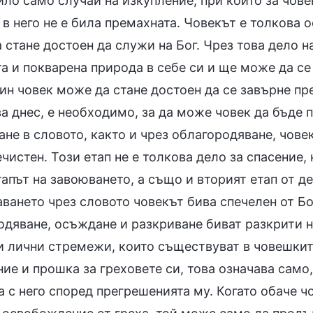
ило само случай на изкупление, при който за чове
в него не е била премахната. Човекът е толкова 
 стане достоен да служи на Бог. Чрез това дело 
а и покварена природа в себе си и ще може да се
ин човек може да стане достоен да се завърне пр
а днес, е необходимо, за да може човек да бъде 
не в словото, както и чрез облагородяване, чове
чистен. Този етап не е толкова дело за спасение
тапът на завоюването, а също и вторият етап от 
ването чрез словото човекът бива спечелен от Бог
одяване, осъждане и разкриване биват разкрити н
и лични стремежи, които съществуват в човешкит
ие и прошка за греховете си, това означава само,
 с него според прегрешенията му. Когато обаче чо