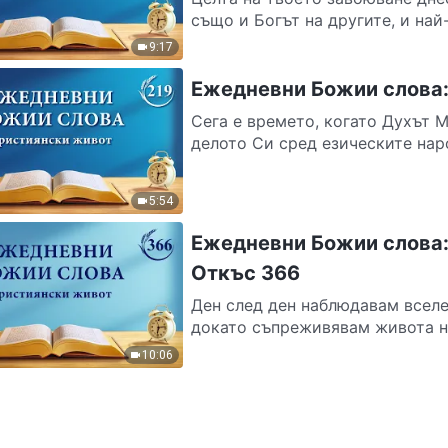
също и Богът на другите, и най
9:17
Ежедневни Божии слова:
Сега е времето, когато Духът 
делото Си сред езическите наро
5:54
Ежедневни Божии слова:
Откъс 366
Ден след ден наблюдавам вселе
докато съпреживявам живота на
10:06