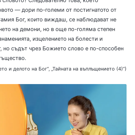
з словото? Следователно това, което
ловото — дори по-големи от постигнатото от
 Самия Бог, които виждаш, се наблюдават не
нето на демони, но в още по-голяма степен
 знаменията, изцелението на болести и
, но съдът чрез Божието слово е по-способен
огъщество.
нето и делото на Бог“, „Тайната на въплъщението (4)“)