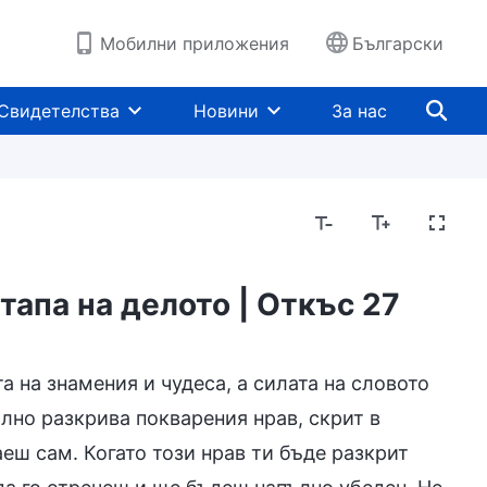
Мобилни приложения
Български
Свидетелства
Новини
За нас
тапа на делото | Откъс 27
ъщението
Познаване на Божието дело
Нрав
а на знамения и чудеса, а силата на словото
лно разкрива покварения нрав, скрит в
еш сам. Когато този нрав ти бъде разкрит