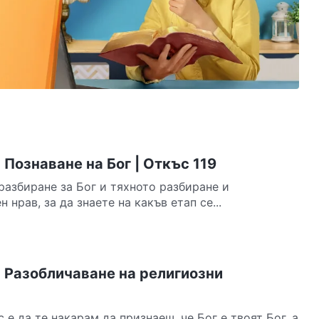
Познаване на Бог | Откъс 119
разбиране за Бог и тяхното разбиране и
нрав, за да знаете на какъв етап се...
 Разобличаване на религиозни
 е да те накарам да признаеш, че Бог е твоят Бог, а