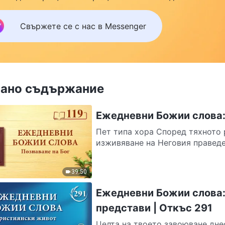
йството си и да намерите безопасност под Божията
ила, кликнете върху Messenger, за да се присъедините
Свържете се с нас в Messenger
нашата група за изучаване. Не чакайте до утре.
ано съдържание
Ежедневни Божии слова: 
Пет типа хора Според тяхното 
изживяване на Неговия праведен 
39:50
Ежедневни Божии слова:
представи | Откъс 291
Целта на твоето завоюване днес