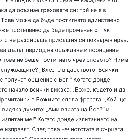
 тя е по-дълбока от греха — насадена е от
ка да осъзнае греховете си; той не е в
 Това може да бъде постигнато единствено
оже постепенно да бъде променен оттук
ото не разбираше присъщия си покварен нрав.
ова дълъг период на осъждане и порицание
 това не беше постигнато чрез словото? Нима
обслужващите? „Влезте в царството! Всички,
е получат общение с Бог!“ Когато дойде
то начало всички викаха: „Боже, където и да
Прочитайки в Божиите слова фразата: „Кой ще
а видяха думите: „Ами вярата на Йов?“ и
, изпитай ме!“ Когато дойде изпитанието на
е изправят. След това нечистотата в сърцата