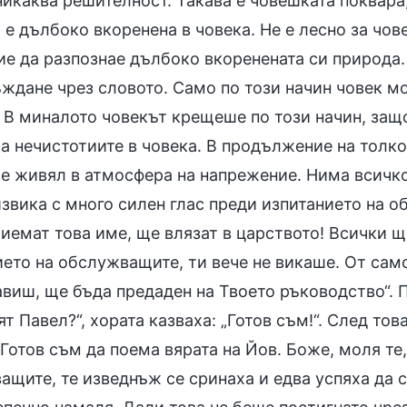
икаква решителност. Такава е човешката поквара;
 е дълбоко вкоренена в човека. Не е лесно за чове
ие да разпознае дълбоко вкоренената си природа.
ъждане чрез словото. Само по този начин човек м
. В миналото човекът крещеше по този начин, защ
са нечистотиите в човека. В продължение на толк
 е живял в атмосфера на напрежение. Нима всичко
извика с много силен глас преди изпитанието на 
иемат това име, ще влязат в царството! Всички щ
ето на обслужващите, ти вече не викаше. От само
авиш, ще бъда предаден на Твоето ръководство“. 
т Павел?“, хората казваха: „Готов съм!“. След тов
„Готов съм да поема вярата на Йов. Боже, моля те
щите, те изведнъж се сринаха и едва успяха да с