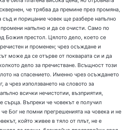
ка е била платена висока цена, но отровната
осквернен, че трябва да премине през промяна,
на съд и порицание човек ще разбере напълно
 промени напълно и да се очисти. Само по
ед Божия престол. Цялото дело, което се
пречистен и променен; чрез осъждане и
кът може да се отърве от покварата си и да
, колкото дело за пречистване. Всъщност този
делото на спасението. Именно чрез осъждането
, а чрез използването на словото за
апълно всички нечистотии, възприятия,
е сърца. Въпреки че човекът е получил
 че Бог не помни прегрешенията на човека и не
векът, който живее в тяло от плът, не е