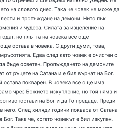
да го отречеш и ще бъдеш напълно убеден. Не
ието на словото днес. Така че човек не може да
олести и пропъждане на демони. Нито пък
амения и чудеса. Силата за изцеление на
одат, но плътта на човека все още
още остава в човека. С други думи, това,
мръсотията. Едва след като човек е очистен с
 да бъде осветен. Пропъждането на демоните
т от ръцете на Сатана и е бил върнат на Бог.
ой остава покварен. В човека все още има
само чрез Божието изкупление, но той няма и
противопостави на Бог и да Го предаде. Преди
в него. След хиляди години поквара от Сатана
 Бог. Така че, когато човекът е бил изкупен,