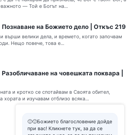
-важното — Той е Богът на...
 Познаване на Божието дело | Откъс 219
Ми върши велики дела, и времето, когато започвам
ди. Нещо повече, това е...
 Разобличаване на човешката поквара |
ната и кротко се спотайвам в Своята обител,
 хората и изучавам отблизо всяка...
🙂🙂Божието благословение дойде
при вас! Кликнете тук, за да се