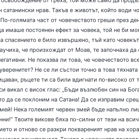
 освобождение от греха, той може само да продъ
 сатанински нрав. Такъв е животът, който води ч
По-голямата част от човечеството греши през ден
да имаше постоянен ефект за човека, той не би мо
на спасението е било извършено, тъй като човекът
аучиха, че произхождат от Моав, те започнаха да 
егативни. Не показва ли това, че човечеството вс
веренитет? Не се ли състои точно в това тяхната
цаван, ръцете ти са били вдигнати по-високо от 
си викал с висок глас: „Бъди възлюбен син на Бо
то да се поклоним на Сатана! Да се изправим сре
мей! Нека големият червен змей бъде напълно лиш
ни!“ Твоите викове бяха по-силни от тези на вси
ето и отново се разкри поквареният нрав на хора