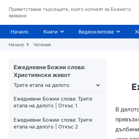
Приветстваме търсещите, които копнеят за Божието
явяване
Начало
Книги
Видеоклипове
Х
Начало
Четения
Ежедневни Божии слова:
Християнски живот
Е
Трите етапа на делото
Трите етапа на делото
Божието явление
Ежедневни Божии слова: Трите
етапа на делото | Откъс 1
В делото
превъзхо
Ежедневни Божии слова: Трите
етапа на делото | Откъс 2
дълбинит