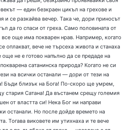
лжава да греши, безкрайно проявявайки своя
овекът — един безкраен цикъл на грехове и
я и се разкайва вечер. Така че, дори приносът
гъл да го спаси от греха. Само половината от
 все още има покварен нрав. Например, когато
се оплакват, вече не търсеха живота и станаха
е още не е готово напълно да се предаде на
 покварена сатанинска природа? Когато не си
тези на всички останали — дори от тези на
га! Бъди близък на Бога! По-скоро ще умрем,
щу стария Сатана! Да въстанем срещу големия
ен от властта си! Нека Бог ни направи
чки останали. Но после дойде времето на
та. Тогава виковете им утихнаха и те вече