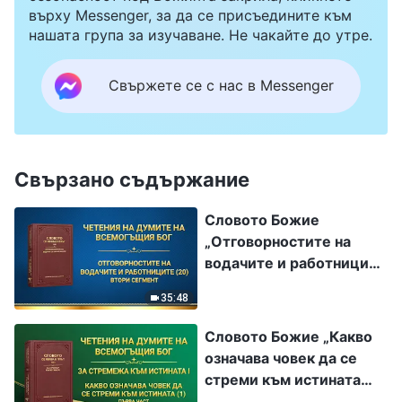
върху Messenger, за да се присъедините към
нашата група за изучаване. Не чакайте до утре.
Свържете се с нас в Messenger
Свързано съдържание
Словото Божие
„Отговорностите на
водачите и работниците
(20)“ Втори сегмент
35:48
Словото Божие „Какво
означава човек да се
стреми към истината
(1)“ Първа част