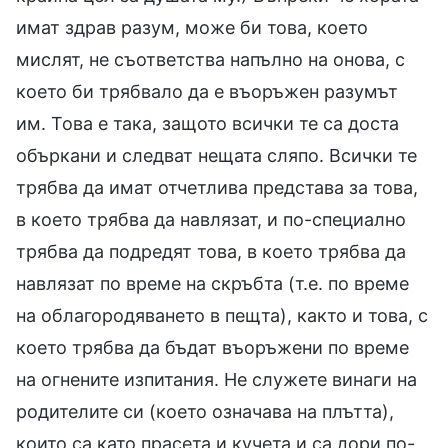
имат здрав разум, може би това, което
мислят, не съответства напълно на онова, с
което би трябвало да е въоръжен разумът
им. Това е така, защото всички те са доста
объркани и следват нещата сляпо. Всички те
трябва да имат отчетлива представа за това,
в което трябва да навлязат, и по-специално
трябва да подредят това, в което трябва да
навлязат по време на скръбта (т.е. по време
на облагородяването в пещта), както и това, с
което трябва да бъдат въоръжени по време
на огнените изпитания. Не служете винаги на
родителите си (което означава на плътта),
които са като прасета и кучета и са дори по-