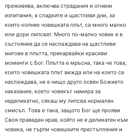
преживява, включва страдания и огнени
изпитания, а сладките и щастливи дни, за
които копнее човешката плът, са много малко
или дори липсват. Много по-малко човек е в
състояние да се наслаждава на щастливи
мигове в плътта, прекарвайки красиви
моменти с Бог. Плътта е мръсна, така че това,
което човешката плът вижда или на което се
наслаждава, не е нищо друго освен Божието
наказание, което човекът намира за
неделикатно, сякаш му липсва нормален
смисъл. Това е така, защото Бог ще прояви
Своя праведен нрав, който не е деликатен към
човека, не търпи човешките престъпления и