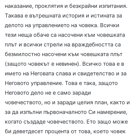
наказание, проклятия и безкрайни изпитания.
Такава е вътрешната история и истината за
делото на управлението на човека. Всички
тези неща обаче са насочени към човешката
плът и всички стрели на враждебността са
безмилостно насочени към човешката плът
(защото човекът е невинен). Всичко това е в
името на Неговата слава и свидетелство и за
Неговото управление. Това е така, защото
Неговото дело не е само заради
човечеството, но и заради целия план, както и
за да изпълни първоначалното Си намерение,
когато създаде човечеството. Ето защо може
би деветдесет процента от това, което човек