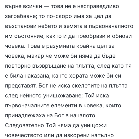
върне всички — това не е несправедливо
заграбване; то по-скоро има за цел да
възстанови небето и земята в първоначалното
им състояние, както и да преобрази и обнови
човека. Това е разумната крайна цел за
човека, макар че може би няма да бъде
повторно възвръщане на плътта, след като тя
е била наказана, както хората може би си
представят. Бог не иска скелетите на плътта
след нейното унищожаване; Той иска
първоначалните елементи в човека, които
принадлежаха на Бог в началото.
Следователно Той няма да унищожи
човечеството или да изкорени напълно