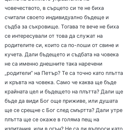
човечеството, в сърцето си те не биха
считали своето индивидуално бъдеще и
съдба за съкровище. Тогава те вече не биха
се интересували от това да служат на
родителите си, които са по-лоши от свине и
кучета. Дали бъдещето и съдбата на човека
не са именно днешните така наречени
„родители“ на Петър? Те са точно като плътта
и кръвта на човека. Само че каква ще бъде
крайната цел и бъдещето на плътта? Дали ще
бъде да види Бог още приживе, или душата
ще се срещне с Бог след смъртта? Дали утре
плътта ще се окаже в голяма пещ на
изпитания, или в огън? Не са ли въпроси като