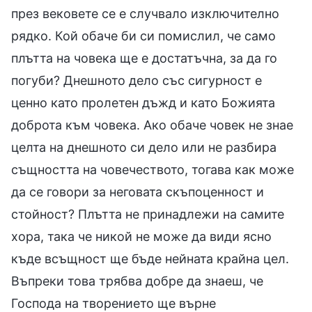
през вековете се е случвало изключително
рядко. Кой обаче би си помислил, че само
плътта на човека ще е достатъчна, за да го
погуби? Днешното дело със сигурност е
ценно като пролетен дъжд и като Божията
доброта към човека. Ако обаче човек не знае
целта на днешното си дело или не разбира
същността на човечеството, тогава как може
да се говори за неговата скъпоценност и
стойност? Плътта не принадлежи на самите
хора, така че никой не може да види ясно
къде всъщност ще бъде нейната крайна цел.
Въпреки това трябва добре да знаеш, че
Господа на творението ще върне