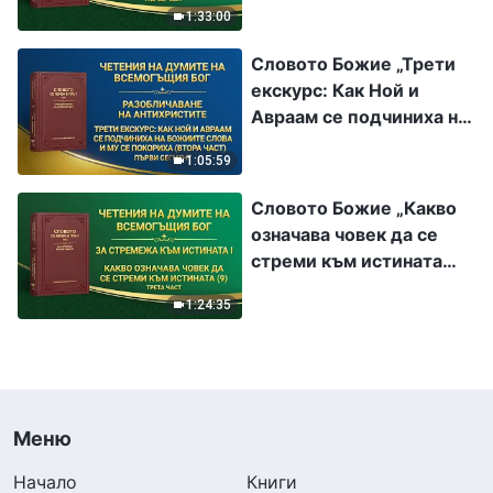
1:33:00
Словото Божие „Трети
екскурс: Как Ной и
Авраам се подчиниха на
Божиите слова и Му се
1:05:59
покориха (втора част)“
Първи сегмент
Словото Божие „Какво
означава човек да се
стреми към истината
(9)“ Трета част
1:24:35
Меню
Начало
Книги