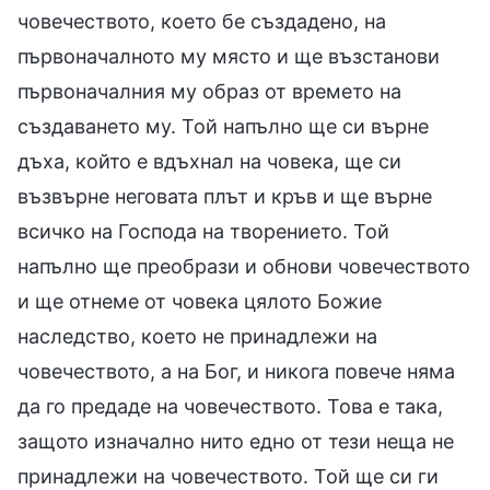
човечеството, което бе създадено, на
първоначалното му място и ще възстанови
първоначалния му образ от времето на
създаването му. Той напълно ще си върне
дъха, който е вдъхнал на човека, ще си
възвърне неговата плът и кръв и ще върне
всичко на Господа на творението. Той
напълно ще преобрази и обнови човечеството
и ще отнеме от човека цялото Божие
наследство, което не принадлежи на
човечеството, а на Бог, и никога повече няма
да го предаде на човечеството. Това е така,
защото изначално нито едно от тези неща не
принадлежи на човечеството. Той ще си ги