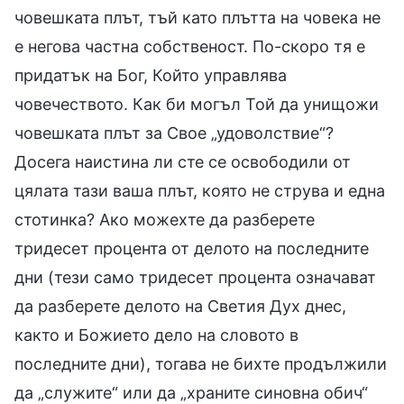
човешката плът, тъй като плътта на човека не
е негова частна собственост. По-скоро тя е
придатък на Бог, Който управлява
човечеството. Как би могъл Той да унищожи
човешката плът за Свое „удоволствие“?
Досега наистина ли сте се освободили от
цялата тази ваша плът, която не струва и една
стотинка? Ако можехте да разберете
тридесет процента от делото на последните
дни (тези само тридесет процента означават
да разберете делото на Светия Дух днес,
както и Божието дело на словото в
последните дни), тогава не бихте продължили
да „служите“ или да „храните синовна обич“