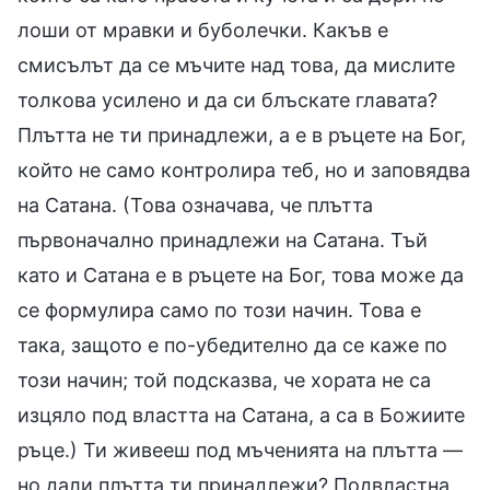
лоши от мравки и буболечки. Какъв е
смисълът да се мъчите над това, да мислите
толкова усилено и да си блъскате главата?
Плътта не ти принадлежи, а е в ръцете на Бог,
който не само контролира теб, но и заповядва
на Сатана. (Това означава, че плътта
първоначално принадлежи на Сатана. Тъй
като и Сатана е в ръцете на Бог, това може да
се формулира само по този начин. Това е
така, защото е по-убедително да се каже по
този начин; той подсказва, че хората не са
изцяло под властта на Сатана, а са в Божиите
ръце.) Ти живееш под мъченията на плътта —
но дали плътта ти принадлежи? Подвластна