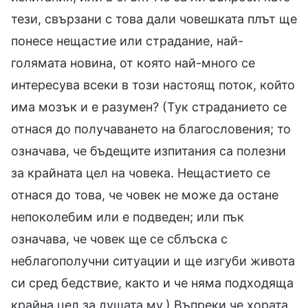
тези, свързани с това дали човешката плът ще
понесе нещастие или страдание, най-
голямата новина, от която най-много се
интересува всеки в този настоящ поток, който
има мозък и е разумен? (Тук страданието се
отнася до получаването на благословения; то
означава, че бъдещите изпитания са полезни
за крайната цел на човека. Нещастието се
отнася до това, че човек не може да остане
непоколебим или е подведен; или пък
означава, че човек ще се сблъска с
неблагополучни ситуации и ще изгуби живота
си сред бедствие, както и че няма подходяща
крайна цел за душата му.) Въпреки че хората