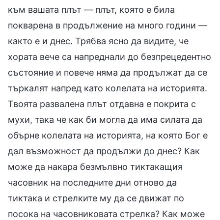
към вашата плът — плът, която е била
покварена в продължение на много години —
както е и днес. Трябва ясно да видите, че
хората вече са напреднали до безпрецедентно
състояние и повече няма да продължат да се
търкалят напред като колелата на историята.
Твоята развалена плът отдавна е покрита с
мухи, така че как би могла да има силата да
обърне колелата на историята, на която Бог е
дал възможност да продължи до днес? Как
може да накара безмълвно тиктакащия
часовник на последните дни отново да
тиктака и стрелките му да се движат по
посока на часовниковата стрелка? Как може