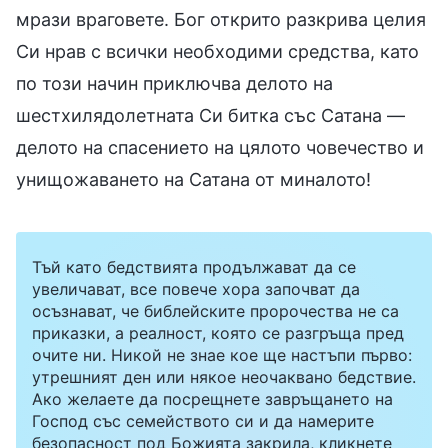
мрази враговете. Бог открито разкрива целия
Си нрав с всички необходими средства, като
по този начин приключва делото на
шестхилядолетната Си битка със Сатана —
делото на спасението на цялото човечество и
унищожаването на Сатана от миналото!
Тъй като бедствията продължават да се
увеличават, все повече хора започват да
осъзнават, че библейските пророчества не са
приказки, а реалност, която се разгръща пред
очите ни. Никой не знае кое ще настъпи първо:
утрешният ден или някое неочаквано бедствие.
Ако желаете да посрещнете завръщането на
Господ със семейството си и да намерите
безопасност под Божията закрила, кликнете