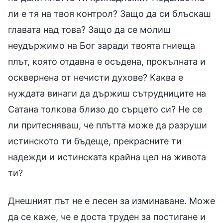
ли е тя на твоя контрол? Защо да си блъскаш
главата над това? Защо да се молиш
неудържимо на Бог заради твоята гниеща
плът, която отдавна е осъдена, прокълната и
осквернена от нечисти духове? Каква е
нуждата винаги да държиш сътрудниците на
Сатана толкова близо до сърцето си? Не се
ли притесняваш, че плътта може да разруши
истинското ти бъдеще, прекрасните ти
надежди и истинската крайна цел на живота
ти?
Днешният път не е лесен за изминаване. Може
да се каже, че е доста труден за постигане и