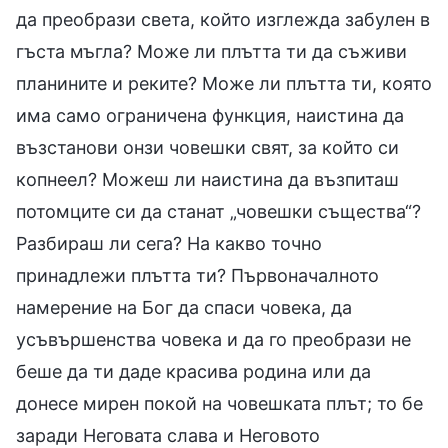
да преобрази света, който изглежда забулен в
гъста мъгла? Може ли плътта ти да съживи
планините и реките? Може ли плътта ти, която
има само ограничена функция, наистина да
възстанови онзи човешки свят, за който си
копнеел? Можеш ли наистина да възпиташ
потомците си да станат „човешки същества“?
Разбираш ли сега? На какво точно
принадлежи плътта ти? Първоначалното
намерение на Бог да спаси човека, да
усъвършенства човека и да го преобрази не
беше да ти даде красива родина или да
донесе мирен покой на човешката плът; то бе
заради Неговата слава и Неговото