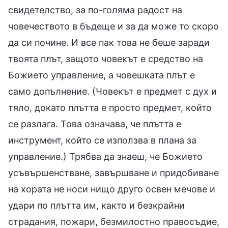
свидетелство, за по-голяма радост на
човечеството в бъдеще и за да може то скоро
да си почине. И все пак това не беше заради
твоята плът, защото човекът е средство на
Божието управление, а човешката плът е
само допълнение. (Човекът е предмет с дух и
тяло, докато плътта е просто предмет, който
се разлага. Това означава, че плътта е
инструмент, който се използва в плана за
управление.) Трябва да знаеш, че Божието
усъвършенстване, завършване и придобиване
на хората не носи нищо друго освен мечове и
удари по плътта им, както и безкрайни
страдания, пожари, безмилостно правосъдие,