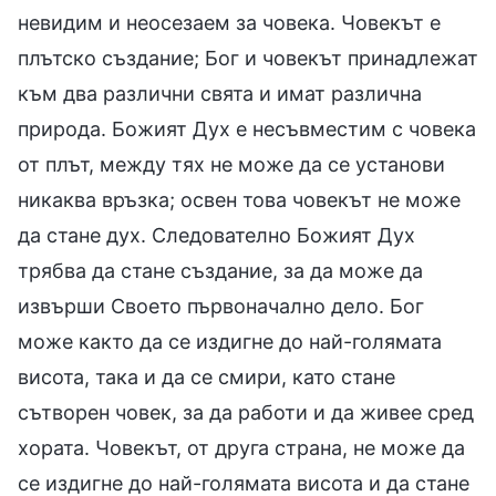
невидим и неосезаем за човека. Човекът е
плътско създание; Бог и човекът принадлежат
към два различни свята и имат различна
природа. Божият Дух е несъвместим с човека
от плът, между тях не може да се установи
никаква връзка; освен това човекът не може
да стане дух. Следователно Божият Дух
трябва да стане създание, за да може да
извърши Своето първоначално дело. Бог
може както да се издигне до най-голямата
висота, така и да се смири, като стане
сътворен човек, за да работи и да живее сред
хората. Човекът, от друга страна, не може да
се издигне до най-голямата висота и да стане