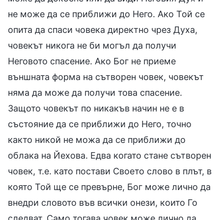
не може да се приближи до Него. Ако Той се
опита да спаси човека директно чрез Духа,
човекът никога не би могъл да получи
Неговото спасение. Ако Бог не приеме
външната форма на сътворен човек, човекът
няма да може да получи това спасение.
Защото човекът по никакъв начин не е в
състояние да се приближи до Него, точно
както никой не можа да се приближи до
облака на Йехова. Едва когато стане сътворен
човек, т.е. като постави Своето слово в плът, в
която Той ще се превърне, Бог може лично да
внедри словото във всички онези, които Го
следват. Само тогава човек може лично да