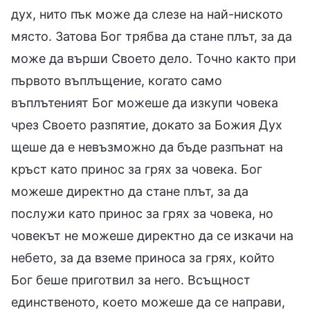
дух, нито пък може да слезе на най-ниското
място. Затова Бог трябва да стане плът, за да
може да върши Своето дело. Точно както при
първото въплъщение, когато само
въплътеният Бог можеше да изкупи човека
чрез Своето разпятие, докато за Божия Дух
щеше да е невъзможно да бъде разпънат на
кръст като принос за грях за човека. Бог
можеше директно да стане плът, за да
послужи като принос за грях за човека, но
човекът не можеше директно да се изкачи на
небето, за да вземе приноса за грях, който
Бог беше приготвил за него. Всъщност
единственото, което можеше да се направи,