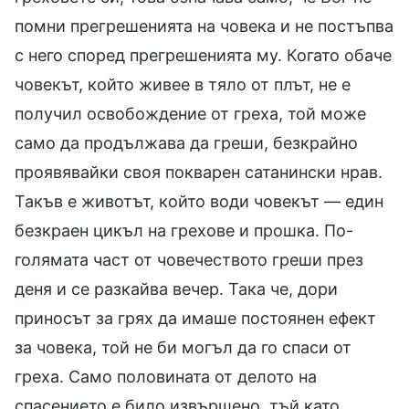
помни прегрешенията на човека и не постъпва
с него според прегрешенията му. Когато обаче
човекът, който живее в тяло от плът, не е
получил освобождение от греха, той може
само да продължава да греши, безкрайно
проявявайки своя покварен сатанински нрав.
Такъв е животът, който води човекът — един
безкраен цикъл на грехове и прошка. По-
голямата част от човечеството греши през
деня и се разкайва вечер. Така че, дори
приносът за грях да имаше постоянен ефект
за човека, той не би могъл да го спаси от
греха. Само половината от делото на
спасението е било извършено, тъй като