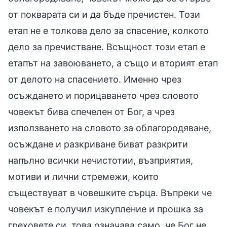
от покварата си и да бъде пречистен. Този
етап не е толкова дело за спасение, колкото
дело за пречистване. Всъщност този етап е
етапът на завоюването, а също и вторият етап
от делото на спасението. Именно чрез
осъждането и порицаването чрез словото
човекът бива спечелен от Бог, а чрез
използването на словото за облагородяване,
осъждане и разкриване биват разкрити
напълно всички нечистотии, възприятия,
мотиви и лични стремежи, които
съществуват в човешките сърца. Въпреки че
човекът е получил изкупление и прошка за
греховете си, това означава само, че Бог не