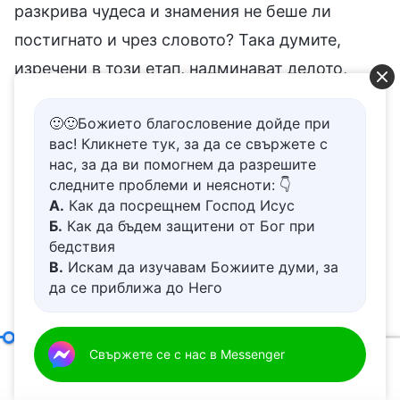
разкрива чудеса и знамения не беше ли
постигнато и чрез словото? Така думите,
изречени в този етап, надминават делото,
извършено от апостолите и пророците от
🙂🙂Божието благословение дойде при
предишните поколения. Дори пророчествата,
вас! Кликнете тук, за да се свържете с
дадени от пророците, не биха могли да
нас, за да ви помогнем да разрешите
постигнат такива резултати. Пророците
следните проблеми и неясноти: 👇
А.
Как да посрещнем Господ Исус
просто изричаха пророчества; те говореха за
Б.
Как да бъдем защитени от Бог при
това, което ще се случи в бъдеще, но не и за
бедствия
В.
Искам да изучавам Божиите думи, за
делото, което Бог искаше да извърши по това
да се приближа до Него
време. Те не говореха, за да направляват
Г.
Как да се отървем от болезнения
хората в живота им, да дават на човека
живот
Д.
Имам молба за молитва
истини или да му разкриват тайни, и със
Тайната на въплъщението (4)
Свържете се с нас в Messenger
Втора част
00:20
39:03
сигурност не говореха, за да дават живот. В