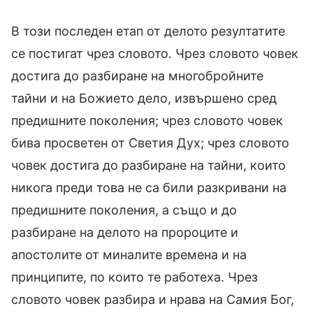
В този последен етап от делото резултатите
се постигат чрез словото. Чрез словото човек
достига до разбиране на многобройните
тайни и на Божието дело, извършено сред
предишните поколения; чрез словото човек
бива просветен от Светия Дух; чрез словото
човек достига до разбиране на тайни, които
никога преди това не са били разкривани на
предишните поколения, а също и до
разбиране на делото на пророците и
апостолите от миналите времена и на
принципите, по които те работеха. Чрез
словото човек разбира и нрава на Самия Бог,