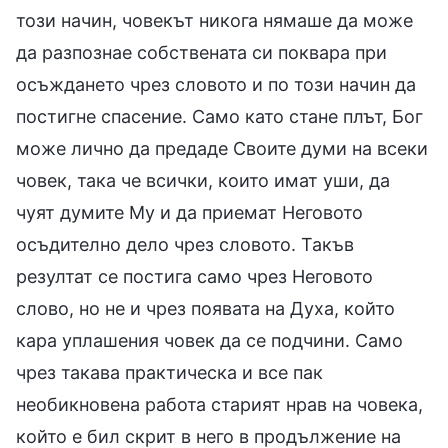
този начин, човекът никога нямаше да може
да разпознае собствената си поквара при
осъждането чрез словото и по този начин да
постигне спасение. Само като стане плът, Бог
може лично да предаде Своите думи на всеки
човек, така че всички, които имат уши, да
чуят думите Му и да приемат Неговото
осъдително дело чрез словото. Такъв
резултат се постига само чрез Неговото
слово, но не и чрез появата на Духа, който
кара уплашения човек да се подчини. Само
чрез такава практическа и все пак
необикновена работа старият нрав на човека,
който е бил скрит в него в продължение на