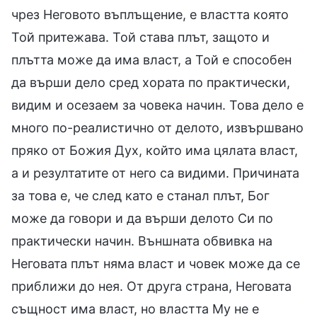
чрез Неговото въплъщение, е властта която
Той притежава. Той става плът, защото и
плътта може да има власт, а Той е способен
да върши дело сред хората по практически,
видим и осезаем за човека начин. Това дело е
много по-реалистично от делото, извършвано
пряко от Божия Дух, който има цялата власт,
а и резултатите от него са видими. Причината
за това е, че след като е станал плът, Бог
може да говори и да върши делото Си по
практически начин. Външната обвивка на
Неговата плът няма власт и човек може да се
приближи до нея. От друга страна, Неговата
същност има власт, но властта Му не е