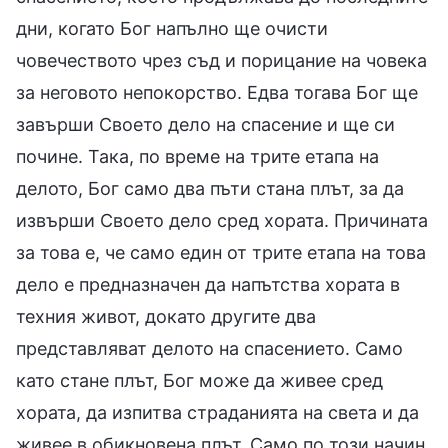
дни, когато Бог напълно ще очисти
човечеството чрез съд и порицание на човека
за неговото непокорство. Едва тогава Бог ще
завърши Своето дело на спасение и ще си
почине. Така, по време на трите етапа на
делото, Бог само два пъти стана плът, за да
извърши Своето дело сред хората. Причината
за това е, че само един от трите етапа на това
дело е предназначен да напътства хората в
техния живот, докато другите два
представляват делото на спасението. Само
като стане плът, Бог може да живее сред
хората, да изпитва страданията на света и да
живее в обикновена плът. Само по този начин