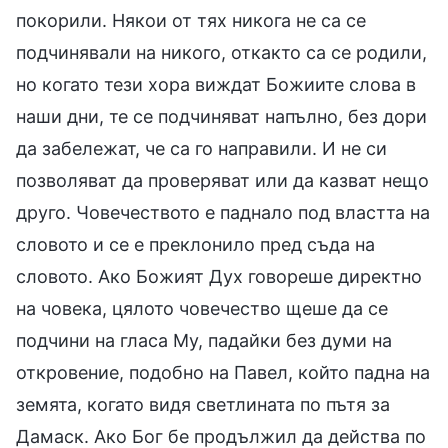
покорили. Някои от тях никога не са се
подчинявали на никого, откакто са се родили,
но когато тези хора виждат Божиите слова в
наши дни, те се подчиняват напълно, без дори
да забележат, че са го направили. И не си
позволяват да проверяват или да казват нещо
друго. Човечеството е паднало под властта на
словото и се е преклонило пред съда на
словото. Ако Божият Дух говореше директно
на човека, цялото човечество щеше да се
подчини на гласа Му, падайки без думи на
откровение, подобно на Павел, който падна на
земята, когато видя светлината по пътя за
Дамаск. Ако Бог бе продължил да действа по