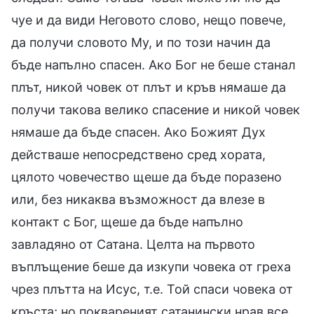
чуе и да види Неговото слово, нещо повече,
да получи словото Му, и по този начин да
бъде напълно спасен. Ако Бог не беше станал
плът, никой човек от плът и кръв нямаше да
получи такова велико спасение и никой човек
нямаше да бъде спасен. Ако Божият Дух
действаше непосредствено сред хората,
цялото човечество щеше да бъде поразено
или, без никаква възможност да влезе в
контакт с Бог, щеше да бъде напълно
завладяно от Сатана. Целта на първото
въплъщение беше да изкупи човека от греха
чрез плътта на Исус, т.е. Той спаси човека от
кръста; но поквареният сатанински нрав все