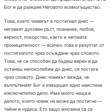
Бог и да разкрие Неговото всемогъщество.
Това, което човекът е постигнал днес —
неговият духовен ръст, познание, любов,
вярност, покорство, както и неговата
проницателност — всичко това е резултат от
постигнатото чрез осъждане чрез словото.
Това, че си способен да бъдеш верен и да
останеш непоколебим до днес, се постига
чрез словото. Днес човекът вижда, че
въплътеният Бог е извършил едно наистина
изключително дело. Има много неща в
делото, които човек не може да постигне —
тайни и чудеса. Ето защо мнозина са се