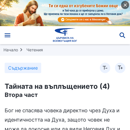
Начало
Четения
Съдържание
Тайната на въплъщението (4)
Втора част
Бог не спасява човека директно чрез Духа и
идентичността на Духа, защото човек не
може да докосне или да види Неговия Дух и