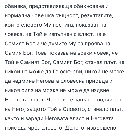
обвивка, представляваща обикновена и
нормална човешка същност, резултатите,
които словото Му постига, показват на
човека, че Той е изпълнен с власт, че е
Самият Бог и че думите Му са проява на
Самия Бог. Това показва на всеки човек, че
Той е Самият Бог, Самият Бог, станал плът, че
никой не може да Го оскърби, никой не може
да надмине Неговата словесна присъда и
никоя сила на мрака не може да надвие
Неговата власт. Човекът е напълно подчинен
на Него, защото Той е Словото, станало плът,
както и заради Неговата власт и Неговата
присъда чрез словото. Делото, извършено