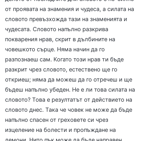
от проявата на знамения и чудеса, а силата на
словото превъзхожда тази на знаменията и
чудесата. Словото напълно разкрива
покварения нрав, скрит в дълбините на
човешкото сърце. Няма начин да го
разпознаеш сам. Когато този нрав ти бъде
разкрит чрез словото, естествено ще го
откриеш; няма да можеш да го отречеш и ще
бъдеш напълно убеден. Не е ли това силата на
словото? Това е резултатът от действието на
словото днес. Така че човек не може да бъде
напълно спасен от греховете си чрез
изцеление на болести и пропъждане на
демони. Нито пък може да бъде направен