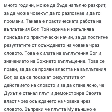
много години, може да бъде напълно разкрит,
за да може човекът да го разпознае и да го
промени. Такава е практическата работа на
въплътения Бог. Той изрича и изпълнява
присъда по практически начин, за да постигне
резултатите от осъждането на човека чрез
словото. Това е силата на въплътения Бог и
значението на Божието въплъщение. Това се
прави, за да се прояви властта на въплътения
Бог, за да се покажат резултатите от
действието на словото и за да стане ясно, че
Духът е станал плът и демонстрира Своята
власт чрез осъждането на човека чрез
словото. Въпреки че плътта Му външно е