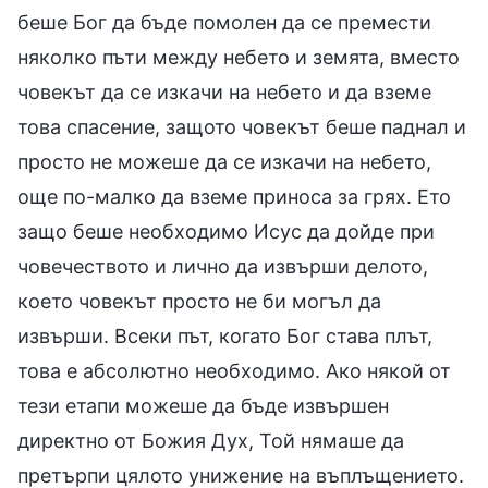
беше Бог да бъде помолен да се премести
няколко пъти между небето и земята, вместо
човекът да се изкачи на небето и да вземе
това спасение, защото човекът беше паднал и
просто не можеше да се изкачи на небето,
още по-малко да вземе приноса за грях. Ето
защо беше необходимо Исус да дойде при
човечеството и лично да извърши делото,
което човекът просто не би могъл да
извърши. Всеки път, когато Бог става плът,
това е абсолютно необходимо. Ако някой от
тези етапи можеше да бъде извършен
директно от Божия Дух, Той нямаше да
претърпи цялото унижение на въплъщението.