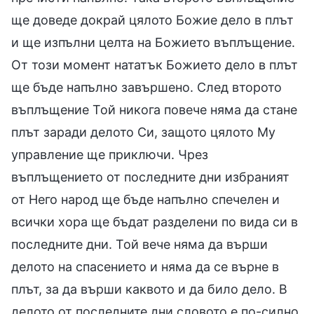
ще доведе докрай цялото Божие дело в плът
и ще изпълни целта на Божието въплъщение.
От този момент нататък Божието дело в плът
ще бъде напълно завършено. След второто
въплъщение Той никога повече няма да стане
плът заради делото Си, защото цялото Му
управление ще приключи. Чрез
въплъщението от последните дни избраният
от Него народ ще бъде напълно спечелен и
всички хора ще бъдат разделени по вида си в
последните дни. Той вече няма да върши
делото на спасението и няма да се върне в
плът, за да върши каквото и да било дело. В
делото от последните дни словото е по-силно