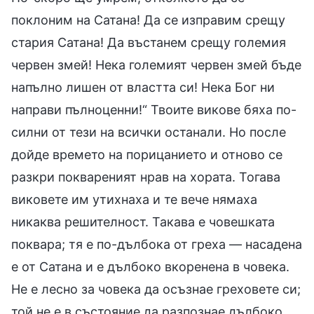
поклоним на Сатана! Да се изправим срещу
стария Сатана! Да въстанем срещу големия
червен змей! Нека големият червен змей бъде
напълно лишен от властта си! Нека Бог ни
направи пълноценни!“ Твоите викове бяха по-
силни от тези на всички останали. Но после
дойде времето на порицанието и отново се
разкри поквареният нрав на хората. Тогава
виковете им утихнаха и те вече нямаха
никаква решителност. Такава е човешката
поквара; тя е по-дълбока от греха — насадена
е от Сатана и е дълбоко вкоренена в човека.
Не е лесно за човека да осъзнае греховете си;
той не е в състояние да разпознае дълбоко