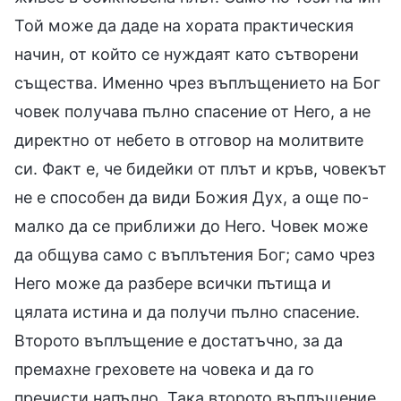
Той може да даде на хората практическия
начин, от който се нуждаят като сътворени
същества. Именно чрез въплъщението на Бог
човек получава пълно спасение от Него, а не
директно от небето в отговор на молитвите
си. Факт е, че бидейки от плът и кръв, човекът
не е способен да види Божия Дух, а още по-
малко да се приближи до Него. Човек може
да общува само с въплътения Бог; само чрез
Него може да разбере всички пътища и
цялата истина и да получи пълно спасение.
Второто въплъщение е достатъчно, за да
премахне греховете на човека и да го
пречисти напълно. Така второто въплъщение