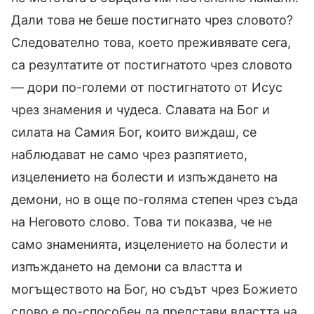
Дали това не беше постигнато чрез словото?
Следователно това, което преживявате сега,
са резултатите от постигнатото чрез словото
— дори по-големи от постигнатото от Исус
чрез знамения и чудеса. Славата на Бог и
силата на Самия Бог, които виждаш, се
наблюдават не само чрез разпятието,
изцелението на болести и изпъждането на
демони, но в още по-голяма степен чрез съда
на Неговото слово. Това ти показва, че не
само знаменията, изцелението на болести и
изпъждането на демони са властта и
могъществото на Бог, но съдът чрез Божието
слово е по-способен да представи властта на