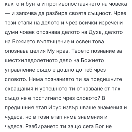
както и бунта и противопоставянето на човека
— и започва да разбира своята същност. Чрез
тези етапи на делото и чрез всички изречени
думи човек опознава делото на Духа, делото
на Божието въплъщение и освен това
опознава целия Му нрав. Твоето познание за
шестхилядолетното дело на Божието
управление също е дошло до теб чрез
словото. Нима познанието ти за предишните
схващания и успешното ти отказване от тях
също не е постигнато чрез словото? В
предишния етап Исус извършваше знамения и
чудеса, но в този етап няма знамения и
чудеса. Разбирането ти защо сега Бог не