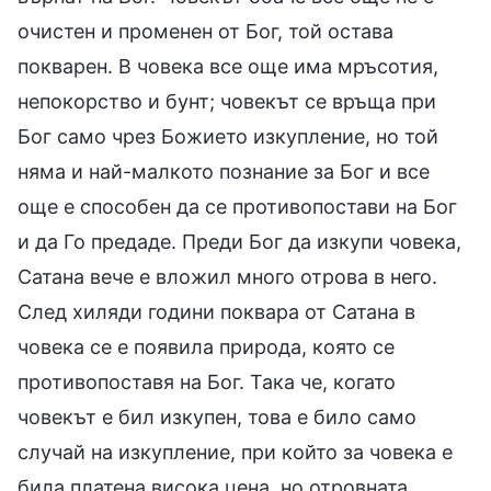
очистен и променен от Бог, той остава
покварен. В човека все още има мръсотия,
непокорство и бунт; човекът се връща при
Бог само чрез Божието изкупление, но той
няма и най-малкото познание за Бог и все
още е способен да се противопостави на Бог
и да Го предаде. Преди Бог да изкупи човека,
Сатана вече е вложил много отрова в него.
След хиляди години поквара от Сатана в
човека се е появила природа, която се
противопоставя на Бог. Така че, когато
човекът е бил изкупен, това е било само
случай на изкупление, при който за човека е
била платена висока цена, но отровната