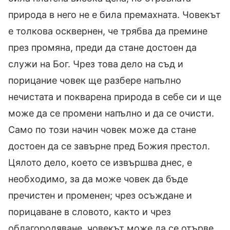
природа в него не е била премахната. Човекът
е толкова осквернен, че трябва да премине
през промяна, преди да стане достоен да
служи на Бог. Чрез това дело на съд и
порицание човек ще разбере напълно
нечистата и покварена природа в себе си и ще
може да се промени напълно и да се очисти.
Само по този начин човек може да стане
достоен да се завърне пред Божия престол.
Цялото дело, което се извършва днес, е
необходимо, за да може човек да бъде
пречистен и променен; чрез осъждане и
порицаване в словото, както и чрез
облагородяване, човекът може да се отърве