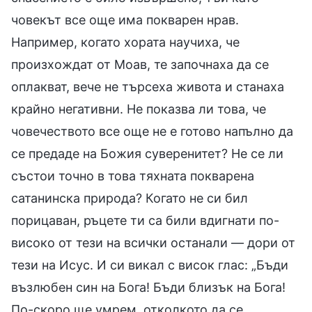
човекът все още има покварен нрав.
Например, когато хората научиха, че
произхождат от Моав, те започнаха да се
оплакват, вече не търсеха живота и станаха
крайно негативни. Не показва ли това, че
човечеството все още не е готово напълно да
се предаде на Божия суверенитет? Не се ли
състои точно в това тяхната покварена
сатанинска природа? Когато не си бил
порицаван, ръцете ти са били вдигнати по-
високо от тези на всички останали — дори от
тези на Исус. И си викал с висок глас: „Бъди
възлюбен син на Бога! Бъди близък на Бога!
По-скоро ще умрем, отколкото да се