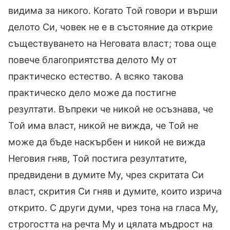
видима за никого. Когато Той говори и върши
делото Си, човек не е в състояние да открие
съществуването на Неговата власт; това още
повече благоприятства делото Му от
практическо естество. А всяко такова
практическо дело може да постигне
резултати. Въпреки че никой не осъзнава, че
Той има власт, никой не вижда, че Той не
може да бъде наскърбен и никой не вижда
Неговия гняв, Той постига резултатите,
предвидени в думите Му, чрез скритата Си
власт, скрития Си гняв и думите, които изрича
открито. С други думи, чрез тона на гласа Му,
строгостта на речта Му и цялата мъдрост на