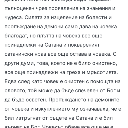
пълноценен чрез проявления на знамения и
чудеса. Силата за изцеление на болести и
пропъждане на демони само дава на човека
благодат, но плътта на човека все още
принадлежи на Сатана и поквареният
сатанински нрав все още остава в човека. С
други думи, това, което не е било очистено,
все още принадлежи на греха и мръсотията.
Едва след като човек е очистен с помощта на
словото, той може да бъде спечелен от Бог и
да бъде осветен. Пропъждането на демоните
от човека и изкуплението му означаваха, че е
бил изтръгнат от ръцете на Сатана и е бил
върнат на Бог. Човекът обаче все още не е