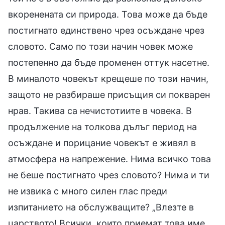
вкоренената си природа. Това може да бъде
постигнато единствено чрез осъждане чрез
словото. Само по този начин човек може
постепенно да бъде променен оттук насетне.
В миналото човекът крещеше по този начин,
защото не разбираше присъщия си покварен
нрав. Такива са нечистотиите в човека. В
продължение на толкова дълъг период на
осъждане и порицание човекът е живял в
атмосфера на напрежение. Нима всичко това
не беше постигнато чрез словото? Нима и ти
не извика с много силен глас преди
изпитанието на обслужващите? „Влезте в
царството! Всички, които приемат това име,