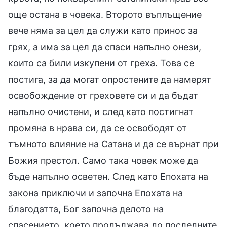
още остана в човека. Второто въплъщение
вече няма за цел да служи като принос за
грях, а има за цел да спаси напълно онези,
които са били изкупени от греха. Това се
постига, за да могат опростените да намерят
освобождение от греховете си и да бъдат
напълно очистени, и след като постигнат
промяна в нрава си, да се освободят от
тъмното влияние на Сатана и да се върнат при
Божия престол. Само така човек може да
бъде напълно осветен. След като Епохата на
закона приключи и започна Епохата на
благодатта, Бог започна делото на
спасението, което продължава до последните