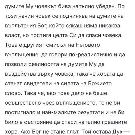
думите Му човекът бива напълно убеден. По
този начин човек се подчинява на думите на
въплътения Бог, който сякаш няма никаква
власт, но постига целта Си да спаси човека.
Това е другият смисъл на Неговото
въплъщение: да говори по-реалистично и да
позволи реалността на думите Му да
въздейства върху човека, така че хората да
станат свидетели на силата на Божието
слово. Така че, ако това дело не беше
осъществено чрез въплъщението, то не би
постигнало и най-малките резултати и не би
било в състояние да спаси напълно грешните
хора. Ако Бог не стане плът, Той остава Дух —