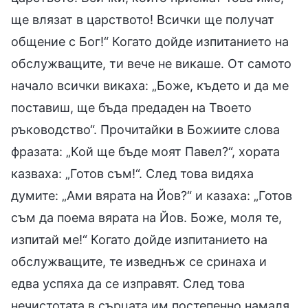
ще влязат в царството! Всички ще получат
общение с Бог!“ Когато дойде изпитанието на
обслужващите, ти вече не викаше. От самото
начало всички викаха: „Боже, където и да ме
поставиш, ще бъда предаден на Твоето
ръководство“. Прочитайки в Божиите слова
фразата: „Кой ще бъде моят Павел?“, хората
казваха: „Готов съм!“. След това видяха
думите: „Ами вярата на Йов?“ и казаха: „Готов
съм да поема вярата на Йов. Боже, моля те,
изпитай ме!“ Когато дойде изпитанието на
обслужващите, те изведнъж се сринаха и
едва успяха да се изправят. След това
нечистотата в сърцата им постепенно намаля.