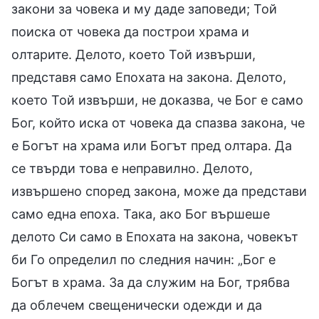
закони за човека и му даде заповеди; Той
поиска от човека да построи храма и
олтарите. Делото, което Той извърши,
представя само Епохата на закона. Делото,
което Той извърши, не доказва, че Бог е само
Бог, който иска от човека да спазва закона, че
е Богът на храма или Богът пред олтара. Да
се твърди това е неправилно. Делото,
извършено според закона, може да представи
само една епоха. Така, ако Бог вършеше
делото Си само в Епохата на закона, човекът
би Го определил по следния начин: „Бог е
Богът в храма. За да служим на Бог, трябва
да облечем свещенически одежди и да