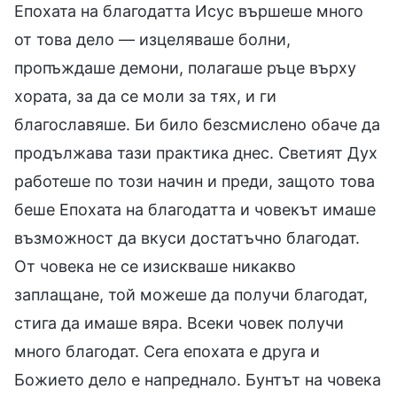
Епохата на благодатта Исус вършеше много
от това дело — изцеляваше болни,
пропъждаше демони, полагаше ръце върху
хората, за да се моли за тях, и ги
благославяше. Би било безсмислено обаче да
продължава тази практика днес. Светият Дух
работеше по този начин и преди, защото това
беше Епохата на благодатта и човекът имаше
възможност да вкуси достатъчно благодат.
От човека не се изискваше никакво
заплащане, той можеше да получи благодат,
стига да имаше вяра. Всеки човек получи
много благодат. Сега епохата е друга и
Божието дело е напреднало. Бунтът на човека