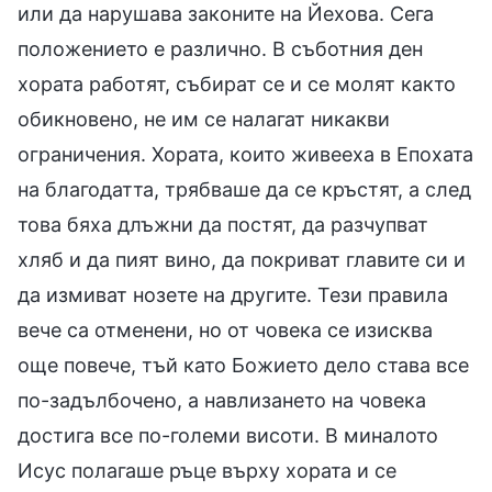
или да нарушава законите на Йехова. Сега
положението е различно. В съботния ден
хората работят, събират се и се молят както
обикновено, не им се налагат никакви
ограничения. Хората, които живееха в Епохата
на благодатта, трябваше да се кръстят, а след
това бяха длъжни да постят, да разчупват
хляб и да пият вино, да покриват главите си и
да измиват нозете на другите. Тези правила
вече са отменени, но от човека се изисква
още повече, тъй като Божието дело става все
по-задълбочено, а навлизането на човека
достига все по-големи висоти. В миналото
Исус полагаше ръце върху хората и се