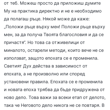
от теб. Можеш просто да приложиш думите
Му на практика директно и не е необходимо
да полагаш ръце. Някой може да каже:
„Положи ръце върху мен! Положи ръце върху
мен, за да получа Твоята благословия и да се
причастя“. Но това са отживелици от
миналото, остарели методи, които вече не се
използват, защото епохата се е променила.
Светият Дух действа в зависимост от
епохата, а не произволно или според
установени правила. Епохата се е променила
и новата епоха трябва да бъде придружена от
ново дело. Това важи за всеки етап от делото,
така че Неговото дело никога не се повтаря. В