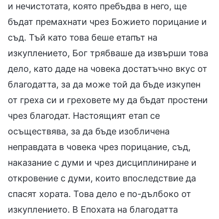
и нечистотата, която пребъдва в него, ще
бъдат премахнати чрез Божието порицание и
съд. Тъй като това беше етапът на
изкуплението, Бог трябваше да извърши това
дело, като даде на човека достатъчно вкус от
благодатта, за да може той да бъде изкупен
от греха си и греховете му да бъдат простени
чрез благодат. Настоящият етап се
осъществява, за да бъде изобличена
неправдата в човека чрез порицание, съд,
наказание с думи и чрез дисциплиниране и
откровение с думи, които впоследствие да
спасят хората. Това дело е по-дълбоко от
изкуплението. В Епохата на благодатта