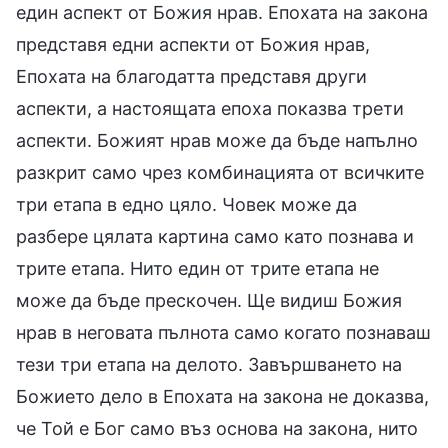
един аспект от Божия нрав. Епохата на закона
представя едни аспекти от Божия нрав,
Епохата на благодатта представя други
аспекти, а настоящата епоха показва трети
аспекти. Божият нрав може да бъде напълно
разкрит само чрез комбинацията от всичките
три етапа в едно цяло. Човек може да
разбере цялата картина само като познава и
трите етапа. Нито един от трите етапа не
може да бъде прескочен. Ще видиш Божия
нрав в неговата пълнота само когато познаваш
тези три етапа на делото. Завършването на
Божието дело в Епохата на закона не доказва,
че Той е Бог само въз основа на закона, нито