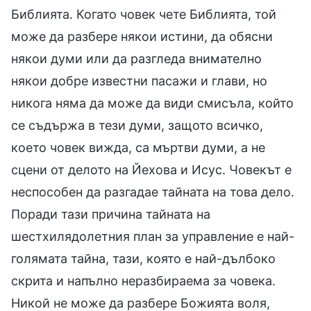
Библията. Когато човек чете Библията, той
може да разбере някои истини, да обясни
някои думи или да разгледа внимателно
някои добре известни пасажи и глави, но
никога няма да може да види смисъла, който
се съдържа в тези думи, защото всичко,
което човек вижда, са мъртви думи, а не
сцени от делото на Йехова и Исус. Човекът е
неспособен да разгадае тайната на това дело.
Поради тази причина тайната на
шестхилядолетния план за управление е най-
голямата тайна, тази, която е най-дълбоко
скрита и напълно неразбираема за човека.
Никой не може да разбере Божията воля,