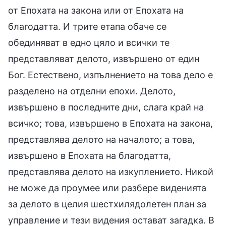
от Епохата на закона или от Епохата на
благодатта. И трите етапа обаче се
обединяват в едно цяло и всички те
представляват делото, извършено от един
Бог. Естествено, изпълнението на това дело е
разделено на отделни епохи. Делото,
извършено в последните дни, слага край на
всичко; това, извършено в Епохата на закона,
представлява делото на началото; а това,
извършено в Епохата на благодатта,
представлява делото на изкуплението. Никой
не може да проумее или разбере виденията
за делото в целия шестхилядолетен план за
управление и тези видения остават загадка. В