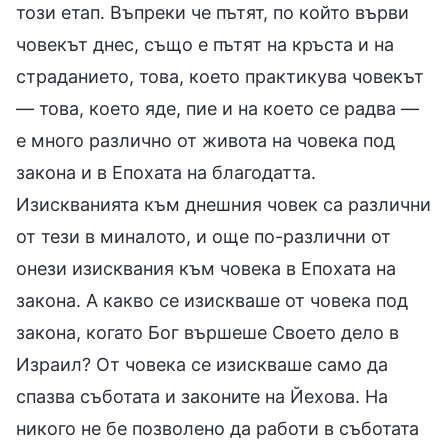
този етап. Въпреки че пътят, по който върви
човекът днес, също е пътят на кръста и на
страданието, това, което практикува човекът
— това, което яде, пие и на което се радва —
е много различно от живота на човека под
закона и в Епохата на благодатта.
Изискванията към днешния човек са различни
от тези в миналото, и още по-различни от
онези изисквания към човека в Епохата на
закона. А какво се изискваше от човека под
закона, когато Бог вършеше Своето дело в
Израил? От човека се изискваше само да
спазва съботата и законите на Йехова. На
никого не бе позволено да работи в съботата