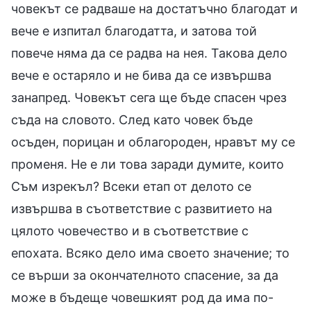
човекът се радваше на достатъчно благодат и
вече е изпитал благодатта, и затова той
повече няма да се радва на нея. Такова дело
вече е остаряло и не бива да се извършва
занапред. Човекът сега ще бъде спасен чрез
съда на словото. След като човек бъде
осъден, порицан и облагороден, нравът му се
променя. Не е ли това заради думите, които
Съм изрекъл? Всеки етап от делото се
извършва в съответствие с развитието на
цялото човечество и в съответствие с
епохата. Всяко дело има своето значение; то
се върши за окончателното спасение, за да
може в бъдеще човешкият род да има по-