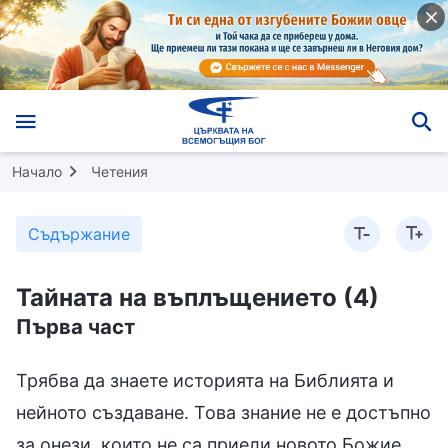
Начало
Четения
Съдържание
Тайната на въплъщението (4)
Първа част
Трябва да знаете историята на Библията и
нейното създаване. Това знание не е достъпно
за онези, които не са приели новото Божие