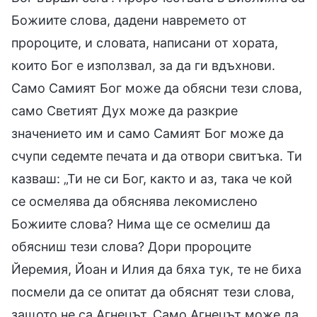
Божиите слова, дадени навремето от
пророците, и словата, написани от хората,
които Бог е използвал, за да ги вдъхнови.
Само Самият Бог може да обясни тези слова,
само Светият Дух може да разкрие
значението им и само Самият Бог може да
счупи седемте печата и да отвори свитъка. Ти
казваш: „Ти не си Бог, както и аз, така че кой
се осмелява да обяснява лекомислено
Божиите слова? Нима ще се осмелиш да
обясниш тези слова? Дори пророците
Йеремия, Йоан и Илия да бяха тук, те не биха
посмели да се опитат да обяснят тези слова,
защото не са Агнецът. Само Агнецът може да