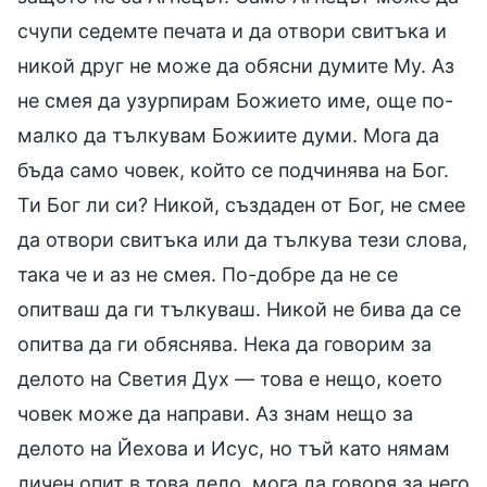
счупи седемте печата и да отвори свитъка и
никой друг не може да обясни думите Му. Аз
не смея да узурпирам Божието име, още по-
малко да тълкувам Божиите думи. Мога да
бъда само човек, който се подчинява на Бог.
Ти Бог ли си? Никой, създаден от Бог, не смее
да отвори свитъка или да тълкува тези слова,
така че и аз не смея. По-добре да не се
опитваш да ги тълкуваш. Никой не бива да се
опитва да ги обяснява. Нека да говорим за
делото на Светия Дух — това е нещо, което
човек може да направи. Аз знам нещо за
делото на Йехова и Исус, но тъй като нямам
личен опит в това дело, мога да говоря за него