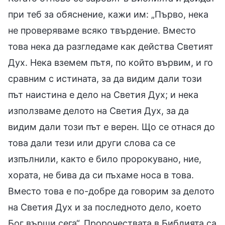
при теб за обяснение, кажи им: „Първо, нека
не проверяваме всяко твърдение. Вместо
това нека да разгледаме как действа Светият
Дух. Нека вземем пътя, по който вървим, и го
сравним с истината, за да видим дали този
път наистина е дело на Светия Дух; и нека
използваме делото на Светия Дух, за да
видим дали този път е верен. Що се отнася до
това дали тези или други слова са се
изпълнили, както е било пророкувано, ние,
хората, не бива да си пъхаме носа в това.
Вместо това е по-добре да говорим за делото
на Светия Дух и за последното дело, което
Бог върши сега“. Пророчествата в Библията са