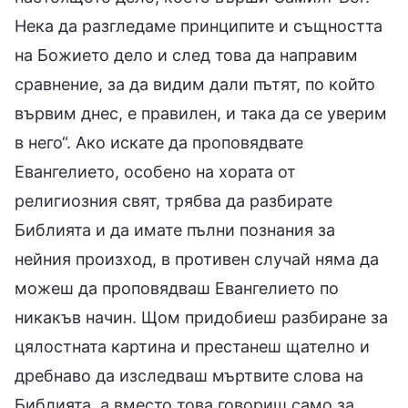
Нека да разгледаме принципите и същността
на Божието дело и след това да направим
сравнение, за да видим дали пътят, по който
вървим днес, е правилен, и така да се уверим
в него“. Ако искате да проповядвате
Евангелието, особено на хората от
религиозния свят, трябва да разбирате
Библията и да имате пълни познания за
нейния произход, в противен случай няма да
можеш да проповядваш Евангелието по
никакъв начин. Щом придобиеш разбиране за
цялостната картина и престанеш щателно и
дребнаво да изследваш мъртвите слова на
Библията, а вместо това говориш само за