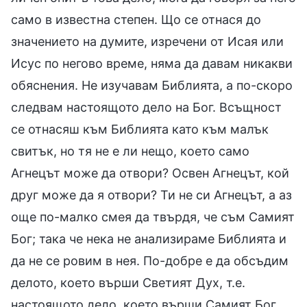
само в известна степен. Що се отнася до
значението на думите, изречени от Исая или
Исус по негово време, няма да давам никакви
обяснения. Не изучавам Библията, а по-скоро
следвам настоящото дело на Бог. Всъщност
се отнасяш към Библията като към малък
свитък, но тя не е ли нещо, което само
Агнецът може да отвори? Освен Агнецът, кой
друг може да я отвори? Ти не си Агнецът, а аз
още по-малко смея да твърдя, че съм Самият
Бог; така че нека не анализираме Библията и
да не се ровим в нея. По-добре е да обсъдим
делото, което върши Светият Дух, т.е.
настоящото дело, което върши Самият Бог.