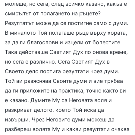
молеше, но сега, след всичко казано, какъв е
смисълът от полагането на ръцете?
Резултатът може да се постигне само с думи.
В миналото Той полагаше ръце върху хората,
за да ги благослови и изцели от болестите.
Така действаше Светият Дух по онова време,
но сега е различно. Сега Светият Дух в
Своето дело постига резултати чрез думи.
Той ви разяснява Своите думи и вие трябва
да ги приложите на практика, точно както ви
е казано. Думите Му са Неговата воля и
разкриват делото, което Той иска да
извърши. Чрез Неговите думи можеш да
разбереш волята Му и какви резултати очаква