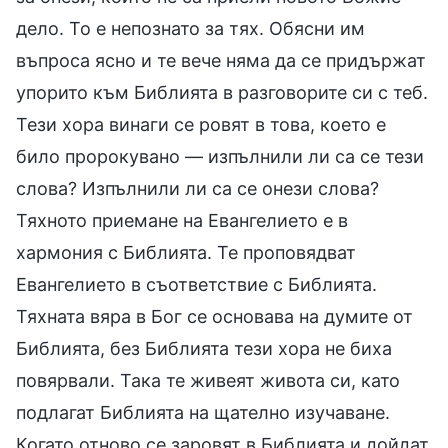
дело. То е непознато за тях. Обясни им
въпроса ясно и те вече няма да се придържат
упорито към Библията в разговорите си с теб.
Тези хора винаги се ровят в това, което е
било пророкувано — изпълнили ли са се тези
слова? Изпълнили ли са се онези слова?
Тяхното приемане на Евангелието е в
хармония с Библията. Те проповядват
Евангелието в съответствие с Библията.
Тяхната вяра в Бог се основава на думите от
Библията, без Библията тези хора не биха
повярвали. Така те живеят живота си, като
подлагат Библията на щателно изучаване.
Когато отново се заровят в Библията и дойдат