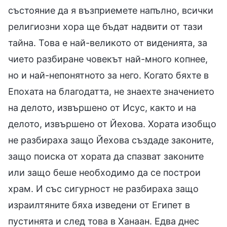
състояние да я възприемете напълно, всички
религиозни хора ще бъдат надвити от тази
тайна. Това е най-великото от виденията, за
чието разбиране човекът най-много копнее,
но и най-непонятното за него. Когато бяхте в
Епохата на благодатта, не знаехте значението
на делото, извършено от Исус, както и на
делото, извършено от Йехова. Хората изобщо
не разбираха защо Йехова създаде законите,
защо поиска от хората да спазват законите
или защо беше необходимо да се построи
храм. И със сигурност не разбираха защо
израилтяните бяха изведени от Египет в
пустинята и след това в Ханаан. Едва днес