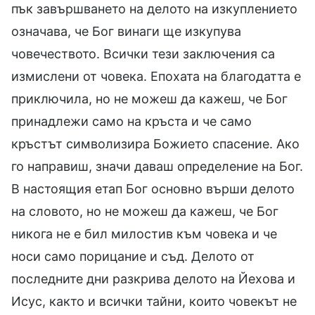
пък завършването на делото на изкуплението
означава, че Бог винаги ще изкупува
човечеството. Всички тези заключения са
измислени от човека. Епохата на благодатта е
приключила, но не можеш да кажеш, че Бог
принадлежи само на кръста и че само
кръстът символизира Божието спасение. Ако
го направиш, значи даваш определение на Бог.
В настоящия етап Бог основно върши делото
на словото, но не можеш да кажеш, че Бог
никога не е бил милостив към човека и че
носи само порицание и съд. Делото от
последните дни разкрива делото на Йехова и
Исус, както и всички тайни, които човекът не