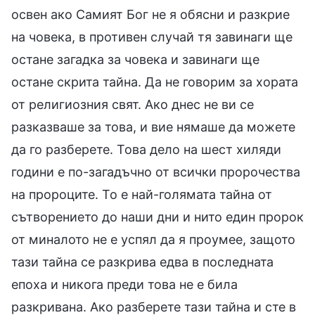
освен ако Самият Бог не я обясни и разкрие
на човека, в противен случай тя завинаги ще
остане загадка за човека и завинаги ще
остане скрита тайна. Да не говорим за хората
от религиозния свят. Ако днес не ви се
разказваше за това, и вие нямаше да можете
да го разберете. Това дело на шест хиляди
години е по-загадъчно от всички пророчества
на пророците. То е най-голямата тайна от
сътворението до наши дни и нито един пророк
от миналото не е успял да я проумее, защото
тази тайна се разкрива едва в последната
епоха и никога преди това не е била
разкривана. Ако разберете тази тайна и сте в