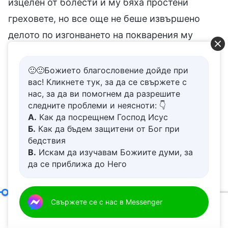
изцелен от болести и му бяха простени
греховете, но все още не бeше извършено
делото по изгонването на покварения му
сатанински нрав. Човекът просто получаваше
спасение и прошка на греховете си чрез
🙂🙂Божието благословение дойде при
вас! Кликнете тук, за да се свържете с
вярата си, но греховната човешка природа не
нас, за да ви помогнем да разрешите
беше изкоренена и все още оставаше в него.
следните проблеми и неясноти: 👇
Греховете на човека бяха простени чрез
А.
Как да посрещнем Господ Исус
Б.
Как да бъдем защитени от Бог при
въплътения Бог, но това не означаваше, че в
бедствия
човека вече нямаше грях. Чрез приноса за
В.
Искам да изучавам Божиите думи, за
да се приближа до Него
грях човекът можеше да получи опрощение
Г.
Как да се отървем от болезнения
на греховете си, но беше безсилен да реши
живот
проблема как вече да не греши и как
Д.
Имам молба за молитва
Тайната на въплъщението (4)
Свържете се с нас в Messenger
Първа част
греховната му природа да бъде напълно
00:20
38:19