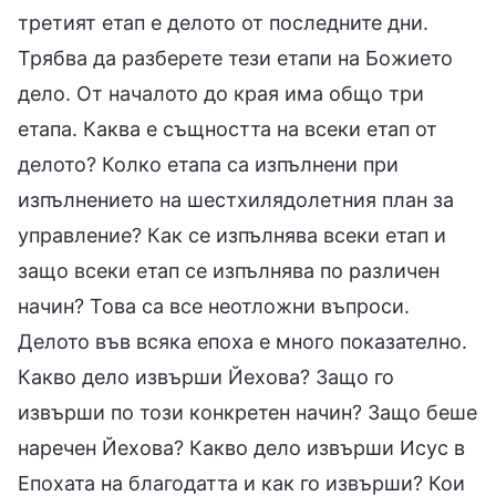
третият етап е делото от последните дни.
Трябва да разберете тези етапи на Божието
дело. От началото до края има общо три
етапа. Каква е същността на всеки етап от
делото? Колко етапа са изпълнени при
изпълнението на шестхилядолетния план за
управление? Как се изпълнява всеки етап и
защо всеки етап се изпълнява по различен
начин? Това са все неотложни въпроси.
Делото във всяка епоха е много показателно.
Какво дело извърши Йехова? Защо го
извърши по този конкретен начин? Защо беше
наречен Йехова? Какво дело извърши Исус в
Епохата на благодатта и как го извърши? Кои