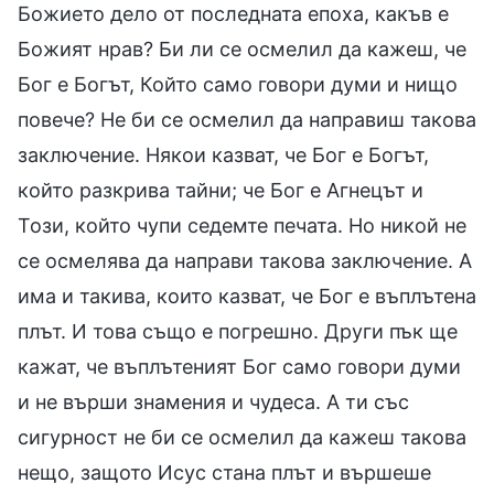
Божието дело от последната епоха, какъв е
Божият нрав? Би ли се осмелил да кажеш, че
Бог е Богът, Който само говори думи и нищо
повече? Не би се осмелил да направиш такова
заключение. Някои казват, че Бог е Богът,
който разкрива тайни; че Бог е Агнецът и
Този, който чупи седемте печата. Но никой не
се осмелява да направи такова заключение. А
има и такива, които казват, че Бог е въплътена
плът. И това също е погрешно. Други пък ще
кажат, че въплътеният Бог само говори думи
и не върши знамения и чудеса. А ти със
сигурност не би се осмелил да кажеш такова
нещо, защото Исус стана плът и вършеше