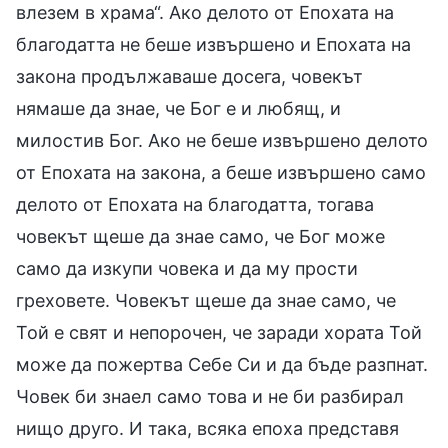
влезем в храма“. Ако делото от Епохата на
благодатта не беше извършено и Епохата на
закона продължаваше досега, човекът
нямаше да знае, че Бог е и любящ, и
милостив Бог. Ако не беше извършено делото
от Епохата на закона, а беше извършено само
делото от Епохата на благодатта, тогава
човекът щеше да знае само, че Бог може
само да изкупи човека и да му прости
греховете. Човекът щеше да знае само, че
Той е свят и непорочен, че заради хората Той
може да пожертва Себе Си и да бъде разпнат.
Човек би знаел само това и не би разбирал
нищо друго. И така, всяка епоха представя