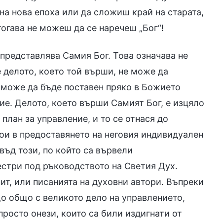
 на нова епоха или да сложиш край на старата,
огава не можеш да се наречеш „Бог“!
 представлява Самия Бог. Това означава не
е делото, което той върши, не може да
е може да бъде поставен пряко в Божието
е. Делото, което върши Самият Бог, е изцяло
план за управление, и то се отнася до
тои в предоставянето на неговия индивидуален
твъд този, по който са вървели
естри под ръководството на Светия Дух.
пит, или писанията на духовни автори. Въпреки
що общо с великото дело на управлението,
росто онези, които са били издигнати от