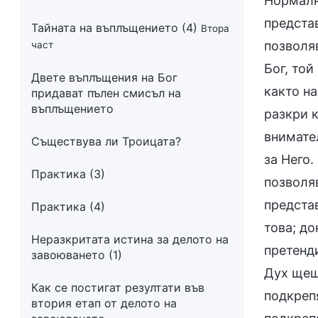
Нормално
предста
Тайната на въплъщението (4)
Втора
позволяв
част
Бог, той
Двете въплъщения на Бог
както на
придават пълен смисъл на
въплъщението
разкри к
внимате
Съществува ли Троицата?
за Него.
Практика (3)
позволя
предста
Практика (4)
това; до
Неразкритата истина за делото на
претенди
завоюването (1)
Дух щеш
Как се постигат резултати във
подкрепя
втория етап от делото на