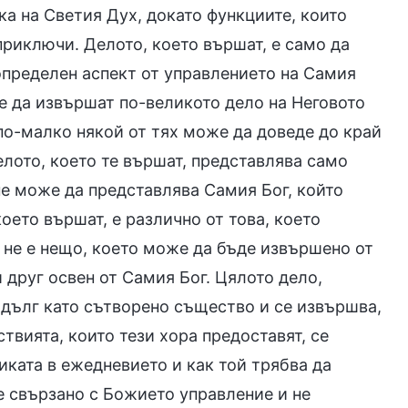
ка на Светия Дух, докато функциите, които
приключи. Делото, което вършат, е само да
определен аспект от управлението на Самия
ие да извършат по-великото дело на Неговото
по-малко някой от тях може да доведе до край
лото, което те вършат, представлява само
не може да представлява Самия Бог, който
оето вършат, е различно от това, което
 не е нещо, което може да бъде извършено от
 друг освен от Самия Бог. Цялото дело,
 дълг като сътворено същество и се извършва,
твията, които тези хора предоставят, се
иката в ежедневието и как той трябва да
е свързано с Божието управление и не