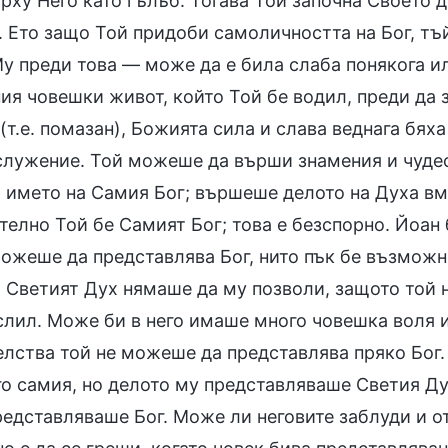
рху Него като гълъб. Тогава Той започна Своето д
 Ето защо Той придоби самоличността на Бог, тъй
у преди това — може да е била слаба понякога ил
ия човешки живот, който Той бе водил, преди да 
(т.е. помазан), Божията сила и слава веднага бяха
служение. Той можеше да върши знамения и чудес
т името на Самия Бог; вършеше делото на Духа вм
елно Той бе Самият Бог; това е безспорно. Йоан 
можеше да представлява Бог, нито пък бе възможно
, Светият Дух нямаше да му позволи, защото той
слил. Може би в него имаше много човешка воля и
елства той не можеше да представлява пряко Бог.
го самия, но делото му представляваше Светия Ду
представляваше Бог. Може ли неговите заблуди и 