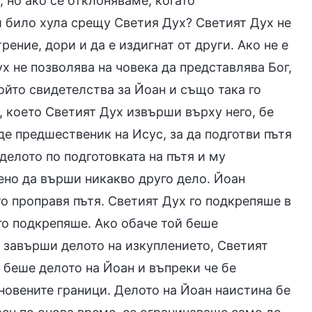
 но ако се отклоняваме, когато
и било хула срещу Светия Дух? Светият Дух не
рение, дори и да е издигнат от други. Ако не е
ух не позволява на човека да представлява Бог,
който свидетелства за Йоан и също така го
о, което Светият Дух извърши върху него, бе
е предшественик на Исус, за да подготви пътя
делото по подготовката на пътя и му
ено да върши никакво друго дело. Йоан
о проправя пътя. Светият Дух го подкрепяше в
 го подкрепяше. Ако обаче той беше
да завърши делото на изкуплението, Светият
 беше делото на Йоан и въпреки че бе
ановените граници. Делото на Йоан наистина бе