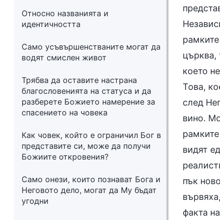
предста
Относно названията и
Независ
идентичността
рамките
Само усъвършенстваните могат да
църква,
водят смислен живот
което не
Трябва да оставите настрана
Това, ко
благословенията на статуса и да
разберете Божието намерение за
след Нег
спасението на човека
вино. М
рамките 
Как човек, който е ограничил Бог в
представите си, може да получи
видят ед
Божиите откровения?
реалист
Само онези, които познават Бога и
пък ново
Неговото дело, могат да Му бъдат
вървяха
угодни
факта на