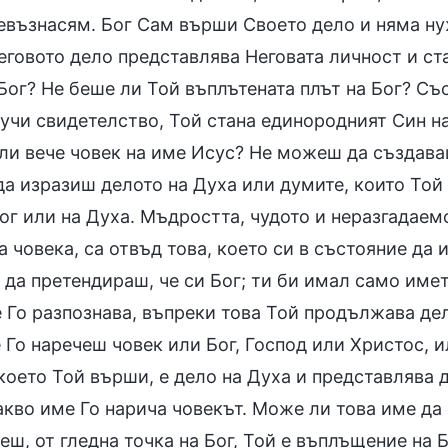
ревъзнасям. Бог Сам върши Своето дело и няма ну
Неговото дело представлява Неговата личност и с
ог? Не беше ли Той въплътената плът на Бог? Със
учи свидетелство, Той стана единородният Син на
ли вече човек на име Исус? Не можеш да създава
а изразиш делото на Духа или думите, които Той
г или на Духа. Мъдростта, чудото и неразгадаемо
 човека, са отвъд това, което си в състояние да 
да претендираш, че си Бог; ти би имал само имет
 Го разпознава, въпреки това Той продължава дел
Го наречеш човек или Бог, Господ или Христос, и
което Той върши, е дело на Духа и представлява д
акво име Го нарича човекът. Може ли това име да
еш, от гледна точка на Бог, Той е въплъщение на 