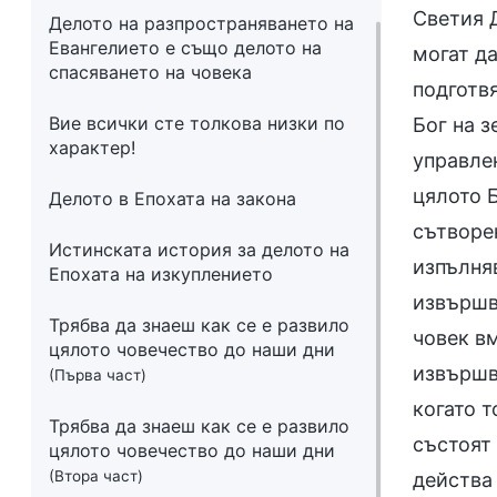
Светия Д
Делото на разпространяването на
Евангелието е също делото на
могат да
спасяването на човека
подготв
Вие всички сте толкова низки по
Бог на з
характер!
управле
цялото 
Делото в Епохата на закона
сътворе
Истинската история за делото на
изпълняв
Епохата на изкуплението
извършв
Трябва да знаеш как се е развило
човек вм
цялото човечество до наши дни
извършв
(Първа част)
когато т
Трябва да знаеш как се е развило
състоят 
цялото човечество до наши дни
(Втора част)
действа