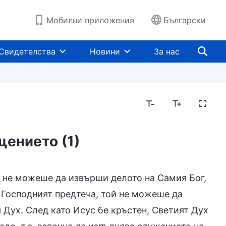
Мобилни приложения
Български
Свидетелства
Новини
За нас
щението (1)
н не можеше да извърши делото на Самия Бог,
 Господният предтеча, той не можеше да
я Дух. След като Исус бе кръстен, Светият Дух