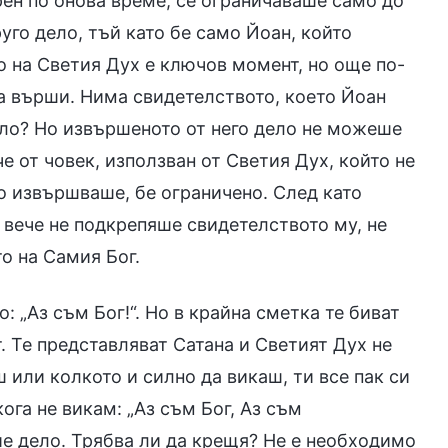
арен по онова време, се ограничаваше само до
го дело, тъй като бе само Йоан, който
о на Светия Дух е ключов момент, но още по-
да върши. Нима свидетелството, което Йоан
ело? Но извършеното от него дело не можеше
е от човек, използван от Светия Дух, който не
о извършваше, бе ограничено. След като
 вече не подкрепяше свидетелството му, не
то на Самия Бог.
: „Аз съм Бог!“. Но в крайна сметка те биват
. Те представляват Сатана и Светият Дух не
 или колкото и силно да викаш, ти все пак си
га не викам: „Аз съм Бог, Аз съм
ие дело. Трябва ли да крещя? Не е необходимо