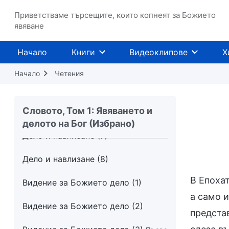
Да имаш непроменен нрав
Приветстваме търсещите, които копнеят за Божието
означава да си във вражда с Бог
явяване
Всички, които не познават Бог, са
Начало
Книги
Видеоклипове
Х
хора, които се противопоставят на
Бог
Начало
Четения
Дело и навлизане (2)
Словото, Том 1: Явяването и
Дело и навлизане (3)
делото на Бог (Избрано)
Дело и навлизане (7)
Дело и навлизане (8)
В Епоха
Видение за Божието дело (1)
а само 
Видение за Божието дело (2)
представ