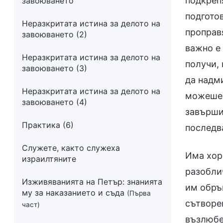
подкрепя
завоюването
подгото
Неразкритата истина за делото на
проправя
завоюването (2)
важно е
Неразкритата истина за делото на
получи,
завоюването (3)
да надми
Неразкритата истина за делото на
можеше 
завоюването (4)
завърши 
Практика (6)
последва
Служете, както служеха
Има хора
израилтяните
разоблич
Изживяванията на Петър: знанията
им обръ
му за наказанието и съда
(Първа
сътворен
част)
възлюбен