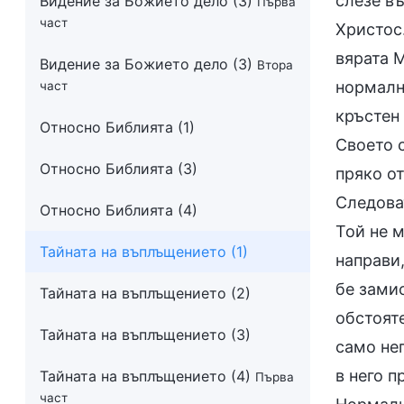
слезе въ
Видение за Божието дело (3)
Първа
част
Христос.
вярата М
Видение за Божието дело (3)
Втора
нормалн
част
кръстен 
Относно Библията (1)
Своето 
Относно Библията (3)
пряко о
Следоват
Относно Библията (4)
Той не 
Тайната на въплъщението (1)
направи
бе зами
Тайната на въплъщението (2)
обстоят
Тайната на въплъщението (3)
само не
в него 
Тайната на въплъщението (4)
Първа
част