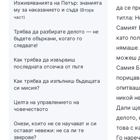
Изживяванията на Петър: знанията
да се п
му за наказанието и съда
(Втора
титла: 
част)
Самият Б
Трябва да разбирате делото — не
като пол
бъдете объркани, когато го
следвате!
нямаше 
можеш д
Как трябва да извървиш
последната отсечка от пътя
Самия Бо
порицава
Как трябва да изпълниш бъдещата
опитваш 
си мисия?
никой не
Целта на управлението на
Дали ще 
човечеството
делото, 
Онези, които не се научават и си
това с к
остават невежи: не са ли те
зверове?
Го нареч