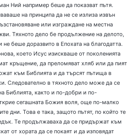
чман Ний например беше да показват пътя.
ваваше на принципа да не се излиза извън
възстановяване или изграждане на местна
кви. Тяхното дело бе продължение на делото,
 не беше доразвито в Епохата на благодатта.
 онова, което Исус изискваше от поколенията
емат кръщение, да преломяват хляб или да пият
ържат към Библията и да търсят пътища в
хи. Следователно в тяхното дело може да се
а Библията, както и по-добри и по-
открие сегашната Божия воля, още по-малко
те дни. Това е така, защото пътят, по който те
едък. Те продължаваха да се придържат към
кат от хората да се покаят и да изповядат