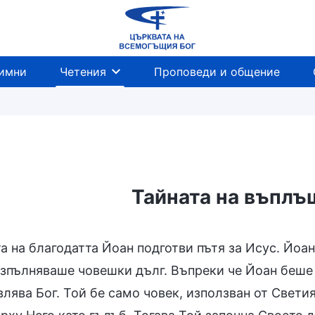
имни
Четения
Проповеди и общение
Тайната на въплъ
та на благодатта Йоан подготви пътя за Исус. Йоа
изпълняваше човешки дълг. Въпреки че Йоан беше
лява Бог. Той бе само човек, използван от Свети