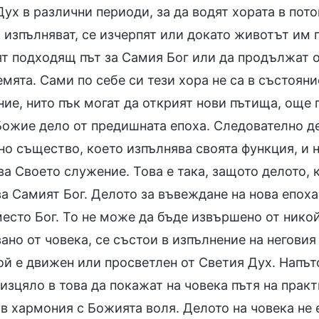
ух в различни периоди, за да водят хората в пото
 изпълняват, се изчерпят или докато животът им 
ят подходящ път за Самия Бог или да продължат 
емята. Сами по себе си тези хора не са в състоян
ние, нито пък могат да открият нови пътища, още 
Божие дело от предишната епоха. Следователно де
но същество, което изпълнява своята функция, и 
а Своето служение. Това е така, защото делото, к
а Самият Бог. Делото за въвеждане на нова епоха
есто Бог. То не може да бъде извършено от никой
ано от човека, се състои в изпълнение на неговия
ой е движен или просветлен от Светия Дух. Напътс
изцяло в това да покажат на човека пътя на практ
 в хармония с Божията воля. Делото на човека не 