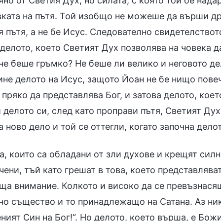
но от Светия Дух, но силата, с която той бе над
вката на пътя. Той изобщо не можеше да върши дру
 пътя, а не бе Исус. Следователно свидетелствот
 делото, което Светият Дух позволява на човека 
 не беше гръмко? Не беше ли велико и неговото д
не делото на Исус, защото Йоан не бе нищо повеч
пряко да представлява Бог, и затова делото, коет
делото си, след като проправи пътя, Светият Дух
 ново дело и той се оттегли, когато започна дело
, които са обладани от зли духове и крещят силно
ени, тъй като грешат в това, което представляват
ща внимание. Колкото и високо да се превъзнасяш
о същество и то принадлежащо на Сатана. Аз нико
ият Син на Бог!“. Но делото, което върша, е Бож