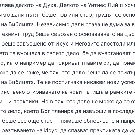
влява делото на Духа. Делото на Уитнес Лий и Уо
имо дали пътят беше нов или стар, трудът се осно
 на Библията. Независимо дали ставаше дума за 
 техният труд беше свързан с основаването на цър
 беше завършено от Исус и Неговите апостоли или
ето те вършеха в своето дело, бе да възстановят
о, като например да покриват главите си, да при
оже да се каже, че тяхното дело беше да се прид
на Библията. Те не постигнаха никакви нови успе
инствено откриването на нови пътища в рамките н
ични практики. Но в тяхното дело не може да се 
то дело, което Бог планира да извърши в последни
, беше все още стар — нямаше обновяване и напр
 разпъването на Исус, да спазват практиката да ис