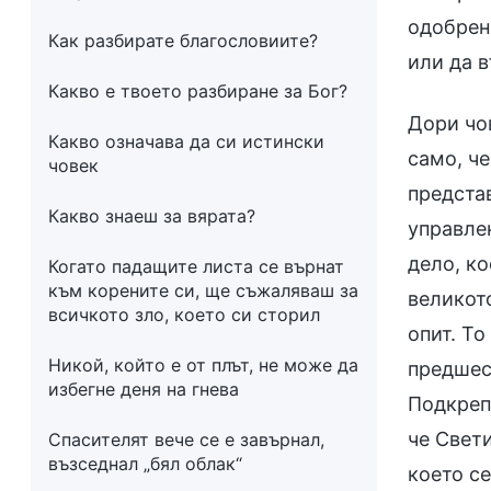
одобрен 
Как разбирате благословиите?
или да 
Какво е твоето разбиране за Бог?
Дори чов
Какво означава да си истински
само, че
човек
предста
Какво знаеш за вярата?
управле
дело, ко
Когато падащите листа се върнат
към корените си, ще съжаляваш за
великот
всичкото зло, което си сторил
опит. То
Никой, който е от плът, не може да
предшес
избегне деня на гнева
Подкрепа
че Свети
Спасителят вече се е завърнал,
възседнал „бял облак“
което се