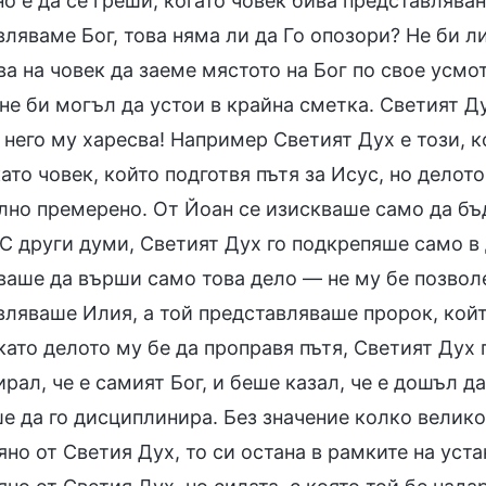
 е да се греши, когато човек бива представляван,
вляваме Бог, това няма ли да Го опозори? Не би л
а на човек да заеме мястото на Бог по свое усмот
 не би могъл да устои в крайна сметка. Светият Д
 него му харесва! Например Светият Дух е този, 
ато човек, който подготвя пътя за Исус, но делот
лно премерено. От Йоан се изискваше само да бъд
 С други думи, Светият Дух го подкрепяше само в 
ваше да върши само това дело — не му бе позвол
вляваше Илия, а той представляваше пророк, койт
като делото му бе да проправя пътя, Светият Дух
рал, че е самият Бог, и беше казал, че е дошъл 
е да го дисциплинира. Без значение колко велико
но от Светия Дух, то си остана в рамките на уст