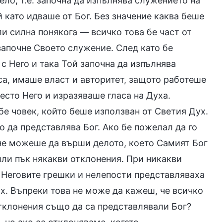
ело, т.е. започна да изпълнява служението на
 като идваше от Бог. Без значение каква беше
и силна понякога — всичко това бе част от
започне Своето служение. След като бе
 с Него и така Той започна да изпълнява
а, имаше власт и авторитет, защото работеше
есто Него и изразяваше гласа на Духа.
бе човек, който беше използван от Светия Дух.
 да представлява Бог. Ако бе пожелал да го
 не можеше да върши делото, което Самият Бог
ли пък някакви отклонения. При никакви
 Неговите грешки и нелепости представляваха
х. Въпреки това не може да кажеш, че всичко
отклонения също да са представлявали Бог?