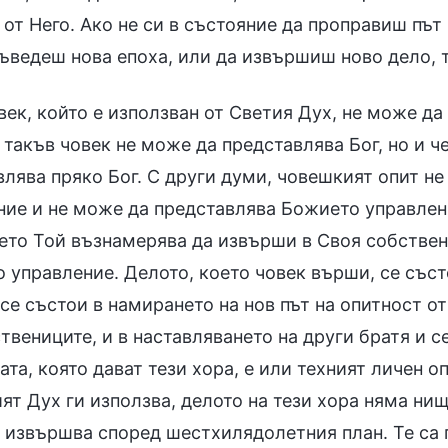
от Него. Ако не си в състояние да проправиш път
въведеш нова епоха, или да извършиш ново дело, т
ек, който е използван от Светия Дух, не може да
 такъв човек не може да представлява Бог, но и ч
влява пряко Бог. С други думи, човешкият опит н
ние и не може да представлява Божието управлени
ето Той възнамерява да извърши в Своя собствен 
о управление. Делото, което човек върши, се със
 се състои в намирането на нов път на опитност о
твениците, и в наставляването на други братя и с
та, която дават тези хора, е или техният личен о
ят Дух ги използва, делото на тези хора няма ни
 извършва според шестхилядолетния план. Те са п