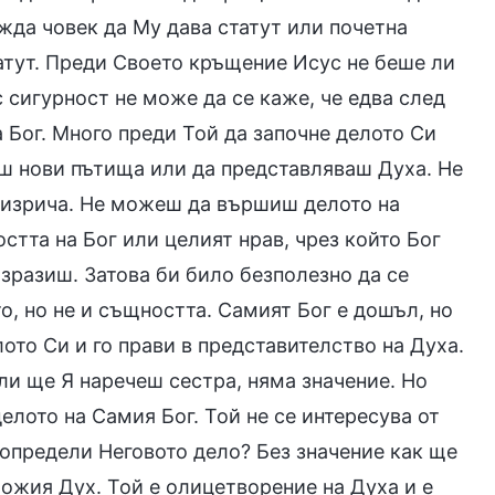
жда човек да Му дава статут или почетна
татут. Преди Своето кръщение Исус не беше ли
 сигурност не може да се каже, че едва след
 Бог. Много преди Той да започне делото Си
ш нови пътища или да представляваш Духа. Не
 изрича. Не можеш да вършиш делото на
стта на Бог или целият нрав, чрез който Бог
изразиш. Затова би било безполезно да се
о, но не и същността. Самият Бог е дошъл, но
ото Си и го прави в представителство на Духа.
ли ще Я наречеш сестра, няма значение. Но
елото на Самия Бог. Той не се интересува от
 определи Неговото дело? Без значение как ще
Божия Дух. Той е олицетворение на Духа и е