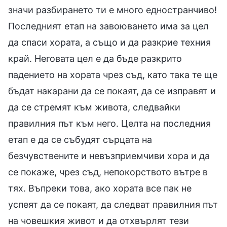
значи разбирането ти е много едностранчиво!
Последният етап на завоюването има за цел
да спаси хората, а също и да разкрие техния
край. Неговата цел е да бъде разкрито
падението на хората чрез съд, като така те ще
бъдат накарани да се покаят, да се изправят и
да се стремят към живота, следвайки
правилния път към него. Целта на последния
етап е да се събудят сърцата на
безчувствените и невъзприемчиви хора и да
се покаже, чрез съд, непокорството вътре в
тях. Въпреки това, ако хората все пак не
успеят да се покаят, да следват правилния път
на човешкия живот и да отхвърлят тези