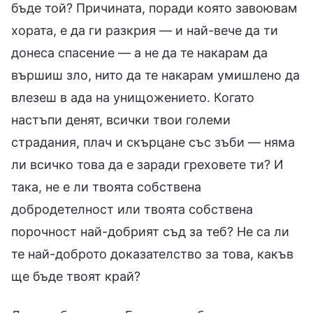
бъде той? Причината, поради която завоювам
хората, е да ги разкрия — и най-вече да ти
донеса спасение — а не да те накарам да
вършиш зло, нито да те накарам умишлено да
влезеш в ада на унищожението. Когато
настъпи денят, всички твои големи
страдания, плач и скърцане със зъби — няма
ли всичко това да е заради греховете ти? И
така, не е ли твоята собствена
добродетелност или твоята собствена
порочност най-добрият съд за теб? Не са ли
те най-доброто доказателство за това, какъв
ще бъде твоят край?