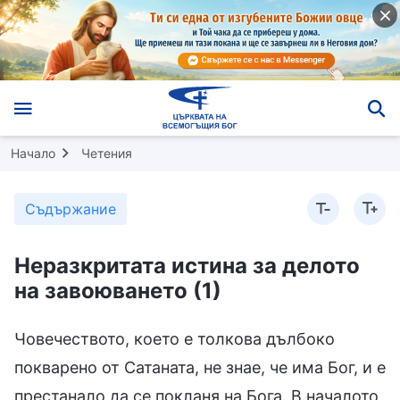
Начало
Четения
Съдържание
Неразкритата истина за делото
на завоюването (1)
Човечеството, което е толкова дълбоко
покварено от Сатаната, не знае, че има Бог, и е
престанало да се покланя на Бога. В началото,