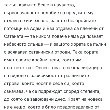
такъв, какъвто беше в началото,
първоначалното подобие на предците му
отдавна е изчезнало, защото безбройните
потомци на Адам и Ева отдавна са пленени от
Сатаната — те никога повече няма да познаят
небесното слънце — и защото хората са пълни
с всякакви сатанински отрови. Така хората
имат своите крайни цели, които им
съответстват. Освен това те се класифицират
по видове в зависимост от различните
отрови, които носят в себе си, което
означава, че се подреждат според степента,
до която са завоювани днес. Краят на човека
не е нещо, което е било предопределено от