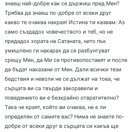
знаеш най-добре как се държиш пред Мен?
Трябва да знаеш по-добре от всеки друг
какво те очаква накрая! Истина ти казвам: Аз
само създадох човечеството и теб, но не
предадох хората на Сатаната, нито пък
умишлено ги накарах да се разбунтуват
срещу Мен, да Ми се противопоставят и после
да бъдат наказани от Мен. Дали всички тези
бедствия и неволи не се дължат на това, че
сърцата ви са твърде закоравели и
поведението ви е безкрайно отвратително?
Така че краят, който ви очаква, не е ли
определен от самите вас? Нима не знаете по-
добре от всеки друг в сърцата си какъв ще