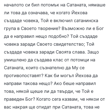
началото си бил потомък на Сатаната, нямаше
ли това да означава, че когато Йехова
създаде човека, Той е включил сатанинска
група в Своето творение? Възможно ли е Бог
да е направил нещо подобно? Той създаде
човека заради Своето свидетелство; Той
създаде човека заради Своята слава. Защо
умишлено да създава клас от потомци на
Сатаната, които съзнателно да Му се
противопоставят? Как би могъл Йехова да
направи такова нещо? Ако беше направил
това, някой щеше ли да твърди, че Той е
праведен Бог? Когато сега казвам, че някои от
вас накрая ще отидат при Сатаната, това не