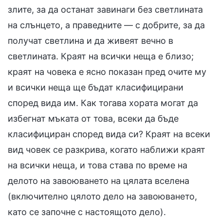
злите, за да останат завинаги без светлината
на слънцето, а праведните — с добрите, за да
получат светлина и да живеят вечно в
светлината. Краят на всички неща е близо;
краят на човека е ясно показан пред очите му
и всички неща ще бъдат класифицирани
според вида им. Как тогава хората могат да
избегнат мъката от това, всеки да бъде
класифициран според вида си? Краят на всеки
вид човек се разкрива, когато наближи краят
на всички неща, и това става по време на
делото на завоюването на цялата вселена
(включително цялото дело на завоюването,
като се започне с настоящото дело).