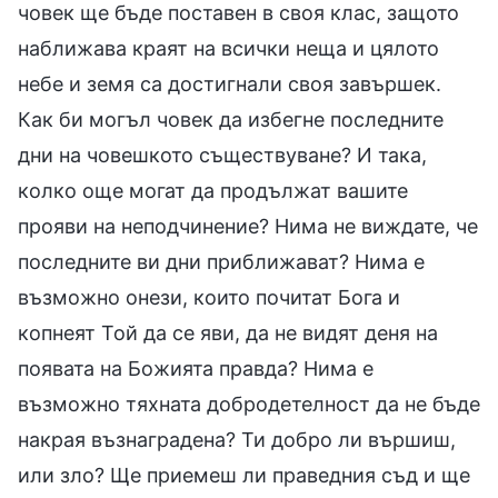
човек ще бъде поставен в своя клас, защото
наближава краят на всички неща и цялото
небе и земя са достигнали своя завършек.
Как би могъл човек да избегне последните
дни на човешкото съществуване? И така,
колко още могат да продължат вашите
прояви на неподчинение? Нима не виждате, че
последните ви дни приближават? Нима е
възможно онези, които почитат Бога и
копнеят Той да се яви, да не видят деня на
появата на Божията правда? Нима е
възможно тяхната добродетелност да не бъде
накрая възнаградена? Ти добро ли вършиш,
или зло? Ще приемеш ли праведния съд и ще