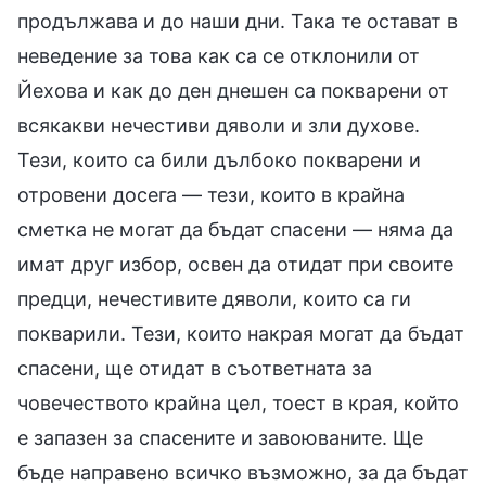
продължава и до наши дни. Така те остават в
неведение за това как са се отклонили от
Йехова и как до ден днешен са покварени от
всякакви нечестиви дяволи и зли духове.
Тези, които са били дълбоко покварени и
отровени досега — тези, които в крайна
сметка не могат да бъдат спасени — няма да
имат друг избор, освен да отидат при своите
предци, нечестивите дяволи, които са ги
покварили. Тези, които накрая могат да бъдат
спасени, ще отидат в съответната за
човечеството крайна цел, тоест в края, който
е запазен за спасените и завоюваните. Ще
бъде направено всичко възможно, за да бъдат