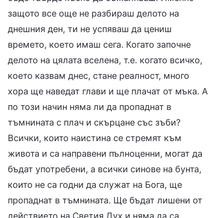
защото все още не разбираш делото на
днешния ден, ти не успяваш да цениш
времето, което имаш сега. Когато започне
делото на цялата вселена, т.е. когато всичко,
което казвам днес, стане реалност, много
хора ще наведат глави и ще плачат от мъка. А
по този начин няма ли да пропаднат в
тъмнината с плач и скърцане със зъби?
Всички, които наистина се стремят към
живота и са направени пълноценни, могат да
бъдат употребени, а всички синове на бунта,
които не са годни да служат на Бога, ще
пропаднат в тъмнината. Ще бъдат лишени от
действието на Светия Дух и няма да са