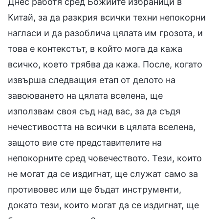
Днес работя сред Божиите избраници в
Китай, за да разкрия всички техни непокорни
нагласи и да разоблича цялата им грозота, и
това е контекстът, в който мога да кажа
всичко, което трябва да кажа. После, когато
извърша следващия етап от делото на
завоюването на цялата вселена, ще
използвам своя съд над вас, за да съдя
нечестивостта на всички в цялата вселена,
защото вие сте представителите на
непокорните сред човечеството. Тези, които
не могат да се издигнат, ще служат само за
противовес или ще бъдат инструменти,
докато тези, които могат да се издигнат, ще