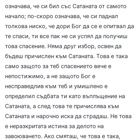
означава, че си бил със Сатаната от самото
начало; по-скоро означава, че си паднал
толкова ниско, че дори Бог да се е опитвал да
те спаси, ти все пак не си успял да получиш
това спасение. Няма друг избор, освен да
бъдеш причислен към Сатаната. Това е така
само защото за теб спасението вече е
непостижимо, а не защото Бог е
несправедлив към теб и умишлено е
определил съдбата ти като въплъщение на
Сатаната, а след това те причислява към
Сатаната и нарочно иска да страдаш. Не това
е неразкритата истина за делото на
завоюването. Ако смяташ, че това е така,