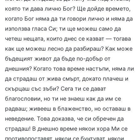
която ти дава лично Бог? Ще дойде времето,
когато Бог няма да ти говори лично и няма да
използва гласа Си; ти ще можеш само да
четеш нещата, които днес се казват — тогава
как ще можеш лесно да разбираш? Как може
бъдещият живот да бъде по-добър от
днешния? Когато това време настъпи, няма ли
да страдаш от жива смърт, докато плачеш и
скърцаш със зъби? Сега ти се дават
благословии, но ти не знаеш как да им се
радваш; живееш в блаженство, но оставаш в
неведение. Това доказва, че си обречен да
страдаш! В днешно време някои хора Ми се
противопоставят, някои се бунтуват, някои