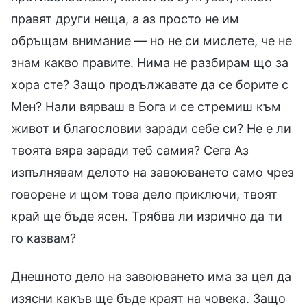
правят други неща, а аз просто не им
обръщам внимание — но не си мислете, че не
знам какво правите. Нима не разбирам що за
хора сте? Защо продължавате да се борите с
Мен? Нали вярваш в Бога и се стремиш към
живот и благословии заради себе си? Не е ли
твоята вяра заради теб самия? Сега Аз
изпълнявам делото на завоюването само чрез
говорене и щом това дело приключи, твоят
край ще бъде ясен. Трябва ли изрично да ти
го казвам?
Днешното дело на завоюването има за цел да
изясни какъв ще бъде краят на човека. Защо