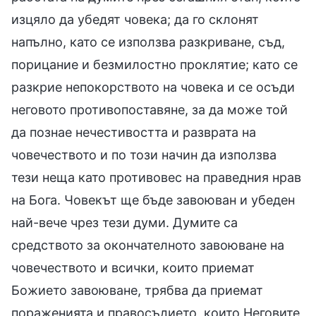
изцяло да убедят човека; да го склонят
напълно, като се използва разкриване, съд,
порицание и безмилостно проклятие; като се
разкрие непокорството на човека и се осъди
неговото противопоставяне, за да може той
да познае нечестивостта и разврата на
човечеството и по този начин да използва
тези неща като противовес на праведния нрав
на Бога. Човекът ще бъде завоюван и убеден
най-вече чрез тези думи. Думите са
средството за окончателното завоюване на
човечеството и всички, които приемат
Божието завоюване, трябва да приемат
пораженията и правосъдието, които Неговите