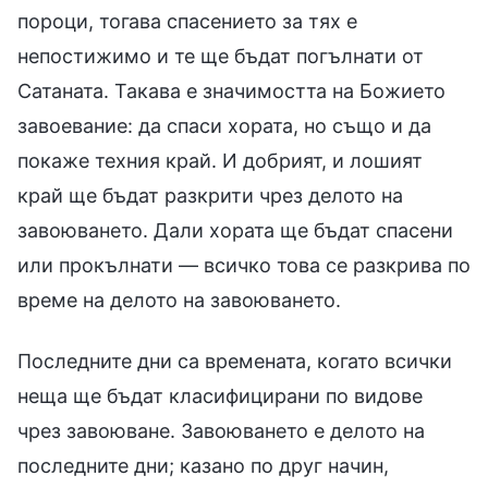
пороци, тогава спасението за тях е
непостижимо и те ще бъдат погълнати от
Сатаната. Такава е значимостта на Божието
завоевание: да спаси хората, но също и да
покаже техния край. И добрият, и лошият
край ще бъдат разкрити чрез делото на
завоюването. Дали хората ще бъдат спасени
или прокълнати — всичко това се разкрива по
време на делото на завоюването.
Последните дни са времената, когато всички
неща ще бъдат класифицирани по видове
чрез завоюване. Завоюването е делото на
последните дни; казано по друг начин,