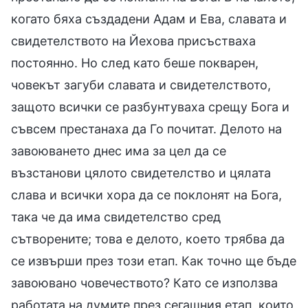
когато бяха създадени Адам и Ева, славата и
свидетелството на Йехова присъстваха
постоянно. Но след като беше покварен,
човекът загуби славата и свидетелството,
защото всички се разбунтуваха срещу Бога и
съвсем престанаха да Го почитат. Делото на
завоюването днес има за цел да се
възстанови цялото свидетелство и цялата
слава и всички хора да се поклонят на Бога,
така че да има свидетелство сред
сътворените; това е делото, което трябва да
се извърши през този етап. Как точно ще бъде
завоювано човечеството? Като се използва
работата на думите през сегашния етап, които