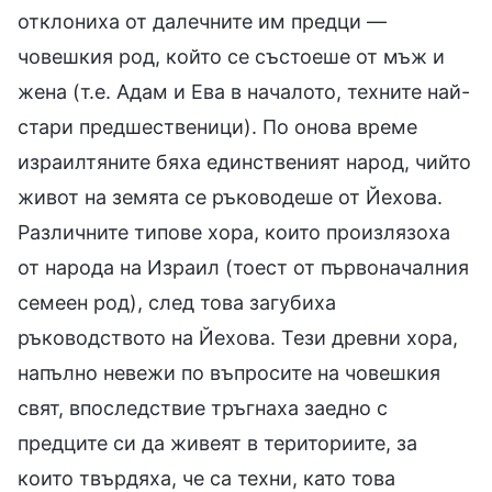
отклониха от далечните им предци —
човешкия род, който се състоеше от мъж и
жена (т.е. Адам и Ева в началото, техните най-
стари предшественици). По онова време
израилтяните бяха единственият народ, чийто
живот на земята се ръководеше от Йехова.
Различните типове хора, които произлязоха
от народа на Израил (тоест от първоначалния
семеен род), след това загубиха
ръководството на Йехова. Тези древни хора,
напълно невежи по въпросите на човешкия
свят, впоследствие тръгнаха заедно с
предците си да живеят в териториите, за
които твърдяха, че са техни, като това