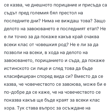
се казва, че днешното порицание и присъда са
съдът пред големия бял престол на
последните дни? Нима не виждаш това? Защо
делото на завоюването е последният етап? Не
е ли точно за да покаже какъв край очаква
всеки клас от човешкия род? Не е ли за да
позволи на всеки, в хода на делото на
завоюването, порицанието и съда, да покаже
истинското си лице и след това да бъде
класифициран според вида си? Вместо да се
казва, че човечеството се завоюва, може би е
по-добре да се каже, че на човечеството се
показва какъв ще бъде краят за всеки клас
хора. Тук става въпрос за осъждане на