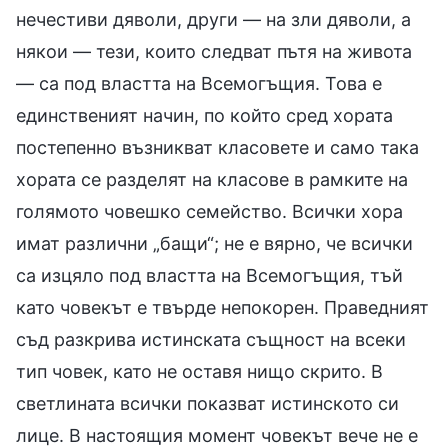
нечестиви дяволи, други — на зли дяволи, а
някои — тези, които следват пътя на живота
— са под властта на Всемогъщия. Това е
единственият начин, по който сред хората
постепенно възникват класовете и само така
хората се разделят на класове в рамките на
голямото човешко семейство. Всички хора
имат различни „бащи“; не е вярно, че всички
са изцяло под властта на Всемогъщия, тъй
като човекът е твърде непокорен. Праведният
съд разкрива истинската същност на всеки
тип човек, като не оставя нищо скрито. В
светлината всички показват истинското си
лице. В настоящия момент човекът вече не е