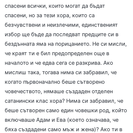
спасени всички, които могат да бъдат
спасени, но за тези хора, които са
безчувствени и неизлечими, единственият
избор ще бъде да последват предците си в
бездънната яма на порицанието. Не си мисли,
че краят ти е бил предопределен още в
началото и че едва сега се разкрива. Ако
мислиш така, тогава нима си забравил, че
когато първоначално беше сътворено
човечеството, нямаше създаден отделен
сатанински клас хора? Нима си забравил, че
беше сътворен само един човешки род, който
включваше Адам и Ева (което означава, че
бяха създадени само мъж и жена)? Ако ти в