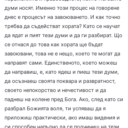
думи носят. Именно този процес на говорене
днес е процесът на завоюването. И как точно
трябва да съдействат хората? Като се научат
да ядат и пият тези думи и да ги разбират. Що
се отнася до това как хората ще бъдат
завоювани, това не е нещо, което те могат да
направят сами. Единственото, което можеш
да направиш, е, като ядеш и пиеш тези думи,
да осъзнаеш своята поквара и развратност,
своето непокорство и нечестивост и да
паднеш на колене пред Бога. Ако, след като си
разбрал Божията воля, ти успяваш да я
приложиш практически, ако имаш видения и
си способен напълно да се подчиниш на тези