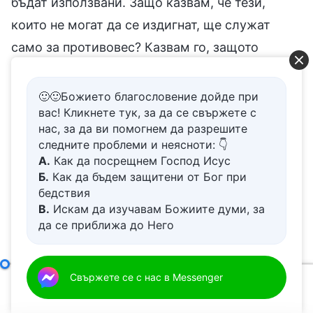
бъдат използвани. Защо казвам, че тези,
които не могат да се издигнат, ще служат
само за противовес? Казвам го, защото
всичките Мои сегашни думи и дела са
насочени към вашия произход и защото вие
🙂🙂Божието благословение дойде при
вас! Кликнете тук, за да се свържете с
станахте представители и олицетворение на
нас, за да ви помогнем да разрешите
непокорните сред цялото човечество. По-
следните проблеми и неясноти: 👇
късно Аз ще отнеса думите, които ви
А.
Как да посрещнем Господ Исус
Б.
Как да бъдем защитени от Бог при
завоюват, в чужди страни и ще ги използвам,
бедствия
за да завоювам хората там, но ти няма да си
В.
Искам да изучавам Божиите думи, за
да се приближа до Него
ги спечелил. Това няма ли да те направи
Г.
Как да се отървем от болезнения
противовес? Порочните нагласи на цялото
живот
човечество, проявите на непокорство на
Д.
Имам молба за молитва
Неразкритата истина за делото на завоюването (1)
Свържете се с нас в Messenger
хората, грозните образи и лица на човека —
00:00
49:37