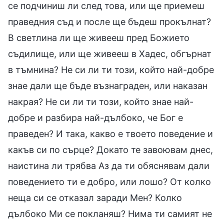
се подчиниш ли след това, или ще приемеш
праведния съд и после ще бъдеш прокълнат?
В светлина ли ще живееш пред Божието
съдилище, или ще живееш в Хадес, обгърнат
в тъмнина? Не си ли ти този, който най-добре
знае дали ще бъде възнаграден, или наказан
накрая? Не си ли ти този, който знае най-
добре и разбира най-дълбоко, че Бог е
праведен? И така, какво е твоето поведение и
какъв си по сърце? Докато те завоювам днес,
наистина ли трябва Аз да ти обяснявам дали
поведението ти е добро, или лошо? От колко
неща си се отказал заради Мен? Колко
дълбоко Ми се покланяш? Нима ти самият не