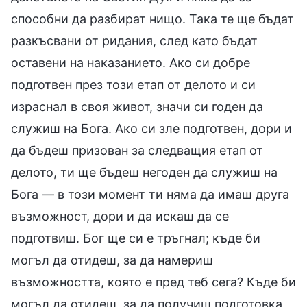
способни да разбират нищо. Така те ще бъдат
разкъсвани от ридания, след като бъдат
оставени на наказанието. Ако си добре
подготвен през този етап от делото и си
израснал в своя живот, значи си годен да
служиш на Бога. Ако си зле подготвен, дори и
да бъдеш призован за следващия етап от
делото, ти ще бъдеш негоден да служиш на
Бога — в този момент ти няма да имаш друга
възможност, дори и да искаш да се
подготвиш. Бог ще си е тръгнал; къде би
могъл да отидеш, за да намериш
възможността, която е пред теб сега? Къде би
могъл да отидеш, за да получиш подготовка,