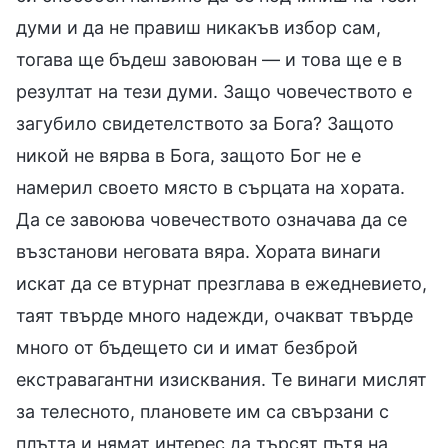
думи и да не правиш никакъв избор сам,
тогава ще бъдеш завоюван — и това ще е в
резултат на тези думи. Защо човечеството е
загубило свидетелството за Бога? Защото
никой не вярва в Бога, защото Бог не е
намерил своето място в сърцата на хората.
Да се завоюва човечеството означава да се
възстанови неговата вяра. Хората винаги
искат да се втурнат презглава в ежедневието,
таят твърде много надежди, очакват твърде
много от бъдещето си и имат безброй
екстравагантни изисквания. Те винаги мислят
за телесното, плановете им са свързани с
плътта и нямат интерес да търсят пътя на