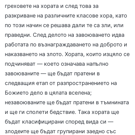
греховете на хората и след това за
разкриване на различните класове хора, като
по този начин се решава дали те са зли, или
праведни. След делото на завоюването идва
работата по възнаграждаването на доброто и
наказването на злото. Хората, които изцяло се
подчиняват — което означава напълно
завоюваните — ще бъдат пратени в
следващия етап от разпространението на
Божието дело в цялата вселена;
незавоюваните ще бъдат пратени в тъмнината
и ще ги сполети бедствие. Така хората ще
бъдат класифицирани според вида си —
злодеите ще бъдат групирани заедно със