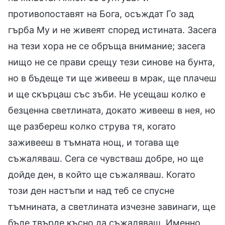
противопоставят на Бога, осъждат Го зад
гърба Му и не живеят според истината. Засега
на тези хора не се обръща внимание; засега
нищо не се прави срещу тези синове на бунта,
но в бъдеще ти ще живееш в мрак, ще плачеш
и ще скърцаш със зъби. Не усещаш колко е
безценна светлината, докато живееш в нея, но
ще разбереш колко струва тя, когато
заживееш в тъмната нощ, и тогава ще
съжаляваш. Сега се чувстваш добре, но ще
дойде ден, в който ще съжаляваш. Когато
този ден настъпи и над теб се спусне
тъмнината, а светлината изчезне завинаги, ще
бъде твърде късно да съжаляваш. Именно