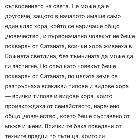
сътворението на света. Не може да е
другояче, защото в началото имаше само
един клас хора, който се наричаше общо
„човечество“, и първоначално човекът не беше
покварен от Сатаната, всички хора живееха в
Божията светлина, без тъмнината да може да
ги застигне. Но след като човекът беше
покварен от Сатаната, по цялата земя се
разпръснаха всякакви типове и видове хора
— всички типове и видове хора, които
произхождаха от семейството, наречено
общо „човечество“, което беше съставено от
мъже и жени. Всички те бяха поведени от
техните предци по пътища, които ги