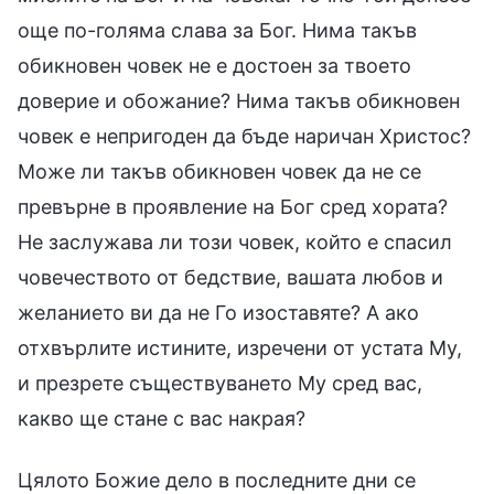
още по-голяма слава за Бог. Нима такъв
обикновен човек не е достоен за твоето
доверие и обожание? Нима такъв обикновен
човек е непригоден да бъде наричан Христос?
Може ли такъв обикновен човек да не се
превърне в проявление на Бог сред хората?
Не заслужава ли този човек, който е спасил
човечеството от бедствие, вашата любов и
желанието ви да не Го изоставяте? А ако
отхвърлите истините, изречени от устата Му,
и презрете съществуването Му сред вас,
какво ще стане с вас накрая?
Цялото Божие дело в последните дни се