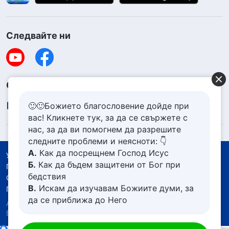
Следвайте ни
Свържете се с нас
contact.bg@godfootsteps.org
🙂🙂Божието благословение дойде при
вас! Кликнете тук, за да се свържете с
нас, за да ви помогнем да разрешите
следните проблеми и неясноти: 👇
А.
Как да посрещнем Господ Исус
Условия за ползване
Б.
Как да бъдем защитени от Бог при
Политика за поверителност
бедствия
Със съдействието на
В.
Искам да изучавам Божиите думи, за
Политика за бисквитките
да се приближа до Него
Авторско право © 2026
Църквата на Всемогъщия
Г.
Как да се отървем от болезнения
Бог.
Всички права запазени.
живот