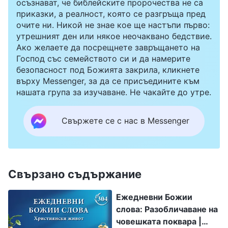
осъзнават, че библейските пророчества не са
приказки, а реалност, която се разгръща пред
очите ни. Никой не знае кое ще настъпи първо:
утрешният ден или някое неочаквано бедствие.
Ако желаете да посрещнете завръщането на
Господ със семейството си и да намерите
безопасност под Божията закрила, кликнете
върху Messenger, за да се присъедините към
нашата група за изучаване. Не чакайте до утре.
Свържете се с нас в Messenger
Свързано съдържание
Ежедневни Божии
слова: Разобличаване на
човешката поквара |