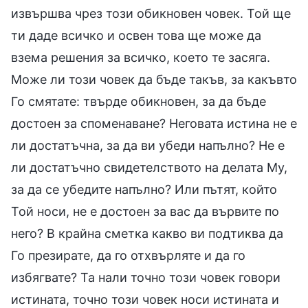
извършва чрез този обикновен човек. Той ще
ти даде всичко и освен това ще може да
взема решения за всичко, което те засяга.
Може ли този човек да бъде такъв, за какъвто
Го смятате: твърде обикновен, за да бъде
достоен за споменаване? Неговата истина не е
ли достатъчна, за да ви убеди напълно? Не е
ли достатъчно свидетелството на делата Му,
за да се убедите напълно? Или пътят, който
Той носи, не е достоен за вас да вървите по
него? В крайна сметка какво ви подтиква да
Го презирате, да го отхвърляте и да го
избягвате? Та нали точно този човек говори
истината, точно този човек носи истината и