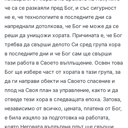
че са се разкаяли пред Бог, и със сигурност
не е, че технологиите в последните дни са
напреднали дотолкова, че Бог не може да се
реши да унищожи хората. Причината е, че Бог
трябва да свърши делото Си сред група хора
в последните дни и че Бог сам ще свърши
тази работа в Своето въплъщение. Освен това
Бог ще избере част от хората в тази група, за
да ги направи обекти на Своето спасение и
плод на Своя план за управление, както и да
отведе тези хора в следващата епоха. Затова,
независимо от всичко, цената, платена от Бог,
е била изцяло за подготовка на работата,
която Неговата въплътена плът ще свърши