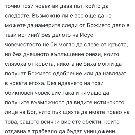
точно този човек ви дава път, който да
следвате. Възможно ли е все още да не
можете да намерите следи от Божието дело в
тези истини? Без делото на Исус
човечеството не би могло да слезе от кръста,
но без днешното въплъщение онези, които
слязоха от кръста, никога не биха могли да
получат Божието одобрение или да навлязат
в новата епоха. Без идването на този
обикновен човек вие така и нямаше да
получите възможност да видите истинското
лице на Бог, нито пък щяхте да имате право на
това, защото всички вие сте обекти, които
отдавна е трябвало да бъдат унищожени.