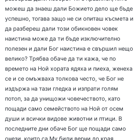
можеш да знаеш дали Божието дело ще бъде
успешно, тогава защо не си опиташ късмета и
да разбереш дали този обикновен човек
наистина може да ти бъде изключително
полезен и дали Бог наистина е свършил нещо
велико? Трябва обаче да ти кажа, че по
времето на Ной хората ядяха и пиеха, женеха
се и се омъжваха толкова често, че Бог не
издържа на тази гледка и изпрати голям
потоп, за да унищожи човечеството, като
пощади само семейството на Ной от осем
души и всички видове животни и птици. В
последните дни обаче Бог ще пощади само
онези, които са Му били верни до края.