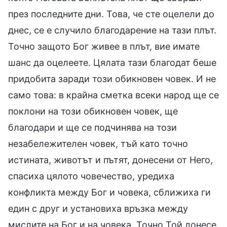
през последните дни. Това, че сте оцелели до
днес, се е случило благодарение на тази плът.
Точно защото Бог живее в плът, вие имате
шанс да оцелеете. Цялата тази благодат беше
придобита заради този обикновен човек. И не
само това: в крайна сметка всеки народ ще се
поклони на този обикновен човек, ще
благодари и ще се подчинява на този
незабележителен човек, тъй като точно
истината, животът и пътят, донесени от Него,
спасиха цялото човечество, уредиха
конфликта между Бог и човека, сближиха ги
един с друг и установиха връзка между
мислите на Бог и на човека. Точно Той донесе