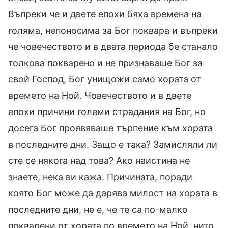
Въпреки че и двете епохи бяха времена на
голяма, непоносима за Бог поквара и въпреки
че човечеството и в двата периода бе станало
толкова покварено и не признаваше Бог за
свой Господ, Бог унищожи само хората от
времето на Ной. Човечеството и в двете
епохи причини големи страдания на Бог, но
досега Бог проявяваше търпение към хората
в последните дни. Защо е така? Замисляли ли
сте се някога над това? Ако наистина не
знаете, нека ви кажа. Причината, поради
която Бог може да дарява милост на хората в
последните дни, не е, че те са по-малко
покварени от хората по времето на Ной, нито