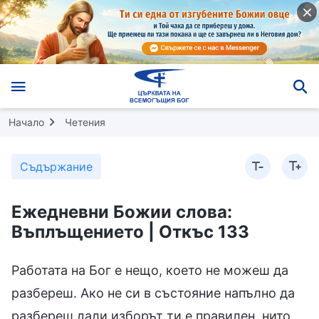
Начало
Четения
Съдържание
Ежедневни Божии слова:
Въплъщението | Откъс 133
Работата на Бог е нещо, което не можеш да
разбереш. Ако не си в състояние напълно да
разбереш дали изборът ти е правилен, нито