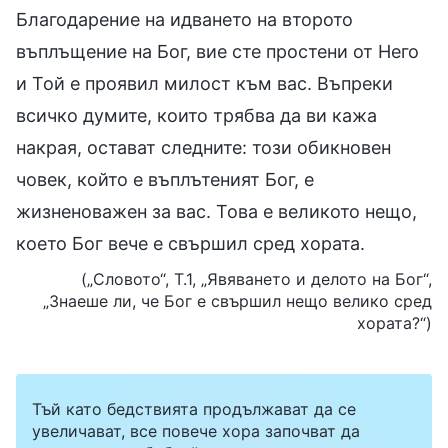
Благодарение на идването на второто
въплъщение на Бог, вие сте простени от Него
и Той е проявил милост към вас. Въпреки
всичко думите, които трябва да ви кажа
накрая, остават следните: този обикновен
човек, който е въплътеният Бог, е
жизненоважен за вас. Това е великото нещо,
което Бог вече е свършил сред хората.
(„Словото“, Т.1, „Явяването и делото на Бог“,
„Знаеше ли, че Бог е свършил нещо велико сред
хората?“)
Тъй като бедствията продължават да се
увеличават, все повече хора започват да