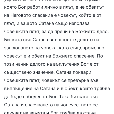
която Бог работи лично в плът, е че обектът
на Неговото спасение е човекът, който е от
плът, и защото Сатана също използва
човешката плът, за да пречи на Божието дело.
Битката със Сатана всъщност е делото на
завоюването на човека, като същевременно
човекът е и обект на Божието спасение. По
този начин делото на въплътения Бог е от
съществено значение. Сатана поквари
човешката плът, човекът се превърна във
въплъщение на Сатана и в обект, който трябва
да бъде победен от Бог. Така битката със
Сатана и спасяването на човечеството се
случват на земята и Бог трябва да стане