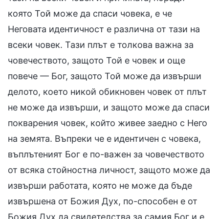
която Той може да спаси човека, е че
Неговата идентичност е различна от тази на
всеки човек. Тази плът е толкова важна за
човечеството, защото Той е човек и още
повече — Бог, защото Той може да извърши
делото, което никой обикновен човек от плът
не може да извърши, и защото може да спаси
покварения човек, който живее заедно с Него
на земята. Въпреки че е идентичен с човека,
въплътеният Бог е по-важен за човечеството
от всяка стойностна личност, защото може да
извърши работата, която не може да бъде
извършена от Божия Дух, по-способен е от
Божия Дух да свидетелства за самия Бог и е