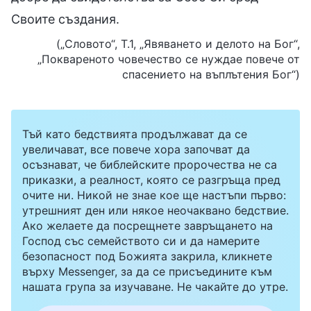
Своите създания.
(„Словото“, Т.1, „Явяването и делото на Бог“,
„Поквареното човечество се нуждае повече от
спасението на въплътения Бог“)
Тъй като бедствията продължават да се
увеличават, все повече хора започват да
осъзнават, че библейските пророчества не са
приказки, а реалност, която се разгръща пред
очите ни. Никой не знае кое ще настъпи първо:
утрешният ден или някое неочаквано бедствие.
Ако желаете да посрещнете завръщането на
Господ със семейството си и да намерите
безопасност под Божията закрила, кликнете
върху Messenger, за да се присъедините към
нашата група за изучаване. Не чакайте до утре.