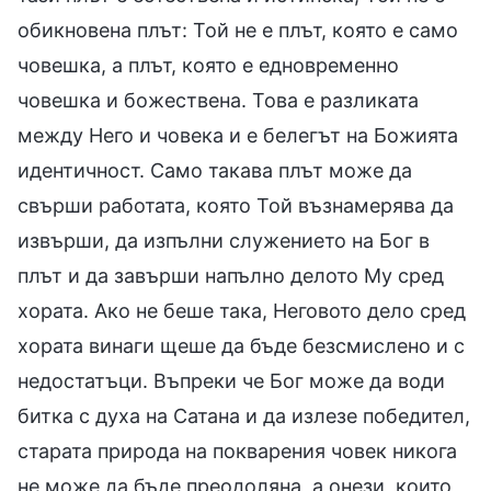
обикновена плът: Той не е плът, която е само
човешка, а плът, която е едновременно
човешка и божествена. Това е разликата
между Него и човека и е белегът на Божията
идентичност. Само такава плът може да
свърши работата, която Той възнамерява да
извърши, да изпълни служението на Бог в
плът и да завърши напълно делото Му сред
хората. Ако не беше така, Неговото дело сред
хората винаги щеше да бъде безсмислено и с
недостатъци. Въпреки че Бог може да води
битка с духа на Сатана и да излезе победител,
старата природа на покварения човек никога
не може да бъде преодоляна, а онези, които