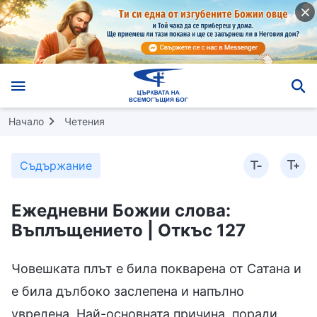
Начало
Четения
Съдържание
Ежедневни Божии слова:
Въплъщението | Откъс 127
Човешката плът е била покварена от Сатана и
е била дълбоко заслепена и напълно
увредена. Най-основната причина, поради