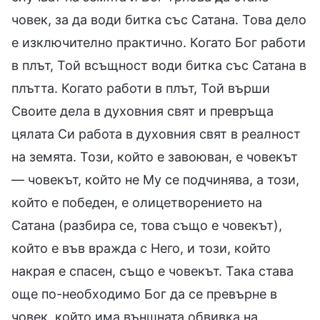
човек, за да води битка със Сатана. Това дело
е изключително практично. Когато Бог работи
в плът, Той всъщност води битка със Сатана в
плътта. Когато работи в плът, Той върши
Своите дела в духовния свят и превръща
цялата Си работа в духовния свят в реалност
на земята. Този, който е завоюван, е човекът
— човекът, който не Му се подчинява, а този,
който е победен, е олицетворението на
Сатана (разбира се, това също е човекът),
който е във вражда с Него, и този, който
накрая е спасен, също е човекът. Така става
още по-необходимо Бог да се превърне в
човек, който има външната обвивка на