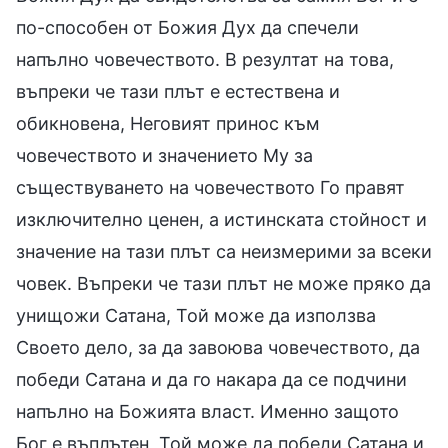
по-способен от Божия Дух да спечели
напълно човечеството. В резултат на това,
въпреки че тази плът е естествена и
обикновена, Неговият принос към
човечеството и значението Му за
съществуването на човечеството Го правят
изключително ценен, а истинската стойност и
значение на тази плът са неизмерими за всеки
човек. Въпреки че тази плът не може пряко да
унищожи Сатана, Той може да използва
Своето дело, за да завоюва човечеството, да
победи Сатана и да го накара да се подчини
напълно на Божията власт. Именно защото
Бог е въплътен, Той може да победи Сатана и