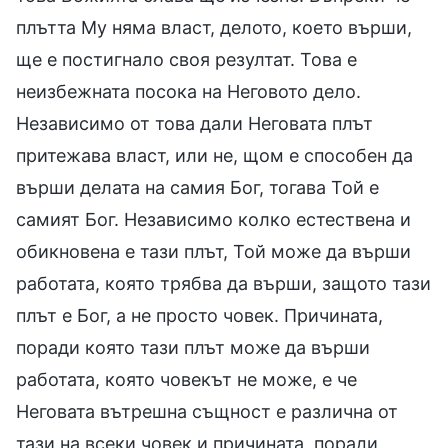
плътта Му няма власт, делото, което върши,
ще е постигнало своя резултат. Това е
неизбежната посока на Неговото дело.
Независимо от това дали Неговата плът
притежава власт, или не, щом е способен да
върши делата на самия Бог, тогава Той е
самият Бог. Независимо колко естествена и
обикновена е тази плът, Той може да върши
работата, която трябва да върши, защото тази
плът е Бог, а не просто човек. Причината,
поради която тази плът може да върши
работата, която човекът не може, е че
Неговата вътрешна същност е различна от
тази на всеки човек и причината, поради