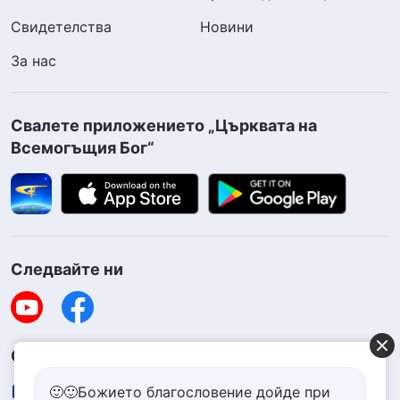
Свидетелства
Новини
За нас
Свалете приложението „Църквата на
Всемогъщия Бог“
Следвайте ни
Свържете се с нас
contact.bg@godfootsteps.org
🙂🙂Божието благословение дойде при