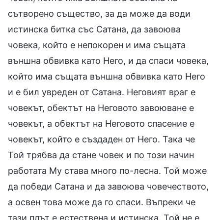
сътворено същество, за да може да води
истинска битка със Сатана, да завоюва
човека, който е непокорен и има същата
външна обвивка като Него, и да спаси човека,
който има същата външна обвивка като Него
и е бил увреден от Сатана. Неговият враг е
човекът, обектът на Неговото завоюване е
човекът, а обектът на Неговото спасение е
човекът, който е създаден от Него. Така че
Той трябва да стане човек и по този начин
работата Му става много по-лесна. Той може
да победи Сатана и да завоюва човечеството,
а освен това може да го спаси. Въпреки че
тази плът е естествена и истинска, Той не е