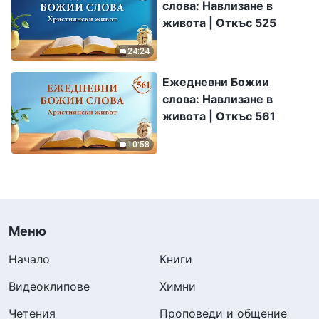
слова: Навлизане в
живота | Откъс 525
24:24
Ежедневни Божии
слова: Навлизане в
живота | Откъс 561
10:58
Меню
Начало
Книги
Видеоклипове
Химни
Четения
Проповеди и общение