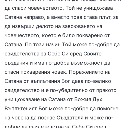
да спаси човечеството. Той не унищожава
Сатана направо, а вместо това става плът, за
да извърши делото на завоюването на
човечеството, което е било покварено от
Сатана. По този начин Той може по-добре да
свидетелства за Себе Си сред Своите
създания и има по-добра възможност да
спаси покварения човек. Поражението на
Сатана от въплътения Бог дава по-велико
свидетелство и е по-убедително от прякото
унищожаване на Сатана от Божия Дух.
Въплътеният Бог може по-добре да помогне
на човека да познае Създателя и може по-
добре да свидетелства за Себе Си сред