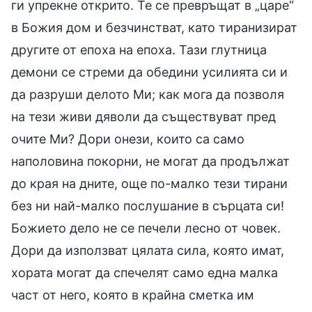
ги упрекне открито. Те се превръщат в „царе“
в Божия дом и безчинстват, като тиранизират
другите от епоха на епоха. Тази глутница
демони се стреми да обедини усилията си и
да разруши делото Ми; как мога да позволя
на тези живи дяволи да съществуват пред
очите Ми? Дори онези, които са само
наполовина покорни, не могат да продължат
до края на дните, още по-малко тези тирани
без ни най-малко послушание в сърцата си!
Божието дело не се печели лесно от човек.
Дори да използват цялата сила, която имат,
хората могат да спечелят само една малка
част от него, която в крайна сметка им