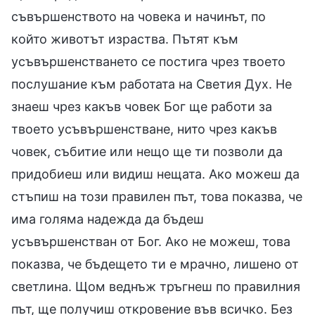
съвършенството на човека и начинът, по
който животът израства. Пътят към
усъвършенстването се постига чрез твоето
послушание към работата на Светия Дух. Не
знаеш чрез какъв човек Бог ще работи за
твоето усъвършенстване, нито чрез какъв
човек, събитие или нещо ще ти позволи да
придобиеш или видиш нещата. Ако можеш да
стъпиш на този правилен път, това показва, че
има голяма надежда да бъдеш
усъвършенстван от Бог. Ако не можеш, това
показва, че бъдещето ти е мрачно, лишено от
светлина. Щом веднъж тръгнеш по правилния
път, ще получиш откровение във всичко. Без