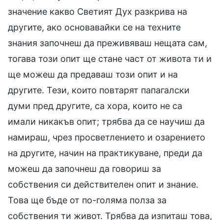
значение какво Светият Дух разкрива на
другите, ако основавайки се на техните
знания започнеш да преживяваш нещата сам,
тогава този опит ще стане част от живота ти и
ще можеш да предаваш този опит и на
другите. Тези, които повтарят папагалски
думи пред другите, са хора, които не са
имали никакъв опит; трябва да се научиш да
намираш, чрез просветлението и озарението
на другите, начин на практикуване, преди да
можеш да започнеш да говориш за
собствения си действителен опит и знание.
Това ще бъде от по-голяма полза за
собствения ти живот. Трябва да изпиташ това,