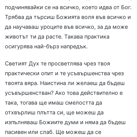
подчинявайки се на всичко, което идва от Бог.
Трябва да търсиш Божията воля във всичко и
да научаваш уроците във всичко, за да може
животът ти да расте. Такава практика
осигурява най-бърз напредък.
Светият Дух те просветлява чрез твоя
практически опит и те усъвършенства чрез
твоята вяра. Наистина ли желаеш да бъдеш
усъвършенстван? Ако това действително е
така, тогава ще имаш смелостта да
отхвърлиш плътта си, ще можеш да
изпълняваш Божиите думи и няма да бъдеш
пасивен или слаб. Ще можеш да се