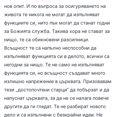
нов опит. И по въпроса за осигуряването на
живота те никога не могат да изпълняват
функциите си, нито пък могат да станат годни
за Божията служба. Такива хора не стават за
нищо, те са обикновени разсипници.
Всъщност те са напълно неспособни да
изпълняват функцията си в делото, всички са
негодни за нищо. Те не само не изпълняват
функцията си, но всъщност създават много
излишно напрежение в църквата. Призовавам
тези „достопочтени старци“ да побързат и да
напуснат църквата, за да не се налага повече
другите да ги гледат. Те не разбират новото
дело и са изпълнени с безкрайни идеи. Не