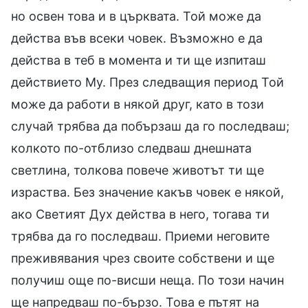
но освен това и в църквата. Той може да
действа във всеки човек. Възможно е да
действа в теб в момента и ти ще изпиташ
действието Му. През следващия период Той
може да работи в някой друг, като в този
случай трябва да побързаш да го последваш;
колкото по-отблизо следваш днешната
светлина, толкова повече животът ти ще
израства. Без значение какъв човек е някой,
ако Светият Дух действа в него, тогава ти
трябва да го последваш. Приеми неговите
преживявания чрез своите собствени и ще
получиш още по-висши неща. По този начин
ще напредваш по-бързо. Това е пътят на