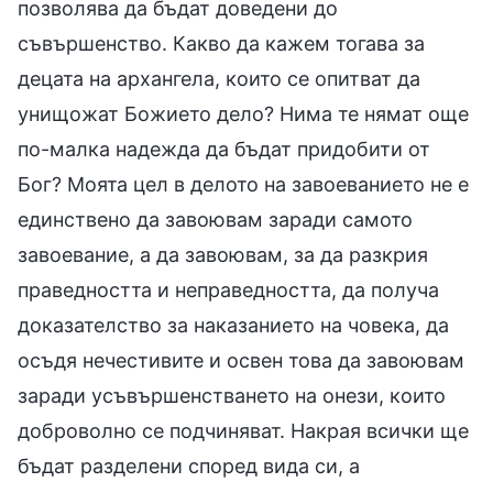
позволява да бъдат доведени до
съвършенство. Какво да кажем тогава за
децата на архангела, които се опитват да
унищожат Божието дело? Нима те нямат още
по-малка надежда да бъдат придобити от
Бог? Моята цел в делото на завоеванието не е
единствено да завоювам заради самото
завоевание, а да завоювам, за да разкрия
праведността и неправедността, да получа
доказателство за наказанието на човека, да
осъдя нечестивите и освен това да завоювам
заради усъвършенстването на онези, които
доброволно се подчиняват. Накрая всички ще
бъдат разделени според вида си, а