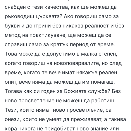
снабден с тези качества, как ще можеш да
ръководиш църквата? Ако говориш само за
букви и доктрини без никаква реалност и без
метод на практикуване, ще можеш да се
справиш само за кратък период от време.
Това може да е допустимо в малка степен,
когато говориш на новоповярвалите, но след
време, когато те вече имат някакъв реален
опит, вече няма да можеш да им помагаш.
Тогава как си годен за Божията служба? Без
ново просветление не можеш да работиш.
Тези, които нямат ново просветление, са
онези, които не умеят да преживяват, а такива
хора никога не придобиват ново знание или