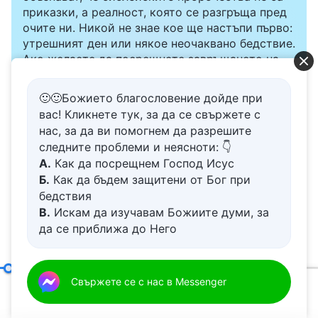
приказки, а реалност, която се разгръща пред
очите ни. Никой не знае кое ще настъпи първо:
утрешният ден или някое неочаквано бедствие.
Ако желаете да посрещнете завръщането на
Господ със семейството си и да намерите
безопасност под Божията закрила, кликнете
🙂🙂Божието благословение дойде при
върху Messenger, за да се присъедините към
вас! Кликнете тук, за да се свържете с
нашата група за изучаване. Не чакайте до утре.
нас, за да ви помогнем да разрешите
следните проблеми и неясноти: 👇
Свържете се с нас в Messenger
А.
Как да посрещнем Господ Исус
Б.
Как да бъдем защитени от Бог при
бедствия
В.
Искам да изучавам Божиите думи, за
да се приближа до Него
Свързано съдържание
Г.
Как да се отървем от болезнения
живот
Словото Божие „По пътя
Д.
Имам молба за молитва
Онези, които се подчиняват на Бог с искрено сърце, несъмнено ще бъдат спечелени от Него
Свържете се с нас в Messenger
на спасението може да
00:20
29:18
се върви само с