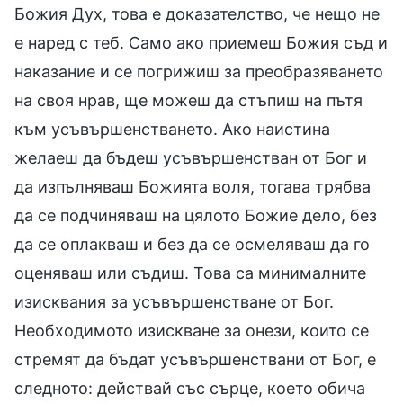
Божия Дух, това е доказателство, че нещо не
е наред с теб. Само ако приемеш Божия съд и
наказание и се погрижиш за преобразяването
на своя нрав, ще можеш да стъпиш на пътя
към усъвършенстването. Ако наистина
желаеш да бъдеш усъвършенстван от Бог и
да изпълняваш Божията воля, тогава трябва
да се подчиняваш на цялото Божие дело, без
да се оплакваш и без да се осмеляваш да го
оценяваш или съдиш. Това са минималните
изисквания за усъвършенстване от Бог.
Необходимото изискване за онези, които се
стремят да бъдат усъвършенствани от Бог, е
следното: действай със сърце, което обича