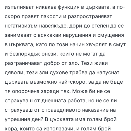
изпълняват никаква функция в църквата, а по-
скоро правят пакости и разпространяват
негативизъм навсякъде, дори до степен да се
занимават с всякакви нарушения и смущения
в църквата, като по този начин хвърлят в смут
и безпорядък онези, които не могат да
разграничават добро от зло. Тези живи
дяволи, тези зли духове трябва да напуснат
църквата възможно най-скоро, за да не бъде
тя опорочена заради тях. Може би не се
страхуваш от днешната работа, но не се ли
страхуваш от справедливото наказание на
утрешния ден? В църквата има голям брой
хора, които са използвачи, и голям брой