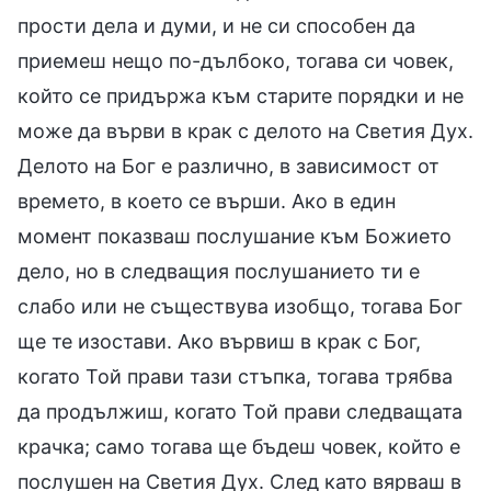
прости дела и думи, и не си способен да
приемеш нещо по-дълбоко, тогава си човек,
който се придържа към старите порядки и не
може да върви в крак с делото на Светия Дух.
Делото на Бог е различно, в зависимост от
времето, в което се върши. Ако в един
момент показваш послушание към Божието
дело, но в следващия послушанието ти е
слабо или не съществува изобщо, тогава Бог
ще те изостави. Ако вървиш в крак с Бог,
когато Той прави тази стъпка, тогава трябва
да продължиш, когато Той прави следващата
крачка; само тогава ще бъдеш човек, който е
послушен на Светия Дух. След като вярваш в