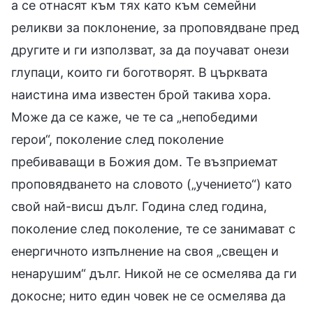
а се отнасят към тях като към семейни
реликви за поклонение, за проповядване пред
другите и ги използват, за да поучават онези
глупаци, които ги боготворят. В църквата
наистина има известен брой такива хора.
Може да се каже, че те са „непобедими
герои“, поколение след поколение
пребиваващи в Божия дом. Те възприемат
проповядването на словото („учението“) като
свой най-висш дълг. Година след година,
поколение след поколение, те се занимават с
енергичното изпълнение на своя „свещен и
ненарушим“ дълг. Никой не се осмелява да ги
докосне; нито един човек не се осмелява да