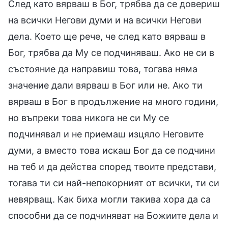
След като вярваш в Бог, трябва да се довериш
на всички Негови думи и на всички Негови
дела. Което ще рече, че след като вярваш в
Бог, трябва да Му се подчиняваш. Ако не си в
състояние да направиш това, тогава няма
значение дали вярваш в Бог или не. Ако ти
вярваш в Бог в продължение на много години,
но въпреки това никога не си Му се
подчинявал и не приемаш изцяло Неговите
думи, а вместо това искаш Бог да се подчини
на теб и да действа според твоите представи,
тогава ти си най-непокорният от всички, ти си
невярващ. Как биха могли такива хора да са
способни да се подчиняват на Божиите дела и