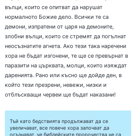
вълци, които се опитват да нарушат
нормалното Божие дело. Всички те са
демони, изпратени от царя на демоните,
злобни вълци, които се стремят да погълнат
неосъзнатите агнета. Ако тези така наречени
хора не бъдат изгонени, те ще се превърнат в
паразити на църквата, молци, които изяждат
даренията. Рано или късно ще дойде ден, в
който тези презрени, невежи, низки и
отблъскващи червеи ще бъдат наказани!
Тъй като бедствията продължават да се
увеличават, все повече хора започват да
осъзнават, че библейските пророчества не са