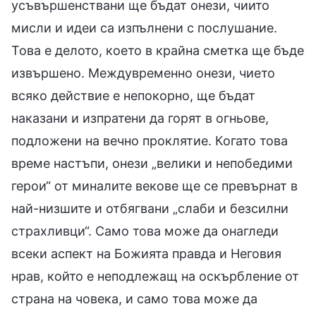
усъвършенствани ще бъдат онези, чиито
мисли и идеи са изпълнени с послушание.
Това е делото, което в крайна сметка ще бъде
извършено. Междувременно онези, чието
всяко действие е непокорно, ще бъдат
наказани и изпратени да горят в огньове,
подложени на вечно проклятие. Когато това
време настъпи, онези „велики и непобедими
герои“ от миналите векове ще се превърнат в
най-низшите и отбягвани „слаби и безсилни
страхливци“. Само това може да онагледи
всеки аспект на Божията правда и Неговия
нрав, който е неподлежащ на оскърбление от
страна на човека, и само това може да