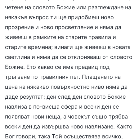
четене на словото Божие или разглеждане на
някакъв въпрос ти ще придобиеш ново
прозрение и ново просветление и няма да
живееш в рамките на старите правила и
старите времена; винаги ще живееш в новата
светлина и няма да се отклоняваш от словото
Божие. Ето какво се има предвид под
тръгване по правилния път. Плащането на
цена на някакво повърхностно ниво няма да
даде резултат; ден след ден словото Божие
навлиза в по-висша сфера и всеки ден се
появяват нови неща, а човекът също трябва
всеки ден да извършва ново навлизане. Както
Бог говори, така Той осъществява всичко,