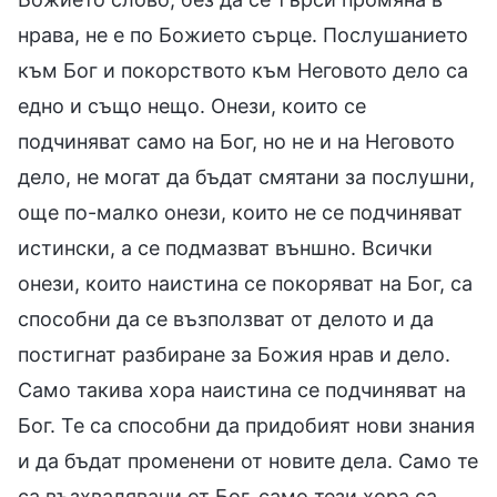
нрава, не е по Божието сърце. Послушанието
към Бог и покорството към Неговото дело са
едно и също нещо. Онези, които се
подчиняват само на Бог, но не и на Неговото
дело, не могат да бъдат смятани за послушни,
още по-малко онези, които не се подчиняват
истински, а се подмазват външно. Всички
онези, които наистина се покоряват на Бог, са
способни да се възползват от делото и да
постигнат разбиране за Божия нрав и дело.
Само такива хора наистина се подчиняват на
Бог. Те са способни да придобият нови знания
и да бъдат променени от новите дела. Само те
са възхвалявани от Бог, само тези хора са