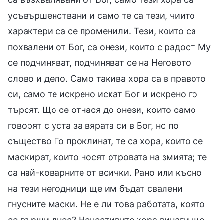
усъвършенствани и само те са тези, чиито
характери са се променили. Тези, които са
похвалени от Бог, са онези, които с радост Му
се подчиняват, подчиняват се на Неговото
слово и дело. Само такива хора са в правото
си, само те искрено искат Бог и искрено го
търсят. Що се отнася до онези, които само
говорят с уста за вярата си в Бог, но по
същество Го проклинат, те са хора, които се
маскират, които носят отровата на змията; те
са най-коварните от всички. Рано или късно
на тези негодници ще им бъдат свалени
гнусните маски. Не е ли това работата, която
се върши днес? Нечестивите хора винаги ще