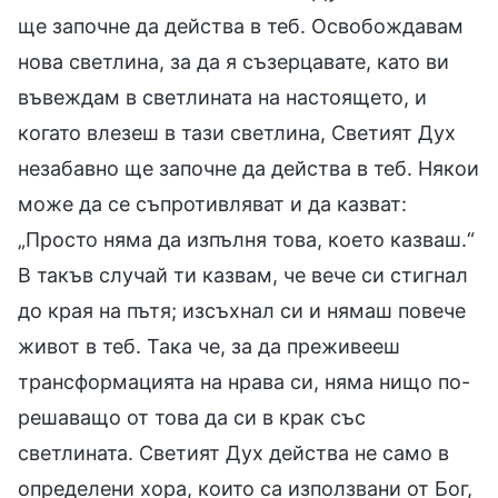
ще започне да действа в теб. Освобождавам
нова светлина, за да я съзерцавате, като ви
въвеждам в светлината на настоящето, и
когато влезеш в тази светлина, Светият Дух
незабавно ще започне да действа в теб. Някои
може да се съпротивляват и да казват:
„Просто няма да изпълня това, което казваш.“
В такъв случай ти казвам, че вече си стигнал
до края на пътя; изсъхнал си и нямаш повече
живот в теб. Така че, за да преживееш
трансформацията на нрава си, няма нищо по-
решаващо от това да си в крак със
светлината. Светият Дух действа не само в
определени хора, които са използвани от Бог,