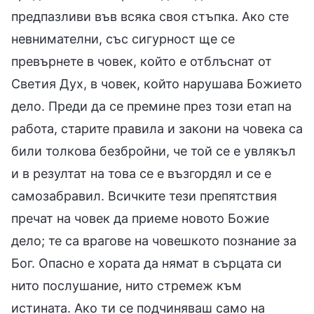
предпазливи във всяка своя стъпка. Ако сте
невнимателни, със сигурност ще се
превърнете в човек, който е отблъснат от
Светия Дух, в човек, който нарушава Божието
дело. Преди да се премине през този етап на
работа, старите правила и закони на човека са
били толкова безбройни, че той се е увлякъл
и в резултат на това се е възгордял и се е
самозабравил. Всичките тези препятствия
пречат на човек да приеме новото Божие
дело; те са врагове на човешкото познание за
Бог. Опасно е хората да нямат в сърцата си
нито послушание, нито стремеж към
истината. Ако ти се подчиняваш само на