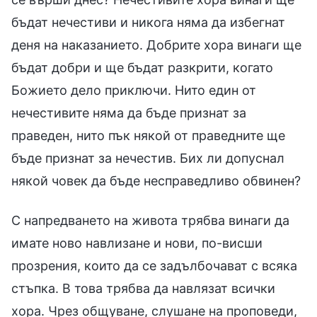
бъдат нечестиви и никога няма да избегнат
деня на наказанието. Добрите хора винаги ще
бъдат добри и ще бъдат разкрити, когато
Божието дело приключи. Нито един от
нечестивите няма да бъде признат за
праведен, нито пък някой от праведните ще
бъде признат за нечестив. Бих ли допуснал
някой човек да бъде несправедливо обвинен?
С напредването на живота трябва винаги да
имате ново навлизане и нови, по-висши
прозрения, които да се задълбочават с всяка
стъпка. В това трябва да навлязат всички
хора. Чрез общуване, слушане на проповеди,