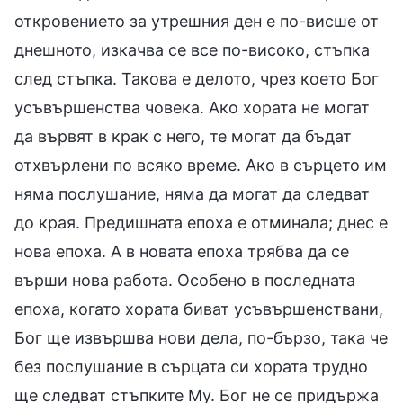
откровението за утрешния ден е по-висше от
днешното, изкачва се все по-високо, стъпка
след стъпка. Такова е делото, чрез което Бог
усъвършенства човека. Ако хората не могат
да вървят в крак с него, те могат да бъдат
отхвърлени по всяко време. Ако в сърцето им
няма послушание, няма да могат да следват
до края. Предишната епоха е отминала; днес е
нова епоха. А в новата епоха трябва да се
върши нова работа. Особено в последната
епоха, когато хората биват усъвършенствани,
Бог ще извършва нови дела, по-бързо, така че
без послушание в сърцата си хората трудно
ще следват стъпките Му. Бог не се придържа