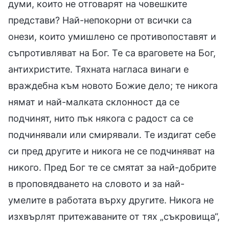
думи, които не отговарят на човешките
представи? Най-непокорни от всички са
онези, които умишлено се противопоставят и
съпротивляват на Бог. Те са враговете на Бог,
антихристите. Тяхната нагласа винаги е
враждебна към новото Божие дело; те никога
нямат и най-малката склонност да се
подчинят, нито пък някога с радост са се
подчинявали или смирявали. Те издигат себе
си пред другите и никога не се подчиняват на
никого. Пред Бог те се смятат за най-добрите
в проповядването на словото и за най-
умелите в работата върху другите. Никога не
изхвърлят притежаваните от тях „съкровища“,