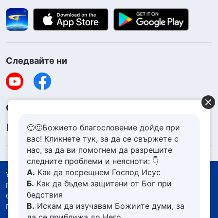
Следвайте ни
Свържете се с нас
contact.bg@godfootsteps.org
🙂🙂Божието благословение дойде при
вас! Кликнете тук, за да се свържете с
нас, за да ви помогнем да разрешите
следните проблеми и неясноти: 👇
А.
Как да посрещнем Господ Исус
Условия за ползване
Б.
Как да бъдем защитени от Бог при
Политика за поверителност
бедствия
Със съдействието на
В.
Искам да изучавам Божиите думи, за
Политика за бисквитките
да се приближа до Него