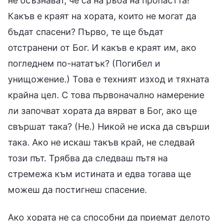
не осъзнават, че са на ръба на пропастта!
Какъв е краят на хората, които не могат да
бъдат спасени? Първо, те ще бъдат
отстранени от Бог. И какъв е краят им, ако
погледнем по-нататък? (Погибел и
унищожение.) Това е техният изход и тяхната
крайна цел. С това първоначално намерение
ли започват хората да вярват в Бог, ако ще
свършат така? (Не.) Никой не иска да свърши
така. Ако не искаш такъв край, не следвай
този път. Трябва да следваш пътя на
стремежа към истината и едва тогава ще
можеш да постигнеш спасение.
Ако хората не са способни да приемат делото