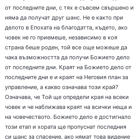
от последните дни, с тях е съвсем свършено и
няма да получат друг шанс. Не е както при
делото в Епохата на благодатта, където, ако
човек не го приемеше, независимо в коя
страна беше роден, той все още можеше да
чака възможността да получи Божието дело
от последните дни. Краят на Божието дело от
последните дни е и краят на Неговия план за
управление, а какво означава този край?
Означава, че Той ще определи края на всеки
човек и че наближава краят на всички неща и
на човечеството. Божието дело е достигнало
този етап и хората ще пропуснат последния
си шанс за спасение, ако нямат това видение