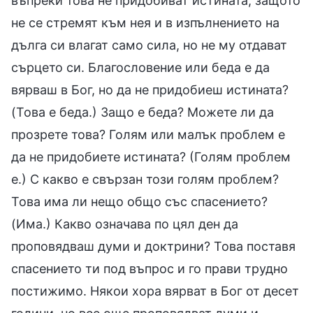
въпреки това не придобиват истината, защото
не се стремят към нея и в изпълнението на
дълга си влагат само сила, но не му отдават
сърцето си. Благословение или беда е да
вярваш в Бог, но да не придобиеш истината?
(Това е беда.) Защо е беда? Можете ли да
прозрете това? Голям или малък проблем е
да не придобиете истината? (Голям проблем
е.) С какво е свързан този голям проблем?
Това има ли нещо общо със спасението?
(Има.) Какво означава по цял ден да
проповядваш думи и доктрини? Това поставя
спасението ти под въпрос и го прави трудно
постижимо. Някои хора вярват в Бог от десет