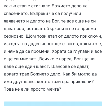
какъв етап е стигнало Божието дело на
спасението. Въпреки че са получили
явяването и делото на Бог, те все още не си
дават зор, остават объркани и не го приемат
сериозно. Щом този етап от делото приключи,
изходът на даден човек ще е такъв, какъвто е,
и няма да се промени. Хората са глупави и все
още си мислят: „Всичко е наред, Бог ще ни
даде още един шанс!“. Шансове се дават,
докато трае Божието дело. Как би могло да
има друг шанс, когато тази ера приключи?
Това не е ли просто мечта?