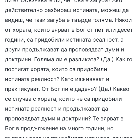
ли е? Осъзнавате ли, че това е загуба? Ако
действително разбираш истината, можеш да
видиш, че тази загуба е твърде голяма. Някои
от хората, които вярват в Бог от пет или десет
години, са придобили истината реалност, а
други продължават да проповядват думи и
доктрини. Голяма ли е разликата? (Да.) Как го
постигат хората, които са придобили
истината реалност? Като изживяват и
практикуват. От Бог ли е дадено? (Да.) Какво
се случва с хората, които не са придобили
истината реалност и продължават да
проповядват думи и доктрини? Те вярват в
Бог в продължение на много години, но