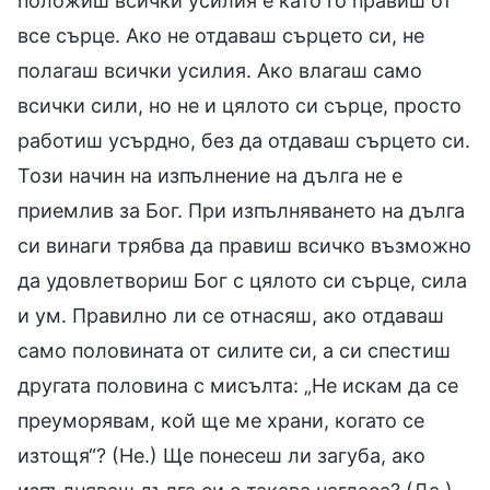
положиш всички усилия е като го правиш от
все сърце. Ако не отдаваш сърцето си, не
полагаш всички усилия. Ако влагаш само
всички сили, но не и цялото си сърце, просто
работиш усърдно, без да отдаваш сърцето си.
Този начин на изпълнение на дълга не е
приемлив за Бог. При изпълняването на дълга
си винаги трябва да правиш всичко възможно
да удовлетвориш Бог с цялото си сърце, сила
и ум. Правилно ли се отнасяш, ако отдаваш
само половината от силите си, а си спестиш
другата половина с мисълта: „Не искам да се
преуморявам, кой ще ме храни, когато се
изтощя“? (Не.) Ще понесеш ли загуба, ако