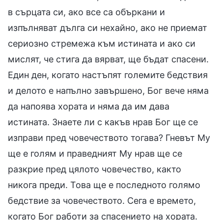
в сърцата си, ако все са объркани и
изпълняват дълга си нехайно, ако не приемат
сериозно стремежа към истината и ако си
мислят, че стига да вярват, ще бъдат спасени.
Един ден, когато настъпят големите бедствия
и делото е напълно завършено, Бог вече няма
да напоява хората и няма да им дава
истината. Знаете ли с какъв нрав Бог ще се
изправи пред човечеството тогава? Гневът Му
ще е голям и праведният Му нрав ще се
разкрие пред цялото човечество, както
никога преди. Това ще е последното голямо
бедствие за човечеството. Сега е времето,
когато Бог работи за спасението на хората.