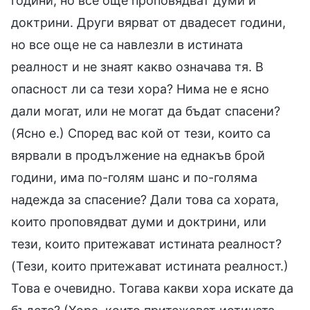
години, но все още проповядват думи и
доктрини. Други вярват от двадесет години,
но все още не са навлезли в истината
реалност и не знаят какво означава тя. В
опасност ли са тези хора? Нима не е ясно
дали могат, или не могат да бъдат спасени?
(Ясно е.) Според вас кой от тези, които са
вярвали в продължение на еднакъв брой
години, има по-голям шанс и по-голяма
надежда за спасение? Дали това са хората,
които проповядват думи и доктрини, или
тези, които притежават истината реалност?
(Тези, които притежават истината реалност.)
Това е очевидно. Тогава какви хора искате да