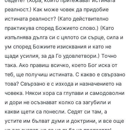
бъдете? (Хора, които притежават истината
реалност.) Как може човек да придобие
истината реалност? (Като действително
практикува според Божието слово.) (Като
изпълнява дълга си с цялото си сърце, сила и
ум според Божиите изисквания и като не
щади усилия, за да Го удовлетвори.) Точно
така. Ако правиш всичко, което Бог иска от
теб, ще получиш истината. С какво е свързано
това? Свързано е с изхода и назначението на
човека. Някои хора са глупави и самодоволни
и дори не осъзнават колко са загубили и
какви щети са понесли. Седят си там, а
устите им бълват думи и доктрини, и все още