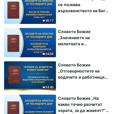
се познава
върховенството на Бог“
Първа част
45:17
Словото Божие
„Значението на
молитвата и
практикуването ѝ“ Втора
34:00
част
Словото Божие
„Отговорностите на
водачите и работниците
(28)“ Трети сегмент
54:40
Словото Божие „На
какво точно разчитат
хората, за да живеят?“