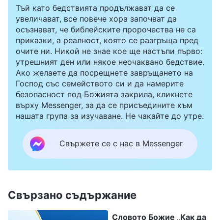
Тъй като бедствията продължават да се
увеличават, все повече хора започват да
осъзнават, че библейските пророчества не са
приказки, а реалност, която се разгръща пред
очите ни. Никой не знае кое ще настъпи първо:
утрешният ден или някое неочаквано бедствие.
Ако желаете да посрещнете завръщането на
Господ със семейството си и да намерите
безопасност под Божията закрила, кликнете
върху Messenger, за да се присъедините към
нашата група за изучаване. Не чакайте до утре.
Свържете се с нас в Messenger
Свързано съдържание
Словото Божие „Как да