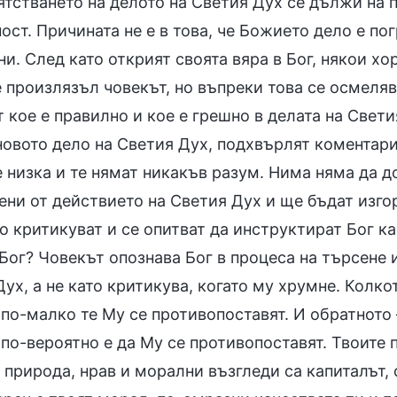
тстването на делото на Светия Дух се дължи на п
ост. Причината не е в това, че Божието дело е пог
и. След като открият своята вяра в Бог, някои хо
 произлязъл човекът, но въпреки това се осмеляв
 кое е правилно и кое е грешно в делата на Свети
новото дело на Светия Дух, подхвърлят коментари
 низка и те нямат никакъв разум. Нима няма да д
ни от действието на Светия Дух и ще бъдат изгор
го критикуват и се опитват да инструктират Бог к
 Бог? Човекът опознава Бог в процеса на търсене
ух, а не като критикува, когато му хрумне. Колкот
 по-малко те Му се противопоставят. И обратното
по-вероятно е да Му се противопоставят. Твоите 
природа, нрав и морални възгледи са капиталът, 