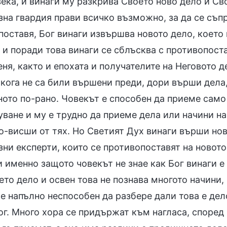
ека, и винаги му разкрива Своето ново дело и Св
на гвардия прави всичко възможно, за да се съпр
поставя, Бог винаги извършва новото дело, което
и поради това винаги се сблъсква с противопоста
ня, както и епохата и получателите на Неговото 
кога не са били вършени преди, дори върши дела,
ното по-рано. Човекът е способен да приеме само 
ване и му е трудно да приеме дела или начини на
о-висши от тях. Но Светият Дух винаги върши нов
ни експерти, които се противопоставят на новото
 именно защото човекът не знае как Бог винаги е 
то дело и освен това не познава многото начини, 
е напълно неспособен да разбере дали това е дело
ог. Много хора се придържат към нагласа, според