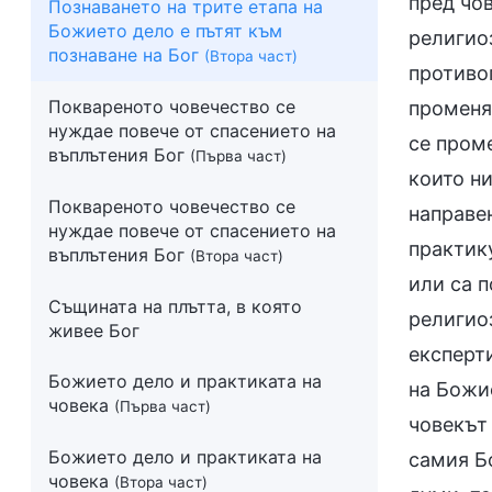
пред чов
Познаването на трите етапа на
Божието дело е пътят към
религиоз
познаване на Бог
(Втора част)
противо
Поквареното човечество се
променя 
нуждае повече от спасението на
се проме
въплътения Бог
(Първа част)
които ни
Поквареното човечество се
направе
нуждае повече от спасението на
практику
въплътения Бог
(Втора част)
или са п
Същината на плътта, в която
религиоз
живее Бог
експерти
Божието дело и практиката на
на Божие
човека
(Първа част)
човекът 
Божието дело и практиката на
самия Б
човека
(Втора част)