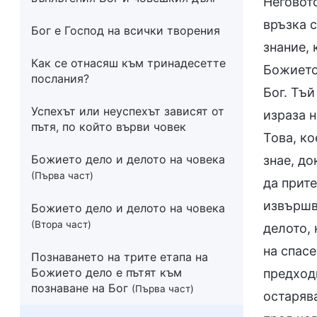
Неговото
връзка 
Бог е Господ на всички творения
знание, 
Как се отнасяш към тринадесетте
Божието 
послания?
Бог. Тъй
Успехът или неуспехът зависят от
израза н
пътя, по който върви човек
Това, ко
Божието дело и делото на човека
знае, до
(Първа част)
да прите
извършв
Божието дело и делото на човека
(Втора част)
делото, 
на спас
Познаването на трите етапа на
Божието дело е пътят към
предходн
познаване на Бог
(Първа част)
остарява