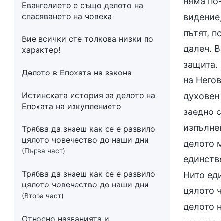
няма по
Евангелието е също делото на
спасяването на човека
видение,
пътят, п
Вие всички сте толкова низки по
далеч. В
характер!
защита.
Делото в Епохата на закона
на Него
Истинската история за делото на
духовен 
Епохата на изкуплението
заедно с
изпълнен
Трябва да знаеш как се е развило
цялото човечество до наши дни
делото м
(Първа част)
единстве
Трябва да знаеш как се е развило
Нито еди
цялото човечество до наши дни
цялото ч
(Втора част)
делото 
Относно названията и