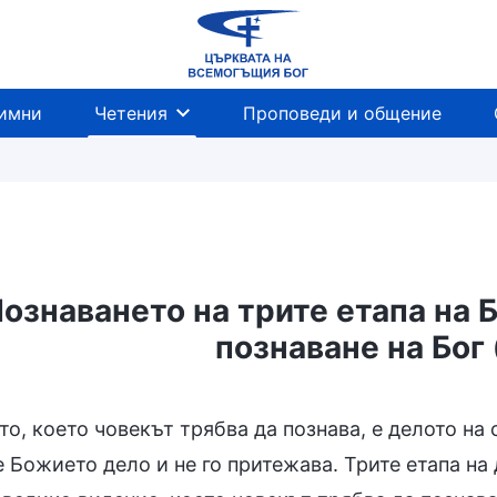
имни
Четения
Проповеди и общение
ознаването на трите етапа на 
познаване на Бог
о, което човекът трябва да познава, е делото на
 Божието дело и не го притежава. Трите етапа на