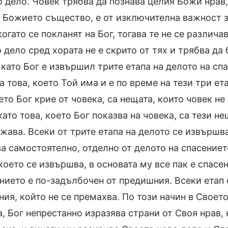
 дело. Човек трябва да познава целия Божи нрав, 
с Божието същество, е от изключителна важност з
когато се покланят на Бог, тогава те не се различа
дело сред хората не е скрито от тях и трябва да 
 като Бог е извършил трите етапа на делото на сп
а това, което Той има и е по време на тези три ет
ето Бог крие от човека, са нещата, които човек не
като това, което Бог показва на човека, са тези н
жава. Всеки от трите етапа на делото се извършва
а самостоятелно, отделно от делото на спасениет
което се извършва, в основата му все пак е спасе
ението е по-задълбочен от предишния. Всеки етап
ия, който не се премахва. По този начин в Своето
, Бог непрестанно изразява страни от Своя нрав, 