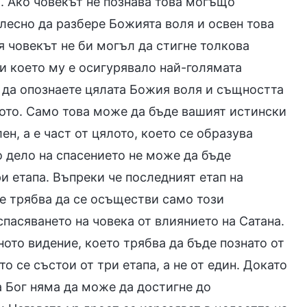
а. Ако човекът не познава това могъщо
е лесно да разбере Божията воля и освен това
ия човекът не би могъл да стигне толкова
 и което му е осигурявало най-голямата
 да опознаете цялата Божия воля и същността
лото. Само това може да бъде вашият истински
ен, а е част от цялото, което се образува
о дело на спасението не може да бъде
и етапа. Въпреки че последният етап на
че трябва да се осъществи само този
спасяването на човека от влиянието на Сатана.
ното видение, което трябва да бъде познато от
о се състои от три етапа, а не от един. Докато
а Бог няма да може да достигне до