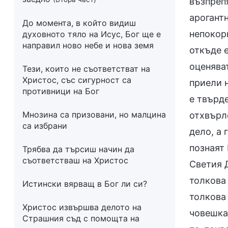
възпрепя
арогантн
До момента, в който видиш
непокорн
духовното тяло на Исус, Бог ще е
направил ново небе и нова земя
откъде е
оценяват
Тези, които не съответстват на
Христос, със сигурност са
приели 
противници на Бог
е твърде
Мнозина са призовани, но малцина
отхвърле
са избрани
дело, а 
познаят
Трябва да търсиш начин да
съответстваш на Христос
Светия Д
толкова
Истински вярващ в Бог ли си?
толкова 
Христос извършва делото на
човешка 
Страшния съд с помощта на