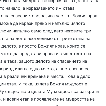
и Неговата мъдрост се изразяват в целостта на
ото начало, а изразяването им става
то на спасението изразява част от Божия нрав
е може да изрази пряко и напълно цялото
ключи напълно само след като неговите три
стта на Бог е неотделимо от трите етапа на
 делото, е просто Божият нрав, който се
не може да представи нрава и съществото на
ва е така, защото делото на спасението на
ериод или на едно място, а постепенно се
а в различни времена и места. Това е дело,
дин етап. И така, цялата Божия мъдрост е
о Му същество и цялата Му мъдрост са разкрити
, и всеки етап е проявление на мъдростта на