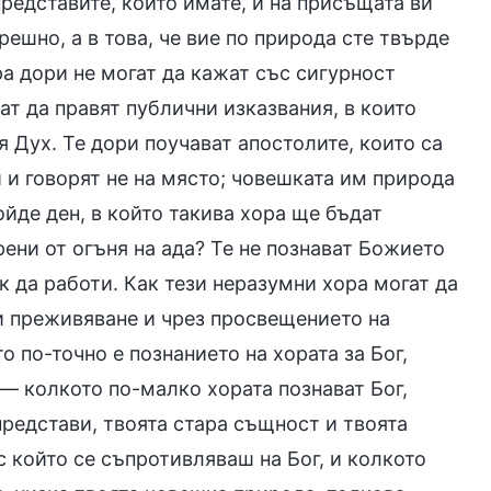
редставите, които имате, и на присъщата ви
решно, а в това, че вие по природа сте твърде
ра дори не могат да кажат със сигурност
ат да правят публични изказвания, в които
я Дух. Те дори поучават апостолите, които са
 и говорят не на място; човешката им природа
ойде ден, в който такива хора ще бъдат
ени от огъня на ада? Те не познават Божието
ак да работи. Как тези неразумни хора могат да
 и преживяване и чрез просвещението на
о по-точно е познанието на хората за Бог,
 — колкото по-малко хората познават Бог,
представи, твоята стара същност и твоята
с който се съпротивляваш на Бог, и колкото