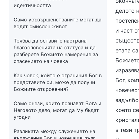
окончат
идентичността
делото н
Само усъвършенстваните могат да
постепен
водят смислен живот
и част о
съществ
Трябва да оставите настрана
благословенията на статуса и да
етапа са
разберете Божието намерение за
Божието 
спасението на човека
изразява
Как човек, който е ограничил Бог в
Бог, кои
представите си, може да получи
Божиите откровения?
човечест
задълбоч
Само онези, които познават Бога и
което се
Неговото дело, могат да Му бъдат
угодни
кристали
в тези т
Разликата между служението на
въплътения Бог и човешкия дълг