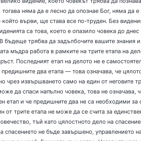
-велико видение, което човекът трябва да познав
 тогава няма да е лесно да опознае Бог, няма да 
о който върви, ще става все по-труден. Без виден
иденията са това, което е опазило човека до днес
 В бъдеще трябва да задълбочите вашите знания и
вата мъдра работа в рамките на трите етапа на де
ръст. Последният етап на делото не е самостоятел
 предишните два етапа — това означава, че цялот
о чрез извършването само на един от неговите тр
оже да спаси напълно човека, това не означава, 
н етап и че предишните два не са необходими за 
н от трите етапа не може да се счита за единстве
овечество, тъй като цялостното дело на спасениет
на спасението не бъде завършено, управлението н