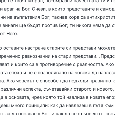
арен е твоят морал, по-омразни качествата ти и п
и враг на Бог. Онези, в които представите и само
и на въплътения Бог; такива хора са антихристит
е винаги ще бъдат против Бог; ти никога няма да
от Него.
о оставите настрана старите си представи можете 
пременно равнозначни на стари представи. „Предст
ват и които са в противоречие с реалността. Ако
та епоха и не е позволявало на човека да навлезе
ва. Ако човекът е способен да подходи правилно к
различни аспекта, съчетавайки старото и новото, 
 в основата, чрез която той навлиза в новата епо
ееш много принципи: как да навлезеш в пътя към 
, за да опознаеш Бог, и как да се отървеш от свои