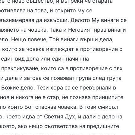
оето ново същество, и въпреки че старата
отивлява на това, и открито му се
 възнамерява да извърши. Делото Му винаги се
вянето на човека. Така и Неговият нрав винаги
дело. Нещо повече, Той винаги върши дела,
 които за човека изглеждат в противоречие с
един вид дела или един начин на
 практикуване, които са в противоречие с тях
и дела и затова се появяват група след група
 Божие дело. Тези хора са се превърнали в
нов и никога не е стар, не познава принципите
по които Бог спасява човека. В този смисъл
, което идва от Светия Дух, и дали е дело на
 която, ако нещо съответства на предишните