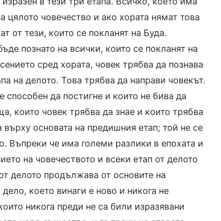
изразен в тези три етапа. Всичко, което има
а цялото човечество и ако хората нямат това
ват от тези, които се покланят на Буда.
бъде познато на всички, които се покланят на
асението сред хората, човек трябва да познава
апа на делото. Това трябва да направи човекът.
 е способен да постигне и които не бива да
еща, които човек трябва да знае и които трябва
 върху основата на предишния етап; той не се
о. Въпреки че има големи разлики в епохата и
нието на човечеството и всеки етап от делото
 от делото продължава от основите на
 дело, което винаги е ново и никога не
които никога преди не са били изразявани