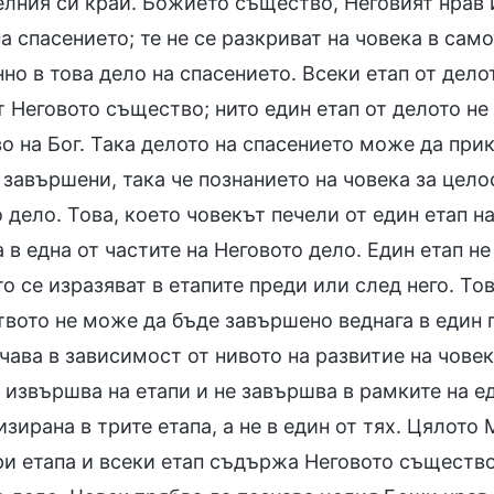
елния си край. Божието същество, Неговият нрав 
а спасението; те не се разкриват на човека в сам
но в това дело на спасението. Всеки етап от дело
т Неговото същество; нито един етап от делото н
о на Бог. Така делото на спасението може да при
 завършени, така че познанието на човека за цело
дело. Това, което човекът печели от един етап на
 в една от частите на Неговото дело. Един етап 
то се изразяват в етапите преди или след него. То
вото не може да бъде завършено веднага в един п
ава в зависимост от нивото на развитие на човек
 извършва на етапи и не завършва в рамките на е
зирана в трите етапа, а не в един от тях. Цялот
ри етапа и всеки етап съдържа Неговото същество