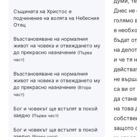
думи, те
Днес не 
Същината на Христос е
подчинение на волята на Небесния
голямо в
Отец
е необхо
Възстановяване на нормалния
бъдат о
живот на човека и отвеждането му
на делот
до прекрасно назначение
(Първа
и че тя 
част)
действат
Възстановяване на нормалния
не върша
живот на човека и отвеждането му
до прекрасно назначение
(Втора
са ви от
част)
да стан
на това 
Бог и човекът ще встъпят в покой
заедно
(Първа част)
собствен
защото 
Бог и човекът ще встъпят в покой
заедно
(Втора част)