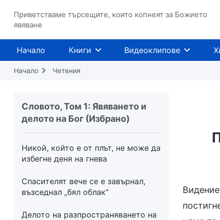
Как разбирате благословиите?
Приветстваме търсещите, които копнеят за Божието
явяване
Какво е твоето разбиране за Бог?
Какво означава да си истински
Начало
Книги
Видеоклипове
Х
човек
Начало
Четения
Какво знаеш за вярата?
Когато падащите листа се върнат
Словото, Том 1: Явяването и
към корените си, ще съжаляваш за
делото на Бог (Избрано)
всичкото зло, което си сторил
П
Никой, който е от плът, не може да
избегне деня на гнева
Спасителят вече се е завърнал,
Видениет
възседнал „бял облак“
постигне
Делото на разпространяването на