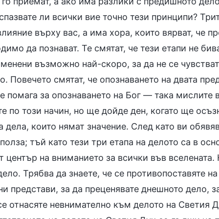
 го приемат, а ако има разлики с предишното дело
спазвате ли всички вие точно тези принципи? Трит
лияние върху вас, а има хора, които вярват, че п
димо да познават. Те смятат, че тези етапи не бив
тменени възможно най-скоро, за да не се чувства
о. Повечето смятат, че опознаването на двата пр
не помага за опознаването на Бог — така мислите 
е по този начин, но ще дойде ден, когато ще осъз
 дела, които нямат значение. След като ви обявяв
 полза; тъй като тези три етапа на делото са в ос
ат център на вниманието за всички във вселената.
дело. Трябва да знаете, че се противопоставяте 
и представи, за да преценявате днешното дело, з
се отнасяте невнимателно към делото на Светия Д