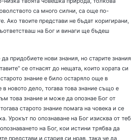
о-низка твоята човешка природа, толкова
доволството са много силни, са още по-
е. Ако твоите представи не бъдат коригирани,
 съответстваш на Бог и винаги ще бъдеш
да придобиете нови знания, но старите знания
авите“ се отнасят до нещата, които хората си
 старото знание е било остаряло още в
 в новото дело, тогава това знание също е
ъм това знание и може да опознае Бог от
тогава старото знание помага на човека и се
ха. Урокът по опознаване на Бог изисква от теб
опознаването на Бог, кои истини трябва да
те представи и стария си нрав, така че да