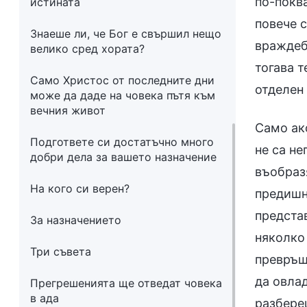
по-покв
истината
повече с
Знаеше ли, че Бог е свършил нещо
враждебн
велико сред хората?
тогава т
Само Христос от последните дни
отделен 
може да даде на човека пътя към
вечния живот
Само ак
Подгответе си достатъчно много
не са не
добри дела за вашето назначение
въобразя
На кого си верен?
предишна
предста
За назначението
няколко 
Три съвета
превръща
да овлад
Прегрешенията ще отведат човека
в ада
разбереш