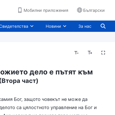
Мобилни приложения
Български
Свидетелства
Новини
За нас
Божието дело е пътят към
(Втора част)
 самия Бог, защото човекът не може да
 делото са цялостното управление на Бог и